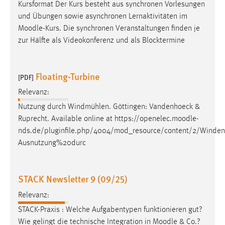
Kursformat Der Kurs besteht aus synchronen Vorlesungen
Zweck:
und Übungen sowie asynchronen Lernaktivitäten im
Dieser Cookie ist notwendig um sich an der Website
Moodle
-Kurs. Die synchronen Veranstaltungen finden je
einloggen zu können.
zur Hälfte als Videokonferenz und als Blocktermine
Cookie Laufzeit:
24 Stunden
Floating-Turbine
[PDF]
Relevanz:
STATISTIK
Nutzung durch Windmühlen. Göttingen: Vandenhoeck &
Statistik Cookies erfassen Informationen anonym.
Ruprecht. Available online at https://openelec.
moodle
-
Diese Informationen helfen uns zu verstehen, wie
nds.de/pluginfile.php/4004/mod_resource/content/2/Wind
unsere Besucher unsere Website nutzen.
Ausnutzung%20durc
Matomo
STACK Newsletter 9 (09/25)
Name:
_pk_ref, _pk_cvar, _pk_id, _pk_ses
Relevanz:
STACK-Praxis : Welche Aufgabentypen funktionieren gut?
Zweck:
Wie gelingt die technische Integration in
Moodle
& Co.?
Zugriffsstatistik