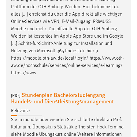
EXTERNE MEDIEN
Plattform der OTH Amberg-Weiden. Hier bekommst du
Um Inhalte von Videoplattformen und Social Media
alles [...] erreichst du über die App direkt alle wichtigen
Plattformen anzeigen zu können, werden von diesen
Online-Services wie VPN, E-Mail-Zugang, PRIMUSS,
externen Medien Cookies gesetzt.
Moodle
und mehr. Die offizielle App der OTH Amberg-
Weiden ist kostenlos im Apple App Store und im Google
YouTube
[...] Schritt-für-Schritt-Anleitung zur Installation und
Nutzung von Microsoft 365 findest du hier 9
https://
moodle
.oth-aw.de/local/login/ https://www.oth-
Vimeo
aw.de/hochschule/services/online-services/e-learning/
https://www
Stundenplan Bachelorstudiengang
[PDF]
Handels- und Dienstleistungsmanagement
Relevanz:
Sie in
moodle
oder wenden Sie sich bitte direkt an Prof.
Rottmann. Übungskurs Statistik 2 Thorsten Hock Termine
siehe
Moodle
Übungskurs online Weitere Informationen