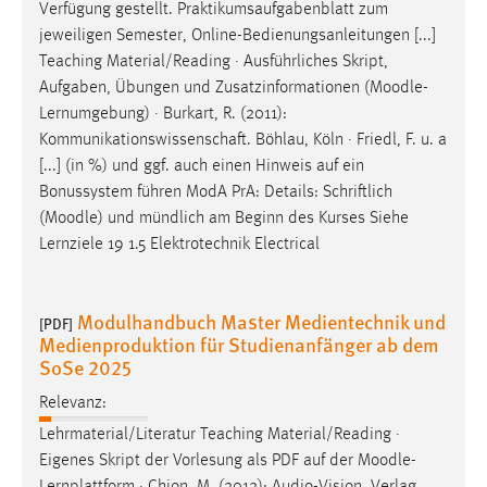
Verfügung gestellt. Praktikumsaufgabenblatt zum
jeweiligen Semester, Online-Bedienungsanleitungen [...]
Teaching Material/Reading · Ausführliches Skript,
Aufgaben, Übungen und Zusatzinformationen (
Moodle
-
Lernumgebung) · Burkart, R. (2011):
Kommunikationswissenschaft. Böhlau, Köln · Friedl, F. u. a
[...] (in %) und ggf. auch einen Hinweis auf ein
Bonussystem führen ModA PrA: Details: Schriftlich
(
Moodle
) und mündlich am Beginn des Kurses Siehe
Lernziele 19 1.5 Elektrotechnik Electrical
Modulhandbuch Master Medientechnik und
[PDF]
Medienproduktion für Studienanfänger ab dem
SoSe 2025
Relevanz:
Lehrmaterial/Literatur Teaching Material/Reading ·
Eigenes Skript der Vorlesung als PDF auf der
Moodle
-
Lernplattform · Chion, M. (2012): Audio-Vision, Verlag