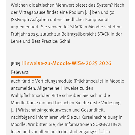
Welchen didaktischen Mehrwert bietet das System? Nach
Cookie Laufzeit:
der Mittagspause findet eine Podium [...] ben und 50
Max. 13 Monate
JSXGraph Aufgaben unterschiedlicher Komplexität
implementiert. Sie verwendet STACK in
Moodle
seit dem
Frühjahr 2023. zurück zur Beitragsübersicht STACK in der
MARKETING
Lehre und Best Practice: Schni
Marketing Cookies werden von Drittanbietern
verwendet, um personalisierte Werbung anzuzeigen.
Hinweise-zu-Moodle-WiSe-2025 2026
[PDF]
Sie tun dies, indem sie Besucher über Websites
hinweg verfolgen.
Relevanz:
auch für die Vertiefungsmodule (Pflichtmodule) in
Moodle
Google Ads
anzumelden. Allgemeine Hinweise zu den
Wahlpflichtmodulen Bitte schreiben Sie sich in die
Name:
Moodle
-Kurse ein und besuchen Sie die erste Vorlesung
_gcl_au
[...] Wirtschaftsingenieurwesen und Gesundheit,
Anbieter:
nachfolgend informieren wir Sie zur Kurseinschreibung in
Google Ireland Limited
Moodle
. Wir bitten Sie, die Informationen SORGFÄLTIG zu
lesen und vor allem auch die studiengangss [...] ++
Zweck: