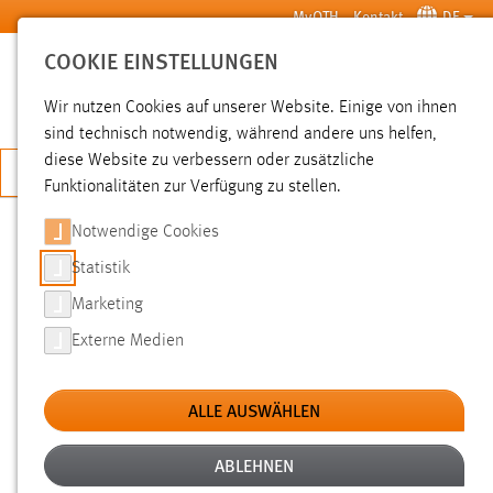
Zum Hauptinhalt springen
MyOTH
Kontakt
DE
COOKIE EINSTELLUNGEN
SUCHE
Wir nutzen Cookies auf unserer Website. Einige von ihnen
sind technisch notwendig, während andere uns helfen,
diese Website zu verbessern oder zusätzliche
JETZT BEWERBEN
Funktionalitäten zur Verfügung zu stellen.
Notwendige Cookies
SUCHE
Statistik
Marketing
FILTER
Externe Medien
Typ
ALLE AUSWÄHLEN
Erstellungsdatum
ABLEHNEN