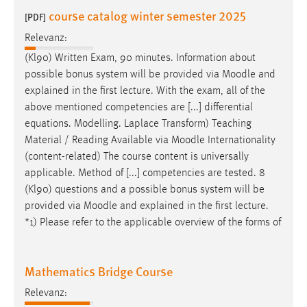
30 Tage
course catalog winter semester 2025
[PDF]
Relevanz:
Chat
(Kl90) Written Exam, 90 minutes. Information about
Name:
possible bonus system will be provided via
Moodle
and
MibewSessionID, MIBEW_UserID, mibew_locale, mibew-
explained in the first lecture. With the exam, all of the
chat-frame-style-5e9dbeb1811c0446
above mentioned competencies are [...] differential
equations. Modelling. Laplace Transform) Teaching
Zweck:
Material / Reading Available via
Moodle
Internationality
Wird benötigt um die Chatfunktion nutzen zu können.
(content-related) The course content is universally
Cookie Laufzeit:
applicable. Method of [...] competencies are tested. 8
MibewSessionID, mibew-chat-frame-style-
(Kl90) questions and a possible bonus system will be
5e9dbeb1811c0446 = Sitzungslaufzeit, mibew_locale = 3
provided via
Moodle
and explained in the first lecture.
Jahre, MIBEW_UserID = 1 Jahr
*1) Please refer to the applicable overview of the forms of
Login
Mathematics Bridge Course
Name:
fe_user, be_user, be_lastLoginProvider
Relevanz: