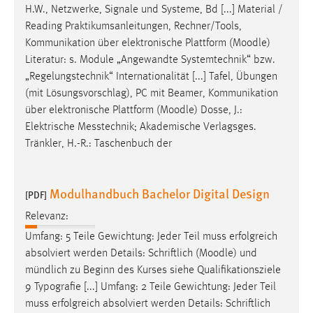
H.W., Netzwerke, Signale und Systeme, Bd [...] Material /
Reading Praktikumsanleitungen, Rechner/Tools,
Kommunikation über elektronische Plattform (
Moodle
)
Literatur: s. Module „Angewandte Systemtechnik“ bzw.
„Regelungstechnik“ Internationalität [...] Tafel, Übungen
(mit Lösungsvorschlag), PC mit Beamer, Kommunikation
über elektronische Plattform (
Moodle
) Dosse, J.:
Elektrische Messtechnik; Akademische Verlagsges.
Tränkler, H.-R.: Taschenbuch der
Modulhandbuch Bachelor Digital Design
[PDF]
Relevanz:
Umfang: 5 Teile Gewichtung: Jeder Teil muss erfolgreich
absolviert werden Details: Schriftlich (
Moodle
) und
mündlich zu Beginn des Kurses siehe Qualifikationsziele
9 Typografie [...] Umfang: 2 Teile Gewichtung: Jeder Teil
muss erfolgreich absolviert werden Details: Schriftlich