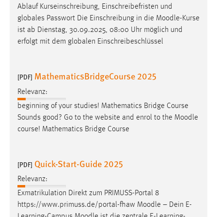
Ablauf Kurseinschreibung, Einschreibefristen und
Conversion-Tracking
globales Passwort Die Einschreibung in die
Moodle
-Kurse
Cookie Laufzeit:
ist ab Dienstag, 30.09.2025, 08:00 Uhr möglich und
3 Monate
erfolgt mit dem globalen Einschreibeschlüssel
Facebook Pixel
MathematicsBridgeCourse 2025
[PDF]
Name:
Relevanz:
_fbp
beginning of your studies! Mathematics Bridge Course
Anbieter:
Sounds good? Go to the website and enrol to the
Moodle
Facebook
course! Mathematics Bridge Course
Zweck:
Conversion-Tracking
Quick-Start-Guide 2025
[PDF]
Cookie Laufzeit:
Relevanz:
3 Monate
Exmatrikulation Direkt zum PRIMUSS-Portal 8
https://www.primuss.de/portal-fhaw
Moodle
– Dein E-
Learning-Campus
Moodle
ist die zentrale E-Learning-