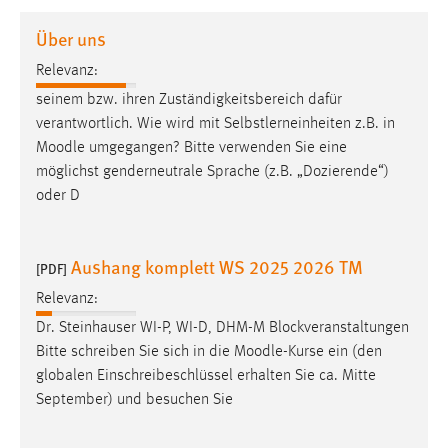
1 Jahr
Über uns
Relevanz:
Performance
seinem bzw. ihren Zuständigkeitsbereich dafür
Name:
verantwortlich. Wie wird mit Selbstlerneinheiten z.B. in
staticfilecache
Moodle
umgegangen? Bitte verwenden Sie eine
möglichst genderneutrale Sprache (z.B. „Dozierende“)
Zweck:
oder D
Für performante Seitenauslieferung wird in diesem Cookie
gespeichert, ob man eingeloggt ist.
Aushang komplett WS 2025 2026 TM
[PDF]
Sprachpräferenz
Relevanz:
Name:
Dr. Steinhauser WI-P, WI-D, DHM-M Blockveranstaltungen
site-language-preference
Bitte schreiben Sie sich in die
Moodle
-Kurse ein (den
Zweck:
globalen Einschreibeschlüssel erhalten Sie ca. Mitte
Das Cookie speichert die gewählte Sprache der Website.
September) und besuchen Sie
Cookie Laufzeit: