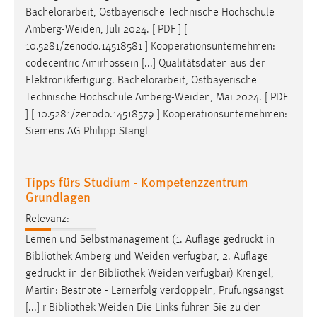
Zweck:
Bachelorarbeit, Ostbayerische Technische Hochschule
Dieser Cookie ist notwendig um sich an der Website
Amberg-Weiden
, Juli 2024. [ PDF ] [
einloggen zu können.
10.5281/zenodo.14518581 ] Kooperationsunternehmen:
codecentric Amirhossein [...] Qualitätsdaten aus der
Cookie Laufzeit:
Elektronikfertigung. Bachelorarbeit, Ostbayerische
24 Stunden
Technische Hochschule
Amberg-Weiden
, Mai 2024. [ PDF
] [ 10.5281/zenodo.14518579 ] Kooperationsunternehmen:
Siemens AG Philipp Stangl
STATISTIK
Statistik Cookies erfassen Informationen anonym.
Tipps fürs Studium - Kompetenzzentrum
Diese Informationen helfen uns zu verstehen, wie
Grundlagen
unsere Besucher unsere Website nutzen.
Relevanz:
Matomo
Lernen und Selbstmanagement (1. Auflage gedruckt in
Bibliothek Amberg und
Weiden
verfügbar, 2. Auflage
Name:
gedruckt in der Bibliothek
Weiden
verfügbar) Krengel,
_pk_ref, _pk_cvar, _pk_id, _pk_ses
Martin: Bestnote - Lernerfolg verdoppeln, Prüfungsangst
Zweck:
[...] r Bibliothek
Weiden
Die Links führen Sie zu den
Zugriffsstatistik