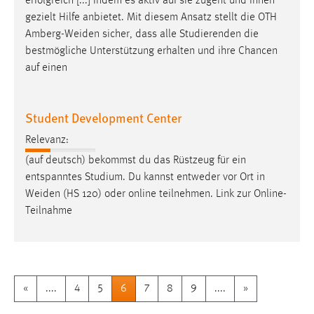
erfolgreich [...] indem es aktiv auf sie zugeht und ihnen
gezielt Hilfe anbietet. Mit diesem Ansatz stellt die OTH
Amberg-Weiden
sicher, dass alle Studierenden die
bestmögliche Unterstützung erhalten und ihre Chancen
auf einen
Student Development Center
Relevanz:
(auf deutsch) bekommst du das Rüstzeug für ein
entspanntes Studium. Du kannst entweder vor Ort in
Weiden
(HS 120) oder online teilnehmen. Link zur Online-
Teilnahme
«
....
4
5
6
7
8
9
....
»