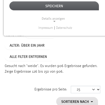
SPEICHERN
Alter
Details anzeigen
SUCHEN
Impressum
|
Datenschutz
NOTWENDIGE COOKIES
TYP: SEITEN
Aktive Filter:
Notwendige Cookies ermöglichen grundlegende
ALTER: ÜBER EIN JAHR
Funktionen und sind für die einwandfreie Funktion der
Website erforderlich.
ALLE FILTER ENTFERNEN
Einverständnis
Gesucht nach "weide".
Es wurden 906 Ergebnisse gefunden.
Name:
Zeige Ergebnisse 126 bis 150 von 906.
cookie_consent
Zweck:
Ergebnisse pro Seite:
Dieser Cookie speichert die ausgewählten Einverständnis-
Optionen des Benutzers
SORTIEREN NACH
Cookie Laufzeit: