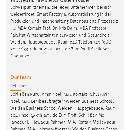
einzusetzen. Im Mittelpunkt stehen dabei
Schwerpunktthemen, die jedes Unternehmen bei sich
weiderfindet
: Smart Factory & Automatisierung in der
Produktion und Instandhaltung Datenbasierte Prozesse z
[...] MBA Kontakt Prof. Dr. Kris Dalm, MBA Professor
Fakultät Wirtschaftsingenieurwesen und Gesundheit
Weiden
, Hauptgebäude, Raum 046 Telefon +49 (961)
382-1633 k.dalm @ oth-aw . de Zum Profil Schließen
Operative
Our team
Relevanz:
Schließen Ruhul Amin Noel, M.A. Kontakt Ruhul Amin
Noel, M.A. Lehrbeauftragte/r
Weiden
Business School ,
Weiden
Business School
Weiden
, Hauptgebäude, Raum
204 r.noel @ oth-aw . de Zum Profil Schließen Md
Jawadur [...] Jawadur Rahman, M.A. Kontakt Md Jawadur
Rahman, M.A. Lehrbeauftragte/r
Weiden
Business School