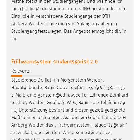
Mathe steckt in den Studiengängen? Und wie finde ich
mich [...] Im Modulstudium prepareING holst du dir erste
Einblicke in verschiedene Studiengänge der OTH
Amberg-Weiden
, ohne dich von Anfang an auf einen
Studiengang festzulegen. Das Angebot ermöglicht dir, in
ein
Frühwarnsystem students@risk 2.0
Relevanz:
Studierende Dr. Kathrin Morgenstern
Weiden
,
Hauptgebäude, Raum C007 Telefon: +49 (961) 382-1135
e-Mail: k.morgenstern@oth-aw.de Für Lehrende Bernhard
Gschrey
Weiden
, Gebäude WTC, Raum 1.22 Telefon: +49
[...] Unterstützung besteht und diesen gezielt geeignete
Maßnahmen anzubieten. Aus diesem Grund hat die OTH
Amberg-Weiden
das „ Frühwarnsystem - students@risk ”
entwickelt, das seit dem Wintersemester 2021/22