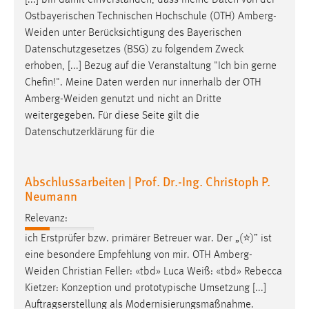
[...] bin damit einverstanden, dass meine Daten von der
30 Tage
Ostbayerischen Technischen Hochschule (OTH)
Amberg-
Weiden
unter Berücksichtigung des Bayerischen
Chat
Datenschutzgesetzes (BSG) zu folgendem Zweck
erhoben, [...] Bezug auf die Veranstaltung "Ich bin gerne
Name:
Chefin!". Meine Daten werden nur innerhalb der OTH
MibewSessionID, MIBEW_UserID, mibew_locale, mibew-
Amberg-Weiden
genutzt und nicht an Dritte
chat-frame-style-5e9dbeb1811c0446
weitergegeben. Für diese Seite gilt die
Zweck:
Datenschutzerklärung für die
Wird benötigt um die Chatfunktion nutzen zu können.
Cookie Laufzeit:
Abschlussarbeiten | Prof. Dr.-Ing. Christoph P.
MibewSessionID, mibew-chat-frame-style-
Neumann
5e9dbeb1811c0446 = Sitzungslaufzeit, mibew_locale = 3
Jahre, MIBEW_UserID = 1 Jahr
Relevanz:
ich Erstprüfer bzw. primärer Betreuer war. Der „(⭐)” ist
Login
eine besondere Empfehlung von mir. OTH
Amberg-
Weiden
Christian Feller: «tbd» Luca Weiß: «tbd» Rebecca
Name:
Kietzer: Konzeption und prototypische Umsetzung [...]
fe_user, be_user, be_lastLoginProvider
Auftragserstellung als Modernisierungsmaßnahme.