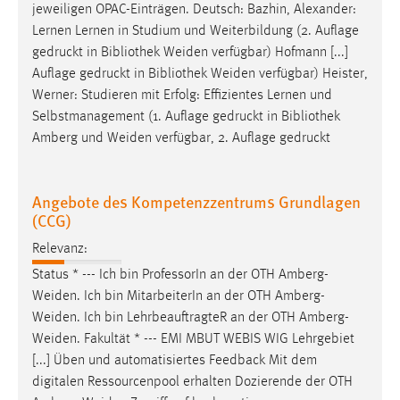
jeweiligen OPAC-Einträgen. Deutsch: Bazhin, Alexander:
Cookie Laufzeit:
Lernen Lernen in Studium und Weiterbildung (2. Auflage
Max. 13 Monate
gedruckt in Bibliothek
Weiden
verfügbar) Hofmann [...]
Auflage gedruckt in Bibliothek
Weiden
verfügbar) Heister,
Werner: Studieren mit Erfolg: Effizientes Lernen und
Selbstmanagement (1. Auflage gedruckt in Bibliothek
MARKETING
Amberg und
Weiden
verfügbar, 2. Auflage gedruckt
Marketing Cookies werden von Drittanbietern
verwendet, um personalisierte Werbung anzuzeigen.
Sie tun dies, indem sie Besucher über Websites
Angebote des Kompetenzzentrums Grundlagen
hinweg verfolgen.
(CCG)
Relevanz:
Google Ads
Status * --- Ich bin ProfessorIn an der OTH
Amberg-
Name:
Weiden
. Ich bin MitarbeiterIn an der OTH
Amberg-
_gcl_au
Weiden
. Ich bin LehrbeauftragteR an der OTH
Amberg-
Weiden
. Fakultät * --- EMI MBUT WEBIS WIG Lehrgebiet
Anbieter:
[...] Üben und automatisiertes Feedback Mit dem
Google Ireland Limited
digitalen Ressourcenpool erhalten Dozierende der OTH
Zweck: