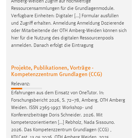
Amberg-Weiden
Zugriff auf hochwertige
Conversion-Tracking
Ressourcensammlungen für die Grundlagenmodule.
Verfügbare Einheiten: Digitaler [...] Formular ausfüllen
Cookie Laufzeit:
und Zugriff erhalten. Anmeldung Anmeldung Dozierende
3 Monate
oder Mitarbeitende der OTH
Amberg-Weiden
können sich
hier für die Nutzung des digitalen Ressourcenpools
Facebook Pixel
anmelden. Danach erfolgt die Eintragung
Name:
_fbp
Projekte, Publikationen, Vorträge -
Kompetenzzentrum Grundlagen (CCG)
Anbieter:
Facebook
Relevanz:
Zweck:
Erfahrungen aus dem Einsatz von OneTutor. In:
Conversion-Tracking
Forschungsbericht 2026, S. 72–78, Amberg, OTH Amberg
Weiden
. ISSN 2365-1997. Workshop- und
Cookie Laufzeit:
Konferenzbeiträge Doris Schneider. 2026. Mit
3 Monate
kompetenzorientierten [...] Rebholz, Nada Sissouno.
2026. Das Kompetenzzentrum Grundlagen (CCG) ,
KDLCast, 13.05.2026, OTH Amberg
Weiden
. 2025