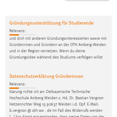
1 Jahr
Performance
Gründungsunterstützung für Studierende
Name:
Relevanz:
staticfilecache
und dich mit anderen Gründungsinteressierten sowie mit
Gründerinnen und Gründern an der OTH
Amberg-Weiden
Zweck:
und in der Region vernetzen. Wenn du deine
Für performante Seitenauslieferung wird in diesem Cookie
gespeichert, ob man eingeloggt ist.
Gründungsidee während des Studiums verfolgen willst
Sprachpräferenz
Datenschutzerklärung Gründerinnen
Name:
Relevanz:
site-language-preference
klärung richte ich an: Ostbayerische Technische
Zweck:
Hochschule Amberg
Weiden
z. Hd. Dr. Bastian Vergnon
Das Cookie speichert die gewählte Sprache der Website.
Hetzenrichter Weg 15 92637
Weiden
i.d. Opf. E-Mail:
b.vergnon @ oth-aw . de Im Fall des Widerrufs werden
Cookie Laufzeit: