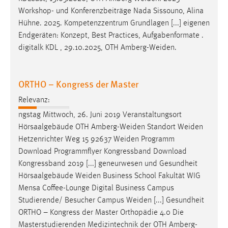
EXTERNE MEDIEN
Workshop- und Konferenzbeiträge Nada Sissouno, Alina
Um Inhalte von Videoplattformen und Social Media
Hühne. 2025. Kompetenzzentrum Grundlagen [...] eigenen
Plattformen anzeigen zu können, werden von diesen
Endgeräten: Konzept, Best Practices, Aufgabenformate .
externen Medien Cookies gesetzt.
digitalk KDL , 29.10.2025, OTH
Amberg-Weiden
.
YouTube
ORTHO – Kongress der Master
Vimeo
Relevanz:
ngstag Mittwoch, 26. Juni 2019 Veranstaltungsort
Hörsaalgebäude OTH
Amberg-Weiden
Standort
Weiden
Hetzenrichter Weg 15 92637
Weiden
Programm
Download Programmflyer Kongressband Download
Kongressband 2019 [...] geneurwesen und Gesundheit
Hörsaalgebäude
Weiden
Business School Fakultät WIG
Mensa Coffee-Lounge Digital Business Campus
Studierende/ Besucher Campus
Weiden
[...] Gesundheit
ORTHO – Kongress der Master Orthopädie 4.0 Die
Masterstudierenden Medizintechnik der OTH
Amberg-