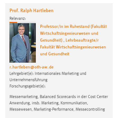
1 Jahr
Prof. Ralph Hartleben
Relevanz:
Performance
Professor/in im Ruhestand (Fakultät
Name:
Wirtschaftsingenieurwesen und
staticfilecache
Gesundheit)
Lehrbeauftragte/r
,
Zweck:
Fakultät Wirtschaftsingenieurwesen
Für performante Seitenauslieferung wird in diesem Cookie
und Gesundheit
gespeichert, ob man eingeloggt ist.
r.hartleben
@
oth-aw
.
de
Sprachpräferenz
Lehrgebiet(e): Internationales Marketing und
Unternehmensführung
Name:
Forschungsgebiet(e):
site-language-preference
Messemarketing, Balanced Scorecards in der Cost Center
Zweck:
Anwendung, insb. Marketing, Kommunikation,
Das Cookie speichert die gewählte Sprache der Website.
Messewesen, Marketing-Performance, Messecontrolling
Cookie Laufzeit: