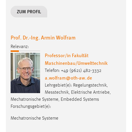
30 Tage
ZUM PROFIL
Chat
Name:
Prof. Dr.-Ing. Armin Wolfram
MibewSessionID, MIBEW_UserID, mibew_locale, mibew-
chat-frame-style-5e9dbeb1811c0446
Relevanz:
Zweck:
Professor/in Fakultät
Wird benötigt um die Chatfunktion nutzen zu können.
Maschinenbau/Umwelttechnik
Telefon: +49 (9621) 482-3332
Cookie Laufzeit:
a.wolfram
@
oth-aw
.
de
MibewSessionID, mibew-chat-frame-style-
5e9dbeb1811c0446 = Sitzungslaufzeit, mibew_locale = 3
Lehrgebiet(e): Regelungstechnik,
Jahre, MIBEW_UserID = 1 Jahr
Messtechnik, Elektrische Antriebe,
Mechatronische Systeme, Embedded Systems
Forschungsgebiet(e):
Login
Mechatronische Systeme
Name:
fe_user, be_user, be_lastLoginProvider