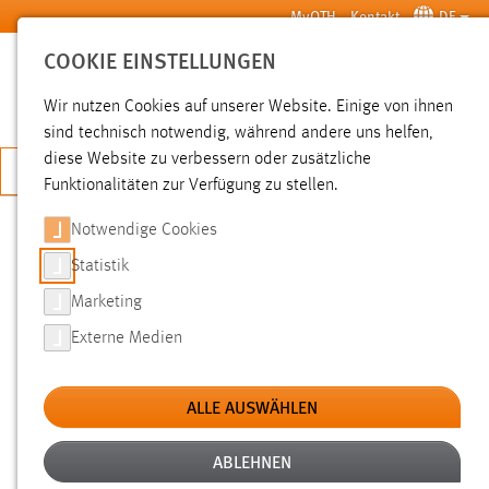
Zum Hauptinhalt springen
MyOTH
Kontakt
DE
COOKIE EINSTELLUNGEN
SUCHE
Wir nutzen Cookies auf unserer Website. Einige von ihnen
sind technisch notwendig, während andere uns helfen,
diese Website zu verbessern oder zusätzliche
JETZT BEWERBEN
Funktionalitäten zur Verfügung zu stellen.
Notwendige Cookies
SUCHE
Statistik
Marketing
FILTER
Externe Medien
Typ
ALLE AUSWÄHLEN
Erstellungsdatum
ABLEHNEN