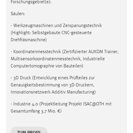
Forschungsgebiet(e):
Conversion-Tracking
Säulen:
Cookie Laufzeit:
3 Monate
- Werkzeugmaschinen und Zerspanungstechnik
(Highlight: Selbstgebaute CNC-gesteuerte
Drehfräsmaschine)
Facebook Pixel
- Koordinatenmesstechnik (Zertifizierter AUKOM Trainer,
Name:
Multisensorkoordinatenmesstechnik, Industrielle
_fbp
Computertomographie von Bauteilen)
Anbieter:
Facebook
- 3D Druck (Entwicklung eines Prüfteiles zur
Genauigkeitsbestimmung von 3D-Druckern,
Zweck:
Innovationsnetzwerk Additiv Manufacturing)
Conversion-Tracking
- Industrie 4.0 (Projektleitung Projekt ISAC@OTH mit
Cookie Laufzeit:
Gesamtumfang 3,7 Mio. €)
3 Monate
ZUM PROFIL