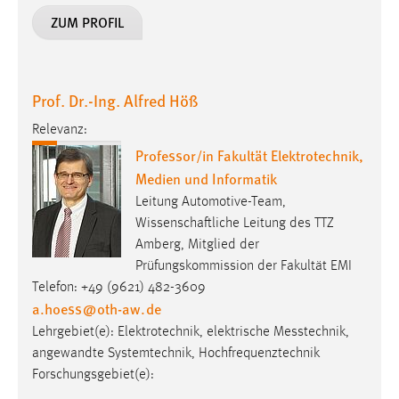
Zweck:
ZUM PROFIL
Dieser Cookie ist notwendig um sich an der Website
einloggen zu können.
Cookie Laufzeit:
Prof. Dr.-Ing. Alfred Höß
24 Stunden
Relevanz:
Professor/in Fakultät Elektrotechnik,
STATISTIK
Medien und Informatik
Leitung Automotive-Team,
Statistik Cookies erfassen Informationen anonym.
Wissenschaftliche Leitung des TTZ
Diese Informationen helfen uns zu verstehen, wie
Amberg, Mitglied der
unsere Besucher unsere Website nutzen.
Prüfungskommission der Fakultät EMI
Telefon: +49 (9621) 482-3609
Matomo
a.hoess
@
oth-aw
.
de
Name:
Lehrgebiet(e): Elektro­tech­nik, elek­trische Mess­technik,
_pk_ref, _pk_cvar, _pk_id, _pk_ses
angewandte Systemtechnik, Hochfrequenztechnik
Forschungsgebiet(e):
Zweck:
Zugriffsstatistik