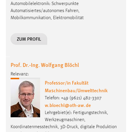
Automobilelektronik: Schwerpunkte
Cookie Laufzeit:
Automatisiertes/autonomes Fahren,
Max. 13 Monate
Mobilkommunikation, Elektromobilität
ZUM PROFIL
MARKETING
Marketing Cookies werden von Drittanbietern
verwendet, um personalisierte Werbung anzuzeigen.
Prof. Dr.-Ing. Wolfgang Blöchl
Sie tun dies, indem sie Besucher über Websites
hinweg verfolgen.
Relevanz:
Professor/in Fakultät
Google Ads
Maschinenbau/Umwelttechnik
Name:
Telefon: +49 (9621) 482-3307
_gcl_au
w.bloechl
@
oth-aw
.
de
Lehrgebiet(e): Fertigungstechnik,
Anbieter:
Werkzeugmaschinen,
Google Ireland Limited
Koordinatenmesstechnik, 3D-Druck, digitale Produktion
Zweck: