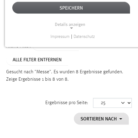
SPEICHERN
Alter
Details anzeigen
SUCHEN
Impressum
|
Datenschutz
NOTWENDIGE COOKIES
TYP: PERSONEN
Aktive Filter:
Notwendige Cookies ermöglichen grundlegende
ALLE FILTER ENTFERNEN
Funktionen und sind für die einwandfreie Funktion der
Website erforderlich.
Gesucht nach "Messe".
Es wurden 8 Ergebnisse gefunden.
Zeige Ergebnisse 1 bis 8 von 8.
Einverständnis
Name:
cookie_consent
Ergebnisse pro Seite:
Zweck:
SORTIEREN NACH
Dieser Cookie speichert die ausgewählten Einverständnis-
Optionen des Benutzers
Cookie Laufzeit: