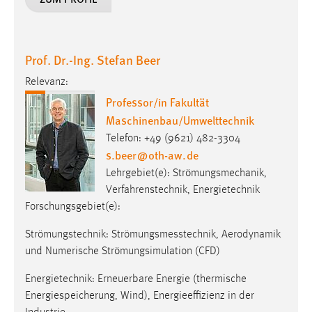
EXTERNE MEDIEN
Um Inhalte von Videoplattformen und Social Media
Plattformen anzeigen zu können, werden von diesen
Prof. Dr.-Ing. Stefan Beer
externen Medien Cookies gesetzt.
Relevanz:
YouTube
Professor/in Fakultät
Maschinenbau/Umwelttechnik
Vimeo
Telefon: +49 (9621) 482-3304
s.beer
@
oth-aw
.
de
Lehrgebiet(e): Strömungsmechanik,
Verfahrenstechnik, Energietechnik
Forschungsgebiet(e):
Strömungstechnik: Strömungsmesstechnik, Aerodynamik
und Numerische Strömungsimulation (CFD)
Energietechnik: Erneuerbare Energie (thermische
Energiespeicherung, Wind), Energieeffizienz in der