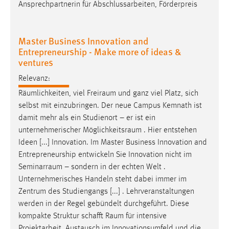
30 Tage
Ansprechpartnerin für Abschlussarbeiten, Förderpreis
Chat
Master Business Innovation and
Entrepreneurship - Make more of ideas &
Name:
ventures
MibewSessionID, MIBEW_UserID, mibew_locale, mibew-
chat-frame-style-5e9dbeb1811c0446
Relevanz:
Räumlichkeiten, viel
Freiraum
und ganz viel Platz, sich
Zweck:
Wird benötigt um die Chatfunktion nutzen zu können.
selbst mit einzubringen. Der neue Campus Kemnath ist
damit mehr als ein Studienort – er ist ein
Cookie Laufzeit:
unternehmerischer
Möglichkeitsraum
. Hier entstehen
MibewSessionID, mibew-chat-frame-style-
Ideen [...] Innovation. Im Master Business Innovation and
5e9dbeb1811c0446 = Sitzungslaufzeit, mibew_locale = 3
Entrepreneurship entwickeln Sie Innovation nicht im
Jahre, MIBEW_UserID = 1 Jahr
Seminarraum
– sondern in der echten Welt .
Unternehmerisches Handeln steht dabei immer im
Login
Zentrum des Studiengangs [...] . Lehrveranstaltungen
werden in der Regel gebündelt durchgeführt. Diese
Name:
kompakte Struktur schafft
Raum
für intensive
fe_user, be_user, be_lastLoginProvider
Projektarbeit, Austausch im Innovationsumfeld und die