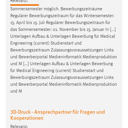
Relevanz:
Sommersemester möglich. Bewerbungszeiträume
Cookie Laufzeit:
Regulärer
Bewerbungszeitraum
für das Wintersemester:
Max. 13 Monate
15. April bis 15. Juli Regulärer
Bewerbungszeitraum
für
das Sommersemester: 01. November bis 15. Januar In [...]
Unterlagen Aufbau & Unterlagen Bewerbung für Medical
MARKETING
Engineering (current) Studienstart und
Marketing Cookies werden von Drittanbietern
Bewerbungszeitraum
Zulassungsvoraussetzungen Links
verwendet, um personalisierte Werbung anzuzeigen.
und Bewerberportal Medieninformatik Medienproduktion
Sie tun dies, indem sie Besucher über Websites
und M [...] Unterlagen Aufbau & Unterlagen Bewerbung
hinweg verfolgen.
für Medical Engineering (current) Studienstart und
Bewerbungszeitraum
Zulassungsvoraussetzungen Links
Google Ads
und Bewerberportal Medieninformatik Medienproduktion
und M
Name:
_gcl_au
3D-Druck - Ansprechpartner für Fragen und
Anbieter:
Kooperationen
Google Ireland Limited
Relevanz:
Zweck: