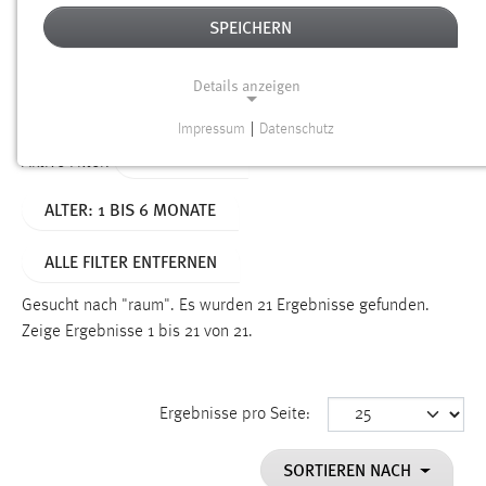
SPEICHERN
Alter
Details anzeigen
SUCHEN
Impressum
|
Datenschutz
NOTWENDIGE COOKIES
TYP: SEITEN
Aktive Filter:
Notwendige Cookies ermöglichen grundlegende
ALTER: 1 BIS 6 MONATE
Funktionen und sind für die einwandfreie Funktion der
Website erforderlich.
ALLE FILTER ENTFERNEN
Einverständnis
Gesucht nach "raum".
Es wurden 21 Ergebnisse gefunden.
Name:
Zeige Ergebnisse 1 bis 21 von 21.
cookie_consent
Zweck:
Ergebnisse pro Seite:
Dieser Cookie speichert die ausgewählten Einverständnis-
Optionen des Benutzers
SORTIEREN NACH
Cookie Laufzeit: