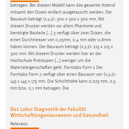
EXTERNE MEDIEN
betragen. Bei diesem Modell kann das gesamte Hotend
Um Inhalte von Videoplattformen und Social Media
mitsamt den Düsen einfach ausgetauscht werden. Der
Plattformen anzeigen zu können, werden von diesen
Bauraum
beträgt (x,y,z): 300 x 300 x 300 mm. Mit
externen Medien Cookies gesetzt.
diesem Drucker werden vor allem Phantome und
benötigte Bauteile [...] 3 verfügt über zwei Düsen, die
YouTube
einen Durchmesser von 0,25mm, 0,4 mm oder 0,8mm
haben können. Der
Bauraum
beträgt (x,y,z): 215 x 215 x
300 mm. Mit diesem Drucker werden hier an der
Vimeo
Hochschule Prototypen [...] weniger um die
Materialeigenschaften geht. Formlabs Form 2 Der
Formlabs Form 2 verfügt über einen
Bauraum
von (x,y,z):
145 x 145 x 175 mm. Die Schichthöhe kann 0,025 mm, 0,5
mm bzw. 0,1 mm betragen. Die
Das Labor Diagnostik der Fakultät
Wirtschaftsingenieurwesen und Gesundheit
Relevanz: