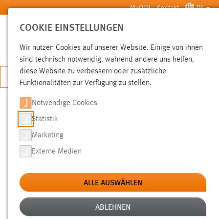
Zum Hauptinhalt springen
MyOTH
Kontakt
DE
COOKIE EINSTELLUNGEN
SUCHE
Wir nutzen Cookies auf unserer Website. Einige von ihnen
sind technisch notwendig, während andere uns helfen,
diese Website zu verbessern oder zusätzliche
JETZT BEWERBEN
Funktionalitäten zur Verfügung zu stellen.
Notwendige Cookies
SUCHE
Statistik
Marketing
FILTER
Externe Medien
Typ
ALLE AUSWÄHLEN
Erstellungsdatum
ABLEHNEN