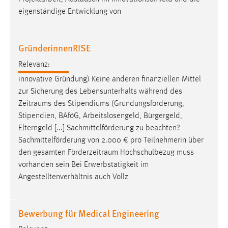
Zweck:
eigenständige Entwicklung von
Dieser Cookie ist notwendig um sich an der Website
einloggen zu können.
GründerinnenRISE
Cookie Laufzeit:
24 Stunden
Relevanz:
innovative Gründung) Keine anderen finanziellen Mittel
zur Sicherung des Lebensunterhalts während des
STATISTIK
Zeitraums
des Stipendiums (Gründungsförderung,
Stipendien, BAföG, Arbeitslosengeld, Bürgergeld,
Statistik Cookies erfassen Informationen anonym.
Elterngeld [...] Sachmittelförderung zu beachten?
Diese Informationen helfen uns zu verstehen, wie
Sachmittelförderung von 2.000 € pro Teilnehmerin über
unsere Besucher unsere Website nutzen.
den gesamten
Förderzeitraum
Hochschulbezug muss
Matomo
vorhanden sein Bei Erwerbstätigkeit im
Angestelltenverhältnis auch Vollz
Name:
_pk_ref, _pk_cvar, _pk_id, _pk_ses
Bewerbung für Medical Engineering
Zweck:
Zugriffsstatistik