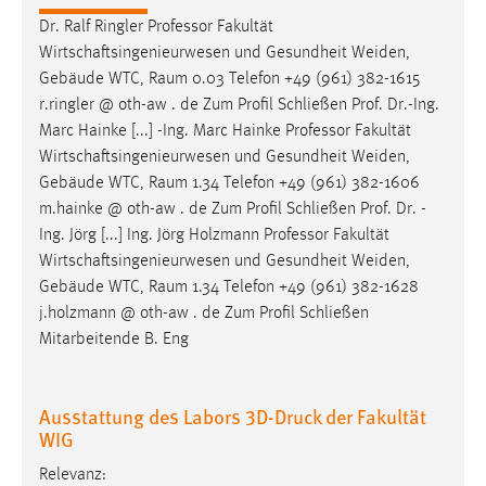
Conversion-Tracking
Dr. Ralf Ringler Professor Fakultät
Wirtschaftsingenieurwesen und Gesundheit Weiden,
Cookie Laufzeit:
Gebäude WTC,
Raum
0.03 Telefon +49 (961) 382-1615
3 Monate
r.ringler @ oth-aw . de Zum Profil Schließen Prof. Dr.-Ing.
Marc Hainke [...] -Ing. Marc Hainke Professor Fakultät
Facebook Pixel
Wirtschaftsingenieurwesen und Gesundheit Weiden,
Gebäude WTC,
Raum
1.34 Telefon +49 (961) 382-1606
Name:
m.hainke @ oth-aw . de Zum Profil Schließen Prof. Dr. -
_fbp
Ing. Jörg [...] Ing. Jörg Holzmann Professor Fakultät
Anbieter:
Wirtschaftsingenieurwesen und Gesundheit Weiden,
Facebook
Gebäude WTC,
Raum
1.34 Telefon +49 (961) 382-1628
j.holzmann @ oth-aw . de Zum Profil Schließen
Zweck:
Mitarbeitende B. Eng
Conversion-Tracking
Cookie Laufzeit:
3 Monate
Ausstattung des Labors 3D-Druck der Fakultät
WIG
Relevanz: