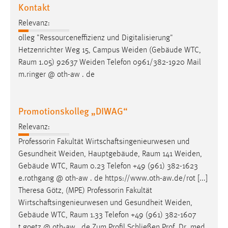
Kontakt
Relevanz:
olleg "Ressourceneffizienz und Digitalisierung"
Hetzenrichter Weg 15, Campus Weiden (Gebäude WTC,
Raum
1.05) 92637 Weiden Telefon 0961/382-1920 Mail
m.ringer @ oth-aw . de
Promotionskolleg „DIWAG“
Relevanz:
Professorin Fakultät Wirtschaftsingenieurwesen und
Gesundheit Weiden, Hauptgebäude,
Raum
141 Weiden,
Gebäude WTC,
Raum
0.23 Telefon +49 (961) 382-1623
e.rothgang @ oth-aw . de https://www.oth-aw.de/rot [...]
Theresa Götz, (MPE) Professorin Fakultät
Wirtschaftsingenieurwesen und Gesundheit Weiden,
Gebäude WTC,
Raum
1.33 Telefon +49 (961) 382-1607
t.goetz @ oth-aw . de Zum Profil Schließen Prof. Dr. med.