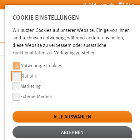
Zum Hauptinhalt springen
MyOTH
Kontakt
DE
COOKIE EINSTELLUNGEN
SUCHE
Wir nutzen Cookies auf unserer Website. Einige von ihnen
sind technisch notwendig, während andere uns helfen,
diese Website zu verbessern oder zusätzliche
JETZT BEWERBEN
Funktionalitäten zur Verfügung zu stellen.
Notwendige Cookies
SUCHE
Statistik
Marketing
FILTER
Externe Medien
Typ
ALLE AUSWÄHLEN
Erstellungsdatum
ABLEHNEN