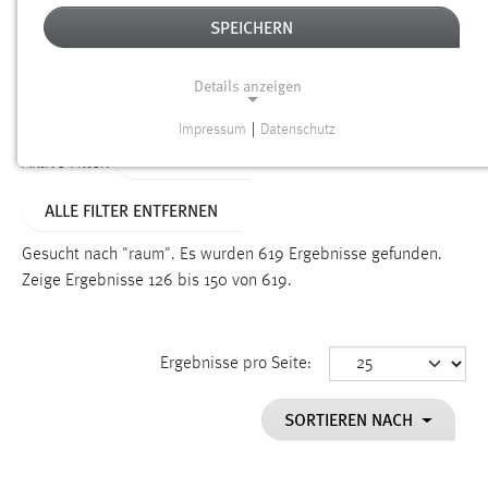
SPEICHERN
Alter
Details anzeigen
SUCHEN
Impressum
|
Datenschutz
NOTWENDIGE COOKIES
TYP: SEITEN
Aktive Filter:
Notwendige Cookies ermöglichen grundlegende
ALLE FILTER ENTFERNEN
Funktionen und sind für die einwandfreie Funktion der
Website erforderlich.
Gesucht nach "raum".
Es wurden 619 Ergebnisse gefunden.
Zeige Ergebnisse 126 bis 150 von 619.
Einverständnis
Name:
cookie_consent
Ergebnisse pro Seite:
Zweck:
SORTIEREN NACH
Dieser Cookie speichert die ausgewählten Einverständnis-
Optionen des Benutzers
Cookie Laufzeit: