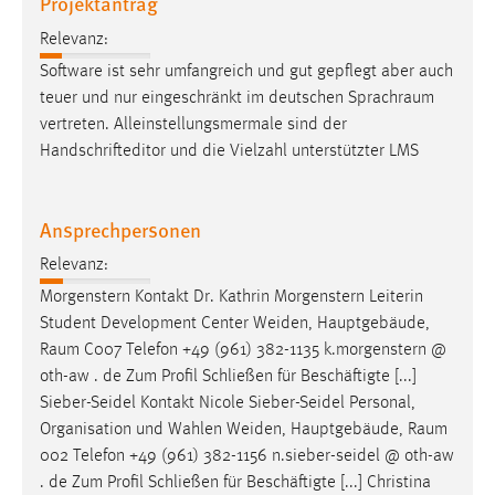
Projektantrag
Conversion-Tracking
Relevanz:
Cookie Laufzeit:
Software ist sehr umfangreich und gut gepflegt aber auch
3 Monate
teuer und nur eingeschränkt im deutschen
Sprachraum
vertreten. Alleinstellungsmermale sind der
Facebook Pixel
Handschrifteditor und die Vielzahl unterstützter LMS
Name:
_fbp
Ansprechpersonen
Anbieter:
Relevanz:
Facebook
Morgenstern Kontakt Dr. Kathrin Morgenstern Leiterin
Student Development Center Weiden, Hauptgebäude,
Zweck:
Raum
C007 Telefon +49 (961) 382-1135 k.morgenstern @
Conversion-Tracking
oth-aw . de Zum Profil Schließen für Beschäftigte [...]
Cookie Laufzeit:
Sieber-Seidel Kontakt Nicole Sieber-Seidel Personal,
3 Monate
Organisation und Wahlen Weiden, Hauptgebäude,
Raum
002 Telefon +49 (961) 382-1156 n.sieber-seidel @ oth-aw
. de Zum Profil Schließen für Beschäftigte [...] Christina