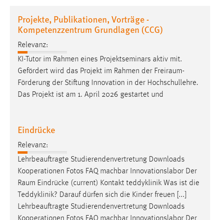
1 Jahr
Projekte, Publikationen, Vorträge -
Kompetenzzentrum Grundlagen (CCG)
Performance
Relevanz:
Name:
KI-Tutor im Rahmen eines Projektseminars aktiv mit.
staticfilecache
Gefördert wird das Projekt im Rahmen der
Freiraum-
Förderung
der Stiftung Innovation in der Hochschullehre.
Zweck:
Das Projekt ist am 1. April 2026 gestartet und
Für performante Seitenauslieferung wird in diesem Cookie
gespeichert, ob man eingeloggt ist.
Eindrücke
Sprachpräferenz
Relevanz:
Name:
Lehrbeauftragte Studierendenvertretung Downloads
site-language-preference
Kooperationen Fotos FAQ machbar Innovationslabor Der
Zweck:
Raum
Eindrücke (current) Kontakt teddyklinik Was ist die
Das Cookie speichert die gewählte Sprache der Website.
Teddyklinik? Darauf dürfen sich die Kinder freuen [...]
Lehrbeauftragte Studierendenvertretung Downloads
Cookie Laufzeit:
Kooperationen Fotos FAQ machbar Innovationslabor Der