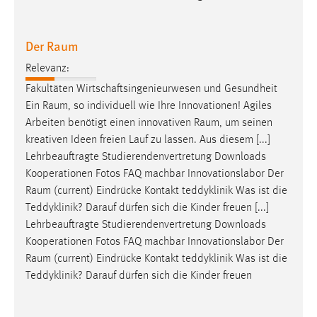
Zweck:
Dieser Cookie ist notwendig um sich an der Website
Der Raum
einloggen zu können.
Cookie Laufzeit:
Relevanz:
24 Stunden
Fakultäten Wirtschaftsingenieurwesen und Gesundheit
Ein
Raum
, so individuell wie Ihre Innovationen! Agiles
Arbeiten benötigt einen innovativen
Raum
, um seinen
STATISTIK
kreativen Ideen freien Lauf zu lassen. Aus diesem [...]
Lehrbeauftragte Studierendenvertretung Downloads
Statistik Cookies erfassen Informationen anonym.
Kooperationen Fotos FAQ machbar Innovationslabor Der
Diese Informationen helfen uns zu verstehen, wie
Raum
(current) Eindrücke Kontakt teddyklinik Was ist die
unsere Besucher unsere Website nutzen.
Teddyklinik? Darauf dürfen sich die Kinder freuen [...]
Lehrbeauftragte Studierendenvertretung Downloads
Matomo
Kooperationen Fotos FAQ machbar Innovationslabor Der
Name:
Raum
(current) Eindrücke Kontakt teddyklinik Was ist die
_pk_ref, _pk_cvar, _pk_id, _pk_ses
Teddyklinik? Darauf dürfen sich die Kinder freuen
Zweck:
Zugriffsstatistik