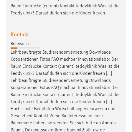
30 Tage
Raum
Eindrücke (current) Kontakt teddyklinik Was ist die
Teddyklinik? Darauf dürfen sich die Kinder freuen
Chat
Name:
Kontakt
MibewSessionID, MIBEW_UserID, mibew_locale, mibew-
chat-frame-style-5e9dbeb1811c0446
Relevanz:
Lehrbeauftragte Studierendenvertretung Downloads
Zweck:
Kooperationen Fotos FAQ machbar Innovationslabor Der
Wird benötigt um die Chatfunktion nutzen zu können.
Raum
Eindrücke Kontakt (current) teddyklinik Was ist die
Cookie Laufzeit:
Teddyklinik? Darauf dürfen sich die Kinder freuen [...]
MibewSessionID, mibew-chat-frame-style-
Lehrbeauftragte Studierendenvertretung Downloads
5e9dbeb1811c0446 = Sitzungslaufzeit, mibew_locale = 3
Kooperationen Fotos FAQ machbar Innovationslabor Der
Jahre, MIBEW_UserID = 1 Jahr
Raum
Eindrücke Kontakt (current) teddyklinik Was ist die
Teddyklinik? Darauf dürfen sich die Kinder freuen [...]
Login
Hochschule Fakultäten Wirtschaftsingenieurwesen und
Gesundheit Kontakt Wenn Sie Interesse an einer
Name:
Raummiete
haben, so wenden Sie sich bitte an Andrea
fe_user, be_user, be_lastLoginProvider
Bäuml, Dekanatssekretärin a.baeuml@oth-aw.de