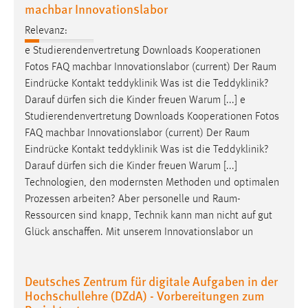
machbar Innovationslabor
Cookie Laufzeit:
Relevanz:
Max. 13 Monate
e Studierendenvertretung Downloads Kooperationen
Fotos FAQ machbar Innovationslabor (current) Der
Raum
Eindrücke Kontakt teddyklinik Was ist die Teddyklinik?
MARKETING
Darauf dürfen sich die Kinder freuen Warum [...] e
Marketing Cookies werden von Drittanbietern
Studierendenvertretung Downloads Kooperationen Fotos
verwendet, um personalisierte Werbung anzuzeigen.
FAQ machbar Innovationslabor (current) Der
Raum
Sie tun dies, indem sie Besucher über Websites
Eindrücke Kontakt teddyklinik Was ist die Teddyklinik?
hinweg verfolgen.
Darauf dürfen sich die Kinder freuen Warum [...]
Technologien, den modernsten Methoden und optimalen
Google Ads
Prozessen arbeiten? Aber personelle und
Raum-
Ressourcen
sind knapp, Technik kann man nicht auf gut
Name:
Glück anschaffen. Mit unserem Innovationslabor un
_gcl_au
Anbieter:
Deutsches Zentrum für digitale Aufgaben in der
Google Ireland Limited
Hochschullehre (DZdA) - Vorbereitungen zum
Zweck: