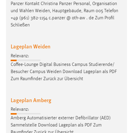
EXTERNE MEDIEN
Panzer Kontakt Christina Panzer Personal, Organisation
und Wahlen Weiden, Hauptgebäude,
Raum
005 Telefon
Um Inhalte von Videoplattformen und Social Media
+49 (961) 382-1154 c.panzer @ oth-aw . de Zum Profil
Plattformen anzeigen zu können, werden von diesen
Schließen
externen Medien Cookies gesetzt.
YouTube
Lageplan Weiden
Relevanz:
Vimeo
Coffee-Lounge Digital Business Campus Studierende/
Besucher Campus Weiden Download Lageplan als PDF
Zum
Raumfinder
Zurück zur Übersicht
Lageplan Amberg
Relevanz:
Amberg Automatisierter externer Defibrillator (AED)
Sammelstelle Download Lageplan als PDF Zum
Raumfinder
Zurück zur Übersicht