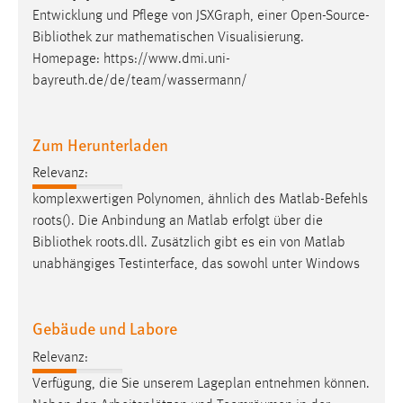
Entwicklung und Pflege von JSXGraph, einer Open-Source-
Cookie Laufzeit:
Bibliothek
zur mathematischen Visualisierung.
Max. 13 Monate
Homepage: https://www.dmi.uni-
bayreuth.de/de/team/wassermann/
MARKETING
Zum Herunterladen
Marketing Cookies werden von Drittanbietern
verwendet, um personalisierte Werbung anzuzeigen.
Relevanz:
Sie tun dies, indem sie Besucher über Websites
komplexwertigen Polynomen, ähnlich des Matlab-Befehls
hinweg verfolgen.
roots(). Die Anbindung an Matlab erfolgt über die
Bibliothek
roots.dll. Zusätzlich gibt es ein von Matlab
Google Ads
unabhängiges Testinterface, das sowohl unter Windows
Name:
_gcl_au
Gebäude und Labore
Anbieter:
Relevanz:
Google Ireland Limited
Verfügung, die Sie unserem Lageplan entnehmen können.
Zweck: