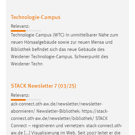
Zweck:
Dieser Cookie ist notwendig um sich an der Website
Technologie-Campus
einloggen zu können.
Relevanz:
Cookie Laufzeit:
Technologie Campus (WTC) In unmittelbarer Nähe zum
24 Stunden
neuen Hörsaalgebäude sowie zur neuen Mensa und
Bibliothek
befindet sich das neue Gebäude des
Weidener Technologie-Campus. Schwerpunkt des
STATISTIK
Weidener Techn
Statistik Cookies erfassen Informationen anonym.
Diese Informationen helfen uns zu verstehen, wie
unsere Besucher unsere Website nutzen.
STACK Newsletter 7 (03/25)
Relevanz:
Matomo
ack-connect.oth-aw.de/newsletter/newsletter-
Name:
abonnieren/ Newsletter-
Bibliothek
: https://stack-
_pk_ref, _pk_cvar, _pk_id, _pk_ses
connect.oth-aw.de/newsletter/
bibliothek
/ STACK
Connect – registrieren und vernetzen: stack-connect.oth-
Zweck:
aw.de [...] Visualisierung im Web. Seit 2007 leitet er die
Zugriffsstatistik