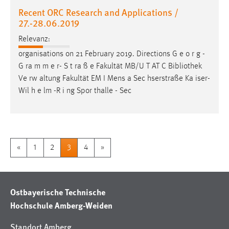
Recent ORC Research and Applications /
27.-28.06.2019
Relevanz:
organisations on 21 February 2019. Directions G e o r g -
G ra m m e r- S t ra ß e Fakultät MB/U T AT C
Bibliothek
Ve rw altung Fakultät EM I Mens a Sec hserstraße Ka iser-
Wil h e lm -R i ng Spor thalle - Sec
«
1
2
3
4
»
Ostbayerische Technische
Hochschule Amberg-Weiden
Standort Amberg