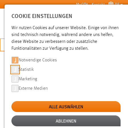
Zum Hauptinhalt springen
MyOTH
Kontakt
DE
COOKIE EINSTELLUNGEN
SUCHE
Wir nutzen Cookies auf unserer Website. Einige von ihnen
sind technisch notwendig, während andere uns helfen,
diese Website zu verbessern oder zusätzliche
JETZT BEWERBEN
Funktionalitäten zur Verfügung zu stellen.
Notwendige Cookies
SUCHE
Statistik
Marketing
FILTER
Externe Medien
Typ
ALLE AUSWÄHLEN
Erstellungsdatum
ABLEHNEN