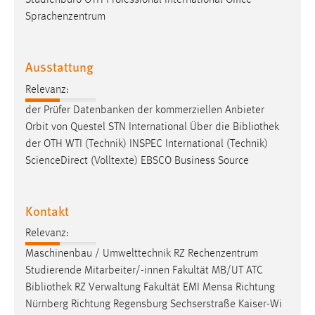
Studienbüro OTH Professional International Office
30 Tage
Sprachenzentrum
Chat
Ausstattung
Name:
MibewSessionID, MIBEW_UserID, mibew_locale, mibew-
Relevanz:
chat-frame-style-5e9dbeb1811c0446
der Prüfer Datenbanken der kommerziellen Anbieter
Orbit von Questel STN International Über die
Bibliothek
Zweck:
der OTH WTI (Technik) INSPEC International (Technik)
Wird benötigt um die Chatfunktion nutzen zu können.
ScienceDirect (Volltexte) EBSCO Business Source
Cookie Laufzeit:
MibewSessionID, mibew-chat-frame-style-
5e9dbeb1811c0446 = Sitzungslaufzeit, mibew_locale = 3
Kontakt
Jahre, MIBEW_UserID = 1 Jahr
Relevanz:
Maschinenbau / Umwelttechnik RZ Rechenzentrum
Login
Studierende Mitarbeiter/-innen Fakultät MB/UT ATC
Name:
Bibliothek
RZ Verwaltung Fakultät EMI Mensa Richtung
fe_user, be_user, be_lastLoginProvider
Nürnberg Richtung Regensburg Sechserstraße Kaiser-Wi