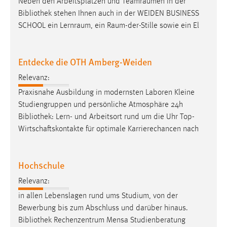
Neben den Arbeitsplätzen und Teamräumen in der
Conversion-Tracking
Bibliothek
stehen Ihnen auch in der WEIDEN BUSINESS
SCHOOL ein Lernraum, ein Raum-der-Stille sowie ein El
Cookie Laufzeit:
3 Monate
Entdecke die OTH Amberg-Weiden
Facebook Pixel
Relevanz:
Name:
Praxisnahe Ausbildung in modernsten Laboren Kleine
_fbp
Studiengruppen und persönliche Atmosphäre 24h
Bibliothek
: Lern- und Arbeitsort rund um die Uhr Top-
Anbieter:
Wirtschaftskontakte für optimale Karrierechancen nach
Facebook
Zweck:
Conversion-Tracking
Hochschule
Cookie Laufzeit:
Relevanz:
3 Monate
in allen Lebenslagen rund ums Studium, von der
Bewerbung bis zum Abschluss und darüber hinaus.
Bibliothek
Rechenzentrum Mensa Studienberatung