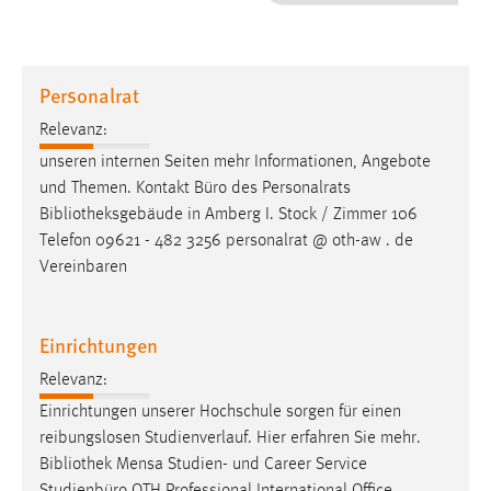
1 Jahr
Performance
Personalrat
Name:
Relevanz:
staticfilecache
unseren internen Seiten mehr Informationen, Angebote
und Themen. Kontakt Büro des Personalrats
Zweck:
Bibliotheksgebäude
in Amberg I. Stock / Zimmer 106
Für performante Seitenauslieferung wird in diesem Cookie
gespeichert, ob man eingeloggt ist.
Telefon 09621 - 482 3256 personalrat @ oth-aw . de
Vereinbaren
Sprachpräferenz
Einrichtungen
Name:
site-language-preference
Relevanz:
Zweck:
Einrichtungen unserer Hochschule sorgen für einen
Das Cookie speichert die gewählte Sprache der Website.
reibungslosen Studienverlauf. Hier erfahren Sie mehr.
Bibliothek
Mensa Studien- und Career Service
Cookie Laufzeit: