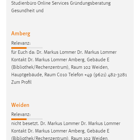
EXTERNE MEDIEN
Studienbüro Online Services Gründungsberatung
Gesundheit und
Um Inhalte von Videoplattformen und Social Media
Plattformen anzeigen zu können, werden von diesen
externen Medien Cookies gesetzt.
Amberg
YouTube
Relevanz:
für Euch da: Dr. Markus Lommer Dr. Markus Lommer
Kontakt Dr. Markus Lommer Amberg, Gebäude E
Vimeo
(
Bibliothek
/Rechenzentrum), Raum 102 Weiden,
Hauptgebäude, Raum C010 Telefon +49 (9621) 482-3281
Zum Profil
Weiden
Relevanz:
nicht besetzt. Dr. Markus Lommer Dr. Markus Lommer
Kontakt Dr. Markus Lommer Amberg, Gebäude E
(
Bibliothek
/Rechenzentrum), Raum 102 Weiden,