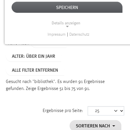
SPEICHERN
Alter
Details anzeigen
SUCHEN
Impressum
|
Datenschutz
NOTWENDIGE COOKIES
TYP: SEITEN
Aktive Filter:
Notwendige Cookies ermöglichen grundlegende
ALTER: ÜBER EIN JAHR
Funktionen und sind für die einwandfreie Funktion der
Website erforderlich.
ALLE FILTER ENTFERNEN
Einverständnis
Gesucht nach "bibliothek".
Es wurden 91 Ergebnisse
Name:
gefunden.
Zeige Ergebnisse 51 bis 75 von 91.
cookie_consent
Zweck:
Ergebnisse pro Seite:
Dieser Cookie speichert die ausgewählten Einverständnis-
Optionen des Benutzers
SORTIEREN NACH
Cookie Laufzeit: