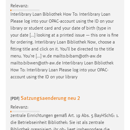
Relevanz:
Cookie Laufzeit:
Interlibrary Loan
Bibliothek
How To: Interlibrary Loan
Max. 13 Monate
Please log into your OPAC-account using the ID on your
library or student card and your date of birth (type in
your date [...] looking at a printed issue — this one is fine
MARKETING
for ordering. Interlibrary Loan
Bibliothek
Now, choose a
Marketing Cookies werden von Drittanbietern
fitting title and click on it. You’ll be directed to the title
verwendet, um personalisierte Werbung anzuzeigen.
menu. You’re [...] w.de mailto:bibam@oth-aw.de
Sie tun dies, indem sie Besucher über Websites
mailto:bibwen@oth-aw.de Interlibrary Loan
Bibliothek
hinweg verfolgen.
How To: Interlibrary Loan Please log into your OPAC-
account using the ID on your library
Google Ads
Name:
Satzungsaenderung neu 2
[PDF]
_gcl_au
Relevanz:
Anbieter:
zentrale Einrichtungen gemäß Art. 19 Abs. 5 BayHSchG: 1.
Google Ireland Limited
die Betriebseinheit
Bibliothek
: Sie ist als zentrale
Zweck:
Bibliothek
organisiert; ihr ob- liegt insbesondere die