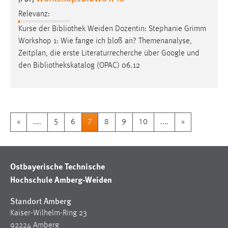
Relevanz:
Kurse der
Bibliothek
Weiden Dozentin: Stephanie Grimm
Workshop 1: Wie fange ich bloß an? Themenanalyse,
Zeitplan, die erste Literaturrecherche über Google und
den
Bibliothekskatalog
(OPAC) 06.12
«
....
5
6
7
8
9
10
....
»
Ostbayerische Technische
Hochschule Amberg-Weiden
Standort Amberg
Kaiser-Wilhelm-Ring 23
92224 Amberg