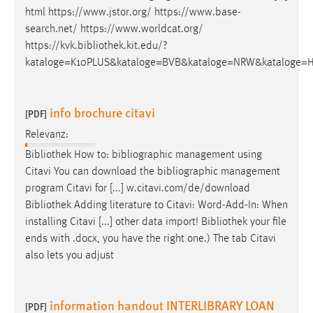
Zweck:
html https://www.jstor.org/ https://www.base-
Dieser Cookie ist notwendig um sich an der Website
search.net/ https://www.worldcat.org/
einloggen zu können.
https://kvk.
bibliothek
.kit.edu/?
kataloge=K10PLUS&kataloge=BVB&kataloge=NRW&kataloge=H
Cookie Laufzeit:
24 Stunden
info brochure citavi
[PDF]
Relevanz:
STATISTIK
Bibliothek
How to: bibliographic management using
Statistik Cookies erfassen Informationen anonym.
Citavi You can download the bibliographic management
Diese Informationen helfen uns zu verstehen, wie
program Citavi for [...] w.citavi.com/de/download
unsere Besucher unsere Website nutzen.
Bibliothek
Adding literature to Citavi: Word-Add-In: When
installing Citavi [...] other data import!
Bibliothek
your file
Matomo
ends with .docx, you have the right one.) The tab Citavi
Name:
also lets you adjust
_pk_ref, _pk_cvar, _pk_id, _pk_ses
Zweck:
information handout INTERLIBRARY LOAN
[PDF]
Zugriffsstatistik