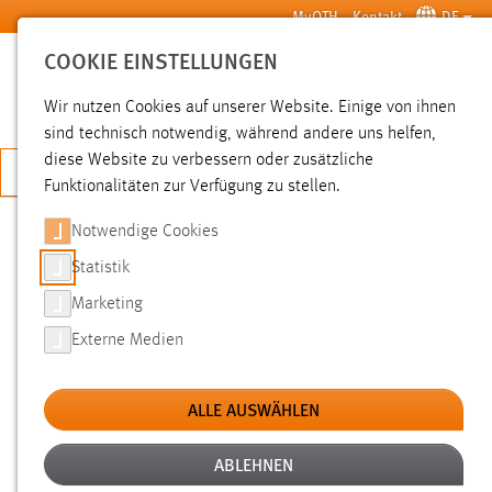
Zum Hauptinhalt springen
MyOTH
Kontakt
DE
COOKIE EINSTELLUNGEN
SUCHE
Wir nutzen Cookies auf unserer Website. Einige von ihnen
sind technisch notwendig, während andere uns helfen,
diese Website zu verbessern oder zusätzliche
JETZT BEWERBEN
Funktionalitäten zur Verfügung zu stellen.
Notwendige Cookies
SUCHE
Statistik
Marketing
FILTER
Externe Medien
Typ
ALLE AUSWÄHLEN
Erstellungsdatum
ABLEHNEN