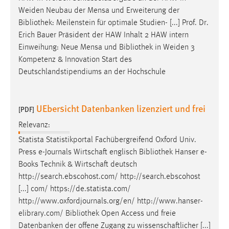
30 Tage
Weiden Neubau der Mensa und Erweiterung der
Bibliothek
: Meilenstein für optimale Studien- [...] Prof. Dr.
Chat
Erich Bauer Präsident der HAW Inhalt 2 HAW intern
Einweihung: Neue Mensa und
Bibliothek
in Weiden 3
Name:
Kompetenz & Innovation Start des
MibewSessionID, MIBEW_UserID, mibew_locale, mibew-
Deutschlandstipendiums an der Hochschule
chat-frame-style-5e9dbeb1811c0446
Zweck:
Wird benötigt um die Chatfunktion nutzen zu können.
UEbersicht Datenbanken lizenziert und frei
[PDF]
Cookie Laufzeit:
Relevanz:
MibewSessionID, mibew-chat-frame-style-
Statista Statistikportal Fachübergreifend Oxford Univ.
5e9dbeb1811c0446 = Sitzungslaufzeit, mibew_locale = 3
Press e-Journals Wirtschaft englisch
Bibliothek
Hanser e-
Jahre, MIBEW_UserID = 1 Jahr
Books Technik & Wirtschaft deutsch
http://search.ebscohost.com/ http://search.ebscohost
Login
[...] com/ https://de.statista.com/
http://www.oxfordjournals.org/en/ http://www.hanser-
Name:
elibrary.com/
Bibliothek
Open Access und freie
fe_user, be_user, be_lastLoginProvider
Datenbanken der offene Zugang zu wissenschaftlicher [...]