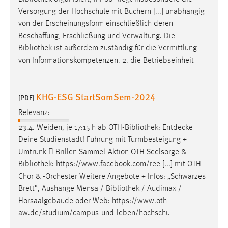
Conversion-Tracking
Versorgung der Hochschule mit Büchern [...] unabhängig
von der Erscheinungsform einschließlich deren
Cookie Laufzeit:
Beschaffung, Erschließung und Verwaltung. Die
3 Monate
Bibliothek
ist außerdem zuständig für die Vermittlung
von Informationskompetenzen. 2. die Betriebseinheit
Facebook Pixel
Name:
KHG-ESG StartSomSem-2024
[PDF]
_fbp
Relevanz:
Anbieter:
23.4. Weiden, je 17:15 h ab OTH-
Bibliothek
: Entdecke
Facebook
Deine Studienstadt! Führung mit Turmbesteigung +
Zweck:
Umtrunk  Brillen-Sammel-Aktion OTH-Seelsorge & -
Conversion-Tracking
Bibliothek
: https://www.facebook.com/ree [...] mit OTH-
Chor & -Orchester Weitere Angebote + Infos: „Schwarzes
Cookie Laufzeit:
Brett“, Aushänge Mensa /
Bibliothek
/ Audimax /
3 Monate
Hörsaalgebäude oder Web: https://www.oth-
aw.de/studium/campus-und-leben/hochschu