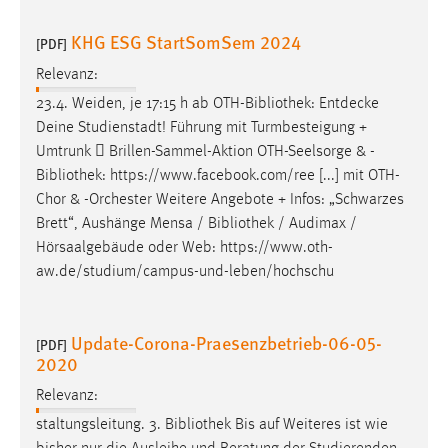
EXTERNE MEDIEN
KHG ESG StartSomSem 2024
Um Inhalte von Videoplattformen und Social Media
[PDF]
Plattformen anzeigen zu können, werden von diesen
Relevanz:
externen Medien Cookies gesetzt.
23.4. Weiden, je 17:15 h ab OTH-
Bibliothek
: Entdecke
Deine Studienstadt! Führung mit Turmbesteigung +
YouTube
Umtrunk  Brillen-Sammel-Aktion OTH-Seelsorge & -
Bibliothek
: https://www.facebook.com/ree [...] mit OTH-
Vimeo
Chor & -Orchester Weitere Angebote + Infos: „Schwarzes
Brett“, Aushänge Mensa /
Bibliothek
/ Audimax /
Hörsaalgebäude oder Web: https://www.oth-
aw.de/studium/campus-und-leben/hochschu
Update-Corona-Praesenzbetrieb-06-05-
[PDF]
2020
Relevanz:
staltungsleitung. 3.
Bibliothek
Bis auf Weiteres ist wie