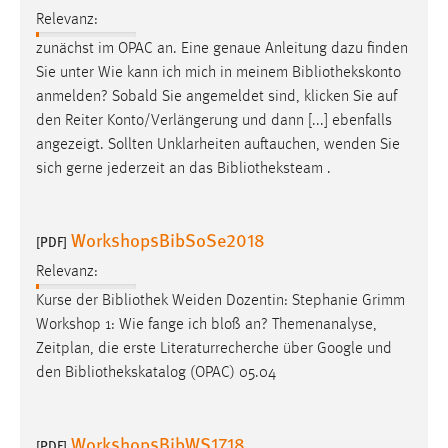
Relevanz:
zunächst im OPAC an. Eine genaue Anleitung dazu finden
Sie unter Wie kann ich mich in meinem
Bibliothekskonto
anmelden? Sobald Sie angemeldet sind, klicken Sie auf
den Reiter Konto/Verlängerung und dann [...] ebenfalls
angezeigt. Sollten Unklarheiten auftauchen, wenden Sie
sich gerne jederzeit an das
Bibliotheksteam
.
WorkshopsBibSoSe2018
[PDF]
Relevanz:
Kurse der
Bibliothek
Weiden Dozentin: Stephanie Grimm
Workshop 1: Wie fange ich bloß an? Themenanalyse,
Zeitplan, die erste Literaturrecherche über Google und
den
Bibliothekskatalog
(OPAC) 05.04
WorkshopsBibWS1718
[PDF]