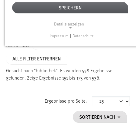
SPEICHERN
Alter
Details anzeigen
SUCHEN
Impressum
|
Datenschutz
NOTWENDIGE COOKIES
ALTER: ÜBER EIN JAHR
Aktive Filter:
Notwendige Cookies ermöglichen grundlegende
ALLE FILTER ENTFERNEN
Funktionen und sind für die einwandfreie Funktion der
Website erforderlich.
Gesucht nach "bibliothek".
Es wurden 538 Ergebnisse
gefunden.
Zeige Ergebnisse 151 bis 175 von 538.
Einverständnis
Name:
cookie_consent
Ergebnisse pro Seite:
Zweck:
SORTIEREN NACH
Dieser Cookie speichert die ausgewählten Einverständnis-
Optionen des Benutzers
Cookie Laufzeit: