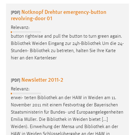
1 Jahr
Notknopf Drehtur emergency-button
[PDF]
revolving-door 01
Performance
Relevanz:
Name:
button rightwise and pull the button to turn green again.
staticfilecache
Bibliothek
Weiden Eingang zur 24h-
Bibliothek
Um die 24-
Stunden-
Bibliothek
zu betreten, halten Sie Ihre Karte
Zweck:
hier an den Kartenleser
Für performante Seitenauslieferung wird in diesem Cookie
gespeichert, ob man eingeloggt ist.
Newsletter 2011-2
[PDF]
Sprachpräferenz
Relevanz:
Name:
erwei- terten
Bibliothek
an der HAW in Weiden am 11.
site-language-preference
November 2011 mit einem Festvortrag der Bayerischen
Zweck:
Staatsministerin für Bundes- und Europaangelegenheiten
Das Cookie speichert die gewählte Sprache der Website.
Emilia Müller. Die
Bibliothek
in Weiden bietet [...]
Weiden). Einweihung der Mensa und
Bibliothek
an der
Cookie Laufzeit:
HAW in Weiden Schlüsselübergabe an der HAW in