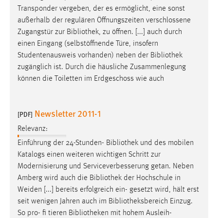
Transponder vergeben, der es ermöglicht, eine sonst
außerhalb der regulären Öffnungszeiten verschlossene
Zugangstür zur
Bibliothek
, zu öffnen. [...] auch durch
einen Eingang (selbstöffnende Türe, insofern
Studentenausweis vorhanden) neben der
Bibliothek
zugänglich ist. Durch die häusliche Zusammenlegung
können die Toiletten im Erdgeschoss wie auch
Newsletter 2011-1
[PDF]
Relevanz:
Einführung der 24-Stunden-
Bibliothek
und des mobilen
Katalogs einen weiteren wichtigen Schritt zur
Modernisierung und Serviceverbesserung getan. Neben
Amberg wird auch die
Bibliothek
der Hochschule in
Weiden [...] bereits erfolgreich ein- gesetzt wird, hält erst
seit wenigen Jahren auch im
Bibliotheksbereich
Einzug.
So pro- fi tieren
Bibliotheken
mit hohem Ausleih-