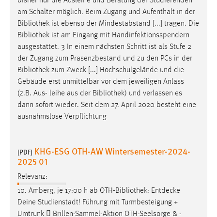
bisher nur die Ausleihe und Beratung der Studierenden
am Schalter möglich. Beim Zugang und Aufenthalt in der
Bibliothek
ist ebenso der Mindestabstand [...] tragen. Die
Bibliothek
ist am Eingang mit Handinfektionsspendern
ausgestattet. 3 In einem nächsten Schritt ist als Stufe 2
der Zugang zum Präsenzbestand und zu den PCs in der
Bibliothek
zum Zweck [...] Hochschulgelände und die
Gebäude erst unmittelbar vor dem jeweiligen Anlass
(z.B. Aus- leihe aus der
Bibliothek
) und verlassen es
dann sofort wieder. Seit dem 27. April 2020 besteht eine
ausnahmslose Verpflichtung
KHG-ESG OTH-AW Wintersemester-2024-
[PDF]
2025 01
Relevanz:
10. Amberg, je 17:00 h ab OTH-
Bibliothek
: Entdecke
Deine Studienstadt! Führung mit Turmbesteigung +
Umtrunk  Brillen-Sammel-Aktion OTH-Seelsorge & -