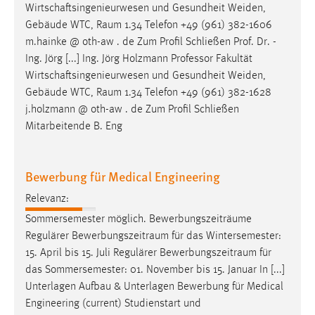
Wirtschaftsingenieurwesen und Gesundheit Weiden,
Zweck:
Gebäude WTC,
Raum
1.34 Telefon +49 (961) 382-1606
Dieser Cookie ist notwendig um sich an der Website
m.hainke @ oth-aw . de Zum Profil Schließen Prof. Dr. -
einloggen zu können.
Ing. Jörg [...] Ing. Jörg Holzmann Professor Fakultät
Cookie Laufzeit:
Wirtschaftsingenieurwesen und Gesundheit Weiden,
24 Stunden
Gebäude WTC,
Raum
1.34 Telefon +49 (961) 382-1628
j.holzmann @ oth-aw . de Zum Profil Schließen
Mitarbeitende B. Eng
STATISTIK
Statistik Cookies erfassen Informationen anonym.
Bewerbung für Medical Engineering
Diese Informationen helfen uns zu verstehen, wie
unsere Besucher unsere Website nutzen.
Relevanz:
Sommersemester möglich. Bewerbungszeiträume
Matomo
Regulärer
Bewerbungszeitraum
für das Wintersemester:
15. April bis 15. Juli Regulärer
Bewerbungszeitraum
für
Name:
das Sommersemester: 01. November bis 15. Januar In [...]
_pk_ref, _pk_cvar, _pk_id, _pk_ses
Unterlagen Aufbau & Unterlagen Bewerbung für Medical
Zweck:
Engineering (current) Studienstart und
Zugriffsstatistik