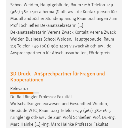
30 Tage
School Weiden, Hauptgebäude,
Raum
121b Telefon +49
(961) 382-1401 a.herma @ oth-aw . de Kontaktperson für:
Chat
Modulhandbücher Stundenplanung
Raumbuchungen
Zum
Profil Schließen Dekanatssekretärin [...]
Name:
Dekanatssekretärin Verena Zwack Kontakt Verena Zwack
MibewSessionID, MIBEW_UserID, mibew_locale, mibew-
Weiden Business School Weiden, Hauptgebäude,
Raum
chat-frame-style-5e9dbeb1811c0446
113 Telefon +49 (961) 382-1403 v.zwack @ oth-aw . de
Zweck:
Ansprechpartnerin für Abschlussarbeiten, Förderpreis
Wird benötigt um die Chatfunktion nutzen zu können.
Cookie Laufzeit:
3D-Druck - Ansprechpartner für Fragen und
MibewSessionID, mibew-chat-frame-style-
Kooperationen
5e9dbeb1811c0446 = Sitzungslaufzeit, mibew_locale = 3
Jahre, MIBEW_UserID = 1 Jahr
Relevanz:
Dr. Ralf Ringler Professor Fakultät
Login
Wirtschaftsingenieurwesen und Gesundheit Weiden,
Gebäude WTC,
Raum
0.03 Telefon +49 (961) 382-1615
Name:
r.ringler @ oth-aw . de Zum Profil Schließen Prof. Dr.-Ing.
fe_user, be_user, be_lastLoginProvider
Marc Hainke [...] -Ing. Marc Hainke Professor Fakultät