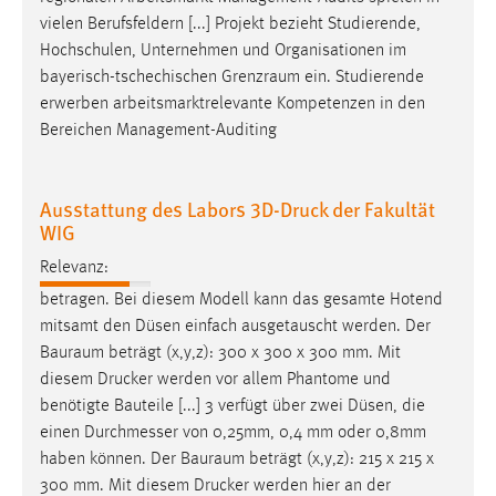
EXTERNE MEDIEN
vielen Berufsfeldern [...] Projekt bezieht Studierende,
Um Inhalte von Videoplattformen und Social Media
Hochschulen, Unternehmen und Organisationen im
Plattformen anzeigen zu können, werden von diesen
bayerisch-tschechischen
Grenzraum
ein. Studierende
externen Medien Cookies gesetzt.
erwerben arbeitsmarktrelevante Kompetenzen in den
Bereichen Management-Auditing
YouTube
Ausstattung des Labors 3D-Druck der Fakultät
Vimeo
WIG
Relevanz:
betragen. Bei diesem Modell kann das gesamte Hotend
mitsamt den Düsen einfach ausgetauscht werden. Der
Bauraum
beträgt (x,y,z): 300 x 300 x 300 mm. Mit
diesem Drucker werden vor allem Phantome und
benötigte Bauteile [...] 3 verfügt über zwei Düsen, die
einen Durchmesser von 0,25mm, 0,4 mm oder 0,8mm
haben können. Der
Bauraum
beträgt (x,y,z): 215 x 215 x
300 mm. Mit diesem Drucker werden hier an der