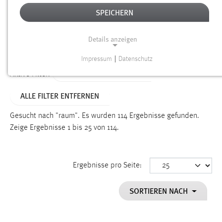
SPEICHERN
Alter
Details anzeigen
SUCHEN
Impressum
|
Datenschutz
NOTWENDIGE COOKIES
ALTER: 1 BIS 6 MONATE
Aktive Filter:
Notwendige Cookies ermöglichen grundlegende
ALLE FILTER ENTFERNEN
Funktionen und sind für die einwandfreie Funktion der
Website erforderlich.
Gesucht nach "raum".
Es wurden 114 Ergebnisse gefunden.
Zeige Ergebnisse 1 bis 25 von 114.
Einverständnis
Name:
cookie_consent
Ergebnisse pro Seite:
Zweck:
SORTIEREN NACH
Dieser Cookie speichert die ausgewählten Einverständnis-
Optionen des Benutzers
Cookie Laufzeit: