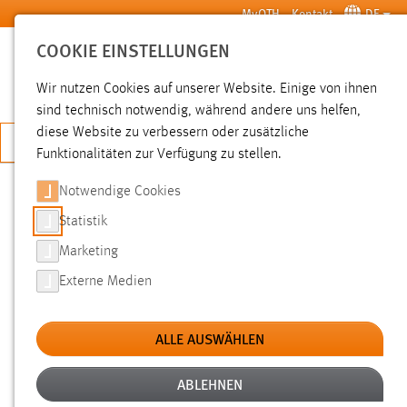
Zum Hauptinhalt springen
MyOTH
Kontakt
DE
COOKIE EINSTELLUNGEN
SUCHE
Wir nutzen Cookies auf unserer Website. Einige von ihnen
sind technisch notwendig, während andere uns helfen,
diese Website zu verbessern oder zusätzliche
JETZT BEWERBEN
Funktionalitäten zur Verfügung zu stellen.
Notwendige Cookies
SUCHE
Statistik
Marketing
FILTER
Externe Medien
Typ
ALLE AUSWÄHLEN
Erstellungsdatum
ABLEHNEN