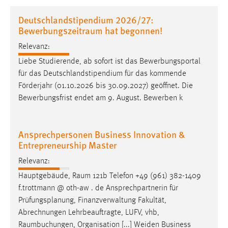
1 Jahr
Deutschlandstipendium 2026/27:
Bewerbungszeitraum hat begonnen!
Performance
Relevanz:
Name:
Liebe Studierende, ab sofort ist das Bewerbungsportal
staticfilecache
für das Deutschlandstipendium für das kommende
Förderjahr (01.10.2026 bis 30.09.2027) geöffnet. Die
Zweck:
Bewerbungsfrist endet am 9. August. Bewerben k
Für performante Seitenauslieferung wird in diesem Cookie
gespeichert, ob man eingeloggt ist.
Ansprechpersonen Business Innovation &
Sprachpräferenz
Entrepreneurship Master
Name:
Relevanz:
site-language-preference
Hauptgebäude,
Raum
121b Telefon +49 (961) 382-1409
f.trottmann @ oth-aw . de Ansprechpartnerin für
Zweck:
Prüfungsplanung, Finanzverwaltung Fakultät,
Das Cookie speichert die gewählte Sprache der Website.
Abrechnungen Lehrbeauftragte, LUFV, vhb,
Cookie Laufzeit:
Raumbuchungen
, Organisation [...] Weiden Business