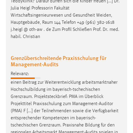
Teddyklinik? Darauf dürfen sich die Kinder freuen [...] Dr.
Conversion-Tracking
Julia Heigl Professorin Fakultät
Wirtschaftsingenieurwesen und Gesundheit Weiden,
Cookie Laufzeit:
Hauptgebäude,
Raum
144 Telefon +49 (961) 382-1618
3 Monate
j.heigl @ oth-aw . de Zum Profil Schließen Prof. Dr. med.
habil. Christian
Facebook Pixel
Name:
Grenzüberschreitende Praxisschulung für
_fbp
Management-Audits
Anbieter:
Relevanz:
Facebook
einen Beitrag zur Weiterentwicklung arbeitsmarktnaher
Zweck:
Hochschulbildung im bayerisch-tschechischen
Conversion-Tracking
Grenzraum
. Projektsteckbrief: PMA im Überblick
Projekttitel Praxisschulung zum Management-Auditor
Cookie Laufzeit:
(PMA) F [...] der Teilnehmenden sowie die Verfügbarkeit
3 Monate
entsprechender Kompetenzen im bayerisch-
tschechischen
Grenzraum
. Praxisnahe Bildung für den
regionalen Arbeitsmarkt Management-Audits spielen in