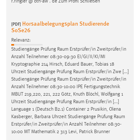
r.ringler @ oth-aw . de Zum Profil Schließen
Horsaalbelegungsplan Studierende
[PDF]
SoSe26
Relevanz:
Studiengänge Prüfung
Raum
Erstprüfer/in Zweitprüfer/in
Anzahl Teilnehmer 08:30-09:30 EI/GI/II/KI/MI
Kryptographie 214 Hirsch, Eduard Bauer, Tobias 18
Uhrzeit Studiengänge Prüfung
Raum
Erstprüfer/in Zwe [...]
Studiengänge Prüfung
Raum
Erstprüfer/in Zweitprüfer/in
Anzahl Teilnehmer 08:30-10:00 IPE Fertigungstechnik
MBUT 219,220, 221, 222 Götz, Knuth Blöchl, Wolfgang 1
Uhrzeit Studiengänge Prüfung
Raum
Erstprüfer/in [...]
Language 1 (Deutsch B2.1) Container 2 Prusikin, Olena
Kasberger, Barbara Uhrzeit Studiengänge Prüfung
Raum
Erstprüfer/in Zweitprüfer/in Anzahl Teilnehmer 08:30-
10:00 MT Mathematik 2 313 Levi, Patrick Brunner