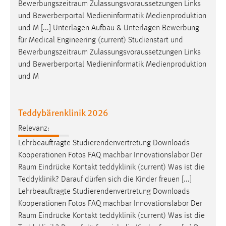
Bewerbungszeitraum
Zulassungsvoraussetzungen Links
und Bewerberportal Medieninformatik Medienproduktion
Cookie Laufzeit:
und M [...] Unterlagen Aufbau & Unterlagen Bewerbung
Max. 13 Monate
für Medical Engineering (current) Studienstart und
Bewerbungszeitraum
Zulassungsvoraussetzungen Links
und Bewerberportal Medieninformatik Medienproduktion
MARKETING
und M
Marketing Cookies werden von Drittanbietern
verwendet, um personalisierte Werbung anzuzeigen.
Sie tun dies, indem sie Besucher über Websites
Teddybärenklinik 2026
hinweg verfolgen.
Relevanz:
Lehrbeauftragte Studierendenvertretung Downloads
Google Ads
Kooperationen Fotos FAQ machbar Innovationslabor Der
Name:
Raum
Eindrücke Kontakt teddyklinik (current) Was ist die
_gcl_au
Teddyklinik? Darauf dürfen sich die Kinder freuen [...]
Lehrbeauftragte Studierendenvertretung Downloads
Anbieter:
Kooperationen Fotos FAQ machbar Innovationslabor Der
Google Ireland Limited
Raum
Eindrücke Kontakt teddyklinik (current) Was ist die
Zweck: