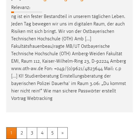
Relevanz:
ng ist ein fester Bestandteil in unserem täglichen Leben.
Jeden Tag bewegen wir uns im digitalen
Raum
, der auch
Risiken mit sich bringt. Wir von der Ostbayerischen
Technischen Hochschule (OTH) Amb [...]
Fakultätsfrauenbeau)ragte MB/UT Ostbayerische
Technische Hochschule (OTH) Amberg-Weiden Fakultät
EMI,
Raum
112, Kaiser-Wilhelm-Ring 23, D-92224 Amberg
www.oth-aw.de Fon: +049/(0)9621/4823644 Mail: c.p
[...] KI! Studienberatung Einstellungsberatung der
bayerischen Polizei Dauerha' im
Raum
3.06: „Du kommst
hier nicht rein!“ Wie man sichere Passwörter erstellt
Vortrag Webtracking
1
2
3
4
5
»