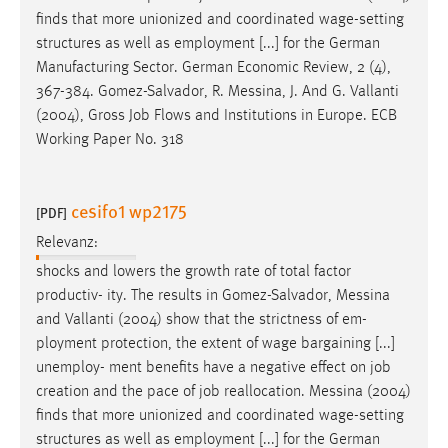
finds that more unionized and coordinated wage-setting
structures as well as employment [...] for the German
Manufacturing Sector. German Economic Review, 2 (4),
367-384. Gomez-Salvador, R.
Messina
, J. And G. Vallanti
(2004), Gross Job Flows and Institutions in Europe. ECB
Working Paper No. 318
cesifo1 wp2175
[PDF]
Relevanz:
shocks and lowers the growth rate of total factor
productiv- ity. The results in Gomez-Salvador,
Messina
and Vallanti (2004) show that the strictness of em-
ployment protection, the extent of wage bargaining [...]
unemploy- ment benefits have a negative effect on job
creation and the pace of job reallocation.
Messina
(2004)
finds that more unionized and coordinated wage-setting
structures as well as employment [...] for the German