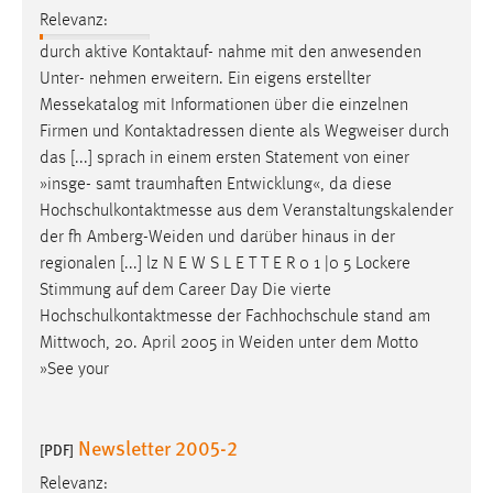
30 Tage
Relevanz:
durch aktive Kontaktauf- nahme mit den anwesenden
Chat
Unter- nehmen erweitern. Ein eigens erstellter
Messekatalog
mit Informationen über die einzelnen
Name:
Firmen und Kontaktadressen diente als Wegweiser durch
MibewSessionID, MIBEW_UserID, mibew_locale, mibew-
das [...] sprach in einem ersten Statement von einer
chat-frame-style-5e9dbeb1811c0446
»insge- samt traumhaften Entwicklung«, da diese
Zweck:
Hochschulkontaktmesse
aus dem Veranstaltungskalender
Wird benötigt um die Chatfunktion nutzen zu können.
der fh Amberg-Weiden und darüber hinaus in der
regionalen [...] lz N E W S L E T T E R 0 1 |0 5 Lockere
Cookie Laufzeit:
Stimmung auf dem Career Day Die vierte
MibewSessionID, mibew-chat-frame-style-
5e9dbeb1811c0446 = Sitzungslaufzeit, mibew_locale = 3
Hochschulkontaktmesse
der Fachhochschule stand am
Jahre, MIBEW_UserID = 1 Jahr
Mittwoch, 20. April 2005 in Weiden unter dem Motto
»See your
Login
Newsletter 2005-2
Name:
[PDF]
fe_user, be_user, be_lastLoginProvider
Relevanz: