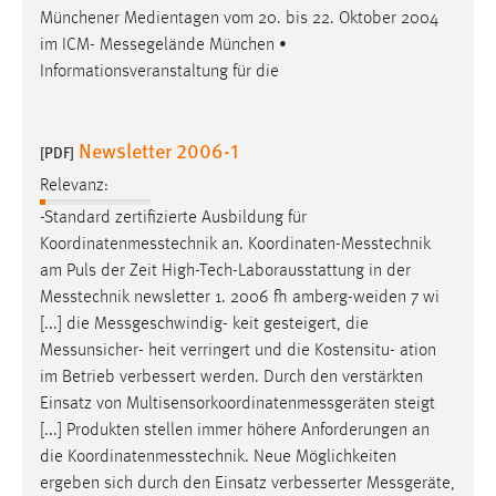
Münchener Medientagen vom 20. bis 22. Oktober 2004
Cookie Laufzeit:
im ICM-
Messegelände
München •
Max. 13 Monate
Informationsveranstaltung für die
Newsletter 2006-1
MARKETING
[PDF]
Relevanz:
Marketing Cookies werden von Drittanbietern
verwendet, um personalisierte Werbung anzuzeigen.
-Standard zertifizierte Ausbildung für
Sie tun dies, indem sie Besucher über Websites
Koordinatenmesstechnik
an.
Koordinaten-Messtechnik
hinweg verfolgen.
am Puls der Zeit High-Tech-Laborausstattung in der
Messtechnik
newsletter 1. 2006 fh amberg-weiden 7 wi
Google Ads
[...] die
Messgeschwindig
- keit gesteigert, die
Messunsicher
- heit verringert und die Kostensitu- ation
Name:
im Betrieb verbessert werden. Durch den verstärkten
_gcl_au
Einsatz von
Multisensorkoordinatenmessgeräten
steigt
Anbieter:
[...] Produkten stellen immer höhere Anforderungen an
Google Ireland Limited
die
Koordinatenmesstechnik
. Neue Möglichkeiten
ergeben sich durch den Einsatz verbesserter
Messgeräte
,
Zweck: