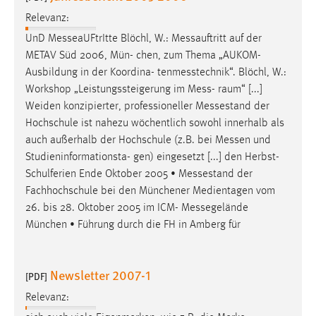
Relevanz:
UnD
MesseaUFtrItte
Blöchl, W.:
Messauftritt
auf der
METAV Süd 2006, Mün- chen, zum Thema „AUKOM-
Ausbildung in der Koordina-
tenmesstechnik
“. Blöchl, W.:
Workshop „Leistungssteigerung im
Mess
- raum“ [...]
Weiden konzipierter, professioneller
Messestand
der
Hochschule ist nahezu wöchentlich sowohl innerhalb als
auch außerhalb der Hochschule (z.B. bei
Messen
und
Studieninformationsta- gen) eingesetzt [...] den Herbst-
Schulferien Ende Oktober 2005 •
Messestand
der
Fachhochschule bei den Münchener Medientagen vom
26. bis 28. Oktober 2005 im ICM-
Messegelände
München • Führung durch die FH in Amberg für
Newsletter 2007-1
[PDF]
Relevanz: