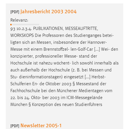
1 Jahr
Jahresbericht 2003 2004
[PDF]
Relevanz:
Performance
93 10.2.3.4. PUBLIKATIONEN,
MESSEAUFTRITTE
,
Name:
WORKSKOPS Die Professoren des Studienganges betei-
staticfilecache
ligten sich an
Messen
, insbesondere der
Hannover-
Messe
mit einem Brennstoffzel- len-Golf-Car [...] Wei- den
Zweck:
konzipierter, professioneller
Messe
- stand der
Für performante Seitenauslieferung wird in diesem Cookie
gespeichert, ob man eingeloggt ist.
Hochschule ist nahezu wöchent- lich sowohl innerhalb als
auch außerhalb der Hochschule (z. B. bei
Messen
und
Stu- dieninformationstagen) eingesetzt [...] Herbst-
Sprachpräferenz
Schulferien En- de Oktober 2003 §
Messestand
der
Name:
Fachhochschule bei den Münchener Medientagen vom
site-language-preference
22. bis 24. Okto- ber 2003 im
ICM-Messegelände
München § Konzeption des neuen Studienführers
Zweck:
Das Cookie speichert die gewählte Sprache der Website.
Newsletter 2005-1
Cookie Laufzeit:
[PDF]