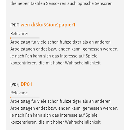
die neben taktilen Senso- ren auch optische Sensoren
Conversion-Tracking
Cookie Laufzeit:
wen diskussionspapier1
3 Monate
[PDF]
Relevanz:
Facebook Pixel
Arbeitstag für viele schon frühzeitiger als an anderen
Arbeitstagen endet bzw. enden kann.
gemessen
werden.
Name:
Je nach Fan kann sich das Interesse auf Spiele
_fbp
konzentrieren, die mit hoher Wahrscheinlichkeit
Anbieter:
Facebook
DP01
[PDF]
Zweck:
Conversion-Tracking
Relevanz:
Arbeitstag für viele schon frühzeitiger als an anderen
Cookie Laufzeit:
Arbeitstagen endet bzw. enden kann.
gemessen
werden.
3 Monate
Je nach Fan kann sich das Interesse auf Spiele
konzentrieren, die mit hoher Wahrscheinlichkeit