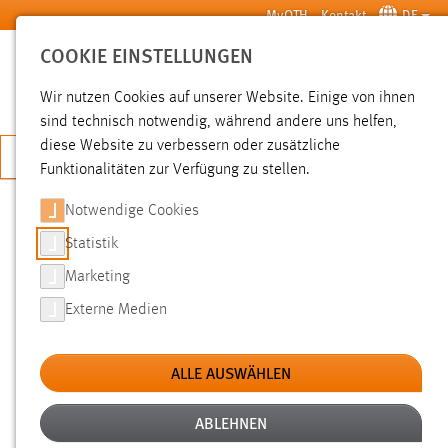
Zum Hauptinhalt springen
MyOTH
Kontakt
DE
COOKIE EINSTELLUNGEN
SUCHE
Wir nutzen Cookies auf unserer Website. Einige von ihnen
sind technisch notwendig, während andere uns helfen,
diese Website zu verbessern oder zusätzliche
JETZT BEWERBEN
Funktionalitäten zur Verfügung zu stellen.
Notwendige Cookies
SUCHE
Statistik
Marketing
FILTER
Externe Medien
Typ
ALLE AUSWÄHLEN
Erstellungsdatum
ABLEHNEN