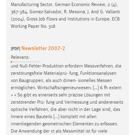
Manufacturing Sector. German Economic Review, 2 (4),
367-384. Gomez-Salvador, R.
Messina
, J. And G. Vallanti
(2004), Gross Job Flows and Institutions in Europe. ECB
Working Paper No. 318
Newsletter 2007-2
[PDF]
Relevanz:
und Null-Fehler-Produktion erfordern
Messverfahren
, die
zerstörungsfreie Materialprü- fung, Funktionsanalysen
von Baugruppen, als auch dimen- sionelles
Messen
ermöglichen. Wirtschaftsingenieurwesen: [...] 6 fh extern
» » So gibt es einerseits sehr präzise Lösungen mit
zerstörender Prü- fung und
Vermessung
und andererseits
optische Verfahren, die aber nicht in der Lage sind, das
Innere eines Bauteils [...] komplett mit allen
innenliegenden geometrischen Elementen zu erfassen.
Die Anwendung der ct als
Messmittel
ist für viele