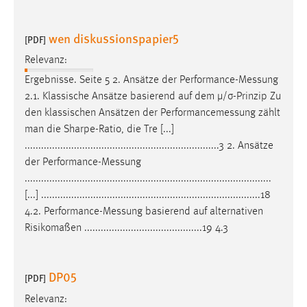
wen diskussionspapier5
[PDF]
Relevanz:
Ergebnisse. Seite 5 2. Ansätze der
Performance-Messung
2.1. Klassische Ansätze basierend auf dem µ/σ-Prinzip Zu
den klassischen Ansätzen der
Performancemessung
zählt
man die Sharpe-Ratio, die Tre [...]
.......................................................................3 2. Ansätze
der
Performance-Messung
..........................................................................................
[...] ................................................................................18
4.2.
Performance-Messung
basierend auf alternativen
Risikomaßen ...........................................19 4.3
DP05
[PDF]
Relevanz: