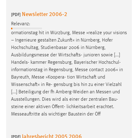
EXTERNE MEDIEN
Um Inhalte von Videoplattformen und Social Media
Newsletter 2006-2
[PDF]
Plattformen anzeigen zu können, werden von diesen
Relevanz:
externen Medien Cookies gesetzt.
ormationstag hit in Würzburg,
Messe
»realize your visions
– Ingenieure gestalten Zukunft« in Nürnberg, Hofer
YouTube
Hochschultag, Studienbasar 2006 in Nürnberg,
Ausbildungsmesse
der Wirtschafts- junioren sowie [...]
Vimeo
Handels- kammer Regensburg, Bayerischer Hochschul-
informationstag in Regensburg,
Messe
contact 2006« in
Bayreuth,
Messe
»Koopera- tion Wirtschaft und
Wissenschaft« in Re- gensburg bis hin zu einer Vielzahl
[...] Beteiligung der fh Amberg-Weiden an
Messen
und
Ausstellungen. Dies wird als einer der zentralen Bau-
steine einer aktiven Öffent- lichkeitsarbeit erachtet.
Messeauftritte
als wichtiger Baustein der Öff
Jahresbericht 2005 2006
[PDF]