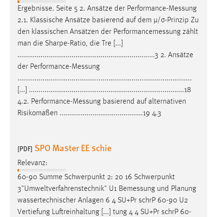
Ergebnisse. Seite 5 2. Ansätze der
Performance-Messung
2.1. Klassische Ansätze basierend auf dem µ/σ-Prinzip Zu
den klassischen Ansätzen der
Performancemessung
zählt
man die Sharpe-Ratio, die Tre [...]
.......................................................................3 2. Ansätze
der
Performance-Messung
..........................................................................................
[...] ................................................................................18
4.2.
Performance-Messung
basierend auf alternativen
Risikomaßen ...........................................19 4.3
SPO Master EE schie
[PDF]
Relevanz:
60-90 Summe Schwerpunkt 2: 20 16 Schwerpunkt
3"Umweltverfahrenstechnik" U1
Bemessung
und Planung
wassertechnischer Anlagen 6 4 SU+Pr schrP 60-90 U2
Vertiefung Luftreinhaltung [...] tung 4 4 SU+Pr schrP 60-