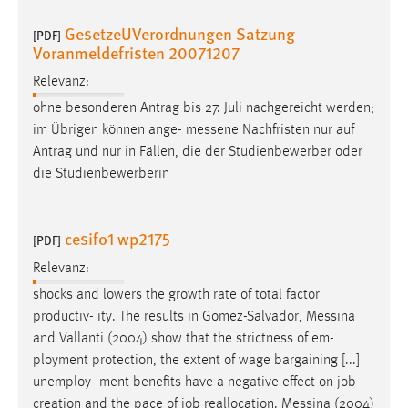
GesetzeUVerordnungen Satzung
[PDF]
Voranmeldefristen 20071207
Relevanz:
ohne besonderen Antrag bis 27. Juli nachgereicht werden;
im Übrigen können ange-
messene
Nachfristen nur auf
Antrag und nur in Fällen, die der Studienbewerber oder
die Studienbewerberin
cesifo1 wp2175
[PDF]
Relevanz:
shocks and lowers the growth rate of total factor
productiv- ity. The results in Gomez-Salvador,
Messina
and Vallanti (2004) show that the strictness of em-
ployment protection, the extent of wage bargaining [...]
unemploy- ment benefits have a negative effect on job
creation and the pace of job reallocation.
Messina
(2004)