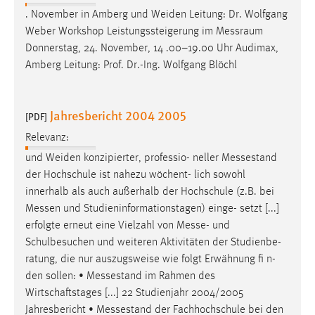
Zweck:
. November in Amberg und Weiden Leitung: Dr. Wolfgang
Dieser Cookie ist notwendig um sich an der Website
Weber Workshop Leistungssteigerung im
Messraum
einloggen zu können.
Donnerstag, 24. November, 14 .00–19.00 Uhr Audimax,
Amberg Leitung: Prof. Dr.-Ing. Wolfgang Blöchl
Cookie Laufzeit:
24 Stunden
Jahresbericht 2004 2005
[PDF]
STATISTIK
Relevanz:
und Weiden konzipierter, professio- neller
Messestand
Statistik Cookies erfassen Informationen anonym.
der Hochschule ist nahezu wöchent- lich sowohl
Diese Informationen helfen uns zu verstehen, wie
innerhalb als auch außerhalb der Hochschule (z.B. bei
unsere Besucher unsere Website nutzen.
Messen
und Studieninformationstagen) einge- setzt [...]
erfolgte erneut eine Vielzahl von
Messe
- und
Matomo
Schulbesuchen und weiteren Aktivitäten der Studienbe-
Name:
ratung, die nur auszugsweise wie folgt Erwähnung fi n-
_pk_ref, _pk_cvar, _pk_id, _pk_ses
den sollen: •
Messestand
im Rahmen des
Wirtschaftstages [...] 22 Studienjahr 2004/2005
Zweck:
Jahresbericht •
Messestand
der Fachhochschule bei den
Zugriffsstatistik