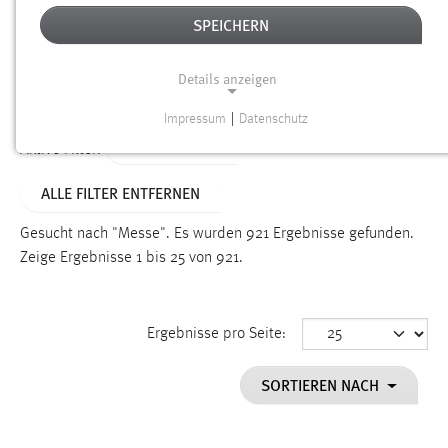
SPEICHERN
Alter
Details anzeigen
SUCHEN
Impressum
|
Datenschutz
NOTWENDIGE COOKIES
TYP: DATEIEN
Aktive Filter:
Notwendige Cookies ermöglichen grundlegende
ALLE FILTER ENTFERNEN
Funktionen und sind für die einwandfreie Funktion der
Website erforderlich.
Gesucht nach "Messe".
Es wurden 921 Ergebnisse gefunden.
Zeige Ergebnisse 1 bis 25 von 921.
Einverständnis
Name:
cookie_consent
Ergebnisse pro Seite:
Zweck:
SORTIEREN NACH
Dieser Cookie speichert die ausgewählten Einverständnis-
Optionen des Benutzers
Cookie Laufzeit: