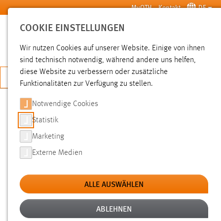
Zum Hauptinhalt springen
MyOTH
Kontakt
DE
COOKIE EINSTELLUNGEN
SUCHE
Wir nutzen Cookies auf unserer Website. Einige von ihnen
sind technisch notwendig, während andere uns helfen,
diese Website zu verbessern oder zusätzliche
JETZT BEWERBEN
Funktionalitäten zur Verfügung zu stellen.
Notwendige Cookies
SUCHE
Statistik
Marketing
FILTER
Externe Medien
Erstellungsdatum
ALLE AUSWÄHLEN
SUCHEN
ABLEHNEN