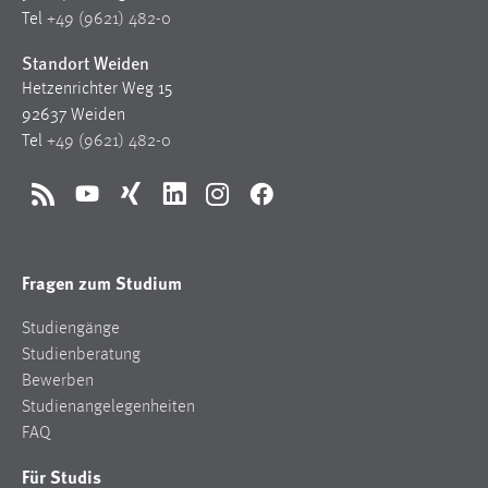
1 Jahr
Tel
+49 (9621) 482-0
Standort Weiden
Performance
Hetzenrichter Weg 15
92637 Weiden
Name:
Tel
+49 (9621) 482-0
staticfilecache
Zweck:
RSS
YouTube
Xing
LinkedIn
Instagram
Facebook
Für performante Seitenauslieferung wird in diesem Cookie
gespeichert, ob man eingeloggt ist.
Fragen zum Studium
Sprachpräferenz
Studiengänge
Name:
Studienberatung
site-language-preference
Bewerben
Zweck:
Studienangelegenheiten
Das Cookie speichert die gewählte Sprache der Website.
FAQ
Cookie Laufzeit:
Für Studis