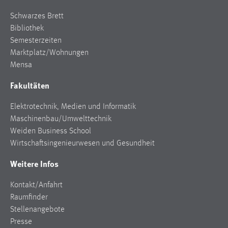
30 Tage
Schwarzes Brett
Bibliothek
Chat
Semesterzeiten
Marktplatz/Wohnungen
Name:
MibewSessionID, MIBEW_UserID, mibew_locale, mibew-
Mensa
chat-frame-style-5e9dbeb1811c0446
Fakultäten
Zweck:
Wird benötigt um die Chatfunktion nutzen zu können.
Elektrotechnik, Medien und Informatik
Maschinenbau/Umwelttechnik
Cookie Laufzeit:
Weiden Business School
MibewSessionID, mibew-chat-frame-style-
Wirtschaftsingenieurwesen und Gesundheit
5e9dbeb1811c0446 = Sitzungslaufzeit, mibew_locale = 3
Jahre, MIBEW_UserID = 1 Jahr
Weitere Infos
Login
Kontakt/Anfahrt
Raumfinder
Name:
Stellenangebote
fe_user, be_user, be_lastLoginProvider
Presse