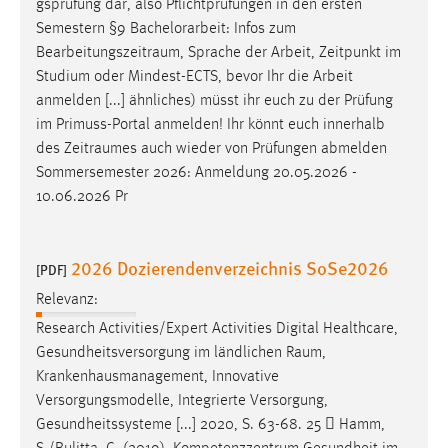
gsprüfung dar, also Pflichtprüfungen in den ersten
Semestern §9 Bachelorarbeit: Infos zum
Cookie Laufzeit:
Bearbeitungszeitraum
, Sprache der Arbeit, Zeitpunkt im
Max. 13 Monate
Studium oder Mindest-ECTS, bevor Ihr die Arbeit
anmelden [...] ähnliches) müsst ihr euch zu der Prüfung
im Primuss-Portal anmelden! Ihr könnt euch innerhalb
MARKETING
des
Zeitraumes
auch wieder von Prüfungen abmelden
Marketing Cookies werden von Drittanbietern
Sommersemester 2026: Anmeldung 20.05.2026 -
verwendet, um personalisierte Werbung anzuzeigen.
10.06.2026 Pr
Sie tun dies, indem sie Besucher über Websites
hinweg verfolgen.
2026 Dozierendenverzeichnis SoSe2026
[PDF]
Google Ads
Relevanz:
Name:
Research Activities/Expert Activities Digital Healthcare,
_gcl_au
Gesundheitsversorgung im ländlichen
Raum
,
Krankenhausmanagement, Innovative
Anbieter:
Versorgungsmodelle, Integrierte Versorgung,
Google Ireland Limited
Gesundheitssysteme [...] 2020, S. 63-68. 25  Hamm,
Zweck: