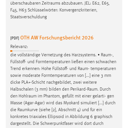
überschaubaren
Zeitraums
abzubauen. JEL: E62, E65,
F45, H63 Schlüsselwörter: Konvergenzkriterien,
Staatsverschuldung
OTH AW Forschungsbericht 2026
[PDF]
Relevanz:
die vollständige Vernetzung des Harzsystems. •
Raum
-,
Füllstoff- und Formtemperaturen ließen einen schwachen
Trend erkennen: Hohe Füllstoff- und
Raum
- temperaturen
sowie moderate Formtemperaturen von [...] eine 3 mm
dicke PLA+-Schicht nachgebildet, zwei weitere
Halbschalen (3 mm) bilden den
Perikard-Raum
. Durch
den
Hohlraum
im Phantom, gefüllt mit einer gelarti- gen
Masse (Agar-Agar) wird das Myokard simuliert [...] durch
die
Raumkurve
(siehe [2], Abschnitt 4) und für ein
konkretes triaxiales Ellipsoid in Abbildung 6 graphisch
dargestellt. Die Schwerpunktfaser wird dort durch