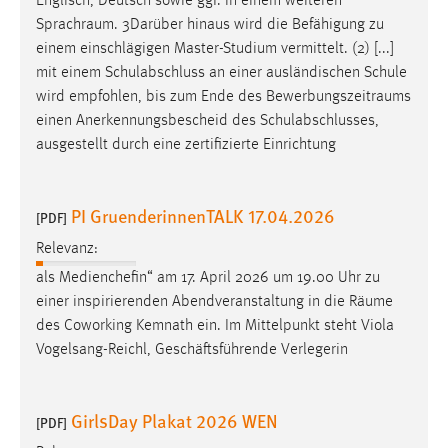
Englisch, Deutsch sowie ggf. in einem weiteren
Sprachraum
. 3Darüber hinaus wird die Befähigung zu
einem einschlägigen Master-Studium vermittelt. (2) [...]
mit einem Schulabschluss an einer ausländischen Schule
wird empfohlen, bis zum Ende des
Bewerbungszeitraums
einen Anerkennungsbescheid des Schulabschlusses,
ausgestellt durch eine zertifizierte Einrichtung
PI GruenderinnenTALK 17.04.2026
[PDF]
Relevanz:
als Medienchefin“ am 17. April 2026 um 19.00 Uhr zu
einer inspirierenden Abendveranstaltung in die
Räume
des Coworking Kemnath ein. Im Mittelpunkt steht Viola
Vogelsang-Reichl, Geschäftsführende Verlegerin
GirlsDay Plakat 2026 WEN
[PDF]