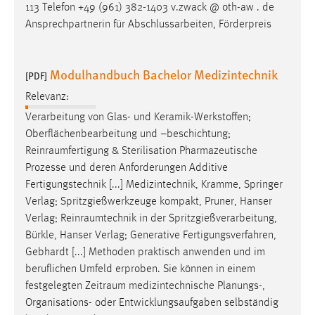
113 Telefon +49 (961) 382-1403 v.zwack @ oth-aw . de
Ansprechpartnerin für Abschlussarbeiten, Förderpreis
Modulhandbuch Bachelor Medizintechnik
[PDF]
Relevanz:
Verarbeitung von Glas- und Keramik-Werkstoffen;
Oberflächenbearbeitung und –beschichtung;
Reinraumfertigung
& Sterilisation Pharmazeutische
Prozesse und deren Anforderungen Additive
Fertigungstechnik [...] Medizintechnik, Kramme, Springer
Verlag; Spritzgießwerkzeuge kompakt, Pruner, Hanser
Verlag;
Reinraumtechnik
in der Spritzgießverarbeitung,
Bürkle, Hanser Verlag; Generative Fertigungsverfahren,
Gebhardt [...] Methoden praktisch anwenden und im
beruflichen Umfeld erproben. Sie können in einem
festgelegten
Zeitraum
medizintechnische Planungs-,
Organisations- oder Entwicklungsaufgaben selbständig