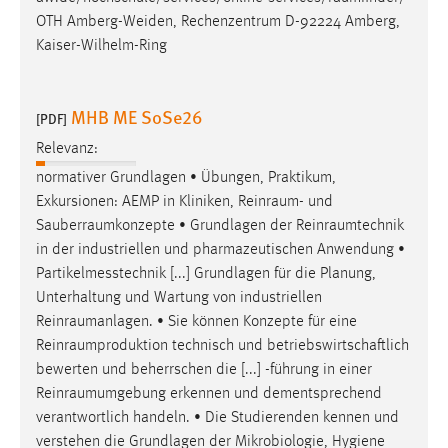
EXTERNE MEDIEN
OTH Amberg-Weiden, Rechenzentrum D-92224 Amberg,
Um Inhalte von Videoplattformen und Social Media
Kaiser-Wilhelm-Ring
Plattformen anzeigen zu können, werden von diesen
externen Medien Cookies gesetzt.
MHB ME SoSe26
[PDF]
YouTube
Relevanz:
normativer Grundlagen • Übungen, Praktikum,
Vimeo
Exkursionen: AEMP in Kliniken,
Reinraum
- und
Sauberraumkonzepte
• Grundlagen der
Reinraumtechnik
in der industriellen und pharmazeutischen Anwendung •
Partikelmesstechnik [...] Grundlagen für die Planung,
Unterhaltung und Wartung von industriellen
Reinraumanlagen
. • Sie können Konzepte für eine
Reinraumproduktion
technisch und betriebswirtschaftlich
bewerten und beherrschen die [...] -führung in einer
Reinraumumgebung
erkennen und dementsprechend
verantwortlich handeln. • Die Studierenden kennen und
verstehen die Grundlagen der Mikrobiologie, Hygiene