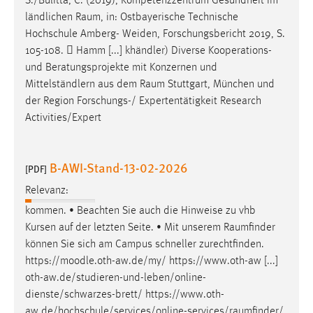
S./Bulitta, C. (2019), Kompetenzzentrum Gesundheit im
Conversion-Tracking
ländlichen
Raum
, in: Ostbayerische Technische
Hochschule Amberg- Weiden, Forschungsbericht 2019, S.
Cookie Laufzeit:
105-108.  Hamm [...] khändler) Diverse Kooperations-
3 Monate
und Beratungsprojekte mit Konzernen und
Mittelständlern aus dem
Raum
Stuttgart, München und
Facebook Pixel
der Region Forschungs-/ Expertentätigkeit Research
Activities/Expert
Name:
_fbp
B-AWI-Stand-13-02-2026
Anbieter:
[PDF]
Facebook
Relevanz:
Zweck:
kommen. • Beachten Sie auch die Hinweise zu vhb
Conversion-Tracking
Kursen auf der letzten Seite. • Mit unserem
Raumfinder
können Sie sich am Campus schneller zurechtfinden.
Cookie Laufzeit:
https://moodle.oth-aw.de/my/ https://www.oth-aw [...]
3 Monate
oth-aw.de/studieren-und-leben/online-
dienste/schwarzes-brett/
https://www.oth-
aw.de/hochschule/services/online-services/raumfinder
/