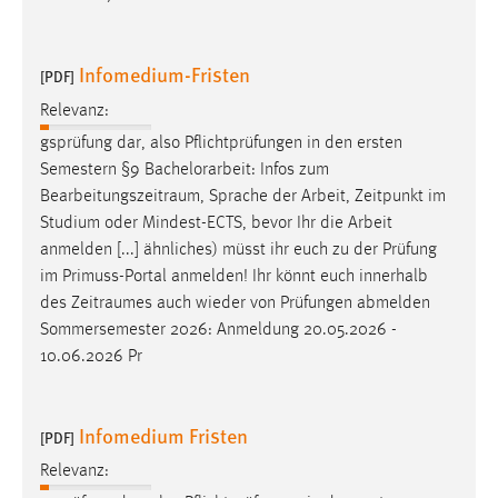
Zweck:
Dieser Cookie ist notwendig um sich an der Website
einloggen zu können.
Infomedium-Fristen
[PDF]
Cookie Laufzeit:
Relevanz:
24 Stunden
gsprüfung dar, also Pflichtprüfungen in den ersten
Semestern §9 Bachelorarbeit: Infos zum
Bearbeitungszeitraum
, Sprache der Arbeit, Zeitpunkt im
STATISTIK
Studium oder Mindest-ECTS, bevor Ihr die Arbeit
anmelden [...] ähnliches) müsst ihr euch zu der Prüfung
Statistik Cookies erfassen Informationen anonym.
im Primuss-Portal anmelden! Ihr könnt euch innerhalb
Diese Informationen helfen uns zu verstehen, wie
des
Zeitraumes
auch wieder von Prüfungen abmelden
unsere Besucher unsere Website nutzen.
Sommersemester 2026: Anmeldung 20.05.2026 -
10.06.2026 Pr
Matomo
Name:
Infomedium Fristen
_pk_ref, _pk_cvar, _pk_id, _pk_ses
[PDF]
Zweck:
Relevanz:
Zugriffsstatistik