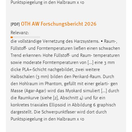
Punktspiegelung in den
Halbraum
χ <0
OTH AW Forschungsbericht 2026
[PDF]
Relevanz:
die vollständige Vernetzung des Harzsystems. •
Raum
-,
Füllstoff- und Formtemperaturen ließen einen schwachen
Trend erkennen: Hohe Füllstoff- und
Raum
- temperaturen
sowie moderate Formtemperaturen von [...] eine 3 mm
dicke PLA+-Schicht nachgebildet, zwei weitere
Halbschalen (3 mm) bilden den
Perikard-Raum
. Durch
den
Hohlraum
im Phantom, gefüllt mit einer gelarti- gen
Masse (Agar-Agar) wird das Myokard simuliert [...] durch
die
Raumkurve
(siehe [2], Abschnitt 4) und für ein
konkretes triaxiales Ellipsoid in Abbildung 6 graphisch
dargestellt. Die Schwerpunktfaser wird dort durch
Punktspiegelung in den
Halbraum
χ <0