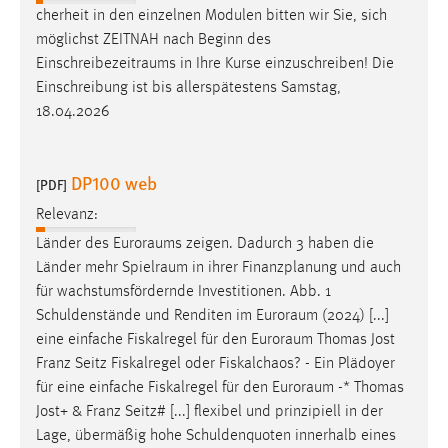
cherheit in den einzelnen Modulen bitten wir Sie, sich
möglichst ZEITNAH nach Beginn des
Einschreibezeitraums
in Ihre Kurse einzuschreiben! Die
Einschreibung ist bis allerspätestens Samstag,
18.04.2026
DP100 web
[PDF]
Relevanz:
Länder des
Euroraums
zeigen. Dadurch 3 haben die
Länder mehr
Spielraum
in ihrer Finanzplanung und auch
für wachstumsfördernde Investitionen. Abb. 1
Schuldenstände und Renditen im
Euroraum
(2024) [...]
eine einfache Fiskalregel für den
Euroraum
Thomas Jost
Franz Seitz Fiskalregel oder Fiskalchaos? - Ein Plädoyer
für eine einfache Fiskalregel für den
Euroraum
-* Thomas
Jost+ & Franz Seitz# [...] flexibel und prinzipiell in der
Lage, übermäßig hohe Schuldenquoten innerhalb eines