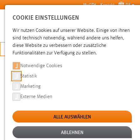
Zum Hauptinhalt springen
MyOTH
Kontakt
DE
COOKIE EINSTELLUNGEN
SUCHE
Wir nutzen Cookies auf unserer Website. Einige von ihnen
sind technisch notwendig, während andere uns helfen,
diese Website zu verbessern oder zusätzliche
JETZT BEWERBEN
Funktionalitäten zur Verfügung zu stellen.
Notwendige Cookies
SUCHE
Statistik
Marketing
FILTER
Externe Medien
Typ
ALLE AUSWÄHLEN
Erstellungsdatum
ABLEHNEN