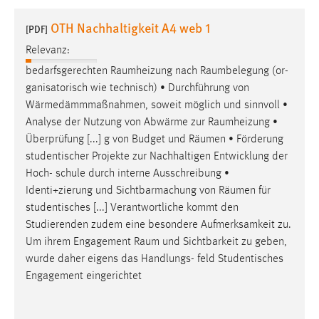
1 Jahr
OTH Nachhaltigkeit A4 web 1
[PDF]
Relevanz:
Performance
bedarfsgerechten
Raumheizung
nach
Raumbelegung
(or-
Name:
ganisatorisch wie technisch) • Durchführung von
staticfilecache
Wärmedämmmaßnahmen, soweit möglich und sinnvoll •
Analyse der Nutzung von Abwärme zur
Raumheizung
•
Zweck:
Überprüfung [...] g von Budget und
Räumen
• Förderung
Für performante Seitenauslieferung wird in diesem Cookie
gespeichert, ob man eingeloggt ist.
studentischer Projekte zur Nachhaltigen Entwicklung der
Hoch- schule durch interne Ausschreibung •
Identi+zierung und Sichtbarmachung von
Räumen
für
Sprachpräferenz
studentisches [...] Verantwortliche kommt den
Name:
Studierenden zudem eine besondere Aufmerksamkeit zu.
site-language-preference
Um ihrem Engagement
Raum
und Sichtbarkeit zu geben,
wurde daher eigens das Handlungs- feld Studentisches
Zweck:
Engagement eingerichtet
Das Cookie speichert die gewählte Sprache der Website.
Cookie Laufzeit: