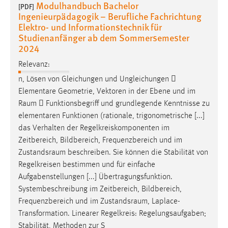
Modulhandbuch Bachelor
30 Tage
[PDF]
Ingenieurpädagogik – Berufliche Fachrichtung
Elektro- und Informationstechnik für
Chat
Studienanfänger ab dem Sommersemester
2024
Name:
MibewSessionID, MIBEW_UserID, mibew_locale, mibew-
Relevanz:
chat-frame-style-5e9dbeb1811c0446
n, Lösen von Gleichungen und Ungleichungen 
Elementare Geometrie, Vektoren in der Ebene und im
Zweck:
Raum
 Funktionsbegriff und grundlegende Kenntnisse zu
Wird benötigt um die Chatfunktion nutzen zu können.
elementaren Funktionen (rationale, trigonometrische [...]
Cookie Laufzeit:
das Verhalten der Regelkreiskomponenten im
MibewSessionID, mibew-chat-frame-style-
Zeitbereich, Bildbereich, Frequenzbereich und im
5e9dbeb1811c0446 = Sitzungslaufzeit, mibew_locale = 3
Zustandsraum
beschreiben. Sie können die Stabilität von
Jahre, MIBEW_UserID = 1 Jahr
Regelkreisen bestimmen und für einfache
Aufgabenstellungen [...] Übertragungsfunktion.
Login
Systembeschreibung im Zeitbereich, Bildbereich,
Frequenzbereich und im
Zustandsraum
, Laplace-
Name:
Transformation. Linearer Regelkreis: Regelungsaufgaben;
fe_user, be_user, be_lastLoginProvider
Stabilität, Methoden zur S