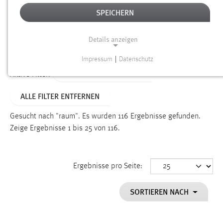
SPEICHERN
Alter
Details anzeigen
SUCHEN
Impressum
|
Datenschutz
NOTWENDIGE COOKIES
ALTER: 1 BIS 6 MONATE
Aktive Filter:
Notwendige Cookies ermöglichen grundlegende
ALLE FILTER ENTFERNEN
Funktionen und sind für die einwandfreie Funktion der
Website erforderlich.
Gesucht nach "raum".
Es wurden 116 Ergebnisse gefunden.
Zeige Ergebnisse 1 bis 25 von 116.
Einverständnis
Name:
cookie_consent
Ergebnisse pro Seite:
Zweck:
SORTIEREN NACH
Dieser Cookie speichert die ausgewählten Einverständnis-
Optionen des Benutzers
Cookie Laufzeit: