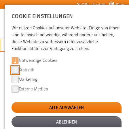
Zum Hauptinhalt springen
MyOTH
Kontakt
DE
COOKIE EINSTELLUNGEN
SUCHE
Wir nutzen Cookies auf unserer Website. Einige von ihnen
sind technisch notwendig, während andere uns helfen,
diese Website zu verbessern oder zusätzliche
JETZT BEWERBEN
Funktionalitäten zur Verfügung zu stellen.
Notwendige Cookies
SUCHE
Statistik
Marketing
FILTER
Externe Medien
Typ
ALLE AUSWÄHLEN
Erstellungsdatum
ABLEHNEN