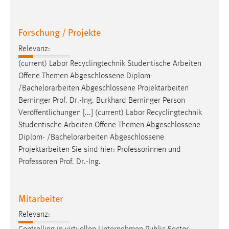
EXTERNE MEDIEN
Um Inhalte von Videoplattformen und Social Media
Forschung / Projekte
Plattformen anzeigen zu können, werden von diesen
externen Medien Cookies gesetzt.
Relevanz:
(current) Labor Recyclingtechnik Studentische Arbeiten
YouTube
Offene Themen Abgeschlossene Diplom-
/
Bachelorarbeiten
Abgeschlossene Projektarbeiten
Vimeo
Berninger Prof. Dr.-Ing. Burkhard Berninger Person
Veröffentlichungen [...] (current) Labor Recyclingtechnik
Studentische Arbeiten Offene Themen Abgeschlossene
Diplom- /
Bachelorarbeiten
Abgeschlossene
Projektarbeiten Sie sind hier: Professorinnen und
Professoren Prof. Dr.-Ing.
Mitarbeiter
Relevanz: