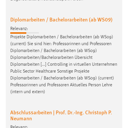
30 Tage
Chat
Diplomarbeiten / Bachelorarbeiten (ab WS09)
Relevanz:
Name:
MibewSessionID, MIBEW_UserID, mibew_locale, mibew-
Projekte Diplomarbeiten /
Bachelorarbeiten
(ab WS09)
chat-frame-style-5e9dbeb1811c0446
(current) Sie sind hier: Professorinnen und Professoren
Diplomarbeiten /
Bachelorarbeiten
(ab WS09)
Zweck:
Diplomarbeiten/
Bachelorarbeiten
Übersicht
Wird benötigt um die Chatfunktion nutzen zu können.
Diplomarbeiten [...] Controlling in virtuellen Unternehmen
Cookie Laufzeit:
Public Sector Healthcare Sonstige Projekte
MibewSessionID, mibew-chat-frame-style-
Diplomarbeiten /
Bachelorarbeiten
(ab WS09) (current)
5e9dbeb1811c0446 = Sitzungslaufzeit, mibew_locale = 3
Professorinnen und Professoren Aktuelles Person Lehre
Jahre, MIBEW_UserID = 1 Jahr
(intern und extern)
Login
Abschlussarbeiten | Prof. Dr.-Ing. Christoph P.
Name:
Neumann
fe_user, be_user, be_lastLoginProvider
Relevanz: