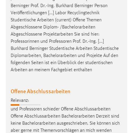
Berninger Prof. Dr.-Ing. Burkhard Berninger Person
Conversion-Tracking
Veröffentlichungen [...] Labor Recyclingtechnik
Cookie Laufzeit:
Studentische Arbeiten (current) Offene Themen
3 Monate
Abgeschlossene Diplom- /
Bachelorarbeiten
Abgeschlossene Projektarbeiten Sie sind hier:
Facebook Pixel
Professorinnen und Professoren Prof. Dr.-Ing. [...]
Burkhard Berninger Studentische Arbeiten Studentische
Name:
Diplomarbeiten,
Bachelorarbeiten
und Projekte Auf den
_fbp
folgenden Seiten ist ein Überblick der studentischen
Arbeiten an meinem Fachgebiet enthalten
Anbieter:
Facebook
Zweck:
Offene Abschlussarbeiten
Conversion-Tracking
Relevanz:
Cookie Laufzeit:
und Professoren schieder Offene Abschlussarbeiten
3 Monate
Offene Abschlussarbeiten
Bachelorarbeiten
Derzeit sind
keine
Bachelorarbeiten
ausgeschrieben. Sie können sich
aber gerne mit Themenvorschlägen an mich wenden