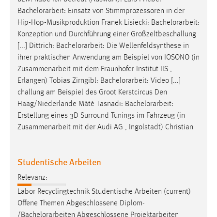
Bachelorarbeit
: Einsatz von Stimmprozessoren in der
Cookie Laufzeit:
Hip-Hop-Musikproduktion Franek Lisiecki:
Bachelorarbeit
:
Max. 13 Monate
Konzeption und Durchführung einer Großzeltbeschallung
[...] Dittrich:
Bachelorarbeit
: Die Wellenfeldsynthese in
ihrer praktischen Anwendung am Beispiel von IOSONO (in
MARKETING
Zusammenarbeit mit dem Fraunhofer Institut IIS ,
Erlangen) Tobias Zirngibl:
Bachelorarbeit
: Video [...]
Marketing Cookies werden von Drittanbietern
challung am Beispiel des Groot Kerstcircus Den
verwendet, um personalisierte Werbung anzuzeigen.
Haag/Niederlande Máté Tasnadi:
Bachelorarbeit
:
Sie tun dies, indem sie Besucher über Websites
Erstellung eines 3D Surround Tunings im Fahrzeug (in
hinweg verfolgen.
Zusammenarbeit mit der Audi AG , Ingolstadt) Christian
Google Ads
Name:
Studentische Arbeiten
_gcl_au
Relevanz:
Anbieter:
Labor Recyclingtechnik Studentische Arbeiten (current)
Google Ireland Limited
Offene Themen Abgeschlossene Diplom-
/
Bachelorarbeiten
Abgeschlossene Projektarbeiten
Zweck: