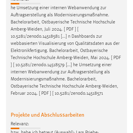
Zweck:
he Umsetzung einer internen Webanwendung zur
Dieser Cookie ist notwendig um sich an der Website
Auftragserstellung als Modernisierungsmaßnahme.
einloggen zu können.
Bachelorarbeit
, Ostbayerische Technische Hochschule
Cookie Laufzeit:
Amberg-Weiden, Juli 2024. [ PDF ] [
24 Stunden
10.5281/zenodo.14518581 [...] n Dashboards zur
webbasierten Visualisierung von Qualitätsdaten aus der
Elektronikfertigung.
Bachelorarbeit
, Ostbayerische
Technische Hochschule Amberg-Weiden, Mai 2024. [ PDF
STATISTIK
] [ 10.5281/zenodo.14518579 [...] he Umsetzung einer
Statistik Cookies erfassen Informationen anonym.
internen Webanwendung zur Auftragserstellung als
Diese Informationen helfen uns zu verstehen, wie
Modernisierungsmaßnahme.
Bachelorarbeit
,
unsere Besucher unsere Website nutzen.
Ostbayerische Technische Hochschule Amberg-Weiden,
Februar 2024. [ PDF ] [ 10.5281/zenodo.14518571
Matomo
Name:
Projekte und Abschlussarbeiten
_pk_ref, _pk_cvar, _pk_id, _pk_ses
Relevanz:
Zweck:
Zugriffsstatistik
bzw. habe ich betreut (Auswahl): Lars Priebe: