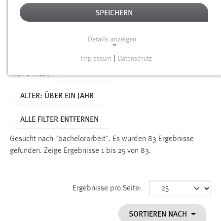
SPEICHERN
Alter
Details anzeigen
SUCHEN
Impressum
|
Datenschutz
NOTWENDIGE COOKIES
TYP: SEITEN
Aktive Filter:
Notwendige Cookies ermöglichen grundlegende
ALTER: ÜBER EIN JAHR
Funktionen und sind für die einwandfreie Funktion der
Website erforderlich.
ALLE FILTER ENTFERNEN
Einverständnis
Gesucht nach "bachelorarbeit".
Es wurden 83 Ergebnisse
Name:
gefunden.
Zeige Ergebnisse 1 bis 25 von 83.
cookie_consent
Zweck:
Ergebnisse pro Seite:
Dieser Cookie speichert die ausgewählten Einverständnis-
Optionen des Benutzers
SORTIEREN NACH
Cookie Laufzeit: