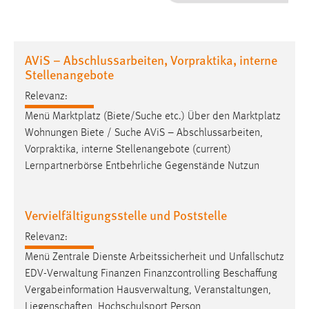
1 Jahr
Performance
AViS – Abschlussarbeiten, Vorpraktika, interne
Stellenangebote
Name:
staticfilecache
Relevanz:
Menü Marktplatz (Biete/Suche etc.) Über den Marktplatz
Zweck:
Wohnungen Biete / Suche AViS – Abschlussarbeiten,
Für performante Seitenauslieferung wird in diesem Cookie
Vorpraktika, interne Stellenangebote (current)
gespeichert, ob man eingeloggt ist.
Lernpartnerbörse Entbehrliche Gegenstände Nutzun
Sprachpräferenz
Vervielfältigungsstelle und Poststelle
Name:
site-language-preference
Relevanz:
Zweck:
Menü Zentrale Dienste Arbeitssicherheit und Unfallschutz
Das Cookie speichert die gewählte Sprache der Website.
EDV-Verwaltung Finanzen Finanzcontrolling Beschaffung
Vergabeinformation Hausverwaltung, Veranstaltungen,
Cookie Laufzeit:
Liegenschaften, Hochschulsport Person