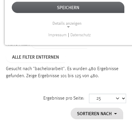
SPEICHERN
Alter
Details anzeigen
SUCHEN
Impressum
|
Datenschutz
NOTWENDIGE COOKIES
ALTER: ÜBER EIN JAHR
Aktive Filter:
Notwendige Cookies ermöglichen grundlegende
ALLE FILTER ENTFERNEN
Funktionen und sind für die einwandfreie Funktion der
Website erforderlich.
Gesucht nach "bachelorarbeit".
Es wurden 480 Ergebnisse
gefunden.
Zeige Ergebnisse 101 bis 125 von 480.
Einverständnis
Name:
cookie_consent
Ergebnisse pro Seite:
Zweck:
SORTIEREN NACH
Dieser Cookie speichert die ausgewählten Einverständnis-
Optionen des Benutzers
Cookie Laufzeit: