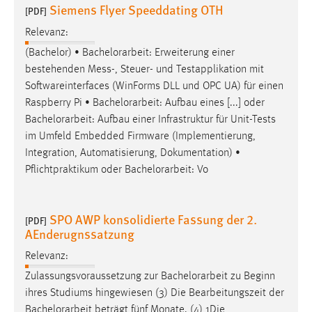
Siemens Flyer Speeddating OTH
[PDF]
Relevanz:
(Bachelor) •
Bachelorarbeit
: Erweiterung einer
bestehenden Mess-, Steuer- und Testapplikation mit
Softwareinterfaces (WinForms DLL und OPC UA) für einen
Raspberry Pi •
Bachelorarbeit
: Aufbau eines [...] oder
Bachelorarbeit
: Aufbau einer Infrastruktur für Unit-Tests
im Umfeld Embedded Firmware (Implementierung,
Integration, Automatisierung, Dokumentation) •
Pflichtpraktikum oder
Bachelorarbeit
: Vo
SPO AWP konsolidierte Fassung der 2.
[PDF]
AEnderugnssatzung
Relevanz:
Zulassungsvoraussetzung zur
Bachelorarbeit
zu Beginn
ihres Studiums hingewiesen (3) Die Bearbeitungszeit der
Bachelorarbeit
beträgt fünf Monate. (4) 1Die