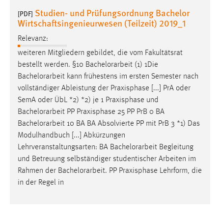
Studien- und Prüfungsordnung Bachelor
[PDF]
Wirtschaftsingenieurwesen (Teilzeit) 2019_1
Relevanz:
weiteren Mitgliedern gebildet, die vom Fakultätsrat
bestellt werden. §10
Bachelorarbeit
(1) 1Die
Bachelorarbeit
kann frühestens im ersten Semester nach
vollständiger Ableistung der Praxisphase [...] PrA oder
SemA oder ÜbL *2) *2) je 1 Praxisphase und
Bachelorarbeit
PP Praxisphase 25 PP PrB 0 BA
Bachelorarbeit
10 BA BA Absolvierte PP mit PrB 3 *1) Das
Modulhandbuch [...] Abkürzungen
Lehrveranstaltungsarten: BA
Bachelorarbeit
Begleitung
und Betreuung selbständiger studentischer Arbeiten im
Rahmen der
Bachelorarbeit
. PP Praxisphase Lehrform, die
in der Regel in