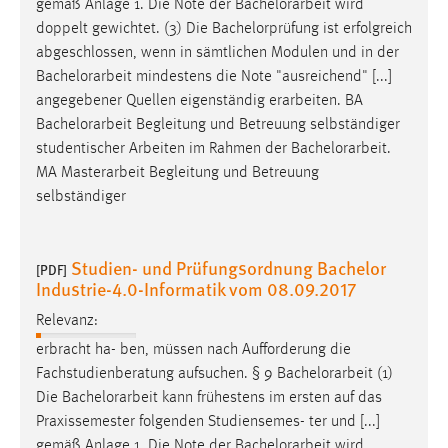
gemäß Anlage 1. Die Note der
Bachelorarbeit
wird
doppelt gewichtet. (3) Die Bachelorprüfung ist erfolgreich
abgeschlossen, wenn in sämtlichen Modulen und in der
Bachelorarbeit
mindestens die Note "ausreichend" [...]
angegebener Quellen eigenständig erarbeiten. BA
Bachelorarbeit
Begleitung und Betreuung selbständiger
studentischer Arbeiten im Rahmen der
Bachelorarbeit
.
MA Masterarbeit Begleitung und Betreuung
selbständiger
Studien- und Prüfungsordnung Bachelor
[PDF]
Industrie-4.0-Informatik vom 08.09.2017
Relevanz:
erbracht ha- ben, müssen nach Aufforderung die
Fachstudienberatung aufsuchen. § 9
Bachelorarbeit
(1)
Die
Bachelorarbeit
kann frühestens im ersten auf das
Praxissemester folgenden Studiensemes- ter und [...]
gemäß Anlage 1. Die Note der
Bachelorarbeit
wird