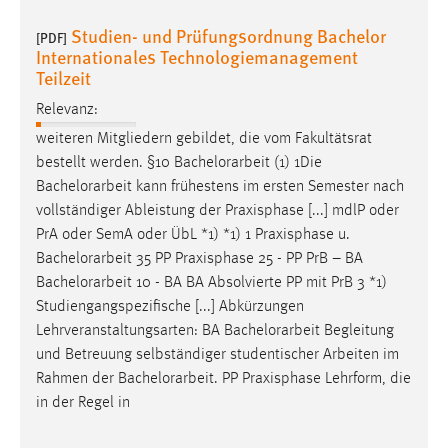
Studien- und Prüfungsordnung Bachelor
[PDF]
Internationales Technologiemanagement
Teilzeit
Relevanz:
weiteren Mitgliedern gebildet, die vom Fakultätsrat
bestellt werden. §10
Bachelorarbeit
(1) 1Die
Bachelorarbeit
kann frühestens im ersten Semester nach
vollständiger Ableistung der Praxisphase [...] mdlP oder
PrA oder SemA oder ÜbL *1) *1) 1 Praxisphase u.
Bachelorarbeit
35 PP Praxisphase 25 - PP PrB – BA
Bachelorarbeit
10 - BA BA Absolvierte PP mit PrB 3 *1)
Studiengangspezifische [...] Abkürzungen
Lehrveranstaltungsarten: BA
Bachelorarbeit
Begleitung
und Betreuung selbständiger studentischer Arbeiten im
Rahmen der
Bachelorarbeit
. PP Praxisphase Lehrform, die
in der Regel in