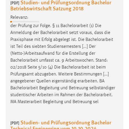
Studien- und Prüfungsordnung Bachelor
30 Tage
[PDF]
Betriebswirtschaft Satzung 2018
Relevanz:
Chat
der Prüfung zur Folge. § 11
Bachelorarbeit
(1) Die
Name:
Anmeldung der
Bachelorarbeit
setzt voraus, dass die
MibewSessionID, MIBEW_UserID, mibew_locale, mibew-
Praxisphase mit Erfolg abgelegt ist. Die
Bachelorarbeit
chat-frame-style-5e9dbeb1811c0446
ist Teil des siebten Studiensemesters [...] Der
Zweck:
(Netto-)Arbeitsaufwand für die Erstellung der
Wird benötigt um die Chatfunktion nutzen zu können.
Bachelorarbeit
umfasst ca. 9 Arbeitswochen. Stand:
02/2018 Seite 5/10 (4) Die
Bachelorarbeit
ist beim
Cookie Laufzeit:
Prüfungsamt abzugeben. Weitere Bestimmungen [...]
MibewSessionID, mibew-chat-frame-style-
angegebener Quellen eigenständig erarbeiten. BA
5e9dbeb1811c0446 = Sitzungslaufzeit, mibew_locale = 3
Bachelorarbeit
Begleitung und Betreuung selbständiger
Jahre, MIBEW_UserID = 1 Jahr
studentischer Arbeiten im Rahmen der
Bachelorarbeit
.
MA Masterarbeit Begleitung und Betreuung sel
Login
Name:
Studien- und Prüfungsordnung Bachelor
[PDF]
fe_user, be_user, be_lastLoginProvider
Technical Engineering vom 10.10.2024