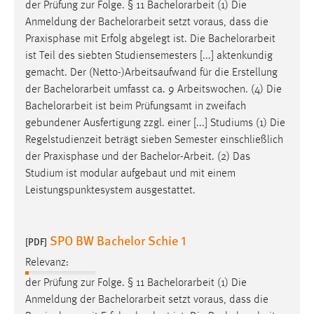
der Prüfung zur Folge. § 11
Bachelorarbeit
(1) Die
Anmeldung der
Bachelorarbeit
setzt voraus, dass die
Cookie Laufzeit:
Praxisphase mit Erfolg abgelegt ist. Die
Bachelorarbeit
Max. 13 Monate
ist Teil des siebten Studiensemesters [...] aktenkundig
gemacht. Der (Netto-)Arbeitsaufwand für die Erstellung
der
Bachelorarbeit
umfasst ca. 9 Arbeitswochen. (4) Die
MARKETING
Bachelorarbeit
ist beim Prüfungsamt in zweifach
Marketing Cookies werden von Drittanbietern
gebundener Ausfertigung zzgl. einer [...] Studiums (1) Die
verwendet, um personalisierte Werbung anzuzeigen.
Regelstudienzeit beträgt sieben Semester einschließlich
Sie tun dies, indem sie Besucher über Websites
der Praxisphase und der
Bachelor-Arbeit
. (2) Das
hinweg verfolgen.
Studium ist modular aufgebaut und mit einem
Leistungspunktesystem ausgestattet.
Google Ads
Name:
SPO BW Bachelor Schie 1
[PDF]
_gcl_au
Relevanz:
Anbieter:
der Prüfung zur Folge. § 11
Bachelorarbeit
(1) Die
Google Ireland Limited
Anmeldung der
Bachelorarbeit
setzt voraus, dass die
Zweck: