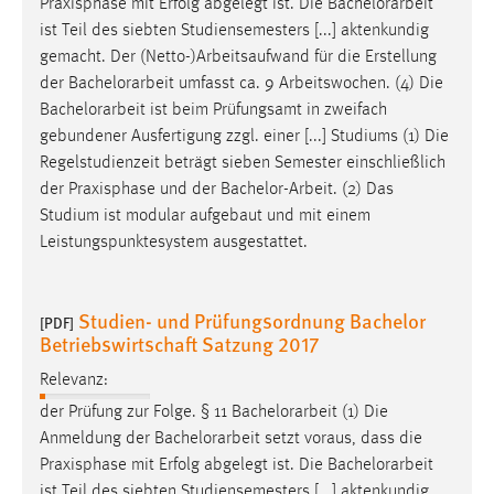
Praxisphase mit Erfolg abgelegt ist. Die
Bachelorarbeit
Conversion-Tracking
ist Teil des siebten Studiensemesters [...] aktenkundig
gemacht. Der (Netto-)Arbeitsaufwand für die Erstellung
Cookie Laufzeit:
der
Bachelorarbeit
umfasst ca. 9 Arbeitswochen. (4) Die
3 Monate
Bachelorarbeit
ist beim Prüfungsamt in zweifach
gebundener Ausfertigung zzgl. einer [...] Studiums (1) Die
Facebook Pixel
Regelstudienzeit beträgt sieben Semester einschließlich
der Praxisphase und der
Bachelor-Arbeit
. (2) Das
Name:
Studium ist modular aufgebaut und mit einem
_fbp
Leistungspunktesystem ausgestattet.
Anbieter:
Facebook
Studien- und Prüfungsordnung Bachelor
[PDF]
Zweck:
Betriebswirtschaft Satzung 2017
Conversion-Tracking
Relevanz:
Cookie Laufzeit:
der Prüfung zur Folge. § 11
Bachelorarbeit
(1) Die
3 Monate
Anmeldung der
Bachelorarbeit
setzt voraus, dass die
Praxisphase mit Erfolg abgelegt ist. Die
Bachelorarbeit
ist Teil des siebten Studiensemesters [...] aktenkundig