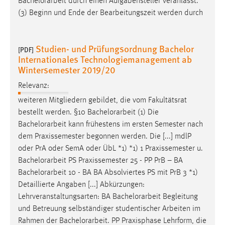
Bachelorarbeit
durch einen Aufgabensteller veranlasst.
(3) Beginn und Ende der Bearbeitungszeit werden durch
Studien- und Prüfungsordnung Bachelor
[PDF]
Internationales Technologiemanagement ab
Wintersemester 2019/20
Relevanz:
weiteren Mitgliedern gebildet, die vom Fakultätsrat
bestellt werden. §10
Bachelorarbeit
(1) Die
Bachelorarbeit
kann frühestens im ersten Semester nach
dem Praxissemester begonnen werden. Die [...] mdlP
oder PrA oder SemA oder ÜbL *1) *1) 1 Praxissemester u.
Bachelorarbeit
PS Praxissemester 25 - PP PrB – BA
Bachelorarbeit
10 - BA BA Absolviertes PS mit PrB 3 *1)
Detaillierte Angaben [...] Abkürzungen:
Lehrveranstaltungsarten: BA
Bachelorarbeit
Begleitung
und Betreuung selbständiger studentischer Arbeiten im
Rahmen der
Bachelorarbeit
. PP Praxisphase Lehrform, die