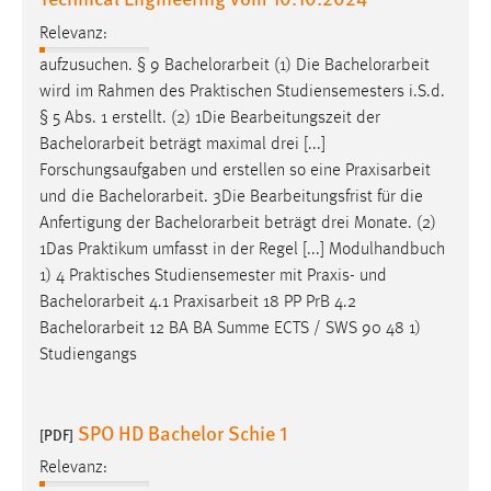
Zweck:
Relevanz:
Dieser Cookie ist notwendig um sich an der Website
aufzusuchen. § 9
Bachelorarbeit
(1) Die
Bachelorarbeit
einloggen zu können.
wird im Rahmen des Praktischen Studiensemesters i.S.d.
Cookie Laufzeit:
§ 5 Abs. 1 erstellt. (2) 1Die Bearbeitungszeit der
24 Stunden
Bachelorarbeit
beträgt maximal drei [...]
Forschungsaufgaben und erstellen so eine Praxisarbeit
und die
Bachelorarbeit
. 3Die Bearbeitungsfrist für die
STATISTIK
Anfertigung der
Bachelorarbeit
beträgt drei Monate. (2)
1Das Praktikum umfasst in der Regel [...] Modulhandbuch
Statistik Cookies erfassen Informationen anonym.
1) 4 Praktisches Studiensemester mit Praxis- und
Diese Informationen helfen uns zu verstehen, wie
Bachelorarbeit
4.1 Praxisarbeit 18 PP PrB 4.2
unsere Besucher unsere Website nutzen.
Bachelorarbeit
12 BA BA Summe ECTS / SWS 90 48 1)
Matomo
Studiengangs
Name:
_pk_ref, _pk_cvar, _pk_id, _pk_ses
SPO HD Bachelor Schie 1
[PDF]
Zweck:
Relevanz:
Zugriffsstatistik