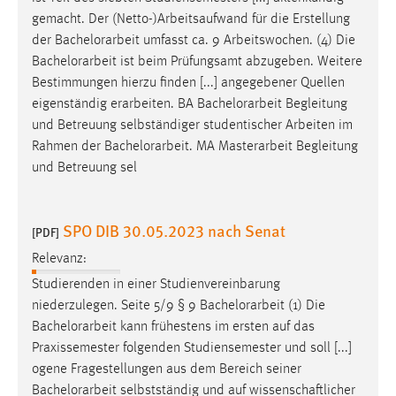
EXTERNE MEDIEN
gemacht. Der (Netto-)Arbeitsaufwand für die Erstellung
Um Inhalte von Videoplattformen und Social Media
der
Bachelorarbeit
umfasst ca. 9 Arbeitswochen. (4) Die
Plattformen anzeigen zu können, werden von diesen
Bachelorarbeit
ist beim Prüfungsamt abzugeben. Weitere
externen Medien Cookies gesetzt.
Bestimmungen hierzu finden [...] angegebener Quellen
eigenständig erarbeiten. BA
Bachelorarbeit
Begleitung
YouTube
und Betreuung selbständiger studentischer Arbeiten im
Rahmen der
Bachelorarbeit
. MA Masterarbeit Begleitung
und Betreuung sel
Vimeo
SPO DIB 30.05.2023 nach Senat
[PDF]
Relevanz:
Studierenden in einer Studienvereinbarung
niederzulegen. Seite 5/9 § 9
Bachelorarbeit
(1) Die
Bachelorarbeit
kann frühestens im ersten auf das
Praxissemester folgenden Studiensemester und soll [...]
ogene Fragestellungen aus dem Bereich seiner
Bachelorarbeit
selbstständig und auf wissenschaftlicher