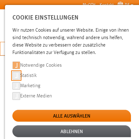
Zum Hauptinhalt springen
MyOTH
Kontakt
DE
COOKIE EINSTELLUNGEN
SUCHE
Wir nutzen Cookies auf unserer Website. Einige von ihnen
sind technisch notwendig, während andere uns helfen,
diese Website zu verbessern oder zusätzliche
JETZT BEWERBEN
Funktionalitäten zur Verfügung zu stellen.
Notwendige Cookies
SUCHE
Statistik
Marketing
FILTER
Externe Medien
Typ
ALLE AUSWÄHLEN
Erstellungsdatum
ABLEHNEN