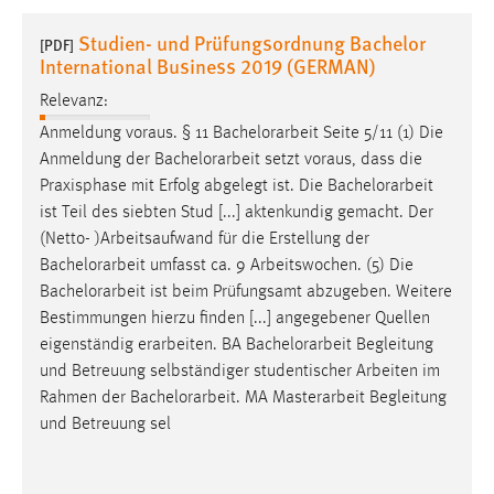
1 Jahr
Studien- und Prüfungsordnung Bachelor
[PDF]
International Business 2019 (GERMAN)
Performance
Relevanz:
Name:
Anmeldung voraus. § 11
Bachelorarbeit
Seite 5/11 (1) Die
staticfilecache
Anmeldung der
Bachelorarbeit
setzt voraus, dass die
Praxisphase mit Erfolg abgelegt ist. Die
Bachelorarbeit
Zweck:
ist Teil des siebten Stud [...] aktenkundig gemacht. Der
Für performante Seitenauslieferung wird in diesem Cookie
(Netto- )Arbeitsaufwand für die Erstellung der
gespeichert, ob man eingeloggt ist.
Bachelorarbeit
umfasst ca. 9 Arbeitswochen. (5) Die
Bachelorarbeit
ist beim Prüfungsamt abzugeben. Weitere
Sprachpräferenz
Bestimmungen hierzu finden [...] angegebener Quellen
eigenständig erarbeiten. BA
Bachelorarbeit
Begleitung
Name:
und Betreuung selbständiger studentischer Arbeiten im
site-language-preference
Rahmen der
Bachelorarbeit
. MA Masterarbeit Begleitung
Zweck:
und Betreuung sel
Das Cookie speichert die gewählte Sprache der Website.
Cookie Laufzeit: