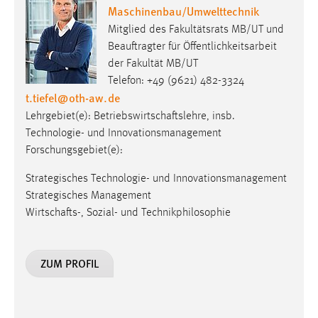
Maschinenbau/Umwelttechnik
Conversion-Tracking
Mitglied des Fakultätsrats MB/UT und
Cookie Laufzeit:
Beauftragter für Öffentlichkeitsarbeit
3 Monate
der Fakultät MB/UT
Telefon: +49 (9621) 482-3324
t.tiefel
@
oth-aw
.
de
Facebook Pixel
Lehrgebiet(e): Betriebswirtschaftslehre, insb.
Name:
Technologie- und Innovationsmanagement
_fbp
Forschungsgebiet(e):
Anbieter:
Strategisches Technologie- und Innovationsmanagement
Facebook
Strategisches Management
Zweck:
Wirtschafts-, Sozial- und Technikphilosophie
Conversion-Tracking
Cookie Laufzeit:
ZUM PROFIL
3 Monate