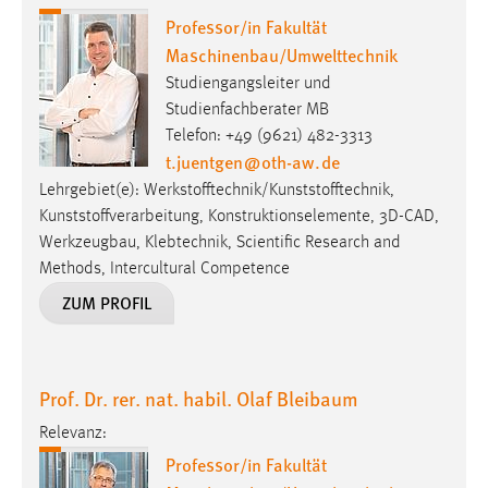
Zweck:
Professor/in Fakultät
Dieser Cookie ist notwendig um sich an der Website
Maschinenbau/Umwelttechnik
einloggen zu können.
Studiengangsleiter und
Cookie Laufzeit:
Studienfachberater MB
24 Stunden
Telefon: +49 (9621) 482-3313
t.juentgen
@
oth-aw
.
de
Lehrgebiet(e): Werkstofftechnik/Kunststofftechnik,
STATISTIK
Kunststoffverarbeitung, Konstruktionselemente, 3D-CAD,
Werkzeugbau, Klebtechnik, Scientific Research and
Statistik Cookies erfassen Informationen anonym.
Methods, Intercultural Competence
Diese Informationen helfen uns zu verstehen, wie
ZUM PROFIL
unsere Besucher unsere Website nutzen.
Matomo
Prof. Dr. rer. nat. habil. Olaf Bleibaum
Name:
_pk_ref, _pk_cvar, _pk_id, _pk_ses
Relevanz:
Professor/in Fakultät
Zweck:
Zugriffsstatistik