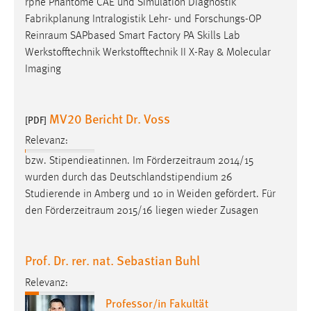
rphe Phantome CAE und Simulation Diagnostik
1 Jahr
Fabrikplanung Intralogistik Lehr- und Forschungs-OP
Reinraum
SAPbased Smart Factory PA Skills Lab
Performance
Werkstofftechnik Werkstofftechnik II X-Ray & Molecular
Imaging
Name:
staticfilecache
MV20 Bericht Dr. Voss
[PDF]
Zweck:
Für performante Seitenauslieferung wird in diesem Cookie
Relevanz:
gespeichert, ob man eingeloggt ist.
bzw. Stipendieatinnen. Im
Förderzeitraum
2014/15
wurden durch das Deutschlandstipendium 26
Sprachpräferenz
Studierende in Amberg und 10 in Weiden gefördert. Für
den
Förderzeitraum
2015/16 liegen wieder Zusagen
Name:
site-language-preference
Prof. Dr. rer. nat. Sebastian Buhl
Zweck:
Das Cookie speichert die gewählte Sprache der Website.
Relevanz:
Cookie Laufzeit:
Professor/in Fakultät