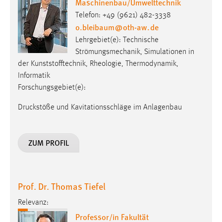
Maschinenbau/Umwelttechnik
Telefon: +49 (9621) 482-3338
Cookie Laufzeit:
o.bleibaum
@
oth-aw
.
de
Max. 13 Monate
Lehrgebiet(e): Technische
Strömungsmechanik, Simulationen in
der Kunststofftechnik, Rheologie, Thermodynamik,
MARKETING
Informatik
Marketing Cookies werden von Drittanbietern
Forschungsgebiet(e):
verwendet, um personalisierte Werbung anzuzeigen.
Sie tun dies, indem sie Besucher über Websites
Druckstöße und Kavitationsschläge im Anlagenbau
hinweg verfolgen.
ZUM PROFIL
Google Ads
Name:
_gcl_au
Prof. Dr. Thomas Tiefel
Anbieter:
Relevanz:
Google Ireland Limited
Professor/in Fakultät
Zweck: