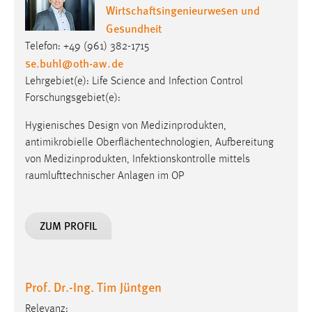
30 Tage
Wirtschaftsingenieurwesen und
Gesundheit
Chat
Telefon: +49 (961) 382-1715
se.buhl
@
oth-aw
.
de
Name:
Lehrgebiet(e): Life Science and Infection Control
MibewSessionID, MIBEW_UserID, mibew_locale, mibew-
Forschungsgebiet(e):
chat-frame-style-5e9dbeb1811c0446
Hygienisches Design von Medizinprodukten,
Zweck:
antimikrobielle Oberflächentechnologien, Aufbereitung
Wird benötigt um die Chatfunktion nutzen zu können.
von Medizinprodukten, Infektionskontrolle mittels
Cookie Laufzeit:
raumlufttechnischer Anlagen im OP
MibewSessionID, mibew-chat-frame-style-
5e9dbeb1811c0446 = Sitzungslaufzeit, mibew_locale = 3
Jahre, MIBEW_UserID = 1 Jahr
ZUM PROFIL
Login
Name:
Prof. Dr.-Ing. Tim Jüntgen
fe_user, be_user, be_lastLoginProvider
Relevanz: