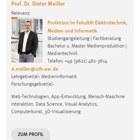
Prof. Dr. Dieter Meiller
EXTERNE MEDIEN
Um Inhalte von Videoplattformen und Social Media
Relevanz:
Plattformen anzeigen zu können, werden von diesen
Professor/in Fakultät Elektrotechnik,
externen Medien Cookies gesetzt.
Medien und Informatik
Studiengangsleitung | Fachberatung
YouTube
Bachelor u. Master Medienproduktion |
Medientechnik
Vimeo
Telefon: +49 (9621) 482-3614
d.meiller
@
oth-aw
.
de
Lehrgebiet(e): Medieninformatik
Forschungsgebiet(e):
Web-Technologien, App-Entwicklung, Mensch-Maschine
Interaktion, Data Science, Visual Analytics,
Computerkunst, 3D-Visualisierung
ZUM PROFIL