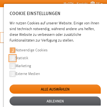
Zum Hauptinhalt springen
MyOTH
Kontakt
DE
COOKIE EINSTELLUNGEN
SUCHE
Wir nutzen Cookies auf unserer Website. Einige von ihnen
sind technisch notwendig, während andere uns helfen,
diese Website zu verbessern oder zusätzliche
JETZT BEWERBEN
Funktionalitäten zur Verfügung zu stellen.
Notwendige Cookies
SUCHE
Statistik
Marketing
FILTER
Externe Medien
Typ
ALLE AUSWÄHLEN
Erstellungsdatum
ABLEHNEN