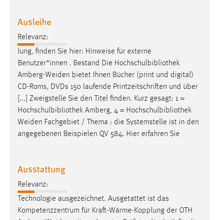
Zweck:
Ausleihe
Dieser Cookie ist notwendig um sich an der Website
einloggen zu können.
Relevanz:
Cookie Laufzeit:
lung, finden Sie hier: Hinweise für externe
24 Stunden
Benutzer*innen . Bestand Die Hochschulbibliothek
Amberg-Weiden
bietet Ihnen Bücher (print und digital)
CD-Roms, DVDs 150 laufende Printzeitschriften und über
STATISTIK
[...] Zweigstelle Sie den Titel finden. Kurz gesagt: 1 =
Hochschulbibliothek Amberg, 4 = Hochschulbibliothek
Statistik Cookies erfassen Informationen anonym.
Weiden
Fachgebiet / Thema : die Systemstelle ist in den
Diese Informationen helfen uns zu verstehen, wie
angegebenen Beispielen QV 584. Hier erfahren Sie
unsere Besucher unsere Website nutzen.
Matomo
Ausstattung
Name:
Relevanz:
_pk_ref, _pk_cvar, _pk_id, _pk_ses
Technologie ausgezeichnet. Ausgetattet ist das
Zweck:
Kompetenzzentrum für Kraft-Wärme-Kopplung der OTH
Zugriffsstatistik