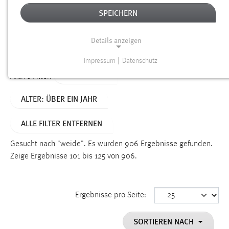
SPEICHERN
Alter
Details anzeigen
SUCHEN
Impressum
|
Datenschutz
NOTWENDIGE COOKIES
TYP: SEITEN
Aktive Filter:
Notwendige Cookies ermöglichen grundlegende
ALTER: ÜBER EIN JAHR
Funktionen und sind für die einwandfreie Funktion der
Website erforderlich.
ALLE FILTER ENTFERNEN
Einverständnis
Gesucht nach "weide".
Es wurden 906 Ergebnisse gefunden.
Name:
Zeige Ergebnisse 101 bis 125 von 906.
cookie_consent
Zweck:
Ergebnisse pro Seite:
Dieser Cookie speichert die ausgewählten Einverständnis-
Optionen des Benutzers
SORTIEREN NACH
Cookie Laufzeit: