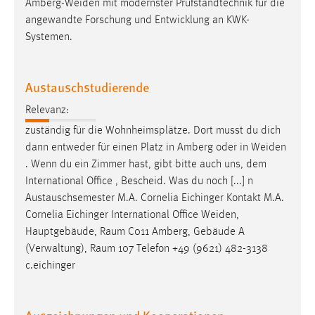
Amberg-Weiden
mit modernster Prüfstandtechnik für die
angewandte Forschung und Entwicklung an KWK-
Cookie Laufzeit:
Systemen.
Max. 13 Monate
Austauschstudierende
MARKETING
Relevanz:
Marketing Cookies werden von Drittanbietern
zuständig für die Wohnheimsplätze. Dort musst du dich
verwendet, um personalisierte Werbung anzuzeigen.
dann entweder für einen Platz in Amberg oder in
Weiden
Sie tun dies, indem sie Besucher über Websites
. Wenn du ein Zimmer hast, gibt bitte auch uns, dem
hinweg verfolgen.
International Office , Bescheid. Was du noch [...] n
Austauschsemester M.A. Cornelia Eichinger Kontakt M.A.
Google Ads
Cornelia Eichinger International Office
Weiden
,
Name:
Hauptgebäude, Raum C011 Amberg, Gebäude A
_gcl_au
(Verwaltung), Raum 107 Telefon +49 (9621) 482-3138
c.eichinger
Anbieter:
Google Ireland Limited
Zweck: