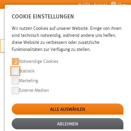
Zum Hauptinhalt springen
MyOTH
Kontakt
DE
COOKIE EINSTELLUNGEN
SUCHE
Wir nutzen Cookies auf unserer Website. Einige von ihnen
sind technisch notwendig, während andere uns helfen,
diese Website zu verbessern oder zusätzliche
JETZT BEWERBEN
Funktionalitäten zur Verfügung zu stellen.
Notwendige Cookies
SUCHE
Statistik
Marketing
FILTER
Externe Medien
Typ
ALLE AUSWÄHLEN
Erstellungsdatum
ABLEHNEN