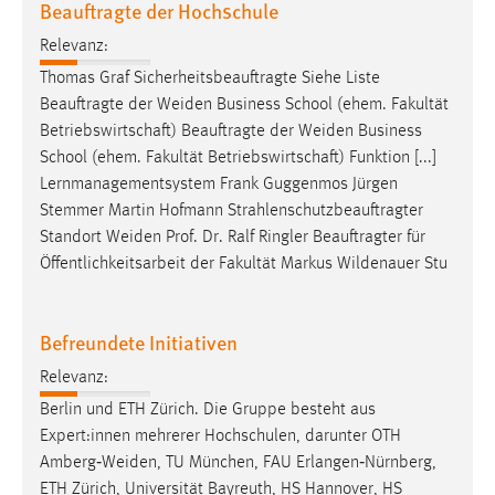
Beauftragte der Hochschule
EXTERNE MEDIEN
Um Inhalte von Videoplattformen und Social Media
Relevanz:
Plattformen anzeigen zu können, werden von diesen
Thomas Graf Sicherheitsbeauftragte Siehe Liste
externen Medien Cookies gesetzt.
Beauftragte der
Weiden
Business School (ehem. Fakultät
Betriebswirtschaft) Beauftragte der
Weiden
Business
YouTube
School (ehem. Fakultät Betriebswirtschaft) Funktion [...]
Lernmanagementsystem Frank Guggenmos Jürgen
Stemmer Martin Hofmann Strahlenschutzbeauftragter
Vimeo
Standort
Weiden
Prof. Dr. Ralf Ringler Beauftragter für
Öffentlichkeitsarbeit der Fakultät Markus Wildenauer Stu
Befreundete Initiativen
Relevanz:
Berlin und ETH Zürich. Die Gruppe besteht aus
Expert:innen mehrerer Hochschulen, darunter OTH
Amberg‑Weiden
, TU München, FAU Erlangen‑Nürnberg,
ETH Zürich, Universität Bayreuth, HS Hannover, HS