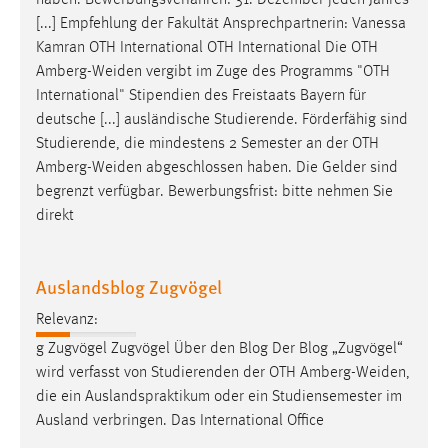
haben. Bewerbungsverfahren: 31. Dezember jeden Jahres
30 Tage
[...] Empfehlung der Fakultät Ansprechpartnerin: Vanessa
Kamran OTH International OTH International Die OTH
Chat
Amberg-Weiden
vergibt im Zuge des Programms "OTH
International" Stipendien des Freistaats Bayern für
Name:
deutsche [...] ausländische Studierende. Förderfähig sind
MibewSessionID, MIBEW_UserID, mibew_locale, mibew-
Studierende, die mindestens 2 Semester an der OTH
chat-frame-style-5e9dbeb1811c0446
Amberg-Weiden
abgeschlossen haben. Die Gelder sind
Zweck:
begrenzt verfügbar. Bewerbungsfrist: bitte nehmen Sie
Wird benötigt um die Chatfunktion nutzen zu können.
direkt
Cookie Laufzeit:
MibewSessionID, mibew-chat-frame-style-
Auslandsblog Zugvögel
5e9dbeb1811c0446 = Sitzungslaufzeit, mibew_locale = 3
Jahre, MIBEW_UserID = 1 Jahr
Relevanz:
g Zugvögel Zugvögel Über den Blog Der Blog „Zugvögel“
Login
wird verfasst von Studierenden der OTH
Amberg-Weiden
,
die ein Auslandspraktikum oder ein Studiensemester im
Name:
Ausland verbringen. Das International Office
fe_user, be_user, be_lastLoginProvider