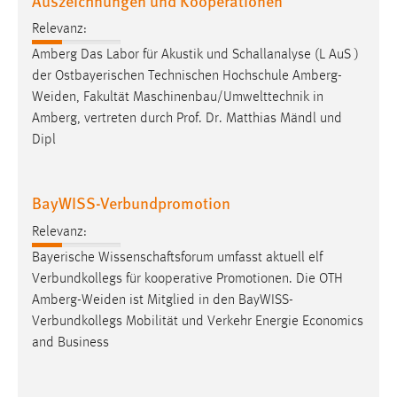
Auszeichnungen und Kooperationen
Conversion-Tracking
Relevanz:
Cookie Laufzeit:
Amberg Das Labor für Akustik und Schallanalyse (L AuS )
3 Monate
der Ostbayerischen Technischen Hochschule
Amberg-
Weiden
, Fakultät Maschinenbau/Umwelttechnik in
Amberg, vertreten durch Prof. Dr. Matthias Mändl und
Facebook Pixel
Dipl
Name:
_fbp
BayWISS-Verbundpromotion
Anbieter:
Facebook
Relevanz:
Bayerische Wissenschaftsforum umfasst aktuell elf
Zweck:
Verbundkollegs für kooperative Promotionen. Die OTH
Conversion-Tracking
Amberg-Weiden
ist Mitglied in den BayWISS-
Cookie Laufzeit:
Verbundkollegs Mobilität und Verkehr Energie Economics
3 Monate
and Business