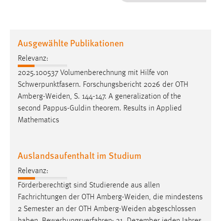
1 Jahr
Performance
Ausgewählte Publikationen
Name:
Relevanz:
staticfilecache
2025.100537 Volumenberechnung mit Hilfe von
Schwerpunktfasern. Forschungsbericht 2026 der OTH
Zweck:
Amberg-Weiden
, S. 144-147. A generalization of the
Für performante Seitenauslieferung wird in diesem Cookie
gespeichert, ob man eingeloggt ist.
second Pappus-Guldin theorem. Results in Applied
Mathematics
Sprachpräferenz
Auslandsaufenthalt im Studium
Name:
site-language-preference
Relevanz:
Zweck:
Förderberechtigt sind Studierende aus allen
Das Cookie speichert die gewählte Sprache der Website.
Fachrichtungen der OTH
Amberg-Weiden
, die mindestens
2 Semester an der OTH
Amberg-Weiden
abgeschlossen
Cookie Laufzeit: