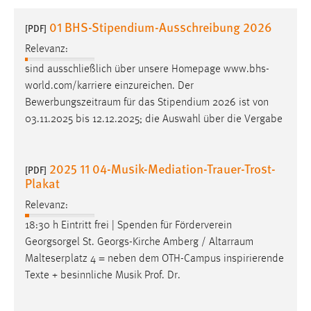
1 Jahr
01 BHS-Stipendium-Ausschreibung 2026
[PDF]
Relevanz:
Performance
sind ausschließlich über unsere Homepage www.bhs-
Name:
world.com/karriere einzureichen. Der
staticfilecache
Bewerbungszeitraum
für das Stipendium 2026 ist von
03.11.2025 bis 12.12.2025; die Auswahl über die Vergabe
Zweck:
Für performante Seitenauslieferung wird in diesem Cookie
gespeichert, ob man eingeloggt ist.
2025 11 04-Musik-Mediation-Trauer-Trost-
[PDF]
Plakat
Sprachpräferenz
Relevanz:
Name:
18:30 h Eintritt frei | Spenden für Förderverein
site-language-preference
Georgsorgel St. Georgs-Kirche Amberg /
Altarraum
Zweck:
Malteserplatz 4 = neben dem OTH-Campus inspirierende
Das Cookie speichert die gewählte Sprache der Website.
Texte + besinnliche Musik Prof. Dr.
Cookie Laufzeit: