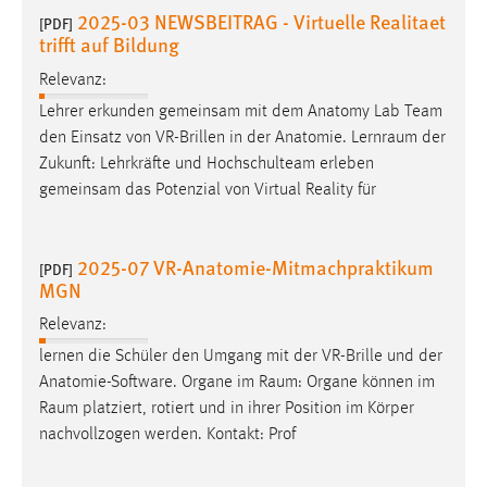
30 Tage
2025-03 NEWSBEITRAG - Virtuelle Realitaet
[PDF]
trifft auf Bildung
Chat
Relevanz:
Lehrer erkunden gemeinsam mit dem Anatomy Lab Team
Name:
den Einsatz von VR-Brillen in der Anatomie.
Lernraum
der
MibewSessionID, MIBEW_UserID, mibew_locale, mibew-
chat-frame-style-5e9dbeb1811c0446
Zukunft: Lehrkräfte und Hochschulteam erleben
gemeinsam das Potenzial von Virtual Reality für
Zweck:
Wird benötigt um die Chatfunktion nutzen zu können.
2025-07 VR-Anatomie-Mitmachpraktikum
Cookie Laufzeit:
[PDF]
MGN
MibewSessionID, mibew-chat-frame-style-
5e9dbeb1811c0446 = Sitzungslaufzeit, mibew_locale = 3
Relevanz:
Jahre, MIBEW_UserID = 1 Jahr
lernen die Schüler den Umgang mit der VR-Brille und der
Anatomie-Software. Organe im
Raum
: Organe können im
Login
Raum
platziert, rotiert und in ihrer Position im Körper
nachvollzogen werden. Kontakt: Prof
Name:
fe_user, be_user, be_lastLoginProvider