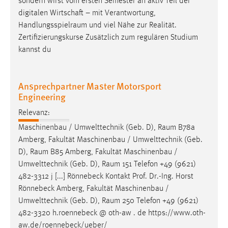
sondern wirst vom ersten Semester an aktiv Teil der
digitalen Wirtschaft – mit Verantwortung,
Handlungsspielraum
und viel Nähe zur Realität.
Zertifizierungskurse Zusätzlich zum regulären Studium
kannst du
Ansprechpartner Master Motorsport
Engineering
Relevanz:
Maschinenbau / Umwelttechnik (Geb. D),
Raum
B78a
Amberg, Fakultät Maschinenbau / Umwelttechnik (Geb.
D),
Raum
B85 Amberg, Fakultät Maschinenbau /
Umwelttechnik (Geb. D),
Raum
151 Telefon +49 (9621)
482-3312 j [...] Rönnebeck Kontakt Prof. Dr.-Ing. Horst
Rönnebeck Amberg, Fakultät Maschinenbau /
Umwelttechnik (Geb. D),
Raum
250 Telefon +49 (9621)
482-3320 h.roennebeck @ oth-aw . de https://www.oth-
aw.de/roennebeck/ueber/