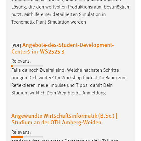
EXTERNE MEDIEN
Lösung, die den wertvollen
Produktionsraum
bestmöglich
Um Inhalte von Videoplattformen und Social Media
nutzt. Mithilfe einer detaillierten Simulation in
Plattformen anzeigen zu können, werden von diesen
Tecnomatix Plant Simulation werden
externen Medien Cookies gesetzt.
YouTube
Angebote-des-Student-Development-
[PDF]
Centers-im-WS2525 3
Vimeo
Relevanz:
Falls da noch Zweifel sind: Welche nächsten Schritte
bringen Dich weiter? Im Workshop findest Du
Raum
zum
Reflektieren, neue Impulse und Tipps, damit Dein
Studium wirklich Dein Weg bleibt. Anmeldung
Angewandte Wirtschaftsinformatik (B.Sc.) |
Studium an der OTH Amberg-Weiden
Relevanz: