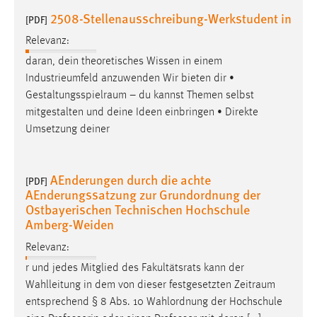
2508-Stellenausschreibung-Werkstudent in
[PDF]
Cookie Laufzeit:
Max. 13 Monate
Relevanz:
daran, dein theoretisches Wissen in einem
Industrieumfeld anzuwenden Wir bieten dir •
MARKETING
Gestaltungsspielraum
– du kannst Themen selbst
mitgestalten und deine Ideen einbringen • Direkte
Marketing Cookies werden von Drittanbietern
Umsetzung deiner
verwendet, um personalisierte Werbung anzuzeigen.
Sie tun dies, indem sie Besucher über Websites
hinweg verfolgen.
AEnderungen durch die achte
[PDF]
AEnderungssatzung zur Grundordnung der
Google Ads
Ostbayerischen Technischen Hochschule
Amberg-Weiden
Name:
Relevanz:
_gcl_au
r und jedes Mitglied des Fakultätsrats kann der
Anbieter:
Wahlleitung in dem von dieser festgesetzten
Zeitraum
Google Ireland Limited
entsprechend § 8 Abs. 10 Wahlordnung der Hochschule
Zweck: