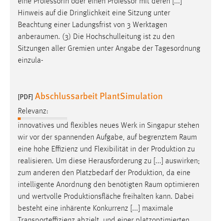
eine Professorin oder einen Professor mit deren [...]
Conversion-Tracking
Hinweis auf die Dringlichkeit eine Sitzung unter
Beachtung einer Ladungsfrist von 3 Werktagen
Cookie Laufzeit:
anberaumen
. (3) Die Hochschulleitung ist zu den
3 Monate
Sitzungen aller Gremien unter Angabe der Tagesordnung
einzula-
Facebook Pixel
Name:
Abschlussarbeit PlantSimulation
[PDF]
_fbp
Relevanz:
Anbieter:
innovatives und flexibles neues Werk in Singapur stehen
Facebook
wir vor der spannenden Aufgabe, auf begrenztem
Raum
Zweck:
eine hohe Effizienz und Flexibilität in der Produktion zu
Conversion-Tracking
realisieren. Um diese Herausforderung zu [...] auswirken;
zum anderen den Platzbedarf der Produktion, da eine
Cookie Laufzeit:
intelligente Anordnung den benötigten
Raum
optimieren
3 Monate
und wertvolle Produktionsfläche freihalten kann. Dabei
besteht eine inhärente Konkurrenz [...] maximale
Transporteffizienz abzielt, und einer platzoptimierten