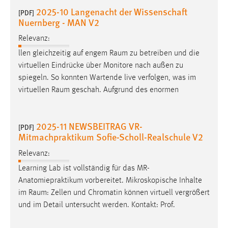
Zweck:
2025-10 Langenacht der Wissenschaft
[PDF]
Dieser Cookie ist notwendig um sich an der Website
Nuernberg - MAN V2
einloggen zu können.
Relevanz:
Cookie Laufzeit:
llen gleichzeitig auf engem
Raum
zu betreiben und die
24 Stunden
virtuellen Eindrücke über Monitore nach außen zu
spiegeln. So konnten Wartende live verfolgen, was im
virtuellen
Raum
geschah. Aufgrund des enormen
STATISTIK
Statistik Cookies erfassen Informationen anonym.
2025-11 NEWSBEITRAG VR-
[PDF]
Diese Informationen helfen uns zu verstehen, wie
Mitmachpraktikum Sofie-Scholl-Realschule V2
unsere Besucher unsere Website nutzen.
Relevanz:
Matomo
Learning Lab ist vollständig für das MR-
Anatomiepraktikum vorbereitet. Mikroskopische Inhalte
Name:
im
Raum
: Zellen und Chromatin können virtuell vergrößert
_pk_ref, _pk_cvar, _pk_id, _pk_ses
und im Detail untersucht werden. Kontakt: Prof.
Zweck:
Zugriffsstatistik