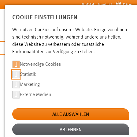
Zum Hauptinhalt springen
MyOTH
Kontakt
DE
COOKIE EINSTELLUNGEN
SUCHE
Wir nutzen Cookies auf unserer Website. Einige von ihnen
sind technisch notwendig, während andere uns helfen,
diese Website zu verbessern oder zusätzliche
JETZT BEWERBEN
Funktionalitäten zur Verfügung zu stellen.
Notwendige Cookies
SUCHE
Statistik
Marketing
FILTER
Externe Medien
Typ
ALLE AUSWÄHLEN
Erstellungsdatum
ABLEHNEN