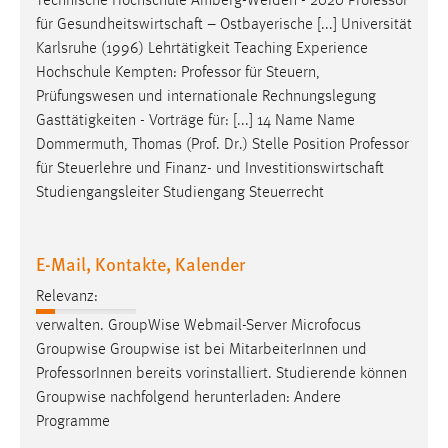
Technische Hochschule Amberg-Weiden - 2020
Professor
Conversion-Tracking
für Gesundheitswirtschaft – Ostbayerische [...] Universität
Karlsruhe (1996) Lehrtätigkeit Teaching Experience
Cookie Laufzeit:
Hochschule Kempten:
Professor
für Steuern,
3 Monate
Prüfungswesen und internationale Rechnungslegung
Gasttätigkeiten - Vorträge für: [...] 14 Name Name
Facebook Pixel
Dommermuth, Thomas (Prof. Dr.) Stelle Position
Professor
für Steuerlehre und Finanz- und Investitionswirtschaft
Name:
Studiengangsleiter Studiengang Steuerrecht
_fbp
Anbieter:
Facebook
E-Mail, Kontakte, Kalender
Zweck:
Relevanz:
Conversion-Tracking
verwalten. GroupWise Webmail-Server Microfocus
Groupwise Groupwise ist bei MitarbeiterInnen und
Cookie Laufzeit:
Professor
Innen bereits vorinstalliert. Studierende können
3 Monate
Groupwise nachfolgend herunterladen: Andere
Programme