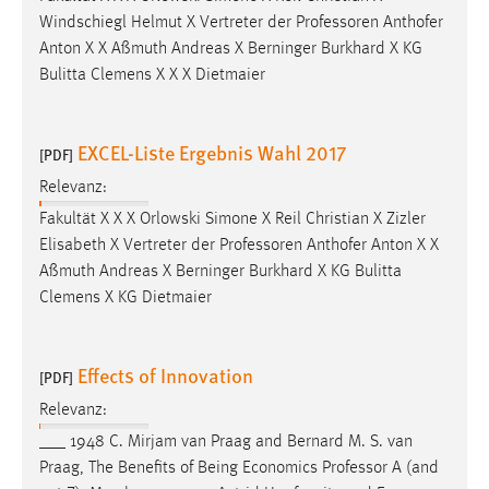
Windschiegl Helmut X Vertreter der
Professoren
Anthofer
Anton X X Aßmuth Andreas X Berninger Burkhard X KG
Bulitta Clemens X X X Dietmaier
EXCEL-Liste Ergebnis Wahl 2017
[PDF]
Relevanz:
Fakultät X X X Orlowski Simone X Reil Christian X Zizler
Elisabeth X Vertreter der
Professoren
Anthofer Anton X X
Aßmuth Andreas X Berninger Burkhard X KG Bulitta
Clemens X KG Dietmaier
Effects of Innovation
[PDF]
Relevanz:
___ 1948 C. Mirjam van Praag and Bernard M. S. van
Praag, The Benefits of Being Economics
Professor
A (and