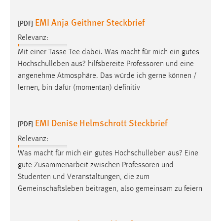
EXTERNE MEDIEN
EMI Anja Geithner Steckbrief
Um Inhalte von Videoplattformen und Social Media
[PDF]
Plattformen anzeigen zu können, werden von diesen
Relevanz:
externen Medien Cookies gesetzt.
Mit einer Tasse Tee dabei. Was macht für mich ein gutes
Hochschulleben aus? hilfsbereite
Professoren
und eine
YouTube
angenehme Atmosphäre. Das würde ich gerne können /
lernen, bin dafür (momentan) definitiv
Vimeo
EMI Denise Helmschrott Steckbrief
[PDF]
Relevanz:
Was macht für mich ein gutes Hochschulleben aus? Eine
gute Zusammenarbeit zwischen
Professoren
und
Studenten und Veranstaltungen, die zum
Gemeinschaftsleben beitragen, also gemeinsam zu feiern