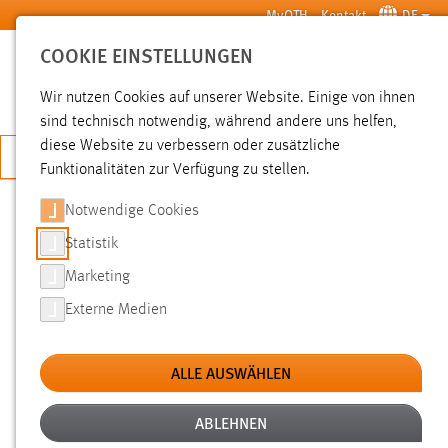
Zum Hauptinhalt springen
MyOTH
Kontakt
DE
COOKIE EINSTELLUNGEN
SUCHE
Wir nutzen Cookies auf unserer Website. Einige von ihnen
sind technisch notwendig, während andere uns helfen,
diese Website zu verbessern oder zusätzliche
JETZT BEWERBEN
Funktionalitäten zur Verfügung zu stellen.
Notwendige Cookies
SUCHE
Statistik
Marketing
FILTER
Externe Medien
Typ
ALLE AUSWÄHLEN
Erstellungsdatum
ABLEHNEN