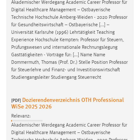
Akademischer Werdegang Academic Career
Professor
für
Digital Healthcare Management – Ostbayerische
Cookie Laufzeit:
Technische Hochschule Amberg-Weiden - 2020
Professor
Max. 13 Monate
für Gesundheitswirtschaft – Ostbayerische [...] –
Universität Karlsruhe (1996) Lehrtätigkeit Teaching
Experience Hochschule Kempten:
Professor
für Steuern,
MARKETING
Prüfungswesen und internationale Rechnungslegung
Marketing Cookies werden von Drittanbietern
Gasttätigkeiten - Vorträge für: [...] Name Name
verwendet, um personalisierte Werbung anzuzeigen.
Dommermuth, Thomas (Prof. Dr.) Stelle Position
Professor
Sie tun dies, indem sie Besucher über Websites
für Steuerlehre und Finanz- und Investitionswirtschaft
hinweg verfolgen.
Studiengangsleiter Studiengang Steuerrecht
Google Ads
Dozierendenverzeichnis OTH Professional
[PDF]
Name:
WiSe 2025 2026
_gcl_au
Relevanz:
Anbieter:
Akademischer Werdegang Academic Career
Professor
für
Google Ireland Limited
Digital Healthcare Management – Ostbayerische
Zweck: