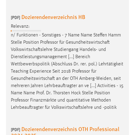
30 Tage
Dozierendenverzeichnis HB
[PDF]
Chat
Relevanz:
Name:
n/ Funktionen - Sonstiges - 7 Name Name Steffen Hamm
MibewSessionID, MIBEW_UserID, mibew_locale, mibew-
Stelle Position
Professor
für Gesundheitswirtschaft
chat-frame-style-5e9dbeb1811c0446
Volkswirtschaftslehre Studiengang Handels- und
Zweck:
Dienstleistungsmanagement [...] Bereich
Wird benötigt um die Chatfunktion nutzen zu können.
Wettbewerbspolitik (Abschluss Dr. rer. pol.) Lehrtätigkeit
Teaching Experience Seit 2018
Professor
für
Cookie Laufzeit:
Gesundheitswirtschaft an der OTH Amberg-Weiden, seit
MibewSessionID, mibew-chat-frame-style-
mehreren Jahren Lehrbeauftragter an ve [...] Activities - 15
5e9dbeb1811c0446 = Sitzungslaufzeit, mibew_locale = 3
Jahre, MIBEW_UserID = 1 Jahr
Name Name Prof. Dr. Thorsten Hock Stelle Position
Professor
Finanzmärkte und quantitative Methoden
Lehrbeauftragter für Volkswirtschaftslehre und -politik
Login
Name:
Dozierendenverzeichnis OTH Professional
fe_user, be_user, be_lastLoginProvider
[PDF]