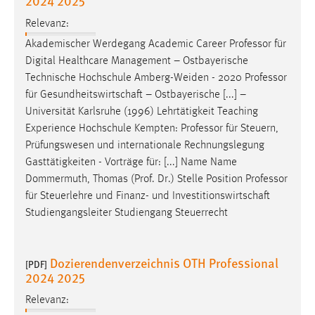
2024 2025
Zweck:
Relevanz:
Dieser Cookie ist notwendig um sich an der Website
einloggen zu können.
Akademischer Werdegang Academic Career
Professor
für
Digital Healthcare Management – Ostbayerische
Cookie Laufzeit:
Technische Hochschule Amberg-Weiden - 2020
Professor
24 Stunden
für Gesundheitswirtschaft – Ostbayerische [...] –
Universität Karlsruhe (1996) Lehrtätigkeit Teaching
Experience Hochschule Kempten:
Professor
für Steuern,
STATISTIK
Prüfungswesen und internationale Rechnungslegung
Statistik Cookies erfassen Informationen anonym.
Gasttätigkeiten - Vorträge für: [...] Name Name
Diese Informationen helfen uns zu verstehen, wie
Dommermuth, Thomas (Prof. Dr.) Stelle Position
Professor
unsere Besucher unsere Website nutzen.
für Steuerlehre und Finanz- und Investitionswirtschaft
Studiengangsleiter Studiengang Steuerrecht
Matomo
Name:
Dozierendenverzeichnis OTH Professional
[PDF]
_pk_ref, _pk_cvar, _pk_id, _pk_ses
2024 2025
Zweck:
Relevanz:
Zugriffsstatistik