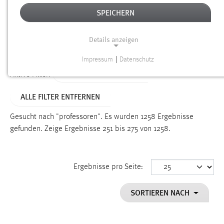
SPEICHERN
Alter
Details anzeigen
SUCHEN
Impressum
|
Datenschutz
NOTWENDIGE COOKIES
ALTER: ÜBER EIN JAHR
Aktive Filter:
Notwendige Cookies ermöglichen grundlegende
ALLE FILTER ENTFERNEN
Funktionen und sind für die einwandfreie Funktion der
Website erforderlich.
Gesucht nach "professoren".
Es wurden 1258 Ergebnisse
gefunden.
Zeige Ergebnisse 251 bis 275 von 1258.
Einverständnis
Name:
cookie_consent
Ergebnisse pro Seite:
Zweck:
SORTIEREN NACH
Dieser Cookie speichert die ausgewählten Einverständnis-
Optionen des Benutzers
Cookie Laufzeit: