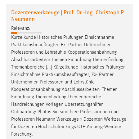
1 Jahr
Dozentenwerkzeuge | Prof. Dr.-Ing. Christoph P.
Neumann
Performance
Relevanz:
Name:
Kürzelkunde Historisches Prüfungen Einsichtnahme
staticfilecache
Praktikumsbeauftragter, Ex- Partner Unternehmen
Professoren
und Lehrstühle Kooperationsanbahnung
Zweck:
Abschlussarbeiten: Themen Einordnung Themenfindung
Für performante Seitenauslieferung wird in diesem Cookie
Themenbereiche [...] Kürzelkunde Historisches Prüfungen
gespeichert, ob man eingeloggt ist.
Einsichtnahme Praktikumsbeauftragter, Ex- Partner
Unternehmen
Professoren
und Lehrstühle
Sprachpräferenz
Kooperationsanbahnung Abschlussarbeiten: Themen
Einordnung Themenfindung Themenbereiche [...]
Name:
Handreichungen Vorlagen Übersetzungshilfen
site-language-preference
Onboarding: Photos Sie sind hier: Professorinnen und
Zweck:
Professoren
Neumann Werkzeuge » Dozenten Werkzeuge
Das Cookie speichert die gewählte Sprache der Website.
für Dozenten Hochschulrankings OTH Amberg-Weiden:
Cookie Laufzeit:
Forschung: