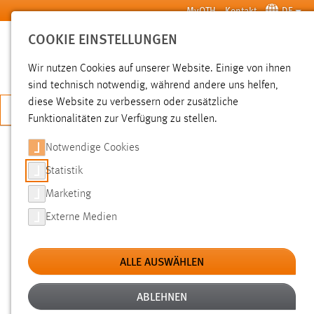
Zum Hauptinhalt springen
MyOTH
Kontakt
DE
COOKIE EINSTELLUNGEN
SUCHE
Wir nutzen Cookies auf unserer Website. Einige von ihnen
sind technisch notwendig, während andere uns helfen,
diese Website zu verbessern oder zusätzliche
JETZT BEWERBEN
Funktionalitäten zur Verfügung zu stellen.
Notwendige Cookies
SUCHE
Statistik
Marketing
FILTER
Externe Medien
Typ
ALLE AUSWÄHLEN
Erstellungsdatum
ABLEHNEN