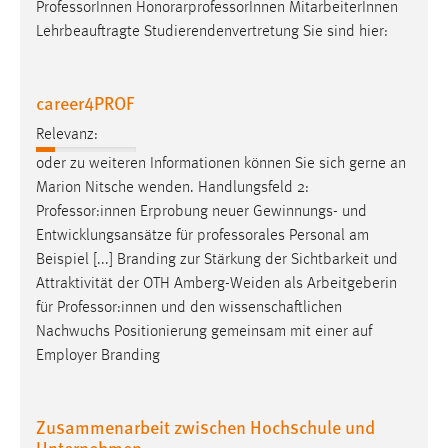
EXTERNE MEDIEN
Professor
Innen HonorarprofessorInnen MitarbeiterInnen
Lehrbeauftragte Studierendenvertretung Sie sind hier:
Um Inhalte von Videoplattformen und Social Media
Plattformen anzeigen zu können, werden von diesen
externen Medien Cookies gesetzt.
career4PROF
YouTube
Relevanz:
oder zu weiteren Informationen können Sie sich gerne an
Marion Nitsche wenden. Handlungsfeld 2:
Vimeo
Professor
:innen Erprobung neuer Gewinnungs- und
Entwicklungsansätze für professorales Personal am
Beispiel [...] Branding zur Stärkung der Sichtbarkeit und
Attraktivität der OTH Amberg-Weiden als Arbeitgeberin
für
Professor
:innen und den wissenschaftlichen
Nachwuchs Positionierung gemeinsam mit einer auf
Employer Branding
Zusammenarbeit zwischen Hochschule und
Unternehmen