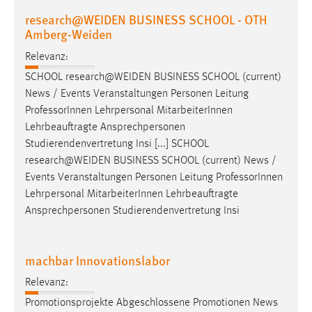
research@WEIDEN BUSINESS SCHOOL - OTH
Cookie Laufzeit:
Amberg-Weiden
Max. 13 Monate
Relevanz:
SCHOOL research@WEIDEN BUSINESS SCHOOL (current)
News / Events Veranstaltungen Personen Leitung
MARKETING
Professor
Innen Lehrpersonal MitarbeiterInnen
Marketing Cookies werden von Drittanbietern
Lehrbeauftragte Ansprechpersonen
verwendet, um personalisierte Werbung anzuzeigen.
Studierendenvertretung Insi [...] SCHOOL
Sie tun dies, indem sie Besucher über Websites
research@WEIDEN BUSINESS SCHOOL (current) News /
hinweg verfolgen.
Events Veranstaltungen Personen Leitung
Professor
Innen
Lehrpersonal MitarbeiterInnen Lehrbeauftragte
Google Ads
Ansprechpersonen Studierendenvertretung Insi
Name:
_gcl_au
machbar Innovationslabor
Anbieter:
Relevanz:
Google Ireland Limited
Promotionsprojekte Abgeschlossene Promotionen News
Zweck: