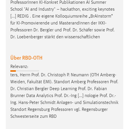
Professor
Innen KI-Konkret Publikationen AI Summer
Zweck:
School "AI and Industry" – hackathon, exciting keynotes
Dieser Cookie ist notwendig um sich an der Website
[...] REDIG . Eine eigene Kolloquiumsreihe „BrAInstorm“
einloggen zu können.
für KI-Promovierende und MasterandInnen der
IKKI-
Cookie Laufzeit:
Professoren
Dr. Bergler und Prof. Dr. Schäfer sowie Prof.
24 Stunden
Dr. Loebenberger stärkt den wissenschaftlichen
Über RBD-OTH
STATISTIK
Statistik Cookies erfassen Informationen anonym.
Relevanz:
Diese Informationen helfen uns zu verstehen, wie
ters, Herrn Prof. Dr. Christoph P. Neumann (OTH Amberg-
unsere Besucher unsere Website nutzen.
Weiden, Fakultät EMI). Standort Amberg
Professoren
Prof.
Dr. Christian Bergler Deep Learning Prof. Dr. Fabian
Matomo
Brunner Data Analytics Prof. Dr.-Ing [...] nologie Prof. Dr.-
Ing. Hans-Peter Schmidt Anlagen- und Simulationstechnik
Name:
Standort Regensburg
Professoren
vgl. Regensburger
_pk_ref, _pk_cvar, _pk_id, _pk_ses
Schwesterseite zum RBD
Zweck:
Zugriffsstatistik