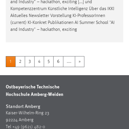
and Industry" – hackathon, exciting [...] und
Kompetenzzentrum Künstliche Intelligenz Über das IKKI
Aktuelles Newsletter Vorstellung KI-
Professor
Innen
(current) KI-Konkret Publikationen AI Summer School "AI
and Industry" – hackathon, exciting
1
2
3
4
5
6
....
»
Ostbayerische Technische
Hochschule Amberg-Weiden
Standort Amberg
Kaiser-Wilhelm-Ring 23
92224 Amberg
Tel
+49 (9621) 482-0