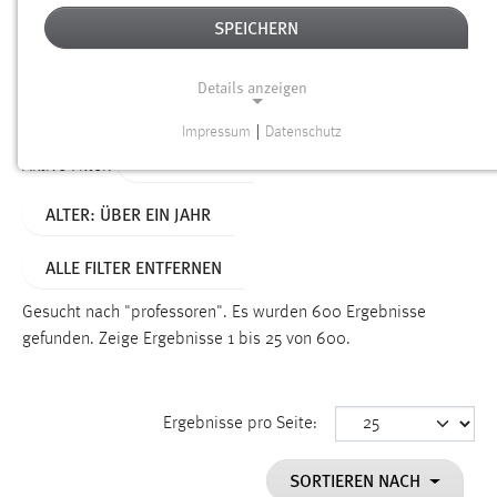
SPEICHERN
Alter
Details anzeigen
SUCHEN
Impressum
|
Datenschutz
NOTWENDIGE COOKIES
TYP: SEITEN
Aktive Filter:
Notwendige Cookies ermöglichen grundlegende
ALTER: ÜBER EIN JAHR
Funktionen und sind für die einwandfreie Funktion der
Website erforderlich.
ALLE FILTER ENTFERNEN
Einverständnis
Gesucht nach "professoren".
Es wurden 600 Ergebnisse
Name:
gefunden.
Zeige Ergebnisse 1 bis 25 von 600.
cookie_consent
Zweck:
Ergebnisse pro Seite:
Dieser Cookie speichert die ausgewählten Einverständnis-
Optionen des Benutzers
SORTIEREN NACH
Cookie Laufzeit: