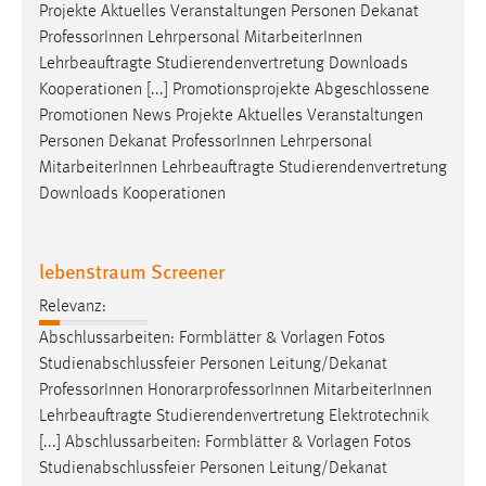
Projekte Aktuelles Veranstaltungen Personen Dekanat
Conversion-Tracking
Professor
Innen Lehrpersonal MitarbeiterInnen
Cookie Laufzeit:
Lehrbeauftragte Studierendenvertretung Downloads
3 Monate
Kooperationen [...] Promotionsprojekte Abgeschlossene
Promotionen News Projekte Aktuelles Veranstaltungen
Personen Dekanat
Professor
Innen Lehrpersonal
Facebook Pixel
MitarbeiterInnen Lehrbeauftragte Studierendenvertretung
Name:
Downloads Kooperationen
_fbp
Anbieter:
lebenstraum Screener
Facebook
Relevanz:
Zweck:
Abschlussarbeiten: Formblätter & Vorlagen Fotos
Conversion-Tracking
Studienabschlussfeier Personen Leitung/Dekanat
Cookie Laufzeit:
Professor
Innen HonorarprofessorInnen MitarbeiterInnen
3 Monate
Lehrbeauftragte Studierendenvertretung Elektrotechnik
[...] Abschlussarbeiten: Formblätter & Vorlagen Fotos
Studienabschlussfeier Personen Leitung/Dekanat