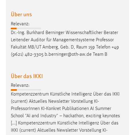
30 Tage
Über uns
Chat
Relevanz:
Name:
Dr.-Ing. Burkhard Berninger Wissenschaftlicher Berater
MibewSessionID, MIBEW_UserID, mibew_locale, mibew-
Leitender Auditor für Managementsysteme
Professor
chat-frame-style-5e9dbeb1811c0446
Fakultät MB/UT Amberg, Geb. D, Raum 159 Telefon +49
(9621) 482-3305 b.berninger@oth-aw.de Team B
Zweck:
Wird benötigt um die Chatfunktion nutzen zu können.
Cookie Laufzeit:
Über das IKKI
MibewSessionID, mibew-chat-frame-style-
Relevanz:
5e9dbeb1811c0446 = Sitzungslaufzeit, mibew_locale = 3
Jahre, MIBEW_UserID = 1 Jahr
Kompetenzzentrum Künstliche Intelligenz Über das IKKI
(current) Aktuelles Newsletter Vorstellung KI-
Professor
Innen KI-Konkret Publikationen AI Summer
Login
School "AI and Industry" – hackathon, exciting keynotes
Name:
[...] Kompetenzzentrum Künstliche Intelligenz Über das
fe_user, be_user, be_lastLoginProvider
IKKI (current) Aktuelles Newsletter Vorstellung KI-