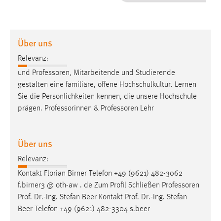
1 Jahr
Performance
Über uns
Name:
Relevanz:
staticfilecache
und
Professoren
, Mitarbeitende und Studierende
gestalten eine familiäre, offene Hochschulkultur. Lernen
Zweck:
Sie die Persönlichkeiten kennen, die unsere Hochschule
Für performante Seitenauslieferung wird in diesem Cookie
gespeichert, ob man eingeloggt ist.
prägen. Professorinnen &
Professoren
Lehr
Sprachpräferenz
Über uns
Name:
Relevanz:
site-language-preference
Kontakt Florian Birner Telefon +49 (9621) 482-3062
Zweck:
f.birner3 @ oth-aw . de Zum Profil Schließen
Professoren
Das Cookie speichert die gewählte Sprache der Website.
Prof. Dr.-Ing. Stefan Beer Kontakt Prof. Dr.-Ing. Stefan
Beer Telefon +49 (9621) 482-3304 s.beer
Cookie Laufzeit: