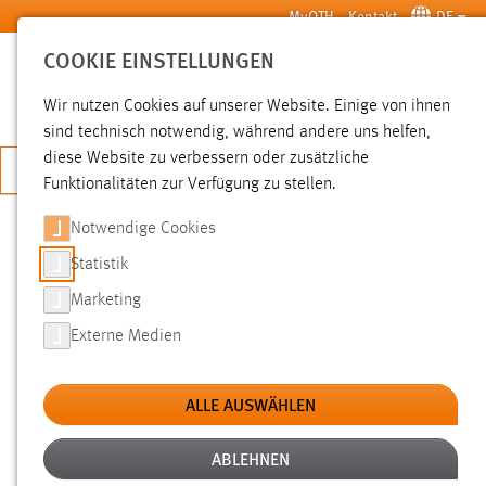
Zum Hauptinhalt springen
MyOTH
Kontakt
DE
COOKIE EINSTELLUNGEN
SUCHE
Wir nutzen Cookies auf unserer Website. Einige von ihnen
sind technisch notwendig, während andere uns helfen,
diese Website zu verbessern oder zusätzliche
JETZT BEWERBEN
Funktionalitäten zur Verfügung zu stellen.
Notwendige Cookies
SUCHE
Statistik
Marketing
FILTER
Externe Medien
Typ
ALLE AUSWÄHLEN
Erstellungsdatum
ABLEHNEN