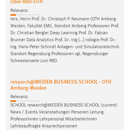
Über RBD-OTH
Cookie Laufzeit:
Relevanz:
Max. 13 Monate
ters, Herrn Prof. Dr. Christoph P. Neumann (OTH Amberg-
Weiden, Fakultät EMI). Standort Amberg
Professoren
Prof.
Dr. Christian Bergler Deep Learning Prof. Dr. Fabian
MARKETING
Brunner Data Analytics Prof. Dr.-Ing [...] nologie Prof. Dr.-
Ing. Hans-Peter Schmidt Anlagen- und Simulationstechnik
Marketing Cookies werden von Drittanbietern
Standort Regensburg
Professoren
vgl. Regensburger
verwendet, um personalisierte Werbung anzuzeigen.
Schwesterseite zum RBD
Sie tun dies, indem sie Besucher über Websites
hinweg verfolgen.
research@WEIDEN BUSINESS SCHOOL - OTH
Google Ads
Amberg-Weiden
Name:
Relevanz:
_gcl_au
SCHOOL research@WEIDEN BUSINESS SCHOOL (current)
Anbieter:
News / Events Veranstaltungen Personen Leitung
Google Ireland Limited
Professor
Innen Lehrpersonal MitarbeiterInnen
Lehrbeauftragte Ansprechpersonen
Zweck: