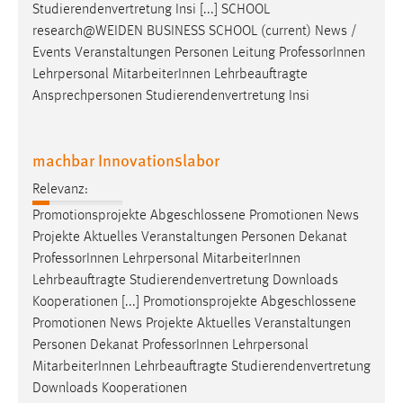
Studierendenvertretung Insi [...] SCHOOL
Conversion-Tracking
research@WEIDEN BUSINESS SCHOOL (current) News /
Cookie Laufzeit:
Events Veranstaltungen Personen Leitung
Professor
Innen
3 Monate
Lehrpersonal MitarbeiterInnen Lehrbeauftragte
Ansprechpersonen Studierendenvertretung Insi
Facebook Pixel
machbar Innovationslabor
Name:
_fbp
Relevanz:
Anbieter:
Promotionsprojekte Abgeschlossene Promotionen News
Facebook
Projekte Aktuelles Veranstaltungen Personen Dekanat
Professor
Innen Lehrpersonal MitarbeiterInnen
Zweck:
Lehrbeauftragte Studierendenvertretung Downloads
Conversion-Tracking
Kooperationen [...] Promotionsprojekte Abgeschlossene
Cookie Laufzeit:
Promotionen News Projekte Aktuelles Veranstaltungen
3 Monate
Personen Dekanat
Professor
Innen Lehrpersonal
MitarbeiterInnen Lehrbeauftragte Studierendenvertretung
Downloads Kooperationen