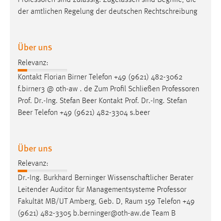
Professoren
sind zulässig. Zugelassen sind Begriffe, die
30 Tage
der amtlichen Regelung der deutschen Rechtschreibung
Chat
Über uns
Name:
MibewSessionID, MIBEW_UserID, mibew_locale, mibew-
Relevanz:
chat-frame-style-5e9dbeb1811c0446
Kontakt Florian Birner Telefon +49 (9621) 482-3062
f.birner3 @ oth-aw . de Zum Profil Schließen
Professoren
Zweck:
Prof. Dr.-Ing. Stefan Beer Kontakt Prof. Dr.-Ing. Stefan
Wird benötigt um die Chatfunktion nutzen zu können.
Beer Telefon +49 (9621) 482-3304 s.beer
Cookie Laufzeit:
MibewSessionID, mibew-chat-frame-style-
5e9dbeb1811c0446 = Sitzungslaufzeit, mibew_locale = 3
Über uns
Jahre, MIBEW_UserID = 1 Jahr
Relevanz:
Dr.-Ing. Burkhard Berninger Wissenschaftlicher Berater
Login
Leitender Auditor für Managementsysteme
Professor
Name:
Fakultät MB/UT Amberg, Geb. D, Raum 159 Telefon +49
fe_user, be_user, be_lastLoginProvider
(9621) 482-3305 b.berninger@oth-aw.de Team B