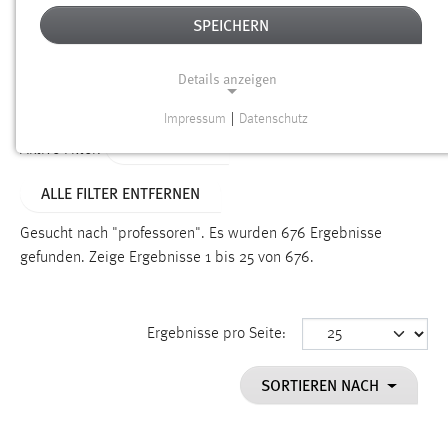
SPEICHERN
Alter
Details anzeigen
SUCHEN
Impressum
|
Datenschutz
NOTWENDIGE COOKIES
TYP: SEITEN
Aktive Filter:
Notwendige Cookies ermöglichen grundlegende
ALLE FILTER ENTFERNEN
Funktionen und sind für die einwandfreie Funktion der
Website erforderlich.
Gesucht nach "professoren".
Es wurden 676 Ergebnisse
gefunden.
Zeige Ergebnisse 1 bis 25 von 676.
Einverständnis
Name:
cookie_consent
Ergebnisse pro Seite:
Zweck:
SORTIEREN NACH
Dieser Cookie speichert die ausgewählten Einverständnis-
Optionen des Benutzers
Cookie Laufzeit: