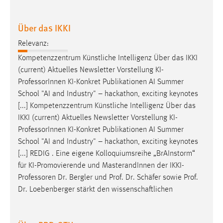
Zweck:
Dieser Cookie ist notwendig um sich an der Website
Über das IKKI
einloggen zu können.
Relevanz:
Cookie Laufzeit:
Kompetenzzentrum Künstliche Intelligenz Über das IKKI
24 Stunden
(current) Aktuelles Newsletter Vorstellung KI-
Professor
Innen KI-Konkret Publikationen AI Summer
School "AI and Industry" – hackathon, exciting keynotes
STATISTIK
[...] Kompetenzzentrum Künstliche Intelligenz Über das
Statistik Cookies erfassen Informationen anonym.
IKKI (current) Aktuelles Newsletter Vorstellung KI-
Diese Informationen helfen uns zu verstehen, wie
Professor
Innen KI-Konkret Publikationen AI Summer
unsere Besucher unsere Website nutzen.
School "AI and Industry" – hackathon, exciting keynotes
[...] REDIG . Eine eigene Kolloquiumsreihe „BrAInstorm“
Matomo
für KI-Promovierende und MasterandInnen der
IKKI-
Professoren
Dr. Bergler und Prof. Dr. Schäfer sowie Prof.
Name:
Dr. Loebenberger stärkt den wissenschaftlichen
_pk_ref, _pk_cvar, _pk_id, _pk_ses
Zweck:
Zugriffsstatistik