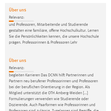
1 Jahr
Über uns
Relevanz:
Performance
und
Professoren
, Mitarbeitende und Studierende
Name:
gestalten eine familiäre, offene Hochschulkultur. Lernen
staticfilecache
Sie die Persönlichkeiten kennen, die unsere Hochschule
prägen. Professorinnen &
Professoren
Lehr
Zweck:
Für performante Seitenauslieferung wird in diesem Cookie
gespeichert, ob man eingeloggt ist.
Über uns
Sprachpräferenz
Relevanz:
begleiten Karrieren Das DCNN hilft Partnerinnen und
Name:
Partnern neu berufener Professorinnen und
Professoren
site-language-preference
bei der beruflichen Orientierung in der Region. Als
Zweck:
Mitglied unterstützt die OTH Amberg-Weiden [...]
Das Cookie speichert die gewählte Sprache der Website.
Formulierungen verwenden wie Studierende oder
Dozierende. Auch Paarformen wie Professorinnen und
Cookie Laufzeit: