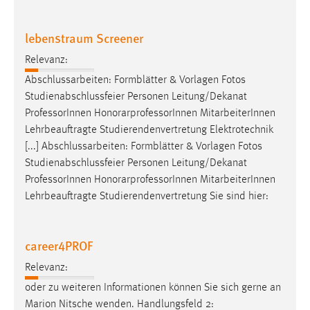
EXTERNE MEDIEN
Um Inhalte von Videoplattformen und Social Media
lebenstraum Screener
Plattformen anzeigen zu können, werden von diesen
Relevanz:
externen Medien Cookies gesetzt.
Abschlussarbeiten: Formblätter & Vorlagen Fotos
YouTube
Studienabschlussfeier Personen Leitung/Dekanat
Professor
Innen HonorarprofessorInnen MitarbeiterInnen
Lehrbeauftragte Studierendenvertretung Elektrotechnik
Vimeo
[...] Abschlussarbeiten: Formblätter & Vorlagen Fotos
Studienabschlussfeier Personen Leitung/Dekanat
Professor
Innen HonorarprofessorInnen MitarbeiterInnen
Lehrbeauftragte Studierendenvertretung Sie sind hier:
career4PROF
Relevanz:
oder zu weiteren Informationen können Sie sich gerne an
Marion Nitsche wenden. Handlungsfeld 2: