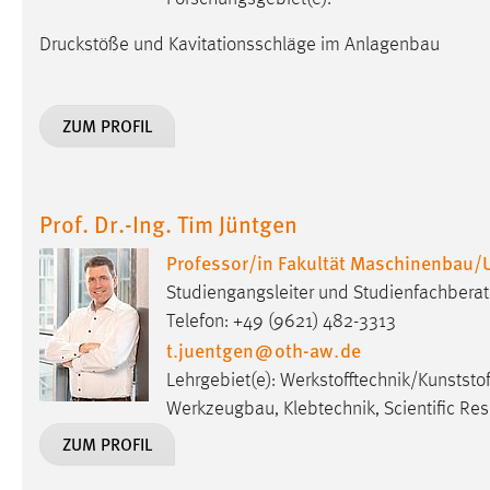
Anbieter:
Google Ireland Limited
Druckstöße und Kavitationsschläge im Anlagenbau
Zweck:
Conversion-Tracking
Cookie Laufzeit:
3 Monate
ZUM PROFIL
Facebook Pixel
Name:
_fbp
Prof. Dr.-Ing. Tim Jüntgen
Anbieter:
Facebook
Professor/in Fakultät Maschinenbau/
Studiengangsleiter und Studienfachbera
Zweck:
Conversion-Tracking
Telefon: +49 (9621) 482-3313
Cookie Laufzeit:
3 Monate
t.juentgen
@
oth-aw
.
de
Lehrgebiet(e): Werkstofftechnik/Kunststo
Werkzeugbau, Klebtechnik, Scientific Re
EXTERNE MEDIEN
ZUM PROFIL
Um Inhalte von Videoplattformen und Social Media
Plattformen anzeigen zu können, werden von diesen