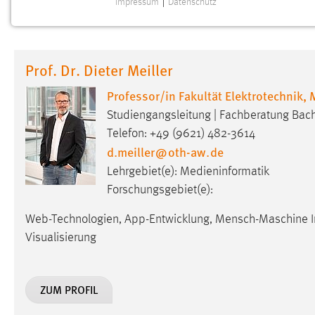
Impressum
|
Datenschutz
NOTWENDIGE COOKIES
Notwendige Cookies ermöglichen grundlegende
Funktionen und sind für die einwandfreie Funktion der
Prof. Dr. Dieter Meiller
Website erforderlich.
Professor/in Fakultät Elektrotechnik,
Einverständnis
Studiengangsleitung | Fachberatung Bac
Name:
Telefon: +49 (9621) 482-3614
cookie_consent
d.meiller
@
oth-aw
.
de
Zweck:
Dieser Cookie speichert die
Lehrgebiet(e): Medieninformatik
ausgewählten Einverständnis-Optionen
Forschungsgebiet(e):
des Benutzers
Cookie Laufzeit:
1 Jahr
Web-Technologien, App-Entwicklung, Mensch-Maschine Int
Visualisierung
Performance
Name:
staticfilecache
ZUM PROFIL
Zweck:
Für performante Seitenauslieferung wird