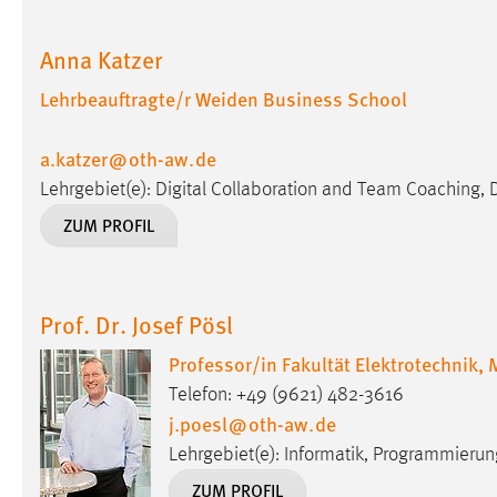
in diesem Cookie gespeichert, ob man
eingeloggt ist.
Anna Katzer
Lehrbeauftragte/r Weiden Business School
Sprachpräferenz
Name:
site-language-preference
a.katzer
@
oth-aw
.
de
Lehrgebiet(e): Digital Collaboration and Team Coaching, D
Zweck:
Das Cookie speichert die gewählte
Sprache der Website.
ZUM PROFIL
Cookie Laufzeit:
30 Tage
Prof. Dr. Josef Pösl
Chat
Professor/in Fakultät Elektrotechnik,
Name:
MibewSessionID, MIBEW_UserID,
mibew_locale, mibew-chat-frame-style-
Telefon: +49 (9621) 482-3616
5e9dbeb1811c0446
j.poesl
@
oth-aw
.
de
Lehrgebiet(e): Informatik, Programmierun
Zweck:
Wird benötigt um die Chatfunktion
nutzen zu können.
ZUM PROFIL