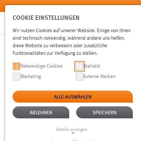
Zum Hauptinhalt springen
COOKIE EINSTELLUNGEN
Wir nutzen Cookies auf unserer Website. Einige von ihnen
sind technisch notwendig, während andere uns helfen,
diese Website zu verbessern oder zusätzliche
SUCHE
Funktionalitäten zur Verfügung zu stellen.
Notwendige Cookies
Statistik
Marketing
Externe Medien
ALLE AUSWÄHLEN
TYP: PERSONEN
ALTER: ÜBER EIN JAHR
Aktive Filter:
ABLEHNEN
SPEICHERN
Gesucht nach "raum".
Es wurden 13 Ergebnisse gefunden.
Z
Details anzeigen