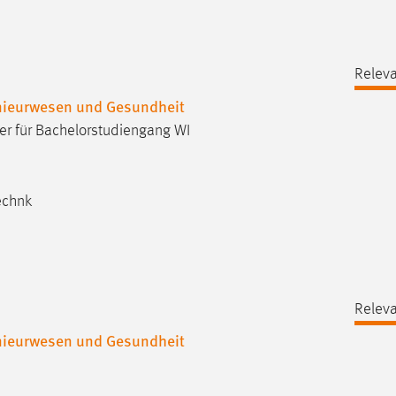
Releva
enieurwesen und Gesundheit
er für Bachelorstudiengang WI
echnk
Releva
enieurwesen und Gesundheit