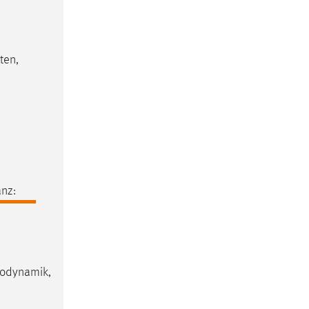
ten,
nz:
modynamik,