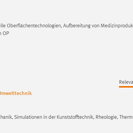
lle Oberflächentechnologien, Aufbereitung von Medizinproduk
im OP
Releva
Umwelttechnik
anik, Simulationen in der Kunststofftechnik, Rheologie, Ther