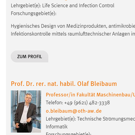
Lehrgebiet(e): Life Science and Infection Control
Matomo
Forschungsgebiet(e):
Name:
_pk_ref, _pk_cvar, _pk_id, _pk_ses
Hygienisches Design von Medizinprodukten, antimikrobie
Infektionskontrolle mittels raumlufttechnischer Anlagen 
Zweck:
Zugriffsstatistik
Cookie Laufzeit:
Max. 13 Monate
ZUM PROFIL
MARKETING
Prof. Dr. rer. nat. habil. Olaf Bleibaum
Marketing Cookies werden von Drittanbietern
verwendet, um personalisierte Werbung anzuzeigen.
Professor/in Fakultät Maschinenbau/
Sie tun dies, indem sie Besucher über Websites
Telefon: +49 (9621) 482-3338
hinweg verfolgen.
o.bleibaum
@
oth-aw
.
de
Google Ads
Lehrgebiet(e): Technische Strömungsmech
Informatik
Name:
_gcl_au
Forschungsgebiet(e):