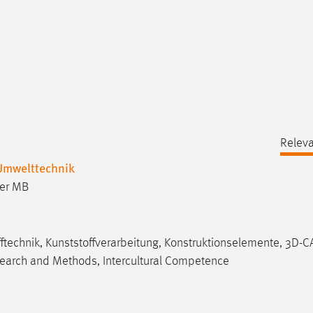
Releva
Umwelttechnik
ter MB
fftechnik, Kunststoffverarbeitung, Konstruktionselemente, 3D-C
search and Methods, Intercultural Competence