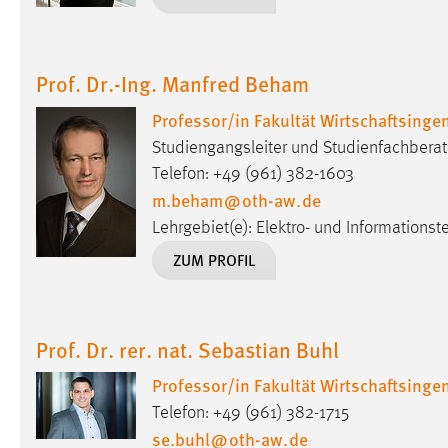
Cookie Laufzeit:
MibewSessionID, mibew-chat-frame-
style-5e9dbeb1811c0446 =
Sitzungslaufzeit, mibew_locale = 3
Prof. Dr.-Ing. Manfred Beham
Jahre, MIBEW_UserID = 1 Jahr
Professor/in Fakultät Wirtschaftsing
Login
Studiengangsleiter und Studienfachberat
Telefon: +49 (961) 382-1603
Name:
fe_user, be_user, be_lastLoginProvider
m.beham
@
oth-aw
.
de
Zweck:
Dieser Cookie ist notwendig um sich an
Lehrgebiet(e): Elektro- und Informationst
der Website einloggen zu können.
ZUM PROFIL
Cookie Laufzeit:
24 Stunden
Prof. Dr. rer. nat. Sebastian Buhl
STATISTIK
Professor/in Fakultät Wirtschaftsing
Statistik Cookies erfassen Informationen anonym.
Telefon: +49 (961) 382-1715
Diese Informationen helfen uns zu verstehen, wie
se.buhl
@
oth-aw
.
de
unsere Besucher unsere Website nutzen.