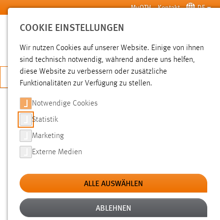
Zum Hauptinhalt springen
MyOTH
Kontakt
DE
COOKIE EINSTELLUNGEN
SUCHE
Wir nutzen Cookies auf unserer Website. Einige von ihnen
sind technisch notwendig, während andere uns helfen,
diese Website zu verbessern oder zusätzliche
JETZT BEWERBEN
Funktionalitäten zur Verfügung zu stellen.
Notwendige Cookies
SUCHE
Statistik
Marketing
FILTER
Externe Medien
Typ
ALLE AUSWÄHLEN
Erstellungsdatum
ABLEHNEN