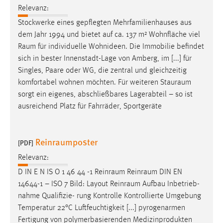
Relevanz:
1 Jahr
Stockwerke eines gepflegten Mehrfamilienhauses aus
dem Jahr 1994 und bietet auf ca. 137 m² Wohnfläche viel
Performance
Raum
für individuelle Wohnideen. Die Immobilie befindet
Name:
sich in bester Innenstadt-Lage von Amberg, im [...] für
staticfilecache
Singles, Paare oder WG, die zentral und gleichzeitig
komfortabel wohnen möchten. Für weiteren
Stauraum
Zweck:
sorgt ein eigenes, abschließbares Lagerabteil – so ist
Für performante Seitenauslieferung wird in diesem Cookie
ausreichend Platz für Fahrräder, Sportgeräte
gespeichert, ob man eingeloggt ist.
Sprachpräferenz
Reinraumposter
[PDF]
Name:
Relevanz:
site-language-preference
D IN E N IS O 1 46 44 -1
Reinraum
Reinraum
DIN EN
14644-1 – ISO 7 Bild: Layout
Reinraum
Aufbau Inbetrieb-
Zweck:
nahme Qualifizie- rung Kontrolle Kontrollierte Umgebung
Das Cookie speichert die gewählte Sprache der Website.
Temperatur 22°C Luftfeuchtigkeit [...] pyrogenarmen
Cookie Laufzeit:
Fertigung von polymerbasierenden Medizinprodukten