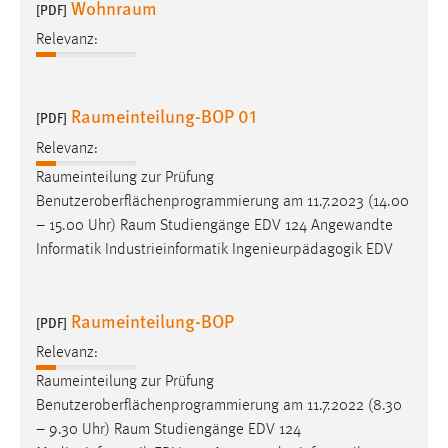
Wohnraum
[PDF]
Cookie Laufzeit:
Relevanz:
Max. 13 Monate
Raumeinteilung-BOP 01
[PDF]
MARKETING
Relevanz:
Marketing Cookies werden von Drittanbietern
Raumeinteilung
zur Prüfung
verwendet, um personalisierte Werbung anzuzeigen.
Benutzeroberflächenprogrammierung am 11.7.2023 (14.00
Sie tun dies, indem sie Besucher über Websites
– 15.00 Uhr)
Raum
Studiengänge EDV 124 Angewandte
hinweg verfolgen.
Informatik Industrieinformatik Ingenieurpädagogik EDV
Google Ads
Raumeinteilung-BOP
[PDF]
Name:
_gcl_au
Relevanz:
Raumeinteilung
zur Prüfung
Anbieter:
Benutzeroberflächenprogrammierung am 11.7.2022 (8.30
Google Ireland Limited
– 9.30 Uhr)
Raum
Studiengänge EDV 124
Zweck: