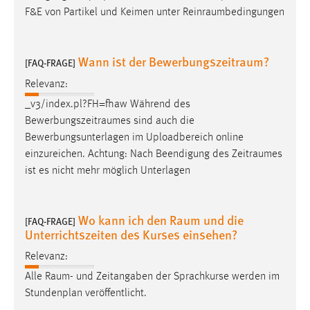
30 Tage
F&E von Partikel und Keimen unter
Reinraumbedingungen
Chat
Wann ist der Bewerbungszeitraum?
[FAQ-FRAGE]
Name:
Relevanz:
MibewSessionID, MIBEW_UserID, mibew_locale, mibew-
chat-frame-style-5e9dbeb1811c0446
_v3/index.pl?FH=fhaw Während des
Bewerbungszeitraumes
sind auch die
Zweck:
Bewerbungsunterlagen im Uploadbereich online
Wird benötigt um die Chatfunktion nutzen zu können.
einzureichen. Achtung: Nach Beendigung des
Zeitraumes
Cookie Laufzeit:
ist es nicht mehr möglich Unterlagen
MibewSessionID, mibew-chat-frame-style-
5e9dbeb1811c0446 = Sitzungslaufzeit, mibew_locale = 3
Jahre, MIBEW_UserID = 1 Jahr
Wo kann ich den Raum und die
[FAQ-FRAGE]
Unterrichtszeiten des Kurses einsehen?
Login
Relevanz:
Alle
Raum
- und Zeitangaben der Sprachkurse werden im
Name:
Stundenplan veröffentlicht.
fe_user, be_user, be_lastLoginProvider