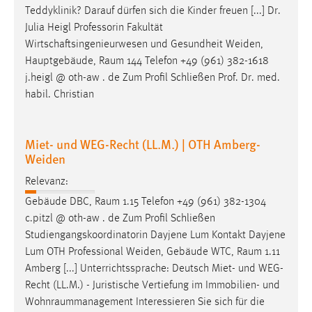
Teddyklinik? Darauf dürfen sich die Kinder freuen [...] Dr.
Julia Heigl Professorin Fakultät
Wirtschaftsingenieurwesen und Gesundheit Weiden,
Hauptgebäude,
Raum
144 Telefon +49 (961) 382-1618
j.heigl @ oth-aw . de Zum Profil Schließen Prof. Dr. med.
habil. Christian
Miet- und WEG-Recht (LL.M.) | OTH Amberg-
Weiden
Relevanz:
Gebäude DBC,
Raum
1.15 Telefon +49 (961) 382-1304
c.pitzl @ oth-aw . de Zum Profil Schließen
Studiengangskoordinatorin Dayjene Lum Kontakt Dayjene
Lum OTH Professional Weiden, Gebäude WTC,
Raum
1.11
Amberg [...] Unterrichtssprache: Deutsch Miet- und WEG-
Recht (LL.M.) - Juristische Vertiefung im Immobilien- und
Wohnraummanagement
Interessieren Sie sich für die