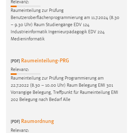
EXTERNE MEDIEN
Relevanz:
Raumeinteilung
zur Prüfung
Um Inhalte von Videoplattformen und Social Media
Benutzeroberflächenprogrammierung am 11.7.2024 (8.30
Plattformen anzeigen zu können, werden von diesen
– 9.30 Uhr)
Raum
Studiengänge EDV 124
externen Medien Cookies gesetzt.
Industrieinformatik Ingenieurpädagogik EDV 224
Medieninformatik
YouTube
Vimeo
Raumeinteilung-PRG
[PDF]
Relevanz:
Raumeinteilung
zur Prüfung Programmierung am
22.7.2022 (8.30 – 10.00 Uhr)
Raum
Belegung EMI 301
Vorrangige Belegung, Treffpunkt für
Raumeinteilung
EMI
202 Belegung nach Bedarf Alle
Raumordnung
[PDF]
Relevanz: