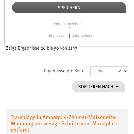
SPEICHERN
Alter
Details anzeigen
SUCHEN
Impressum
|
Datenschutz
NOTWENDIGE COOKIES
Gesucht nach "raum".
Es wurden 2197 Ergebnisse gefunden.
Zeige Ergebnisse 26 bis 50 von 2197.
Notwendige Cookies ermöglichen grundlegende
Funktionen und sind für die einwandfreie Funktion der
Website erforderlich.
Ergebnisse pro Seite:
Einverständnis
SORTIEREN NACH
Name:
cookie_consent
Zweck:
Dieser Cookie speichert die ausgewählten Einverständnis-
Traumlage in Amberg: 4-Zimmer-Maisonette-
Optionen des Benutzers
Wohnung nur wenige Schritte vom Marktplatz
entfernt
Cookie Laufzeit: