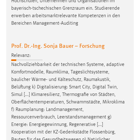
Hochschulen, Unternehmen und Organisationen im
bayerisch-tschechischen
Grenzraum
ein. Studierende
erwerben arbeitsmarktrelevante Kompetenzen in den
Bereichen Management-Auditing
Prof. Dr.-Ing. Sonja Bauer – Forschung
Relevanz:
Nachvollziehbarkeit der technischen Systeme, adaptive
Komfortmodelle,
Raumklima
, Tageslichtsysteme,
baulicher Wärme- und Kälteschutz,
Raumakustik
,
Belüftung k) Digitalisierung: Smart City, Digital Twin,
Simul [...] Klimaresilienz, Thermografie von Städten,
Oberflächentemperaturen, Schwammstädte, Mikroklima
f)
Raumplanung
: Landmanagement,
Ressourcenverbrauch, Leerstandsmanagement g)
Energie: Energiegewinnung, Regenerative [...]
Kooperation mit der KZ-Gedenkstädte Flossenbürg,
Bauten für das Gesundheitswesen n) Natürlicher