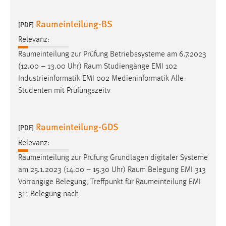
Zweck:
Dieser Cookie ist notwendig um sich an der Website
Raumeinteilung-BS
[PDF]
einloggen zu können.
Relevanz:
Cookie Laufzeit:
Raumeinteilung
zur Prüfung Betriebssysteme am 6.7.2023
24 Stunden
(12.00 – 13.00 Uhr)
Raum
Studiengänge EMI 102
Industrieinformatik EMI 002 Medieninformatik Alle
Studenten mit Prüfungszeitv
STATISTIK
Statistik Cookies erfassen Informationen anonym.
Raumeinteilung-GDS
[PDF]
Diese Informationen helfen uns zu verstehen, wie
unsere Besucher unsere Website nutzen.
Relevanz:
Raumeinteilung
zur Prüfung Grundlagen digitaler Systeme
Matomo
am 25.1.2023 (14.00 – 15.30 Uhr)
Raum
Belegung EMI 313
Vorrangige Belegung, Treffpunkt für
Raumeinteilung
EMI
Name:
311 Belegung nach
_pk_ref, _pk_cvar, _pk_id, _pk_ses
Zweck:
Zugriffsstatistik