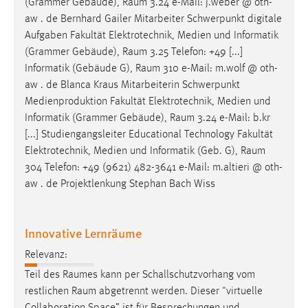
(Grammer Gebäude),
Raum
3.24 e-Mail: j.weber @ oth-
1 Jahr
aw . de Bernhard Gailer Mitarbeiter Schwerpunkt digitale
Aufgaben Fakultät Elektrotechnik, Medien und Informatik
Performance
(Grammer Gebäude),
Raum
3.25 Telefon: +49 [...]
Informatik (Gebäude G),
Raum
310 e-Mail: m.wolf @ oth-
Name:
aw . de Blanca Kraus Mitarbeiterin Schwerpunkt
staticfilecache
Medienproduktion Fakultät Elektrotechnik, Medien und
Informatik (Grammer Gebäude),
Raum
3.24 e-Mail: b.kr
Zweck:
[...] Studiengangsleiter Educational Technology Fakultät
Für performante Seitenauslieferung wird in diesem Cookie
gespeichert, ob man eingeloggt ist.
Elektrotechnik, Medien und Informatik (Geb. G),
Raum
304 Telefon: +49 (9621) 482-3641 e-Mail: m.altieri @ oth-
aw . de Projektlenkung Stephan Bach Wiss
Sprachpräferenz
Name:
Innovative Lernräume
site-language-preference
Relevanz:
Zweck:
Das Cookie speichert die gewählte Sprache der Website.
Teil des
Raumes
kann per Schallschutzvorhang vom
restlichen
Raum
abgetrennt werden. Dieser "virtuelle
Cookie Laufzeit: