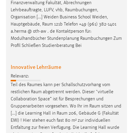
EXTERNE MEDIEN
Finanzverwaltung Fakultät, Abrechnungen
Lehrbeauftragte, LUFV, vhb,
Raumbuchungen
,
Um Inhalte von Videoplattformen und Social Media
Organisation [...] Weiden Business School Weiden,
Plattformen anzeigen zu können, werden von diesen
Hauptgebäude,
Raum
121b Telefon +49 (961) 382-1401
externen Medien Cookies gesetzt.
a.herma @ oth-aw . de Kontaktperson für:
Modulhandbücher Stundenplanung
Raumbuchungen
Zum
YouTube
Profil Schließen Studienberatung Bei
Vimeo
Innovative Lehrräume
Relevanz:
Teil des
Raumes
kann per Schallschutzvorhang vom
restlichen
Raum
abgetrennt werden. Dieser "virtuelle
Collaboration Space” ist für Besprechungen und
Gruppenarbeiten vorgesehen. Wo Ihr im
Raum
sitzen und
[...] die Learning Hall in
Raum
206, Gebäude G (Fakultät
EMI) ! Hier stehen euch fast 80 m² zur individuellen
Entfaltung zur freien Verfügung. Die Learning Hall wurde