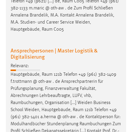
Telefon +49 (9621) [...] de,
Raum
C005 Telefon +49 (961)
382-1133 m.maric @ oth-aw . de Zum Profil Schließen
Annalena Brandelik, M.A. Kontakt Annalena Brandelik,
M.A. Studien- und Career Service Weiden,
Hauptgebäude,
Raum
C005
Ansprechpersonen | Master Logistik &
Digitalisierung
Relevanz:
Hauptgebäude,
Raum
121b Telefon +49 (961) 382-1409
f.trottmann @ oth-aw . de Ansprechpartnerin für
Prüfungsplanung, Finanzverwaltung Fakultät,
Abrechnungen Lehrbeauftragte, LUFV, vhb,
Raumbuchungen
, Organisation [...] Weiden Business
School Weiden, Hauptgebäude,
Raum
121b Telefon +49
(961) 382-1401 a.herma @ oth-aw . de Kontaktperson für:
Modulhandbücher Stundenplanung
Raumbuchungen
Zum
Profil Schließen Dekanatssekretärin [...] Kontakt Prof. Dr.-