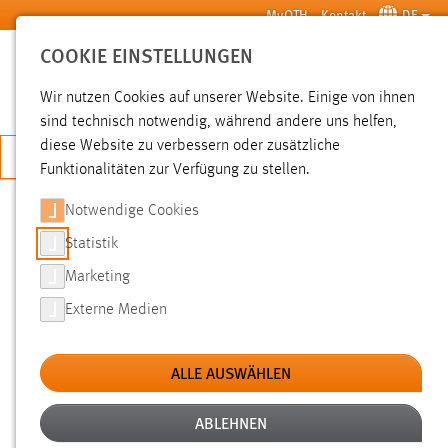
Zum Hauptinhalt springen
MyOTH
Kontakt
DE
COOKIE EINSTELLUNGEN
SUCHE
Wir nutzen Cookies auf unserer Website. Einige von ihnen
sind technisch notwendig, während andere uns helfen,
diese Website zu verbessern oder zusätzliche
JETZT BEWERBEN
Funktionalitäten zur Verfügung zu stellen.
Notwendige Cookies
SUCHE
Statistik
Marketing
FILTER
Externe Medien
Typ
ALLE AUSWÄHLEN
Erstellungsdatum
ABLEHNEN