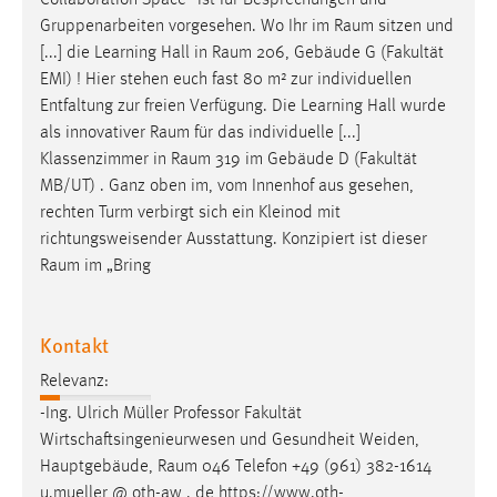
Collaboration Space” ist für Besprechungen und
30 Tage
Gruppenarbeiten vorgesehen. Wo Ihr im
Raum
sitzen und
[...] die Learning Hall in
Raum
206, Gebäude G (Fakultät
Chat
EMI) ! Hier stehen euch fast 80 m² zur individuellen
Entfaltung zur freien Verfügung. Die Learning Hall wurde
Name:
als innovativer
Raum
für das individuelle [...]
MibewSessionID, MIBEW_UserID, mibew_locale, mibew-
Klassenzimmer in
Raum
319 im Gebäude D (Fakultät
chat-frame-style-5e9dbeb1811c0446
MB/UT) . Ganz oben im, vom Innenhof aus gesehen,
Zweck:
rechten Turm verbirgt sich ein Kleinod mit
Wird benötigt um die Chatfunktion nutzen zu können.
richtungsweisender Ausstattung. Konzipiert ist dieser
Raum
im „Bring
Cookie Laufzeit:
MibewSessionID, mibew-chat-frame-style-
5e9dbeb1811c0446 = Sitzungslaufzeit, mibew_locale = 3
Kontakt
Jahre, MIBEW_UserID = 1 Jahr
Relevanz:
Login
-Ing. Ulrich Müller Professor Fakultät
Wirtschaftsingenieurwesen und Gesundheit Weiden,
Name:
Hauptgebäude,
Raum
046 Telefon +49 (961) 382-1614
fe_user, be_user, be_lastLoginProvider
u.mueller @ oth-aw . de https://www.oth-