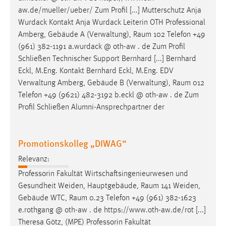
Zweck:
aw.de/mueller/ueber/ Zum Profil [...] Mutterschutz Anja
Dieser Cookie ist notwendig um sich an der Website
Wurdack Kontakt Anja Wurdack Leiterin OTH Professional
einloggen zu können.
Amberg, Gebäude A (Verwaltung),
Raum
102 Telefon +49
(961) 382-1191 a.wurdack @ oth-aw . de Zum Profil
Cookie Laufzeit:
Schließen Technischer Support Bernhard [...] Bernhard
24 Stunden
Eckl, M.Eng. Kontakt Bernhard Eckl, M.Eng. EDV
Verwaltung Amberg, Gebäude B (Verwaltung),
Raum
012
Telefon +49 (9621) 482-3192 b.eckl @ oth-aw . de Zum
STATISTIK
Profil Schließen Alumni-Ansprechpartner der
Statistik Cookies erfassen Informationen anonym.
Diese Informationen helfen uns zu verstehen, wie
unsere Besucher unsere Website nutzen.
Promotionskolleg „DIWAG“
Relevanz:
Matomo
Professorin Fakultät Wirtschaftsingenieurwesen und
Name:
Gesundheit Weiden, Hauptgebäude,
Raum
141 Weiden,
_pk_ref, _pk_cvar, _pk_id, _pk_ses
Gebäude WTC,
Raum
0.23 Telefon +49 (961) 382-1623
e.rothgang @ oth-aw . de https://www.oth-aw.de/rot [...]
Zweck:
Theresa Götz, (MPE) Professorin Fakultät
Zugriffsstatistik