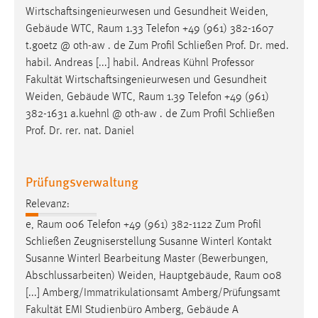
Wirtschaftsingenieurwesen und Gesundheit Weiden,
Cookie Laufzeit:
Gebäude WTC,
Raum
1.33 Telefon +49 (961) 382-1607
Max. 13 Monate
t.goetz @ oth-aw . de Zum Profil Schließen Prof. Dr. med.
habil. Andreas [...] habil. Andreas Kühnl Professor
Fakultät Wirtschaftsingenieurwesen und Gesundheit
MARKETING
Weiden, Gebäude WTC,
Raum
1.39 Telefon +49 (961)
382-1631 a.kuehnl @ oth-aw . de Zum Profil Schließen
Marketing Cookies werden von Drittanbietern
Prof. Dr. rer. nat. Daniel
verwendet, um personalisierte Werbung anzuzeigen.
Sie tun dies, indem sie Besucher über Websites
hinweg verfolgen.
Prüfungsverwaltung
Google Ads
Relevanz:
e,
Raum
006 Telefon +49 (961) 382-1122 Zum Profil
Name:
Schließen Zeugniserstellung Susanne Winterl Kontakt
_gcl_au
Susanne Winterl Bearbeitung Master (Bewerbungen,
Anbieter:
Abschlussarbeiten) Weiden, Hauptgebäude,
Raum
008
Google Ireland Limited
[...] Amberg/Immatrikulationsamt Amberg/Prüfungsamt
Fakultät EMI Studienbüro Amberg, Gebäude A
Zweck: