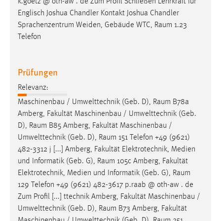
k.goetz @ oth-aw . de Zum Profil Schließen Lehrkraft für
Englisch Joshua Chandler Kontakt Joshua Chandler
Sprachenzentrum Weiden, Gebäude WTC,
Raum
1.23
Telefon
Prüfungen
Relevanz:
Maschinenbau / Umwelttechnik (Geb. D),
Raum
B78a
Amberg, Fakultät Maschinenbau / Umwelttechnik (Geb.
D),
Raum
B85 Amberg, Fakultät Maschinenbau /
Umwelttechnik (Geb. D),
Raum
151 Telefon +49 (9621)
482-3312 j [...] Amberg, Fakultät Elektrotechnik, Medien
und Informatik (Geb. G),
Raum
105c Amberg, Fakultät
Elektrotechnik, Medien und Informatik (Geb. G),
Raum
129 Telefon +49 (9621) 482-3617 p.raab @ oth-aw . de
Zum Profil [...] ttechnik Amberg, Fakultät Maschinenbau /
Umwelttechnik (Geb. D),
Raum
B73 Amberg, Fakultät
Maschinenbau / Umwelttechnik (Geb. D),
Raum
251