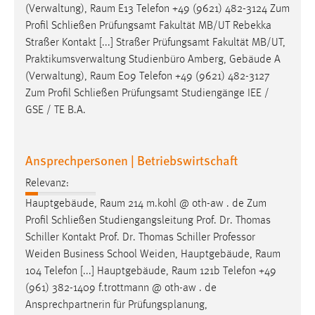
(Verwaltung),
Raum
E13 Telefon +49 (9621) 482-3124 Zum
Conversion-Tracking
Profil Schließen Prüfungsamt Fakultät MB/UT Rebekka
Cookie Laufzeit:
Straßer Kontakt [...] Straßer Prüfungsamt Fakultät MB/UT,
3 Monate
Praktikumsverwaltung Studienbüro Amberg, Gebäude A
(Verwaltung),
Raum
E09 Telefon +49 (9621) 482-3127
Zum Profil Schließen Prüfungsamt Studiengänge IEE /
Facebook Pixel
GSE / TE B.A.
Name:
_fbp
Ansprechpersonen | Betriebswirtschaft
Anbieter:
Facebook
Relevanz:
Hauptgebäude,
Raum
214 m.kohl @ oth-aw . de Zum
Zweck:
Profil Schließen Studiengangsleitung Prof. Dr. Thomas
Conversion-Tracking
Schiller Kontakt Prof. Dr. Thomas Schiller Professor
Cookie Laufzeit:
Weiden Business School Weiden, Hauptgebäude,
Raum
3 Monate
104 Telefon [...] Hauptgebäude,
Raum
121b Telefon +49
(961) 382-1409 f.trottmann @ oth-aw . de
Ansprechpartnerin für Prüfungsplanung,