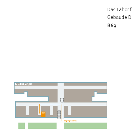
Das Labor f
Gebäude D 
B69
.