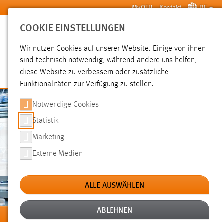
Zum Hauptinhalt springen
MyOTH
Kontakt
DE
COOKIE EINSTELLUNGEN
SUCHE
Wir nutzen Cookies auf unserer Website. Einige von ihnen
sind technisch notwendig, während andere uns helfen,
diese Website zu verbessern oder zusätzliche
JETZT BEWERBEN
Funktionalitäten zur Verfügung zu stellen.
Notwendige Cookies
Statistik
Marketing
TECHNOLOGIETRANSFERZENTRUM
NEW
Externe Medien
ALLE AUSWÄHLEN
ABLEHNEN
MENÜ