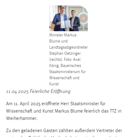
Conversion-Tracking
Cookie Laufzeit:
3 Monate
Minister Markus
Facebook Pixel
Blume und
Landtagsabgeordneter
Name:
Stephan Oetzinger
(rechts). Foto: Axel
_fbp
König, Bayerisches
Anbieter:
Staatsministerium für
Wissenschaft und
Facebook
Kunst
Zweck:
11.04.2025 Feierliche Eröffnung
Conversion-Tracking
Am 11. April 2025 eröffnete Herr Staatsminister für
Cookie Laufzeit:
Wissenschaft und Kunst Markus Blume feierlich das TTZ in
3 Monate
Weiherhammer.
Zu den geladenen Gästen zählten außerdem Vertreter der