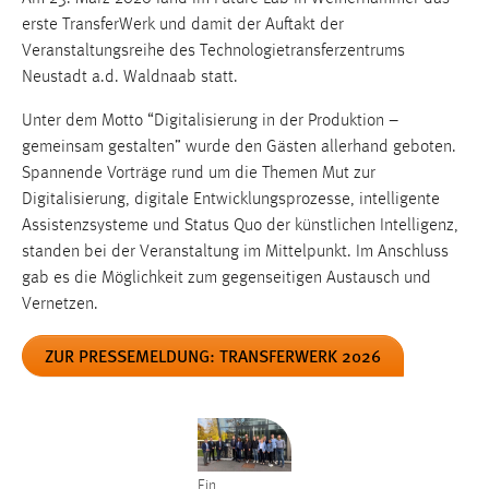
Zweck:
erste TransferWerk und damit der Auftakt der
Dieser Cookie ist notwendig um sich an der Website
Veranstaltungsreihe des Technologietransferzentrums
einloggen zu können.
Neustadt a.d. Waldnaab statt.
Cookie Laufzeit:
Unter dem Motto “Digitalisierung in der Produktion –
24 Stunden
gemeinsam gestalten” wurde den Gästen allerhand geboten.
Spannende Vorträge rund um die Themen Mut zur
Digitalisierung, digitale Entwicklungsprozesse, intelligente
STATISTIK
Assistenzsysteme und Status Quo der künstlichen Intelligenz,
Statistik Cookies erfassen Informationen anonym.
standen bei der Veranstaltung im Mittelpunkt. Im Anschluss
Diese Informationen helfen uns zu verstehen, wie
gab es die Möglichkeit zum gegenseitigen Austausch und
unsere Besucher unsere Website nutzen.
Vernetzen.
ZUR PRESSEMELDUNG: TRANSFERWERK 2026
Matomo
Name:
_pk_ref, _pk_cvar, _pk_id, _pk_ses
Zweck:
Zugriffsstatistik
Ein