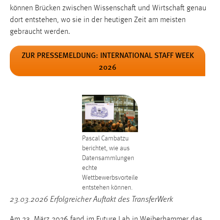
30 Tage
können Brücken zwischen Wissenschaft und Wirtschaft genau
dort entstehen, wo sie in der heutigen Zeit am meisten
Chat
gebraucht werden.
Name:
ZUR PRESSEMELDUNG: INTERNATIONAL STAFF WEEK
MibewSessionID, MIBEW_UserID, mibew_locale, mibew-
2026
chat-frame-style-5e9dbeb1811c0446
Zweck:
Wird benötigt um die Chatfunktion nutzen zu können.
Cookie Laufzeit:
MibewSessionID, mibew-chat-frame-style-
Pascal Cambatzu
5e9dbeb1811c0446 = Sitzungslaufzeit, mibew_locale = 3
berichtet, wie aus
Jahre, MIBEW_UserID = 1 Jahr
Datensammlungen
echte
Login
Wettbewerbsvorteile
entstehen können.
23.03.2026 Erfolgreicher Auftakt des TransferWerk
Name:
fe_user, be_user, be_lastLoginProvider
Am 23. März 2026 fand im Future Lab in Weiherhammer das