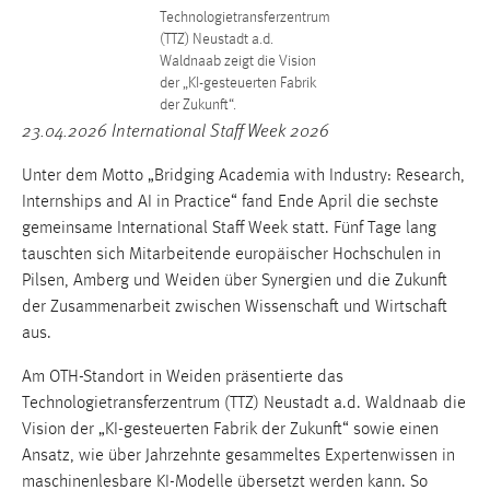
1 Jahr
Technologietransferzentrum
(TTZ) Neustadt a.d.
Waldnaab zeigt die Vision
Performance
der „KI-gesteuerten Fabrik
der Zukunft“.
Name:
23.04.2026 International Staff Week 2026
staticfilecache
Unter dem Motto „Bridging Academia with Industry: Research,
Zweck:
Internships and AI in Practice“ fand Ende April die sechste
Für performante Seitenauslieferung wird in diesem Cookie
gemeinsame International Staff Week statt. Fünf Tage lang
gespeichert, ob man eingeloggt ist.
tauschten sich Mitarbeitende europäischer Hochschulen in
Pilsen, Amberg und Weiden über Synergien und die Zukunft
Sprachpräferenz
der Zusammenarbeit zwischen Wissenschaft und Wirtschaft
aus.
Name:
site-language-preference
Am OTH-Standort in Weiden präsentierte das
Technologietransferzentrum (TTZ) Neustadt a.d. Waldnaab die
Zweck:
Vision der „KI-gesteuerten Fabrik der Zukunft“ sowie einen
Das Cookie speichert die gewählte Sprache der Website.
Ansatz, wie über Jahrzehnte gesammeltes Expertenwissen in
Cookie Laufzeit:
maschinenlesbare KI-Modelle übersetzt werden kann. So