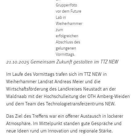
Gruppenfoto
Cookie Laufzeit:
vor dem Future
Max. 13 Monate
Lab in
Weiherhammer
zum
erfolgreichen
MARKETING
Abschluss des
gelungenen
Marketing Cookies werden von Drittanbietern
Vormittags.
verwendet, um personalisierte Werbung anzuzeigen.
21.10.2025 Gemeinsam Zukunft gestalten im TTZ NEW
Sie tun dies, indem sie Besucher über Websites
hinweg verfolgen.
Im Laufe des Vormittags trafen sich im TTZ NEW in
Weiherhammer Landrat Andreas Meier und die
Google Ads
Wirtschaftsförderung des Landkreises Neustadt an der
Waldnaab mit der Hochschulleitung der OTH Amberg-Weiden
Name:
und dem Team des Technologietransferzentrums NEW.
_gcl_au
Das Ziel des Treffens war ein offener Austausch in lockerer
Anbieter:
Atmosphäre. Im Mittelpunkt standen gute Gespräche und
Google Ireland Limited
neue Ideen rund um Innovation und regionale Stärke.
Zweck: