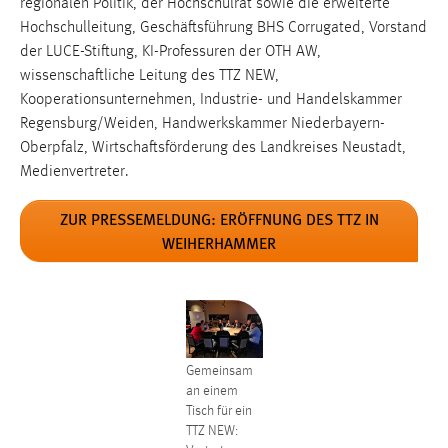
regionalen Politik, der Hochschulrat sowie die erweiterte
EXTERNE MEDIEN
Hochschulleitung, Geschäftsführung BHS Corrugated, Vorstand
Um Inhalte von Videoplattformen und Social Media
der LUCE-Stiftung, KI-Professuren der OTH AW,
Plattformen anzeigen zu können, werden von diesen
wissenschaftliche Leitung des TTZ NEW,
externen Medien Cookies gesetzt.
Kooperationsunternehmen, Industrie- und Handelskammer
Regensburg/Weiden, Handwerkskammer Niederbayern-
YouTube
Oberpfalz, Wirtschaftsförderung des Landkreises Neustadt,
Medienvertreter.
Vimeo
ZUR PRESSEMELDUNG: ERÖFFNUNG DES TTZ IN
WEIHERHAMMER
Gemeinsam
an einem
Tisch für ein
TTZ NEW: