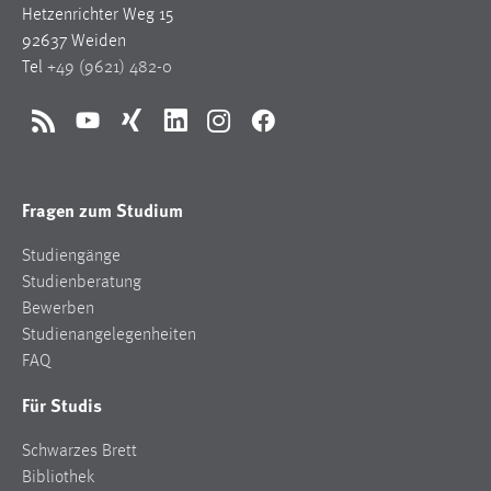
Hetzenrichter Weg 15
Conversion-Tracking
92637 Weiden
Cookie Laufzeit:
Tel
+49 (9621) 482-0
3 Monate
RSS
YouTube
Xing
LinkedIn
Instagram
Facebook
Facebook Pixel
Name:
Fragen zum Studium
_fbp
Studiengänge
Anbieter:
Studienberatung
Facebook
Bewerben
Zweck:
Studienangelegenheiten
Conversion-Tracking
FAQ
Cookie Laufzeit:
Für Studis
3 Monate
Schwarzes Brett
Bibliothek