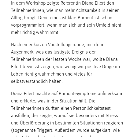
In dem Workshop zeigte Referentin Diana Eilert den
1 Jahr
Teilnehmerinnen, wie man mehr Achtsamkeit in seinen
Alltag bringt. Denn eines ist klar: Burnout ist schon
Performance
vorprogrammiert, wenn man sich und sein Umfeld nicht
mehr richtig wahrnimmt.
Name:
staticfilecache
Nach einer kurzen Vorstellungsrunde, mit dem
Augenmerk, was das lustigste Ereignis der
Zweck:
Teilnehmerinnen der letzten Woche war, wollte Diana
Für performante Seitenauslieferung wird in diesem Cookie
gespeichert, ob man eingeloggt ist.
Eilert bewusst zeigen, wie wenig wir positive Dinge im
Leben richtig wahrnehmen und vieles für
selbstverständlich halten.
Sprachpräferenz
Diana Eilert machte auf Burnout-Symptome aufmerksam
Name:
und erklärte, was in der Situation hilft. Die
site-language-preference
Teilnehmerinnen durften einen Persönlichkeitstest
Zweck:
ausfüllen, der zeigte, worauf sie besonders mit Stress
Das Cookie speichert die gewählte Sprache der Website.
und Überförderung in bestimmten Situationen reagieren
(sogenannte Trigger). Außerdem wurde aufgeklärt, wie
Cookie Laufzeit: