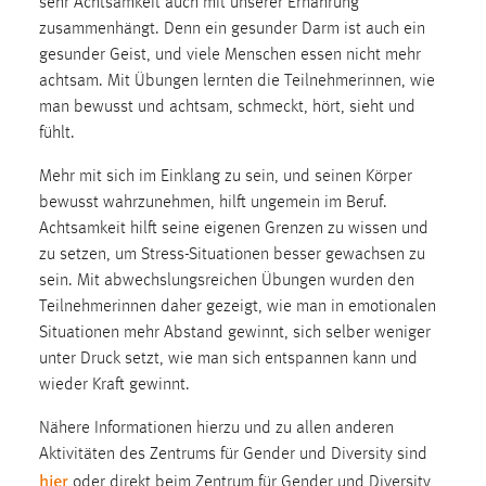
sehr Achtsamkeit auch mit unserer Ernährung
30 Tage
zusammenhängt. Denn ein gesunder Darm ist auch ein
gesunder Geist, und viele Menschen essen nicht mehr
Chat
achtsam. Mit Übungen lernten die Teilnehmerinnen, wie
man bewusst und achtsam, schmeckt, hört, sieht und
Name:
fühlt.
MibewSessionID, MIBEW_UserID, mibew_locale, mibew-
chat-frame-style-5e9dbeb1811c0446
Mehr mit sich im Einklang zu sein, und seinen Körper
Zweck:
bewusst wahrzunehmen, hilft ungemein im Beruf.
Wird benötigt um die Chatfunktion nutzen zu können.
Achtsamkeit hilft seine eigenen Grenzen zu wissen und
zu setzen, um Stress-Situationen besser gewachsen zu
Cookie Laufzeit:
sein. Mit abwechslungsreichen Übungen wurden den
MibewSessionID, mibew-chat-frame-style-
Teilnehmerinnen daher gezeigt, wie man in emotionalen
5e9dbeb1811c0446 = Sitzungslaufzeit, mibew_locale = 3
Situationen mehr Abstand gewinnt, sich selber weniger
Jahre, MIBEW_UserID = 1 Jahr
unter Druck setzt, wie man sich entspannen kann und
wieder Kraft gewinnt.
Login
Nähere Informationen hierzu und zu allen anderen
Name:
Aktivitäten des Zentrums für Gender und Diversity sind
fe_user, be_user, be_lastLoginProvider
hier
oder direkt beim Zentrum für Gender und Diversity