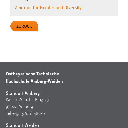
Zentrum für Gender und Diversity
Cookie Laufzeit:
Max. 13 Monate
ZURÜCK
MARKETING
Marketing Cookies werden von Drittanbietern
verwendet, um personalisierte Werbung anzuzeigen.
Sie tun dies, indem sie Besucher über Websites
hinweg verfolgen.
Ostbayerische Technische
Hochschule Amberg-Weiden
Google Ads
Standort Amberg
Name:
Kaiser-Wilhelm-Ring 23
_gcl_au
92224 Amberg
Anbieter:
Tel
+49 (9621) 482-0
Google Ireland Limited
Standort Weiden
Zweck: