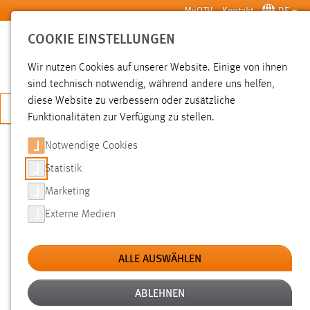
Zum Hauptinhalt springen
MyOTH
Kontakt
DE
COOKIE EINSTELLUNGEN
SUCHE
Wir nutzen Cookies auf unserer Website. Einige von ihnen
sind technisch notwendig, während andere uns helfen,
diese Website zu verbessern oder zusätzliche
JETZT BEWERBEN
Funktionalitäten zur Verfügung zu stellen.
Sie sind hier:
News der OTH Amberg-Weiden
Hochschule
Aktuelles
Notwendige Cookies
Statistik
ACHTSAMKEIT – WORKSHOP DER
Marketing
MENTORING-PROGRAMME
Externe Medien
27.11.2019
ALLE AUSWÄHLEN
Müssen gibt es nicht, aber ich darf, ich will,
ich möchte und ich kann! Einer der Leitsätze
ABLEHNEN