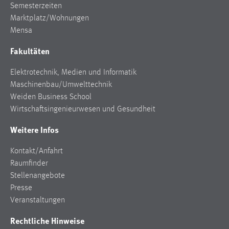
EXTERNE MEDIEN
Semesterzeiten
Marktplatz/Wohnungen
Um Inhalte von Videoplattformen und Social Media
Mensa
Plattformen anzeigen zu können, werden von diesen
externen Medien Cookies gesetzt.
Fakultäten
YouTube
Elektrotechnik, Medien und Informatik
Maschinenbau/Umwelttechnik
Weiden Business School
Vimeo
Wirtschaftsingenieurwesen und Gesundheit
Weitere Infos
Kontakt/Anfahrt
Raumfinder
Stellenangebote
Presse
Veranstaltungen
Rechtliche Hinweise