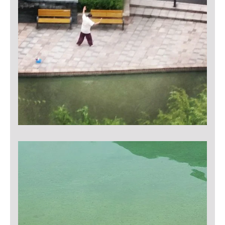
Cookie Laufzeit:
Max. 13 Monate
MARKETING
Marketing Cookies werden von Drittanbietern
verwendet, um personalisierte Werbung anzuzeigen.
Sie tun dies, indem sie Besucher über Websites
hinweg verfolgen.
Google Ads
Name:
_gcl_au
Anbieter:
Google Ireland Limited
Zweck: