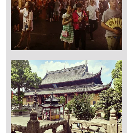
EXTERNE MEDIEN
Um Inhalte von Videoplattformen und Social Media
Plattformen anzeigen zu können, werden von diesen
externen Medien Cookies gesetzt.
YouTube
Vimeo