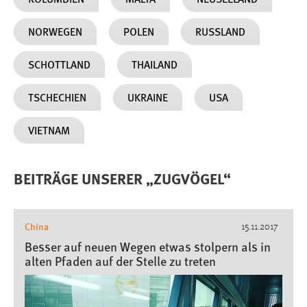
1 Jahr
NORWEGEN
POLEN
RUSSLAND
Performance
SCHOTTLAND
THAILAND
Name:
staticfilecache
TSCHECHIEN
UKRAINE
USA
Zweck:
VIETNAM
Für performante Seitenauslieferung wird in diesem Cookie
gespeichert, ob man eingeloggt ist.
BEITRÄGE UNSERER „ZUGVÖGEL“
Sprachpräferenz
Name:
China
15.11.2017
site-language-preference
Besser auf neuen Wegen etwas stolpern als in
Zweck:
alten Pfaden auf der Stelle zu treten
Das Cookie speichert die gewählte Sprache der Website.
Cookie Laufzeit: