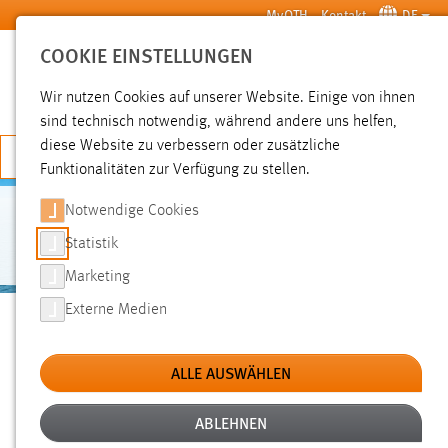
Zum Hauptinhalt springen
MyOTH
Kontakt
DE
COOKIE EINSTELLUNGEN
SUCHE
Wir nutzen Cookies auf unserer Website. Einige von ihnen
sind technisch notwendig, während andere uns helfen,
diese Website zu verbessern oder zusätzliche
JETZT BEWERBEN
Funktionalitäten zur Verfügung zu stellen.
Notwendige Cookies
AUSLANDSBLOG ZUGVÖGEL
Statistik
Marketing
Sie sind hier:
Externe Medien
Auslandsblog Zugvögel
International
Wege ins Ausland
ZUGVÖGEL
ALLE AUSWÄHLEN
ÜBER DEN BLOG
ABLEHNEN