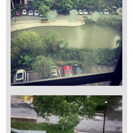
Zweck:
Dieser Cookie ist notwendig um sich an der Website
einloggen zu können.
Cookie Laufzeit:
24 Stunden
STATISTIK
Statistik Cookies erfassen Informationen anonym.
Diese Informationen helfen uns zu verstehen, wie
unsere Besucher unsere Website nutzen.
Matomo
Name:
_pk_ref, _pk_cvar, _pk_id, _pk_ses
Zweck:
Zugriffsstatistik