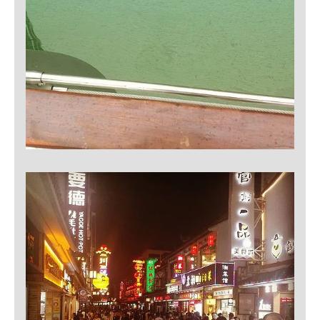
Conversion-Tracking
Cookie Laufzeit:
3 Monate
Facebook Pixel
Name:
_fbp
Anbieter:
Facebook
Zweck:
Conversion-Tracking
Cookie Laufzeit:
3 Monate