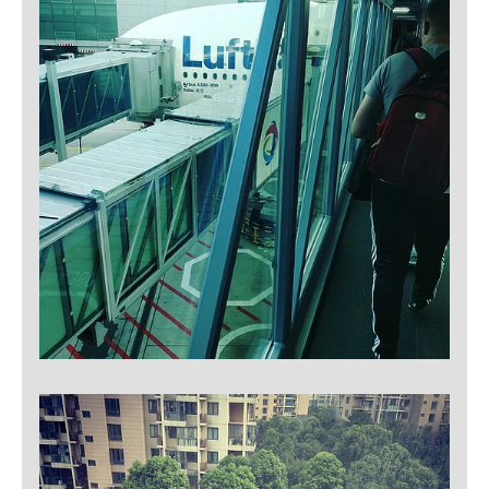
30 Tage
Chat
Name:
MibewSessionID, MIBEW_UserID, mibew_locale, mibew-
chat-frame-style-5e9dbeb1811c0446
Zweck:
Wird benötigt um die Chatfunktion nutzen zu können.
Cookie Laufzeit:
MibewSessionID, mibew-chat-frame-style-
5e9dbeb1811c0446 = Sitzungslaufzeit, mibew_locale = 3
Jahre, MIBEW_UserID = 1 Jahr
Login
Name:
fe_user, be_user, be_lastLoginProvider