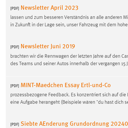
Newsletter April 2023
Anbieter:
Google Ireland Limited
[PDF]
Zweck:
Conversion-Tracking
lassen und zum besseren Verständnis an alle anderen M
in Zukunft in der Lage sein, unser Fahrzeug mit dem hohen
Cookie Laufzeit:
3 Monate
Facebook Pixel
Newsletter Juni 2019
[PDF]
Name:
brachten wir die Rennwagen der letzten Jahre auf den C
_fbp
des Teams und seiner Autos innerhalb der vergangen 15 J
Anbieter:
Facebook
Zweck:
Conversion-Tracking
MINT-Maedchen Essay Ertl-und-Co
[PDF]
Cookie Laufzeit:
3 Monate
prozessbezogene Feedback. Es konzentriert sich auf die
eine Aufgabe herangeht (Beispiele wären "du hast dich 
EXTERNE MEDIEN
Um Inhalte von Videoplattformen und Social Media
Siebte AEnderung Grundordnung 20240
[PDF]
Plattformen anzeigen zu können, werden von diesen