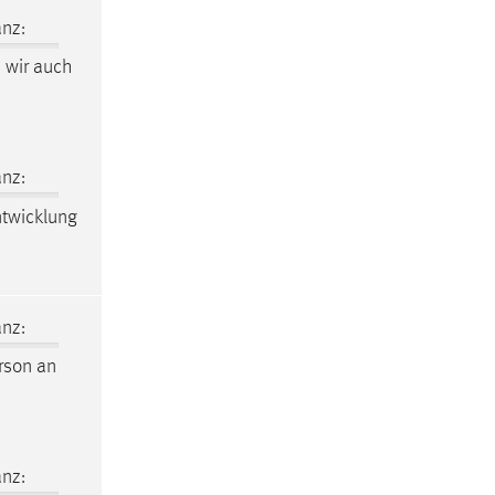
nz:
wir auch
nz:
ntwicklung
nz:
erson an
nz: