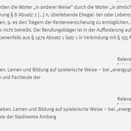
rden die Wörter „in anderer
Weise
“ durch die Wörter „in ähnlic
nung § 8 Absatz 2 [...] n, überlebende Ehegat- ten oder Lebens
en
, 9. es den Trägern der Rentenversicherung zu ermöglichen, 
nicht betreibt. Der Berufungskläger ist in der Aufforderung au
ebenenfalls aus § 197a Absatz 1 Satz 1 in Verbindung mit § 155 
Releva
en. Lernen und Bildung auf spielerische
Weise
– bei „energy4
n und Fachleute der
Releva
leben. Lernen und Bildung auf spielerische
Weise
– bei „energ
eute der Stadtwerke Amberg