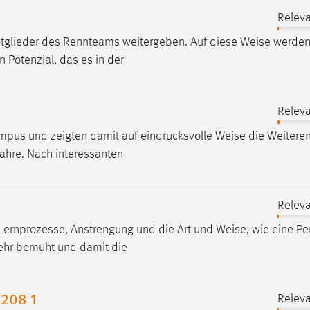
Releva
itglieder des Rennteams weitergeben. Auf diese
Weise
werden 
 Potenzial, das es in der
Releva
ampus und zeigten damit auf eindrucksvolle
Weise
die Weitere
ahre. Nach interessanten
Releva
 Lernprozesse, Anstrengung und die Art und
Weise
, wie eine P
sehr bemüht und damit die
208 1
Releva