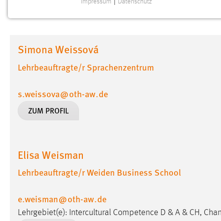
Impressum
|
Datenschutz
NOTWENDIGE COOKIES
Notwendige Cookies ermöglichen grundlegende
Funktionen und sind für die einwandfreie Funktion der
Simona Weissová
Website erforderlich.
Lehrbeauftragte/r Sprachenzentrum
Einverständnis
s.weissova
@
oth-aw
.
de
Name:
cookie_consent
ZUM PROFIL
Zweck:
Dieser Cookie speichert die
ausgewählten Einverständnis-Optionen
des Benutzers
Cookie Laufzeit:
Elisa Weisman
1 Jahr
Lehrbeauftragte/r Weiden Business School
Performance
e.weisman
@
oth-aw
.
de
Name:
staticfilecache
Lehrgebiet(e): Intercultural Competence D & A & CH, C
Zweck:
Für performante Seitenauslieferung wird