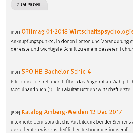
ZUM PROFIL
in diesem Cookie gespeichert, ob man
eingeloggt ist.
Sprachpräferenz
OTHmag 01-2018 Wirtschaftspsychologie
[PDF]
Name:
site-language-preference
Anknüpfungspunkte, in denen Lernen und Veränderung st
der erste und wichtigste Schritt zu einem besseren Führ
Zweck:
Das Cookie speichert die gewählte
Sprache der Website.
Cookie Laufzeit:
SPO HB Bachelor Schie 4
30 Tage
[PDF]
Pflichtmodule behandelt. Über das Angebot an Wahlpflic
Chat
Modulhandbuch (1) Die Fakultät Betriebswirtschaft erstell
Name:
MibewSessionID, MIBEW_UserID,
mibew_locale, mibew-chat-frame-style-
Katalog Amberg-Weiden 12 Dec 2017
5e9dbeb1811c0446
[PDF]
integrierte berufspraktische Ausbildung bei der Siemens
Zweck:
Wird benötigt um die Chatfunktion
nutzen zu können.
des erlernten wissenschaftlichen Instrumentariums auf die