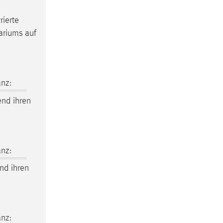
rierte
ariums auf
nz:
nd ihren
nz:
nd ihren
nz: