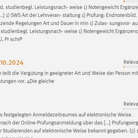
ild. studienbegl. Leistungsnach-
weise
1) Notengewicht Ergänz
.] 1) SWS Art der Lehrveran- staltung 1) Prüfung: Endnotenbild.
ende Regelungen Art und Dauer in min 1) Zulas- sungsvor- aus- 
. studienbegl. Leistungsnach-
weise
1) Notengewicht Ergänzen
, Pr schrP
.10.2024
Releva
 teilt die Vergütung in geeigneter Art und
Weise
der Person mi
stungen vor. 4Die gleiche
Releva
 festgelegten Anmeldezeitraumes auf elektronische
Weise
.
 nach der Online-Prüfungsanmeldung über das [...] Prüfungser
r Studierenden auf elektronische
Weise
bekannt gegeben. (2) 