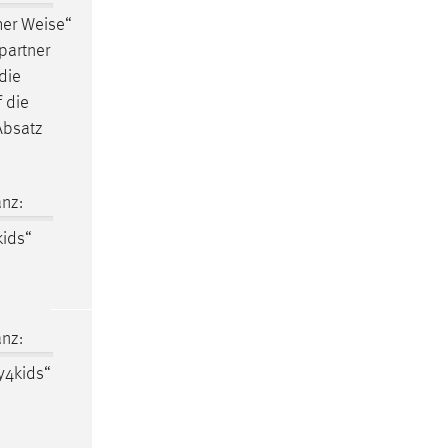
her
Weise
“
partner
die
f die
Absatz
nz:
kids“
nz:
y4kids“