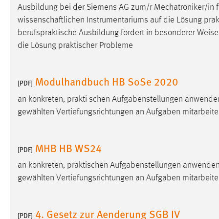
Ausbildung bei der Siemens AG zum/r Mechatroniker/in f
Cookie Laufzeit:
MibewSessionID, mibew-chat-frame-
wissenschaftlichen Instrumentariums auf die Lösung prakti
style-5e9dbeb1811c0446 =
Sitzungslaufzeit, mibew_locale = 3
berufspraktische Ausbildung fördert in besonderer
Weise
Jahre, MIBEW_UserID = 1 Jahr
die Lösung praktischer Probleme
Login
Modulhandbuch HB SoSe 2020
[PDF]
Name:
fe_user, be_user, be_lastLoginProvider
an konkreten, prakti schen Aufgabenstellungen anwenden
Zweck:
Dieser Cookie ist notwendig um sich an
gewählten Vertiefungsrichtungen an Aufgaben mitarbeite
der Website einloggen zu können.
Cookie Laufzeit:
24 Stunden
MHB HB WS24
[PDF]
an konkreten, praktischen Aufgabenstellungen anwenden 
STATISTIK
gewählten Vertiefungsrichtungen an Aufgaben mitarbeite
Statistik Cookies erfassen Informationen anonym.
Diese Informationen helfen uns zu verstehen, wie
4. Gesetz zur Aenderung SGB IV
[PDF]
unsere Besucher unsere Website nutzen.