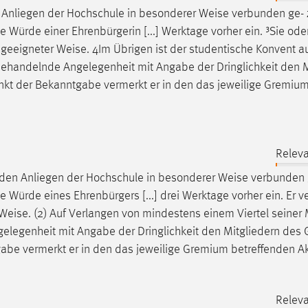
en Anliegen der Hochschule in besonderer
Weise
verbunden ge- 
Würde einer Ehrenbürgerin [...] Werktage vorher ein. ³Sie oder
n geeigneter
Weise
. 4Im Übrigen ist der studentische Konvent a
] behandelnde Angelegenheit mit Angabe der Dringlichkeit den 
nkt der Bekanntgabe vermerkt er in den das jeweilige Gremiu
Releva
ch den Anliegen der Hochschule in besonderer
Weise
verbunden 
Würde eines Ehrenbürgers [...] drei Werktage vorher ein. Er v
Weise
. (2) Auf Verlangen von mindestens einem Viertel seiner 
ngelegenheit mit Angabe der Dringlichkeit den Mitgliedern de
abe vermerkt er in den das jeweilige Gremium betreffenden A
Releva