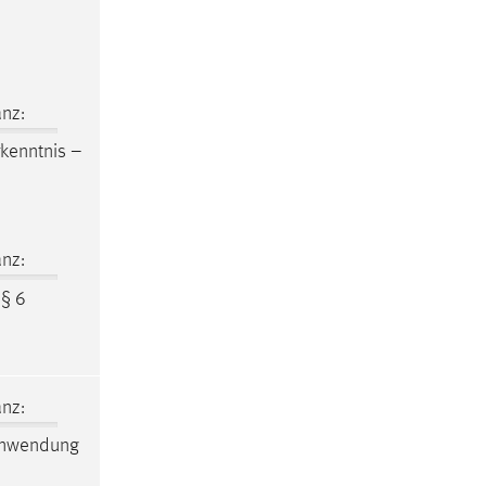
nz:
kenntnis –
nz:
 § 6
nz:
Anwendung
e