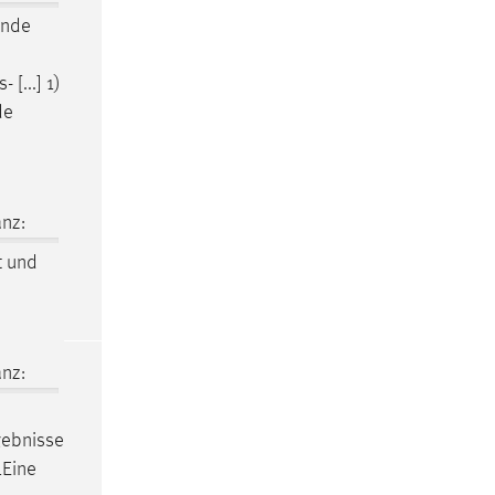
ende
[...] 1)
de
nz:
t und
nz:
gebnisse
1Eine