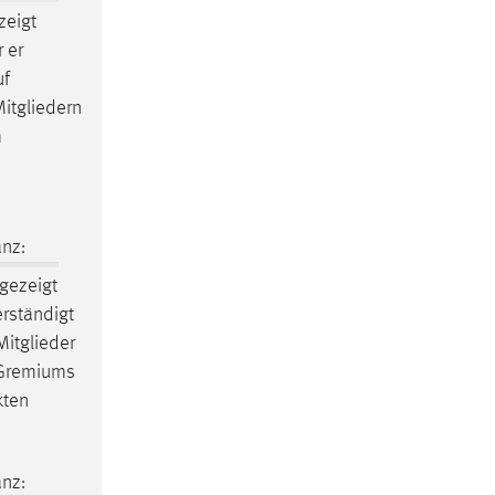
zeigt
 er
uf
Mitgliedern
m
nz:
gezeigt
erständigt
Mitglieder
s Gremiums
kten
nz: