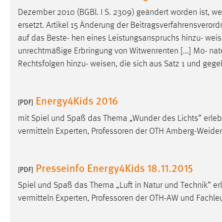
Dezember 2010 (BGBl. I S. 2309) geändert worden ist, we
Matomo
ersetzt. Artikel 15 Änderung der Beitragsverfahrensverord
auf das Beste- hen eines Leistungsanspruchs hinzu-
weis
Name:
_pk_ref, _pk_cvar, _pk_id, _pk_ses
unrechtmäßige Erbringung von Witwenrenten [...] Mo- nate 
Zweck:
Zugriffsstatistik
Rechtsfolgen hinzu-
weisen
, die sich aus Satz 1 und geg
Cookie Laufzeit:
Max. 13 Monate
Energy4Kids 2016
[PDF]
MARKETING
mit Spiel und Spaß das Thema „Wunder des Lichts“ erleb
vermitteln Experten, Professoren der OTH Amberg-Weide
Marketing Cookies werden von Drittanbietern
verwendet, um personalisierte Werbung anzuzeigen.
Sie tun dies, indem sie Besucher über Websites
Presseinfo Energy4Kids 18.11.2015
[PDF]
hinweg verfolgen.
Spiel und Spaß das Thema „Luft in Natur und Technik“ er
Google Ads
vermitteln Experten, Professoren der OTH-AW und Fachl
Name:
_gcl_au