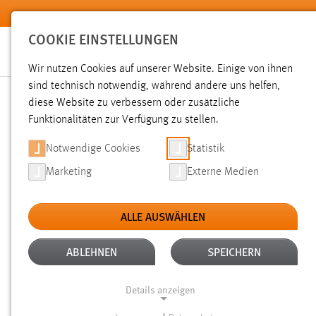
Zum Hauptinhalt springen
COOKIE EINSTELLUNGEN
Wir nutzen Cookies auf unserer Website. Einige von ihnen
sind technisch notwendig, während andere uns helfen,
diese Website zu verbessern oder zusätzliche
SUCHE
Funktionalitäten zur Verfügung zu stellen.
Notwendige Cookies
Statistik
Marketing
Externe Medien
ALLE AUSWÄHLEN
ALTER: ÜBER EIN JAHR
ALLE FILTER EN
Aktive Filter:
ABLEHNEN
SPEICHERN
Gesucht nach "weis".
Es wurden 573 Ergebnisse gefunden.
Details anzeigen