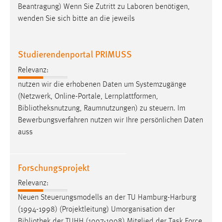
Beantragung) Wenn Sie Zutritt zu Laboren benötigen,
Conversion-Tracking
wenden Sie sich bitte an die jeweils
Cookie Laufzeit:
3 Monate
Studierendenportal PRIMUSS
Facebook Pixel
Relevanz:
nutzen wir die erhobenen Daten um Systemzugänge
Name:
(Netzwerk, Online-Portale, Lernplattformen,
_fbp
Bibliotheksnutzung
, Raumnutzungen) zu steuern. Im
Anbieter:
Bewerbungsverfahren nutzen wir Ihre persönlichen Daten
Facebook
auss
Zweck:
Conversion-Tracking
Forschungsprojekt
Cookie Laufzeit:
Relevanz:
3 Monate
Neuen Steuerungsmodells an der TU Hamburg-Harburg
(1994-1998) (Projektleitung) Umorganisation der
Bibliothek
der TUHH (1997-1998) Mitglied der Task Force