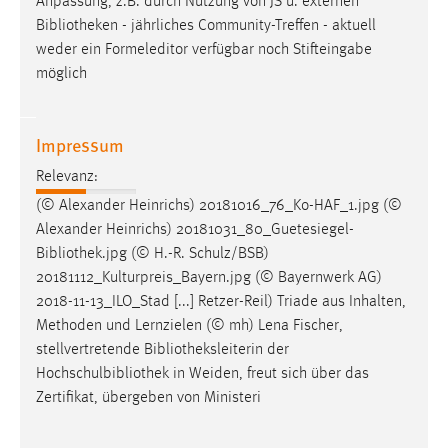
Anpassung, z.B. durch Nutzung von JS u. externen
Bibliotheken
- jährliches Community-Treffen - aktuell
weder ein Formeleditor verfügbar noch Stifteingabe
möglich
Impressum
Relevanz:
(© Alexander Heinrichs) 20181016_76_Ko-HAF_1.jpg (©
Alexander Heinrichs) 20181031_80_Guetesiegel-
Bibliothek
.jpg (© H.-R. Schulz/BSB)
20181112_Kulturpreis_Bayern.jpg (© Bayernwerk AG)
2018-11-13_ILO_Stad [...] Retzer-Reil) Triade aus Inhalten,
Methoden und Lernzielen (© mh) Lena Fischer,
stellvertretende
Bibliotheksleiterin
der
Hochschulbibliothek in Weiden, freut sich über das
Zertifikat, übergeben von Ministeri