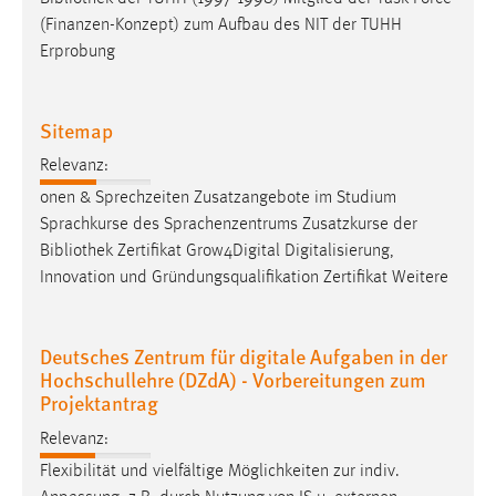
EXTERNE MEDIEN
(Finanzen-Konzept) zum Aufbau des NIT der TUHH
Um Inhalte von Videoplattformen und Social Media
Erprobung
Plattformen anzeigen zu können, werden von diesen
externen Medien Cookies gesetzt.
Sitemap
YouTube
Relevanz:
onen & Sprechzeiten Zusatzangebote im Studium
Vimeo
Sprachkurse des Sprachenzentrums Zusatzkurse der
Bibliothek
Zertifikat Grow4Digital Digitalisierung,
Innovation und Gründungsqualifikation Zertifikat Weitere
Deutsches Zentrum für digitale Aufgaben in der
Hochschullehre (DZdA) - Vorbereitungen zum
Projektantrag
Relevanz:
Flexibilität und vielfältige Möglichkeiten zur indiv.