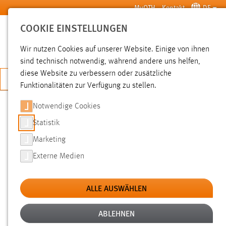
Zum Hauptinhalt springen
MyOTH
Kontakt
DE
COOKIE EINSTELLUNGEN
SUCHE
Wir nutzen Cookies auf unserer Website. Einige von ihnen
sind technisch notwendig, während andere uns helfen,
diese Website zu verbessern oder zusätzliche
JETZT BEWERBEN
Funktionalitäten zur Verfügung zu stellen.
Notwendige Cookies
SUCHE
Statistik
Marketing
FILTER
Externe Medien
Typ
ALLE AUSWÄHLEN
Erstellungsdatum
ABLEHNEN