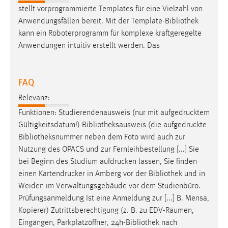
stellt vorprogrammierte Templates für eine Vielzahl von
Cookie Laufzeit:
Anwendungsfällen bereit. Mit der Template-
Bibliothek
Max. 13 Monate
kann ein Roboterprogramm für komplexe kraftgeregelte
Anwendungen intuitiv erstellt werden. Das
MARKETING
FAQ
Marketing Cookies werden von Drittanbietern
verwendet, um personalisierte Werbung anzuzeigen.
Relevanz:
Sie tun dies, indem sie Besucher über Websites
Funktionen: Studierendenausweis (nur mit aufgedrucktem
hinweg verfolgen.
Gültigkeitsdatum!)
Bibliotheksausweis
(die aufgedruckte
Bibliotheksnummer
neben dem Foto wird auch zur
Google Ads
Nutzung des OPACS und zur Fernleihbestellung [...] Sie
bei Beginn des Studium aufdrucken lassen, Sie finden
Name:
einen Kartendrucker in Amberg vor der
Bibliothek
und in
_gcl_au
Weiden im Verwaltungsgebäude vor dem Studienbüro.
Anbieter:
Prüfungsanmeldung Ist eine Anmeldung zur [...] B. Mensa,
Google Ireland Limited
Kopierer) Zutrittsberechtigung (z. B. zu EDV-Räumen,
Eingängen, Parkplatzöffner, 24h-
Bibliothek
nach
Zweck: