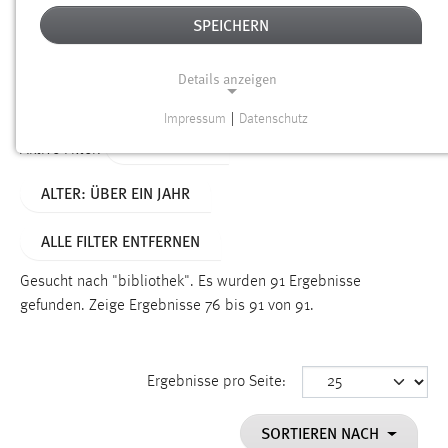
SPEICHERN
Alter
Details anzeigen
SUCHEN
Impressum
|
Datenschutz
NOTWENDIGE COOKIES
TYP: SEITEN
Aktive Filter:
Notwendige Cookies ermöglichen grundlegende
ALTER: ÜBER EIN JAHR
Funktionen und sind für die einwandfreie Funktion der
Website erforderlich.
ALLE FILTER ENTFERNEN
Einverständnis
Gesucht nach "bibliothek".
Es wurden 91 Ergebnisse
Name:
gefunden.
Zeige Ergebnisse 76 bis 91 von 91.
cookie_consent
Zweck:
Ergebnisse pro Seite:
Dieser Cookie speichert die ausgewählten Einverständnis-
Optionen des Benutzers
SORTIEREN NACH
Cookie Laufzeit: