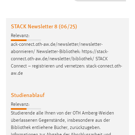
1 Jahr
Performance
STACK Newsletter 8 (06/25)
Name:
Relevanz:
staticfilecache
ack-connect.oth-aw.de/newsletter/newsletter-
abonnieren/ Newsletter-
Bibliothek
: https://stack-
Zweck:
connect.oth-aw.de/newsletter/
bibliothek
/ STACK
Für performante Seitenauslieferung wird in diesem Cookie
gespeichert, ob man eingeloggt ist.
Connect – registrieren und vernetzen: stack-connect.oth-
aw.de
Sprachpräferenz
Studienablauf
Name:
site-language-preference
Relevanz:
Zweck:
Studierende alle Ihnen von der OTH Amberg-Weiden
Das Cookie speichert die gewählte Sprache der Website.
überlassenen Gegenstände, insbesondere aus der
Bibliothek
entliehene Bücher, zurückzugeben.
Cookie Laufzeit: