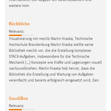
Informationen zur Abgabe der Abschlussarbeit und
30 Tage
weitere Imm
Chat
Rückblicke
Name:
MibewSessionID, MIBEW_UserID, mibew_locale, mibew-
Relevanz:
chat-frame-style-5e9dbeb1811c0446
Visualisierung mit meclib Martin Kraska, Technische
Hochschule Brandenburg Martin Kraska stellte seine
Zweck:
Bibliothek
meclib vor, die die Erstellung komplexer
Wird benötigt um die Chatfunktion nutzen zu können.
STACK-Aufgaben, insbesondere für die Technische
Cookie Laufzeit:
Mechanik [...] Konzepte wie Kräfte und Lagerungen visuell
MibewSessionID, mibew-chat-frame-style-
nachzuvollziehen. Martin Kraska hob hervor, dass die
5e9dbeb1811c0446 = Sitzungslaufzeit, mibew_locale = 3
Bibliothek
die Erstellung und Wartung von Aufgaben
Jahre, MIBEW_UserID = 1 Jahr
vereinfacht und bereits erfolgreich eingesetzt wird. Den
Login
GaudiBox
Name:
fe_user, be_user, be_lastLoginProvider
Relevanz: