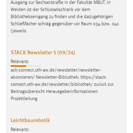
Ausgang zur Sechserstraße in der Fakultät MBUT. In
Zweck:
Weiden ist der Schlüsselschrank vor dem
Dieser Cookie ist notwendig um sich an der Website
Bibliothekseingang
zu finden und die dazugehörigen
einloggen zu können.
Schließfächer schräg gegenüber vor Raum 034 bzw. 041
Cookie Laufzeit:
(jeweils
24 Stunden
STACK Newsletter 5 (09/24)
STATISTIK
Relevanz:
Statistik Cookies erfassen Informationen anonym.
ack-connect.oth-aw.de/newsletter/newsletter-
Diese Informationen helfen uns zu verstehen, wie
abonnieren/ Newsletter-
Bibliothek
: https://stack-
unsere Besucher unsere Website nutzen.
connect.oth-aw.de/newsletter/
bibliothek
/ zurück zur
Beitragsübersicht Herausgeberinformationen
Matomo
Projektleitung
Name:
_pk_ref, _pk_cvar, _pk_id, _pk_ses
Leichtbaurobotik
Zweck:
Relevanz:
Zugriffsstatistik