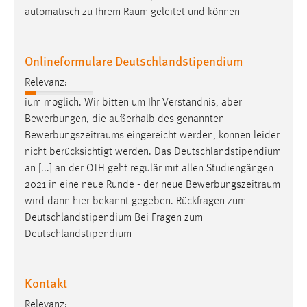
Zweck:
automatisch zu Ihrem
Raum
geleitet und können
Dieser Cookie ist notwendig um sich an der Website
einloggen zu können.
Onlineformulare Deutschlandstipendium
Cookie Laufzeit:
24 Stunden
Relevanz:
ium möglich. Wir bitten um Ihr Verständnis, aber
Bewerbungen, die außerhalb des genannten
STATISTIK
Bewerbungszeitraums
eingereicht werden, können leider
nicht berücksichtigt werden. Das Deutschlandstipendium
Statistik Cookies erfassen Informationen anonym.
an [...] an der OTH geht regulär mit allen Studiengängen
Diese Informationen helfen uns zu verstehen, wie
2021 in eine neue Runde - der neue
Bewerbungszeitraum
unsere Besucher unsere Website nutzen.
wird dann hier bekannt gegeben. Rückfragen zum
Deutschlandstipendium Bei Fragen zum
Matomo
Deutschlandstipendium
Name:
_pk_ref, _pk_cvar, _pk_id, _pk_ses
Kontakt
Zweck:
Relevanz:
Zugriffsstatistik