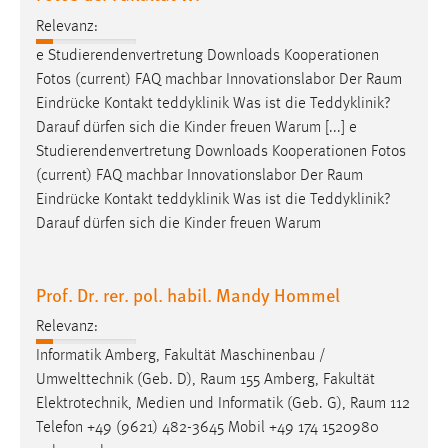
EXTERNE MEDIEN
Relevanz:
Um Inhalte von Videoplattformen und Social Media
e Studierendenvertretung Downloads Kooperationen
Plattformen anzeigen zu können, werden von diesen
Fotos (current) FAQ machbar Innovationslabor Der
Raum
externen Medien Cookies gesetzt.
Eindrücke Kontakt teddyklinik Was ist die Teddyklinik?
Darauf dürfen sich die Kinder freuen Warum [...] e
YouTube
Studierendenvertretung Downloads Kooperationen Fotos
(current) FAQ machbar Innovationslabor Der
Raum
Vimeo
Eindrücke Kontakt teddyklinik Was ist die Teddyklinik?
Darauf dürfen sich die Kinder freuen Warum
Prof. Dr. rer. pol. habil. Mandy Hommel
Relevanz:
Informatik Amberg, Fakultät Maschinenbau /
Umwelttechnik (Geb. D),
Raum
155 Amberg, Fakultät
Elektrotechnik, Medien und Informatik (Geb. G),
Raum
112
Telefon +49 (9621) 482-3645 Mobil +49 174 1520980