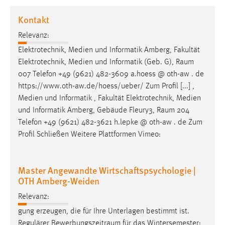
1 Jahr
Kontakt
Relevanz:
Performance
Elektrotechnik, Medien und Informatik Amberg, Fakultät
Name:
Elektrotechnik, Medien und Informatik (Geb. G),
Raum
staticfilecache
007 Telefon +49 (9621) 482-3609 a.hoess @ oth-aw . de
https://www.oth-aw.de/hoess/ueber/ Zum Profil [...] ,
Zweck:
Medien und Informatik , Fakultät Elektrotechnik, Medien
Für performante Seitenauslieferung wird in diesem Cookie
gespeichert, ob man eingeloggt ist.
und Informatik Amberg, Gebäude Fleury3,
Raum
204
Telefon +49 (9621) 482-3621 h.lepke @ oth-aw . de Zum
Profil Schließen Weitere Plattformen Vimeo:
Sprachpräferenz
Name:
Master Angewandte Wirtschaftspsychologie |
site-language-preference
OTH Amberg-Weiden
Zweck:
Relevanz:
Das Cookie speichert die gewählte Sprache der Website.
gung erzeugen, die für Ihre Unterlagen bestimmt ist.
Cookie Laufzeit:
Regulärer
Bewerbungszeitraum
für das Wintersemester: