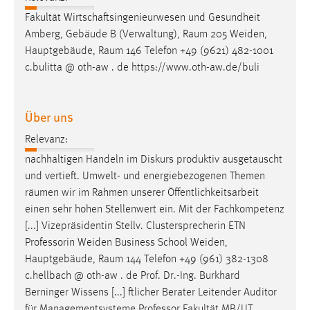
Fakultät Wirtschaftsingenieurwesen und Gesundheit
Cookie Laufzeit:
Amberg, Gebäude B (Verwaltung),
Raum
205 Weiden,
Max. 13 Monate
Hauptgebäude,
Raum
146 Telefon +49 (9621) 482-1001
c.bulitta @ oth-aw . de https://www.oth-aw.de/buli
MARKETING
Über uns
Marketing Cookies werden von Drittanbietern
verwendet, um personalisierte Werbung anzuzeigen.
Relevanz:
Sie tun dies, indem sie Besucher über Websites
nachhaltigen Handeln im Diskurs produktiv ausgetauscht
hinweg verfolgen.
und vertieft. Umwelt- und energiebezogenen Themen
räumen
wir im Rahmen unserer Öffentlichkeitsarbeit
Google Ads
einen sehr hohen Stellenwert ein. Mit der Fachkompetenz
[...] Vizepräsidentin Stellv. Clustersprecherin ETN
Name:
Professorin Weiden Business School Weiden,
_gcl_au
Hauptgebäude,
Raum
144 Telefon +49 (961) 382-1308
Anbieter:
c.hellbach @ oth-aw . de Prof. Dr.-Ing. Burkhard
Google Ireland Limited
Berninger Wissens [...] ftlicher Berater Leitender Auditor
Zweck:
für Managementsysteme Professor Fakultät MB/UT