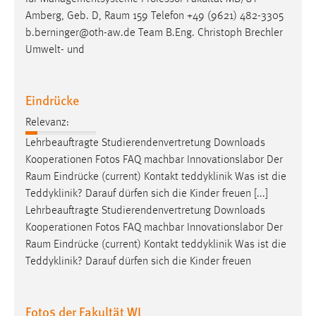
Conversion-Tracking
Amberg, Geb. D,
Raum
159 Telefon +49 (9621) 482-3305
b.berninger@oth-aw.de Team B.Eng. Christoph Brechler
Cookie Laufzeit:
Umwelt- und
3 Monate
Facebook Pixel
Eindrücke
Relevanz:
Name:
_fbp
Lehrbeauftragte Studierendenvertretung Downloads
Kooperationen Fotos FAQ machbar Innovationslabor Der
Anbieter:
Raum
Eindrücke (current) Kontakt teddyklinik Was ist die
Facebook
Teddyklinik? Darauf dürfen sich die Kinder freuen [...]
Zweck:
Lehrbeauftragte Studierendenvertretung Downloads
Conversion-Tracking
Kooperationen Fotos FAQ machbar Innovationslabor Der
Raum
Eindrücke (current) Kontakt teddyklinik Was ist die
Cookie Laufzeit:
Teddyklinik? Darauf dürfen sich die Kinder freuen
3 Monate
Fotos der Fakultät WI