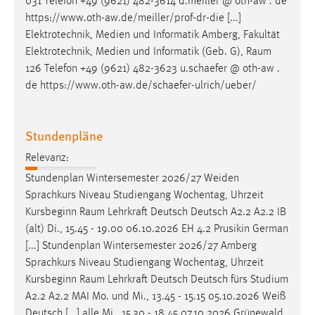
031 Telefon +49 (9621) 482-3614 d.meiller @ oth-aw . de
https://www.oth-aw.de/meiller/prof-dr-die [...]
Elektrotechnik, Medien und Informatik Amberg, Fakultät
Elektrotechnik, Medien und Informatik (Geb. G),
Raum
126 Telefon +49 (9621) 482-3623 u.schaefer @ oth-aw .
de https://www.oth-aw.de/schaefer-ulrich/ueber/
Stundenpläne
Relevanz:
Stundenplan Wintersemester 2026/27 Weiden
Sprachkurs Niveau Studiengang Wochentag, Uhrzeit
Kursbeginn
Raum
Lehrkraft Deutsch Deutsch A2.2 A2.2 IB
(alt) Di., 15.45 - 19.00 06.10.2026 EH 4.2 Prusikin German
[...] Stundenplan Wintersemester 2026/27 Amberg
Sprachkurs Niveau Studiengang Wochentag, Uhrzeit
Kursbeginn
Raum
Lehrkraft Deutsch Deutsch fürs Studium
A2.2 A2.2 MAI Mo. und Mi., 13.45 - 15.15 05.10.2026 Weiß
Deutsch [...] alle Mi., 15.30 - 18.45 07.10.2026 Grünewald