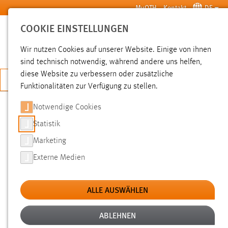
Zum Hauptinhalt springen
MyOTH
Kontakt
DE
COOKIE EINSTELLUNGEN
SUCHE
Wir nutzen Cookies auf unserer Website. Einige von ihnen
sind technisch notwendig, während andere uns helfen,
diese Website zu verbessern oder zusätzliche
JETZT BEWERBEN
Funktionalitäten zur Verfügung zu stellen.
Notwendige Cookies
SUCHE
Statistik
Marketing
FILTER
Externe Medien
Typ
ALLE AUSWÄHLEN
Erstellungsdatum
ABLEHNEN