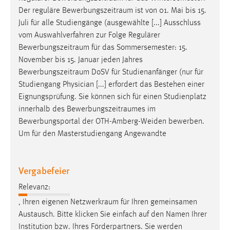
30 Tage
Der reguläre
Bewerbungszeitraum
ist von 01. Mai bis 15.
Juli für alle Studiengänge (ausgewählte [...] Ausschluss
Chat
vom Auswahlverfahren zur Folge Regulärer
Bewerbungszeitraum
für das Sommersemester: 15.
Name:
November bis 15. Januar jeden Jahres
MibewSessionID, MIBEW_UserID, mibew_locale, mibew-
Bewerbungszeitraum
DoSV für Studienanfänger (nur für
chat-frame-style-5e9dbeb1811c0446
Studiengang Physician [...] erfordert das Bestehen einer
Zweck:
Eignungsprüfung. Sie können sich für einen Studienplatz
Wird benötigt um die Chatfunktion nutzen zu können.
innerhalb des
Bewerbungszeitraumes
im
Bewerbungsportal der OTH-Amberg-Weiden bewerben.
Cookie Laufzeit:
Um für den Masterstudiengang Angewandte
MibewSessionID, mibew-chat-frame-style-
5e9dbeb1811c0446 = Sitzungslaufzeit, mibew_locale = 3
Jahre, MIBEW_UserID = 1 Jahr
Vergabefeier
Login
Relevanz:
, Ihren eigenen
Netzwerkraum
für Ihren gemeinsamen
Name:
Austausch. Bitte klicken Sie einfach auf den Namen Ihrer
fe_user, be_user, be_lastLoginProvider
Institution bzw. Ihres Förderpartners. Sie werden