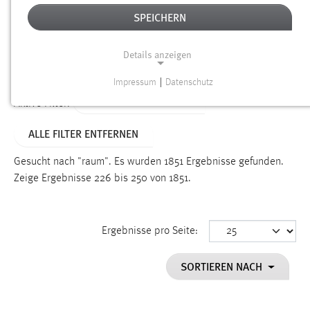
SPEICHERN
Alter
Details anzeigen
SUCHEN
Impressum
|
Datenschutz
NOTWENDIGE COOKIES
ALTER: ÜBER EIN JAHR
Aktive Filter:
Notwendige Cookies ermöglichen grundlegende
ALLE FILTER ENTFERNEN
Funktionen und sind für die einwandfreie Funktion der
Website erforderlich.
Gesucht nach "raum".
Es wurden 1851 Ergebnisse gefunden.
Zeige Ergebnisse 226 bis 250 von 1851.
Einverständnis
Name:
cookie_consent
Ergebnisse pro Seite:
Zweck:
SORTIEREN NACH
Dieser Cookie speichert die ausgewählten Einverständnis-
Optionen des Benutzers
Cookie Laufzeit: