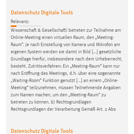
Zweck:
Datenschutz Digitale Tools
Dieser Cookie ist notwendig um sich an der Website
einloggen zu können.
Relevanz:
Cookie Laufzeit:
Wissenschaft & Gesellschaft) betreten zur Teilnahme am
24 Stunden
Online-Meeting einen virtuellen
Raum
, den „
Meeting-
Raum
“. Je nach Einstellung von Kamera und Mikrofon am
eigenen System werden sie damit in Bild [...] gesetzliche
STATISTIK
Grundlage hierfür, insbesondere nach dem Urheberrecht,
besteht. Zutrittsverfahren: Ein „
Meeting-Raum
“ kann nur
Statistik Cookies erfassen Informationen anonym.
nach Eröffnung des Meetings, d.h. über eine sogenannte
Diese Informationen helfen uns zu verstehen, wie
„Waiting-Room“ Funktion genutzt [...] an einem „Online-
unsere Besucher unsere Website nutzen.
Meeting“ teilzunehmen, müssen Teilnehmende Angaben
zum Namen machen, um den „
Meeting-Raum
“ zu
Matomo
betreten zu können. b) Rechtsgrundlagen
Name:
Rechtsgrundlagen der Verarbeitung Gemäß Art. 2 Abs
_pk_ref, _pk_cvar, _pk_id, _pk_ses
Zweck:
Datenschutz Digitale Tools
Zugriffsstatistik