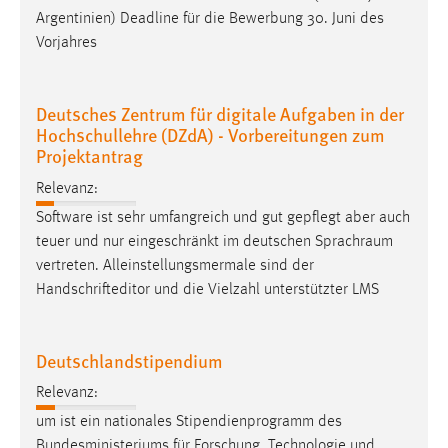
EXTERNE MEDIEN
Argentinien) Deadline für die Bewerbung 30. Juni des
Um Inhalte von Videoplattformen und Social Media
Vorjahres
Plattformen anzeigen zu können, werden von diesen
externen Medien Cookies gesetzt.
Deutsches Zentrum für digitale Aufgaben in der
Hochschullehre (DZdA) - Vorbereitungen zum
YouTube
Projektantrag
Relevanz:
Vimeo
Software ist sehr umfangreich und gut gepflegt aber auch
teuer und nur eingeschränkt im deutschen
Sprachraum
vertreten. Alleinstellungsmermale sind der
Handschrifteditor und die Vielzahl unterstützter LMS
Deutschlandstipendium
Relevanz:
um ist ein nationales Stipendienprogramm des
Bundesministeriums für Forschung, Technologie und