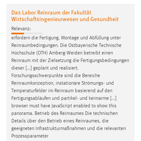
1 Jahr
Das Labor Reinraum der Fakultät
Wirtschaftsingenieurwesen und Gesundheit
Performance
Relevanz:
Name:
erfordern die Fertigung, Montage und Abfüllung unter
staticfilecache
Reinraumbedingungen
. Die Ostbayerische Technische
Hochschule (OTH) Amberg-Weiden betreibt einen
Zweck:
Reinraum
mit der Zielsetzung die Fertigungsbedingungen
Für performante Seitenauslieferung wird in diesem Cookie
dieser [...] geplant und realisiert.
gespeichert, ob man eingeloggt ist.
Forschungsschwerpunkte sind die Bereiche
Reinraumkonzeption
, instationäre Strömungs- und
Sprachpräferenz
Temperaturfelder im
Reinraum
basierend auf den
Fertigungsabläufen und partikel- und keimarme [...]
Name:
browser must have JavaScript enabled to show this
site-language-preference
panorama. Betrieb des
Reinraumes
Die technischen
Zweck:
Details über den Betrieb eines
Reinraumes
, die
Das Cookie speichert die gewählte Sprache der Website.
geeigneten Infrastrukturmaßnahmen und die relevanten
Cookie Laufzeit:
Prozessparameter