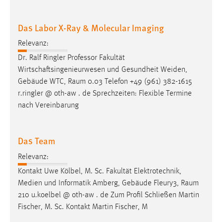
30 Tage
Das Labor X-Ray & Molecular Imaging
Chat
Relevanz:
Name:
Dr. Ralf Ringler Professor Fakultät
MibewSessionID, MIBEW_UserID, mibew_locale, mibew-
Wirtschaftsingenieurwesen und Gesundheit Weiden,
chat-frame-style-5e9dbeb1811c0446
Gebäude WTC,
Raum
0.03 Telefon +49 (961) 382-1615
Zweck:
r.ringler @ oth-aw . de Sprechzeiten: Flexible Termine
Wird benötigt um die Chatfunktion nutzen zu können.
nach Vereinbarung
Cookie Laufzeit:
MibewSessionID, mibew-chat-frame-style-
Das Team
5e9dbeb1811c0446 = Sitzungslaufzeit, mibew_locale = 3
Jahre, MIBEW_UserID = 1 Jahr
Relevanz:
Kontakt Uwe Kölbel, M. Sc. Fakultät Elektrotechnik,
Login
Medien und Informatik Amberg, Gebäude Fleury3,
Raum
210 u.koelbel @ oth-aw . de Zum Profil Schließen Martin
Name:
Fischer, M. Sc. Kontakt Martin Fischer, M
fe_user, be_user, be_lastLoginProvider