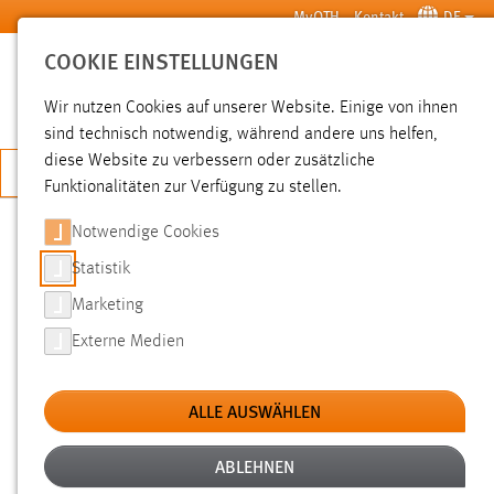
Zum Hauptinhalt springen
MyOTH
Kontakt
DE
COOKIE EINSTELLUNGEN
SUCHE
Wir nutzen Cookies auf unserer Website. Einige von ihnen
sind technisch notwendig, während andere uns helfen,
diese Website zu verbessern oder zusätzliche
JETZT BEWERBEN
Funktionalitäten zur Verfügung zu stellen.
Notwendige Cookies
SUCHE
Statistik
Marketing
FILTER
Externe Medien
Typ
ALLE AUSWÄHLEN
Erstellungsdatum
ABLEHNEN