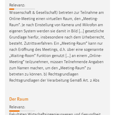
Relevanz:
Cookie Laufzeit:
Wissenschaft & Gesellschaft) betreten zur Teilnahme am
Max. 13 Monate
Online-Meeting einen virtuellen
Raum
, den „
Meeting-
Raum
“. Je nach Einstellung von Kamera und Mikrofon am
eigenen System werden sie damit in Bild [...] gesetzliche
MARKETING
Grundlage hierfür, insbesondere nach dem Urheberrecht,
Marketing Cookies werden von Drittanbietern
besteht. Zutrittsverfahren: Ein „
Meeting-Raum
“ kann nur
verwendet, um personalisierte Werbung anzuzeigen.
nach Eröffnung des Meetings, d.h. über eine sogenannte
Sie tun dies, indem sie Besucher über Websites
„Waiting-Room“ Funktion genutzt [...] an einem „Online-
hinweg verfolgen.
Meeting“ teilzunehmen, müssen Teilnehmende Angaben
zum Namen machen, um den „
Meeting-Raum
“ zu
Google Ads
betreten zu können. b) Rechtsgrundlagen
Rechtsgrundlagen der Verarbeitung Gemäß Art. 2 Abs
Name:
_gcl_au
Der Raum
Anbieter:
Google Ireland Limited
Relevanz:
Zweck:
Fakultäten Wirtschaftsingenieurwesen und Gesundheit