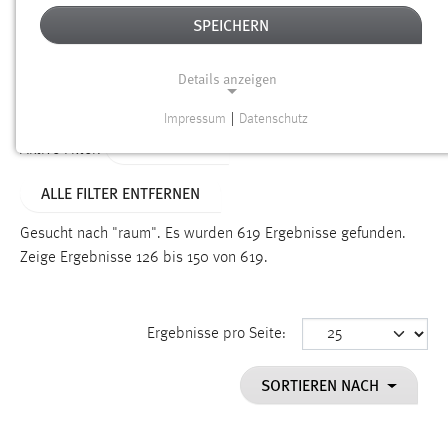
SPEICHERN
Alter
Details anzeigen
SUCHEN
Impressum
|
Datenschutz
NOTWENDIGE COOKIES
TYP: SEITEN
Aktive Filter:
Notwendige Cookies ermöglichen grundlegende
ALLE FILTER ENTFERNEN
Funktionen und sind für die einwandfreie Funktion der
Website erforderlich.
Gesucht nach "raum".
Es wurden 619 Ergebnisse gefunden.
Zeige Ergebnisse 126 bis 150 von 619.
Einverständnis
Name:
cookie_consent
Ergebnisse pro Seite:
Zweck:
SORTIEREN NACH
Dieser Cookie speichert die ausgewählten Einverständnis-
Optionen des Benutzers
Cookie Laufzeit: