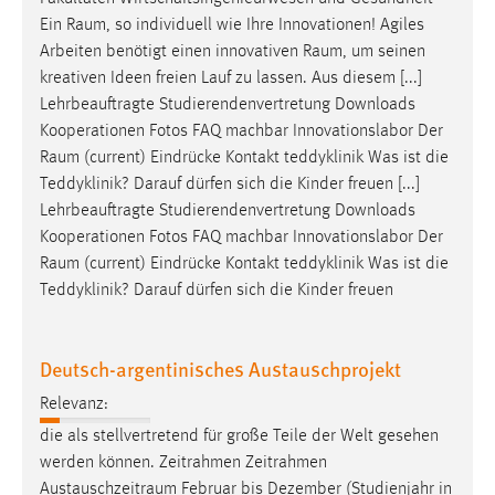
Conversion-Tracking
Ein
Raum
, so individuell wie Ihre Innovationen! Agiles
Arbeiten benötigt einen innovativen
Raum
, um seinen
Cookie Laufzeit:
kreativen Ideen freien Lauf zu lassen. Aus diesem [...]
3 Monate
Lehrbeauftragte Studierendenvertretung Downloads
Kooperationen Fotos FAQ machbar Innovationslabor Der
Facebook Pixel
Raum
(current) Eindrücke Kontakt teddyklinik Was ist die
Teddyklinik? Darauf dürfen sich die Kinder freuen [...]
Name:
Lehrbeauftragte Studierendenvertretung Downloads
_fbp
Kooperationen Fotos FAQ machbar Innovationslabor Der
Anbieter:
Raum
(current) Eindrücke Kontakt teddyklinik Was ist die
Facebook
Teddyklinik? Darauf dürfen sich die Kinder freuen
Zweck:
Conversion-Tracking
Deutsch-argentinisches Austauschprojekt
Cookie Laufzeit:
Relevanz:
3 Monate
die als stellvertretend für große Teile der Welt gesehen
werden können. Zeitrahmen Zeitrahmen
Austauschzeitraum
Februar bis Dezember (Studienjahr in