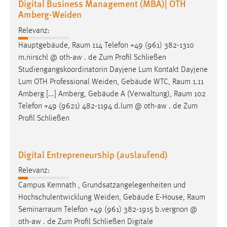
Digital Business Management (MBA)| OTH
Amberg-Weiden
Relevanz:
Hauptgebäude,
Raum
114 Telefon +49 (961) 382-1310
m.nirschl @ oth-aw . de Zum Profil Schließen
Studiengangskoordinatorin Dayjene Lum Kontakt Dayjene
Lum OTH Professional Weiden, Gebäude WTC,
Raum
1.11
Amberg [...] Amberg, Gebäude A (Verwaltung),
Raum
102
Telefon +49 (9621) 482-1194 d.lum @ oth-aw . de Zum
Profil Schließen
Digital Entrepreneurship (auslaufend)
Relevanz:
Campus Kemnath , Grundsatzangelegenheiten und
Hochschulentwicklung Weiden, Gebäude E-House,
Raum
Seminarraum
Telefon +49 (961) 382-1915 b.vergnon @
oth-aw . de Zum Profil Schließen Digitale