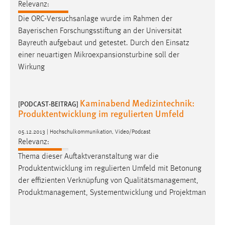
Relevanz:
Conversion-Tracking
Die ORC-Versuchsanlage wurde im Rahmen der
Cookie Laufzeit:
Bayerischen Forschungsstiftung an der Universität
3 Monate
Bayreuth aufgebaut und getestet. Durch den Einsatz
einer neuartigen Mikroexpansionsturbine soll der
Wirkung
Facebook Pixel
Name:
_fbp
Kaminabend Medizintechnik:
[PODCAST-BEITRAG]
Produktentwicklung im regulierten Umfeld
Anbieter:
Facebook
05.12.2013 | Hochschulkommunikation, Video/Podcast
Relevanz:
Zweck:
Thema dieser Auftaktveranstaltung war die
Conversion-Tracking
Produktentwicklung im regulierten Umfeld mit Betonung
Cookie Laufzeit:
der effizienten Verknüpfung von Qualitätsmanagement,
3 Monate
Produktmanagement, Systementwicklung und Projektman