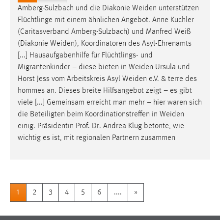
Amberg-Sulzbach und die Diakonie
Weiden
unterstützen
Flüchtlinge mit einem ähnlichen Angebot. Anne Kuchler
(Caritasverband Amberg-Sulzbach) und Manfred Weiß
(Diakonie
Weiden
), Koordinatoren des Asyl-Ehrenamts
[...] Hausaufgabenhilfe für Flüchtlings- und
Migrantenkinder – diese bieten in
Weiden
Ursula und
Horst Jess vom Arbeitskreis Asyl
Weiden
e.V. & terre des
hommes an. Dieses breite Hilfsangebot zeigt – es gibt
viele [...] Gemeinsam erreicht man mehr – hier waren sich
die Beteiligten beim Koordinationstreffen in
Weiden
einig. Präsidentin Prof. Dr. Andrea Klug betonte, wie
wichtig es ist, mit regionalen Partnern zusammen
1
2
3
4
5
6
....
»