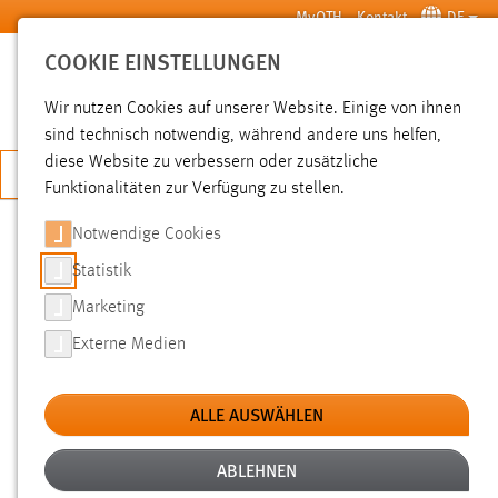
Zum Hauptinhalt springen
MyOTH
Kontakt
DE
COOKIE EINSTELLUNGEN
SUCHE
Wir nutzen Cookies auf unserer Website. Einige von ihnen
sind technisch notwendig, während andere uns helfen,
diese Website zu verbessern oder zusätzliche
JETZT BEWERBEN
Funktionalitäten zur Verfügung zu stellen.
Notwendige Cookies
SUCHE
Statistik
Marketing
FILTER
Externe Medien
Typ
ALLE AUSWÄHLEN
Erstellungsdatum
ABLEHNEN