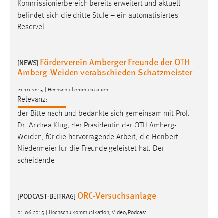
Kommissionierbereich bereits erweitert und aktuell
befindet sich die dritte Stufe – ein automatisiertes
Cookie Laufzeit:
Reservel
Max. 13 Monate
Förderverein Amberger Freunde der OTH
[NEWS]
MARKETING
Amberg-Weiden verabschieden Schatzmeister
Marketing Cookies werden von Drittanbietern
21.10.2015 | Hochschulkommunikation
verwendet, um personalisierte Werbung anzuzeigen.
Relevanz:
Sie tun dies, indem sie Besucher über Websites
der Bitte nach und bedankte sich gemeinsam mit Prof.
hinweg verfolgen.
Dr. Andrea Klug, der Präsidentin der OTH
Amberg-
Weiden
, für die hervorragende Arbeit, die Heribert
Google Ads
Niedermeier für die Freunde geleistet hat. Der
Name:
scheidende
_gcl_au
Anbieter:
ORC-Versuchsanlage
[PODCAST-BEITRAG]
Google Ireland Limited
01.06.2015 | Hochschulkommunikation, Video/Podcast
Zweck: