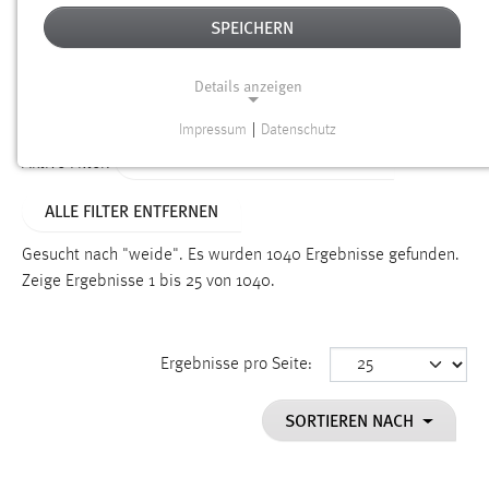
SPEICHERN
Alter
Details anzeigen
SUCHEN
Impressum
|
Datenschutz
NOTWENDIGE COOKIES
TYP: NEWS/VERANSTALTUNGEN
Aktive Filter:
Notwendige Cookies ermöglichen grundlegende
ALLE FILTER ENTFERNEN
Funktionen und sind für die einwandfreie Funktion der
Website erforderlich.
Gesucht nach "weide".
Es wurden 1040 Ergebnisse gefunden.
Zeige Ergebnisse 1 bis 25 von 1040.
Einverständnis
Name:
cookie_consent
Ergebnisse pro Seite:
Zweck:
SORTIEREN NACH
Dieser Cookie speichert die ausgewählten Einverständnis-
Optionen des Benutzers
Cookie Laufzeit: