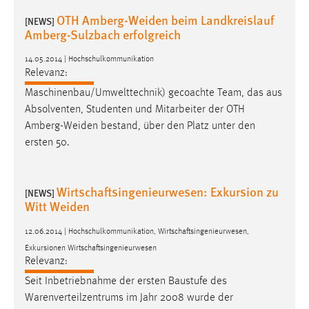
Zweck:
OTH Amberg-Weiden beim Landkreislauf
[NEWS]
Dieser Cookie ist notwendig um sich an der Website
Amberg-Sulzbach erfolgreich
einloggen zu können.
14.05.2014 | Hochschulkommunikation
Cookie Laufzeit:
Relevanz:
24 Stunden
Maschinenbau/Umwelttechnik) gecoachte Team, das aus
Absolventen, Studenten und Mitarbeiter der OTH
Amberg-Weiden
bestand, über den Platz unter den
STATISTIK
ersten 50.
Statistik Cookies erfassen Informationen anonym.
Diese Informationen helfen uns zu verstehen, wie
Wirtschaftsingenieurwesen: Exkursion zu
unsere Besucher unsere Website nutzen.
[NEWS]
Witt Weiden
Matomo
12.06.2014 | Hochschulkommunikation, Wirtschaftsingenieurwesen,
Exkursionen Wirtschaftsingenieurwesen
Name:
Relevanz:
_pk_ref, _pk_cvar, _pk_id, _pk_ses
Seit Inbetriebnahme der ersten Baustufe des
Zweck:
Warenverteilzentrums im Jahr 2008 wurde der
Zugriffsstatistik