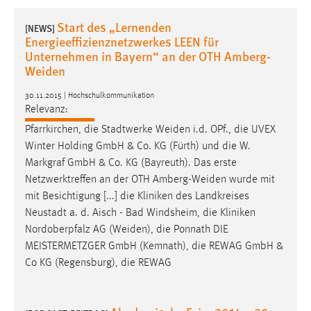
1 Jahr
Start des „Lernenden
[NEWS]
Energieeffizienznetzwerkes LEEN für
Performance
Unternehmen in Bayern“ an der OTH Amberg-
Weiden
Name:
staticfilecache
30.11.2015 | Hochschulkommunikation
Relevanz:
Zweck:
Pfarrkirchen, die Stadtwerke
Weiden
i.d. OPf., die UVEX
Für performante Seitenauslieferung wird in diesem Cookie
Winter Holding GmbH & Co. KG (Fürth) und die W.
gespeichert, ob man eingeloggt ist.
Markgraf GmbH & Co. KG (Bayreuth). Das erste
Netzwerktreffen an der OTH
Amberg-Weiden
wurde mit
Sprachpräferenz
mit Besichtigung [...] die Kliniken des Landkreises
Neustadt a. d. Aisch - Bad Windsheim, die Kliniken
Name:
Nordoberpfalz AG (
Weiden
), die Ponnath DIE
site-language-preference
MEISTERMETZGER GmbH (Kemnath), die REWAG GmbH &
Zweck:
Co KG (Regensburg), die REWAG
Das Cookie speichert die gewählte Sprache der Website.
Cookie Laufzeit: