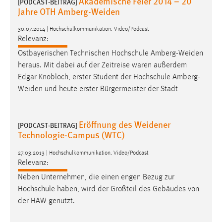
Akademische Feier 2014 – 20
[PODCAST-BEITRAG]
30 Tage
Jahre OTH Amberg-Weiden
30.07.2014 | Hochschulkommunikation, Video/Podcast
Chat
Relevanz:
Name:
Ostbayerischen Technischen Hochschule
Amberg-Weiden
MibewSessionID, MIBEW_UserID, mibew_locale, mibew-
heraus. Mit dabei auf der Zeitreise waren außerdem
chat-frame-style-5e9dbeb1811c0446
Edgar Knobloch, erster Student der Hochschule
Amberg-
Weiden
und heute erster Bürgermeister der Stadt
Zweck:
Wird benötigt um die Chatfunktion nutzen zu können.
Cookie Laufzeit:
Eröffnung des Weidener
[PODCAST-BEITRAG]
MibewSessionID, mibew-chat-frame-style-
Technologie-Campus (WTC)
5e9dbeb1811c0446 = Sitzungslaufzeit, mibew_locale = 3
Jahre, MIBEW_UserID = 1 Jahr
27.03.2013 | Hochschulkommunikation, Video/Podcast
Relevanz:
Neben Unternehmen, die einen engen Bezug zur
Login
Hochschule haben, wird der Großteil des Gebäudes von
Name:
der HAW genutzt.
fe_user, be_user, be_lastLoginProvider