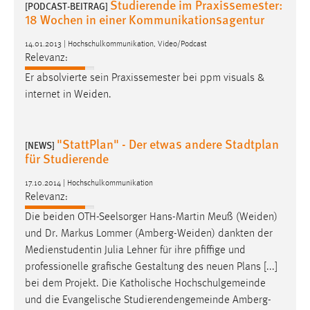
Studierende im Praxissemester:
EXTERNE MEDIEN
[PODCAST-BEITRAG]
18 Wochen in einer Kommunikationsagentur
Um Inhalte von Videoplattformen und Social Media
Plattformen anzeigen zu können, werden von diesen
14.01.2013 | Hochschulkommunikation, Video/Podcast
Relevanz:
externen Medien Cookies gesetzt.
Er absolvierte sein Praxissemester bei ppm visuals &
YouTube
internet in
Weiden
.
Vimeo
"StattPlan" - Der etwas andere Stadtplan
[NEWS]
für Studierende
17.10.2014 | Hochschulkommunikation
Relevanz:
Die beiden OTH-Seelsorger Hans-Martin Meuß (
Weiden
)
und Dr. Markus Lommer (
Amberg-Weiden
) dankten der
Medienstudentin Julia Lehner für ihre pfiffige und
professionelle grafische Gestaltung des neuen Plans [...]
bei dem Projekt. Die Katholische Hochschulgemeinde
und die Evangelische Studierendengemeinde
Amberg-