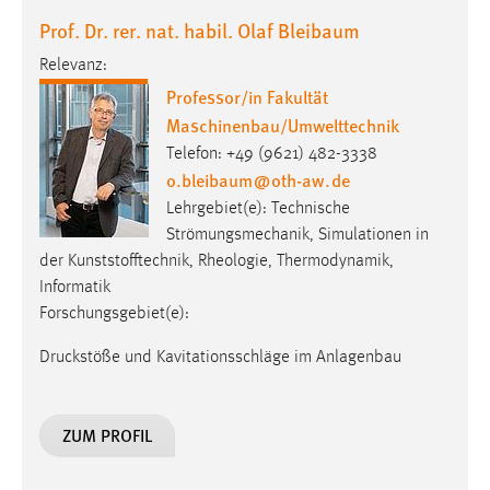
EXTERNE MEDIEN
Prof. Dr. rer. nat. habil. Olaf Bleibaum
Um Inhalte von Videoplattformen und Social Media
Relevanz:
Plattformen anzeigen zu können, werden von diesen
Professor/in Fakultät
externen Medien Cookies gesetzt.
Maschinenbau/Umwelttechnik
YouTube
Telefon: +49 (9621) 482-3338
o.bleibaum
@
oth-aw
.
de
Lehrgebiet(e): Technische
Vimeo
Strömungsmechanik, Simulationen in
der Kunststofftechnik, Rheologie, Thermodynamik,
Informatik
Forschungsgebiet(e):
Druckstöße und Kavitationsschläge im Anlagenbau
ZUM PROFIL