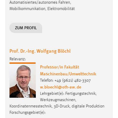
30 Tage
Automatisiertes/autonomes Fahren,
Mobilkommunikation, Elektromobilität
Chat
ZUM PROFIL
Name:
MibewSessionID, MIBEW_UserID, mibew_locale, mibew-
chat-frame-style-5e9dbeb1811c0446
Zweck:
Prof. Dr.-Ing. Wolfgang Blöchl
Wird benötigt um die Chatfunktion nutzen zu können.
Relevanz:
Cookie Laufzeit:
Professor/in Fakultät
MibewSessionID, mibew-chat-frame-style-
Maschinenbau/Umwelttechnik
5e9dbeb1811c0446 = Sitzungslaufzeit, mibew_locale = 3
Telefon: +49 (9621) 482-3307
Jahre, MIBEW_UserID = 1 Jahr
w.bloechl
@
oth-aw
.
de
Lehrgebiet(e): Fertigungstechnik,
Login
Werkzeugmaschinen,
Koordinatenmesstechnik, 3D-Druck, digitale Produktion
Name:
fe_user, be_user, be_lastLoginProvider
Forschungsgebiet(e):