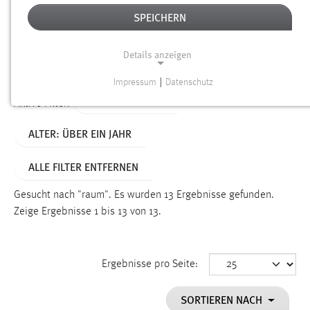
SPEICHERN
Alter
Details anzeigen
SUCHEN
Impressum
|
Datenschutz
NOTWENDIGE COOKIES
TYP: PERSONEN
Aktive Filter:
Notwendige Cookies ermöglichen grundlegende
ALTER: ÜBER EIN JAHR
Funktionen und sind für die einwandfreie Funktion der
Website erforderlich.
ALLE FILTER ENTFERNEN
Einverständnis
Gesucht nach "raum".
Es wurden 13 Ergebnisse gefunden.
Name:
Zeige Ergebnisse 1 bis 13 von 13.
cookie_consent
Zweck:
Ergebnisse pro Seite:
Dieser Cookie speichert die ausgewählten Einverständnis-
Optionen des Benutzers
SORTIEREN NACH
Cookie Laufzeit: