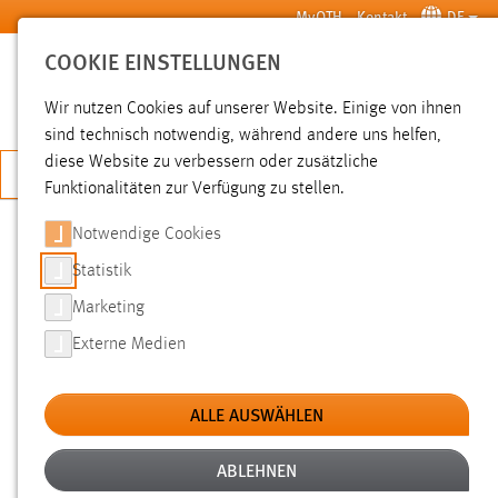
Zum Hauptinhalt springen
MyOTH
Kontakt
DE
COOKIE EINSTELLUNGEN
SUCHE
Wir nutzen Cookies auf unserer Website. Einige von ihnen
sind technisch notwendig, während andere uns helfen,
diese Website zu verbessern oder zusätzliche
JETZT BEWERBEN
Funktionalitäten zur Verfügung zu stellen.
Notwendige Cookies
SUCHE
Statistik
Marketing
FILTER
Externe Medien
Typ
ALLE AUSWÄHLEN
Erstellungsdatum
ABLEHNEN