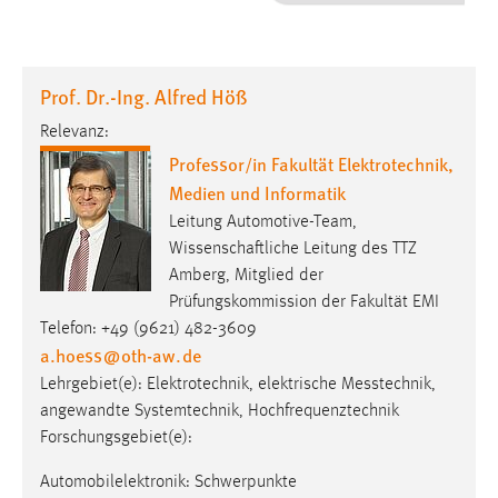
1 Jahr
Performance
Prof. Dr.-Ing. Alfred Höß
Name:
Relevanz:
staticfilecache
Professor/in Fakultät Elektrotechnik,
Medien und Informatik
Zweck:
Für performante Seitenauslieferung wird in diesem Cookie
Leitung Automotive-Team,
gespeichert, ob man eingeloggt ist.
Wissenschaftliche Leitung des TTZ
Amberg, Mitglied der
Prüfungskommission der Fakultät EMI
Sprachpräferenz
Telefon: +49 (9621) 482-3609
Name:
a.hoess
@
oth-aw
.
de
site-language-preference
Lehrgebiet(e): Elektro­tech­nik, elek­trische Mess­technik,
angewandte Systemtechnik, Hochfrequenztechnik
Zweck:
Forschungsgebiet(e):
Das Cookie speichert die gewählte Sprache der Website.
Cookie Laufzeit:
Automobilelektronik: Schwerpunkte