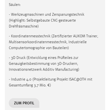
Zweck:
Säulen:
Dieser Cookie ist notwendig um sich an der Website
einloggen zu können.
- Werkzeugmaschinen und Zerspanungstechnik
(Highlight: Selbstgebaute CNC-gesteuerte
Cookie Laufzeit:
Drehfräsmaschine)
24 Stunden
- Koordinatenmesstechnik (Zertifizierter AUKOM Trainer,
Multisensorkoordinatenmesstechnik, Industrielle
STATISTIK
Computertomographie von Bauteilen)
Statistik Cookies erfassen Informationen anonym.
- 3D Druck (Entwicklung eines Prüfteiles zur
Diese Informationen helfen uns zu verstehen, wie
Genauigkeitsbestimmung von 3D-Druckern,
unsere Besucher unsere Website nutzen.
Innovationsnetzwerk Additiv Manufacturing)
Matomo
- Industrie 4.0 (Projektleitung Projekt ISAC@OTH mit
Gesamtumfang 3,7 Mio. €)
Name:
_pk_ref, _pk_cvar, _pk_id, _pk_ses
ZUM PROFIL
Zweck:
Zugriffsstatistik