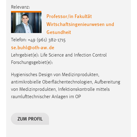
Conversion-Tracking
Relevanz:
Professor/in Fakultät
Cookie Laufzeit:
Wirtschaftsingenieurwesen und
3 Monate
Gesundheit
Telefon: +49 (961) 382-1715
Facebook Pixel
se.buhl
@
oth-aw
.
de
Name:
Lehrgebiet(e): Life Science and Infection Control
_fbp
Forschungsgebiet(e):
Anbieter:
Hygienisches Design von Medizinprodukten,
Facebook
antimikrobielle Oberflächentechnologien, Aufbereitung
von Medizinprodukten, Infektionskontrolle mittels
Zweck:
raumlufttechnischer Anlagen im OP
Conversion-Tracking
Cookie Laufzeit:
3 Monate
ZUM PROFIL