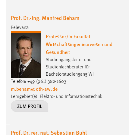
Cookie Laufzeit:
Prof. Dr.-Ing. Manfred Beham
Max. 13 Monate
Relevanz:
Professor/in Fakultät
MARKETING
Wirtschaftsingenieurwesen und
Gesundheit
Marketing Cookies werden von Drittanbietern
verwendet, um personalisierte Werbung anzuzeigen.
Studiengangsleiter und
Sie tun dies, indem sie Besucher über Websites
Studienfachberater für
hinweg verfolgen.
Bachelorstudiengang WI
Telefon: +49 (961) 382-1603
Google Ads
m.beham
@
oth-aw
.
de
Lehrgebiet(e): Elektro- und Informationstechnk
Name:
ZUM PROFIL
_gcl_au
Anbieter:
Google Ireland Limited
Prof. Dr. rer. nat. Sebastian Buhl
Zweck: