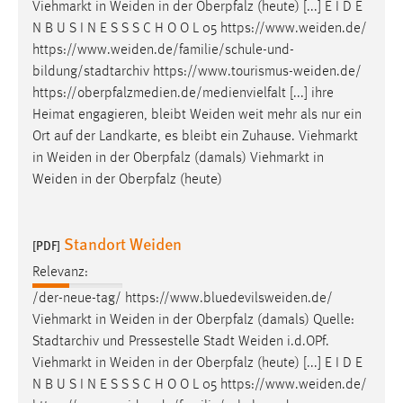
Viehmarkt in
Weiden
in der Oberpfalz (heute) [...] E I D E
N B U S I N E S S S C H O O L 05
https://www.weiden.de
/
https://www.weiden.de/familie/schule-und-
bildung/stadtarchiv
https://www.tourismus-weiden.de
/
https://oberpfalzmedien.de/medienvielfalt [...] ihre
Heimat engagieren, bleibt
Weiden
weit mehr als nur ein
Ort auf der Landkarte, es bleibt ein Zuhause. Viehmarkt
in
Weiden
in der Oberpfalz (damals) Viehmarkt in
Weiden
in der Oberpfalz (heute)
Standort Weiden
[PDF]
Relevanz:
/der-neue-tag/
https://www.bluedevilsweiden.de
/
Viehmarkt in
Weiden
in der Oberpfalz (damals) Quelle:
Stadtarchiv und Pressestelle Stadt
Weiden
i.d.OPf.
Viehmarkt in
Weiden
in der Oberpfalz (heute) [...] E I D E
N B U S I N E S S S C H O O L 05
https://www.weiden.de
/