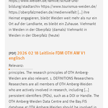
https://www.weiden.de/familie/schule-und-
bildung/stadtarchiv
https://www.tourismus-weiden.de
/
https://oberpfalzmedien.de/medienvielfalt [...] ihre
Heimat engagieren, bleibt
Weiden
weit mehr als nur ein
Ort auf der Landkarte, es bleibt ein Zuhause. Viehmarkt
in
Weiden
in der Oberpfalz (damals) Viehmarkt in
Weiden
in der Oberpfalz (heute)
2026 02 18 Leitlinie FDM OTH AW V1
[PDF]
englisch
Relevanz:
principles. The research principles of OTH
Amberg-
Weiden
are also relevant. 1. DEFINITIONS Researchers:
Researchers are all members of OTH
Amberg-Weiden
who are actively involved in research, including [...]
persistent identifiers (PIDs), such as a DOI or Handle. The
OTH
Amberg-Weiden
Data Centre and the Bay.FIS
database at OTH
Amberg-Weiden
should be involved in