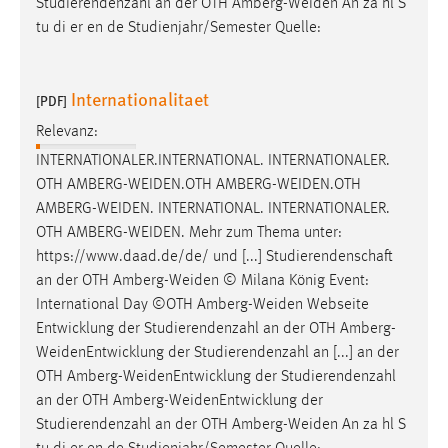
Studierendenzahl an der OTH
Amberg-Weiden
An za hl S
tu di er en de Studienjahr/Semester Quelle:
Internationalitaet
[PDF]
Relevanz:
INTERNATIONALER.INTERNATIONAL. INTERNATIONALER.
OTH
AMBERG-WEIDEN.OTH
AMBERG-WEIDEN.OTH
AMBERG-WEIDEN
. INTERNATIONAL. INTERNATIONALER.
OTH
AMBERG-WEIDEN
. Mehr zum Thema unter:
https://www.daad.de/de/ und [...] Studierendenschaft
an der OTH
Amberg-Weiden
© Milana König Event:
International Day ©OTH
Amberg-Weiden
Webseite
Entwicklung der Studierendenzahl an der OTH
Amberg-
WeidenEntwicklung
der Studierendenzahl an [...] an der
OTH
Amberg-WeidenEntwicklung
der Studierendenzahl
an der OTH
Amberg-WeidenEntwicklung
der
Studierendenzahl an der OTH
Amberg-Weiden
An za hl S