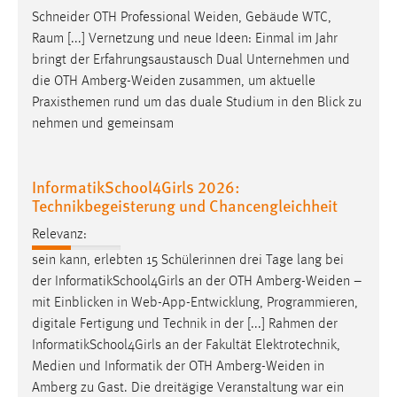
Schneider OTH Professional
Weiden
, Gebäude WTC,
Cookie Laufzeit:
Raum [...] Vernetzung und neue Ideen: Einmal im Jahr
Max. 13 Monate
bringt der Erfahrungsaustausch Dual Unternehmen und
die OTH
Amberg-Weiden
zusammen, um aktuelle
Praxisthemen rund um das duale Studium in den Blick zu
MARKETING
nehmen und gemeinsam
Marketing Cookies werden von Drittanbietern
verwendet, um personalisierte Werbung anzuzeigen.
InformatikSchool4Girls 2026:
Sie tun dies, indem sie Besucher über Websites
Technikbegeisterung und Chancengleichheit
hinweg verfolgen.
Relevanz:
Google Ads
sein kann, erlebten 15 Schülerinnen drei Tage lang bei
der InformatikSchool4Girls an der OTH
Amberg-Weiden
–
Name:
mit Einblicken in Web-App-Entwicklung, Programmieren,
_gcl_au
digitale Fertigung und Technik in der [...] Rahmen der
Anbieter:
InformatikSchool4Girls an der Fakultät Elektrotechnik,
Google Ireland Limited
Medien und Informatik der OTH
Amberg-Weiden
in
Amberg zu Gast. Die dreitägige Veranstaltung war ein
Zweck: