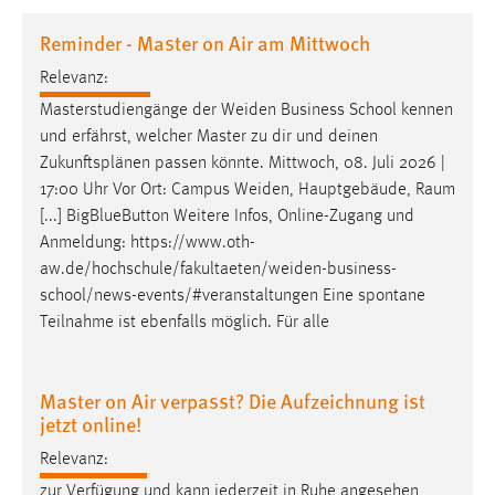
1 Jahr
Reminder - Master on Air am Mittwoch
Relevanz:
Performance
Masterstudiengänge der
Weiden
Business School kennen
Name:
und erfährst, welcher Master zu dir und deinen
staticfilecache
Zukunftsplänen passen könnte. Mittwoch, 08. Juli 2026 |
17:00 Uhr Vor Ort: Campus
Weiden
, Hauptgebäude, Raum
Zweck:
[...] BigBlueButton Weitere Infos, Online-Zugang und
Für performante Seitenauslieferung wird in diesem Cookie
gespeichert, ob man eingeloggt ist.
Anmeldung:
https://www.oth-
aw.de/hochschule/fakultaeten/weiden-business-
school/news-events/#veranstaltungen
Eine spontane
Sprachpräferenz
Teilnahme ist ebenfalls möglich. Für alle
Name:
site-language-preference
Master on Air verpasst? Die Aufzeichnung ist
Zweck:
jetzt online!
Das Cookie speichert die gewählte Sprache der Website.
Relevanz:
Cookie Laufzeit:
zur Verfügung und kann jederzeit in Ruhe angesehen