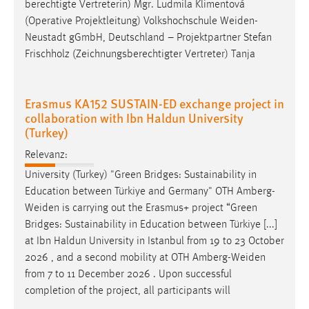
EXTERNE MEDIEN
berechtigte Vertreterin) Mgr. Ludmila Klimentová
(Operative Projektleitung) Volkshochschule
Weiden-
Um Inhalte von Videoplattformen und Social Media
Neustadt
gGmbH, Deutschland – Projektpartner Stefan
Plattformen anzeigen zu können, werden von diesen
Frischholz (Zeichnungsberechtigter Vertreter) Tanja
externen Medien Cookies gesetzt.
YouTube
Erasmus KA152 SUSTAIN-ED exchange project in
collaboration with Ibn Haldun University
(Turkey)
Vimeo
Relevanz:
University (Turkey) "Green Bridges: Sustainability in
Education between Türkiye and Germany" OTH
Amberg-
Weiden
is carrying out the Erasmus+ project “Green
Bridges: Sustainability in Education between Türkiye [...]
at Ibn Haldun University in Istanbul from 19 to 23 October
2026 , and a second mobility at OTH
Amberg-Weiden
from 7 to 11 December 2026 . Upon successful
completion of the project, all participants will