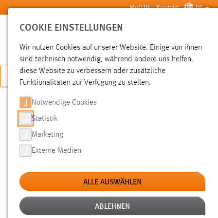
Zum Hauptinhalt springen
MyOTH
Kontakt
DE
COOKIE EINSTELLUNGEN
SUCHE
Wir nutzen Cookies auf unserer Website. Einige von ihnen
sind technisch notwendig, während andere uns helfen,
diese Website zu verbessern oder zusätzliche
JETZT BEWERBEN
Funktionalitäten zur Verfügung zu stellen.
Notwendige Cookies
SUCHE
Statistik
Marketing
FILTER
Externe Medien
Typ
ALLE AUSWÄHLEN
Erstellungsdatum
ABLEHNEN