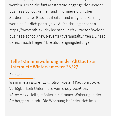
30 Tage
werden. Lerne die fünf Masterstudiengänge der
Weiden
Business School kennen und informiere dich über
Chat
Studieninhalte, Besonderheiten und mögliche Karr [...]
wenn es für dich passt. Jetzt Aufzeichnung ansehen:
Name:
https://www.oth-aw.de/hochschule/fakultaeten/weiden-
MibewSessionID, MIBEW_UserID, mibew_locale, mibew-
business-school/news-events/#veranstaltungen
Du hast
chat-frame-style-5e9dbeb1811c0446
danach noch Fragen? Die Studiengangsleitungen
Zweck:
Wird benötigt um die Chatfunktion nutzen zu können.
Helle 1-Zimmerwohnung in der Altstadt zur
Cookie Laufzeit:
Untermiete Wintersemester 26/27
MibewSessionID, mibew-chat-frame-style-
5e9dbeb1811c0446 = Sitzungslaufzeit, mibew_locale = 3
Relevanz:
Jahre, MIBEW_UserID = 1 Jahr
Warmmiete: 450 € (zzgl. Stromkosten) Kaution: 700 €
Verfügbarkeit: Untermiete vom 01.09.2026 bis
Login
28.02.2027 Helle, möblierte 1-Zimmer-Wohnung in der
Amberger Altstadt. Die Wohnung befindet sich im 2.
Name:
fe_user, be_user, be_lastLoginProvider