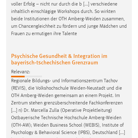
voller Erfolg – nicht nur durch die b [...] verschiedene
Conversion-Tracking
inhaltlich einschlägige Workshops durch. So wirkten
Cookie Laufzeit:
beide Institutionen der OTH
Amberg-Weiden
zusammen,
3 Monate
um Chancengleichheit zu fördern und junge Mädchen und
Frauen zu ermutigen ihre Talente
Facebook Pixel
Psychische Gesundheit & Integration im
Name:
bayerisch-tschechischen Grenzraum
_fbp
Relevanz:
Anbieter:
Facebook
Regionale Bildungs- und Informationszentrum Tachov
(REVIS), die Volkshochschule
Weiden-Neustadt
und die
Zweck:
OTH
Amberg-Weiden
gemeinsam an einem Projekt. Im
Conversion-Tracking
Zentrum stehen grenzüberschreitende Fachkonferenzen
Cookie Laufzeit:
[...] n) Dr. Marcella Zulla (Operative Projektleitung)
3 Monate
Ostbayerische Technische Hochschule
Amberg-Weiden
(OTH-AW);
Weiden
Business School (WEBIS), Institute of
Psychology & Behavioral Science (IPBS), Deutschland [...]