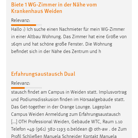
Biete 1 WG-Zimmer in der Nähe vom
Zweck:
Krankenhaus Weiden
Dieser Cookie ist notwendig um sich an der Website
einloggen zu können.
Relevanz:
Cookie Laufzeit:
Hallo :) Ich suche einen Nachmieter für mein WG-Zimmer
24 Stunden
in einer Altbau Wohnung. Das Zimmer hat eine Größe von
16qm und hat schöne große Fenster. Die Wohnung
befindet sich in der Nähe des Zentrum und h
STATISTIK
Statistik Cookies erfassen Informationen anonym.
Erfahrungsaustausch Dual
Diese Informationen helfen uns zu verstehen, wie
Relevanz:
unsere Besucher unsere Website nutzen.
stausch findet am Campus in
Weiden
statt. Implusvortrag
Matomo
und Podiumsdisskusion finden im Hörsaalgebäude statt.
Das Get-together in der Orange Lounge. Lageplan
Name:
Campus
Weiden
Anmeldung zum Erfahrungsaustausch
_pk_ref, _pk_cvar, _pk_id, _pk_ses
[...] OTH Professional
Weiden
, Gebäude WTC, Raum 1.10
Telefon +49 (961) 382-1193 o.beldean @ oth-aw . de Zum
Zweck:
Profil Schließen Manuela Schneider Kontakt Manuela
Zugriffsstatistik