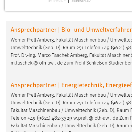
Impressum
|
Datenschutz
NOTWENDIGE COOKIES
Notwendige Cookies ermöglichen grundlegende
Funktionen und sind für die einwandfreie Funktion der
Ansprechpartner | Bio- und Umweltverfahre
Website erforderlich.
Werner Prell Amberg, Fakultät Maschinenbau / Umwelttec
Einverständnis
Umwelttechnik (Geb. D),
Raum
251 Telefon +49 (9621) 482
Prof. Dr.-Ing. Marco Taschek Amberg, Fakultät Maschinen
Name:
cookie_consent
m.taschek @ oth-aw . de Zum Profil Schließen Studienber
Zweck:
Dieser Cookie speichert die
ausgewählten Einverständnis-Optionen
des Benutzers
Ansprechpartner | Energietechnik, Energieef
Cookie Laufzeit:
1 Jahr
Werner Prell Amberg, Fakultät Maschinenbau / Umwelttec
Umwelttechnik (Geb. D),
Raum
251 Telefon +49 (9621) 482
Performance
Fakultät Maschinenbau / Umwelttechnik (Geb. D),
Raum
B
Telefon +49 (9621) 482-3329 w.prell @ oth-aw . de Zum Pro
Name:
staticfilecache
Fakultät Maschinenbau / Umwelttechnik (Geb. D),
Raum
1
Zweck:
Für performante Seitenauslieferung wird