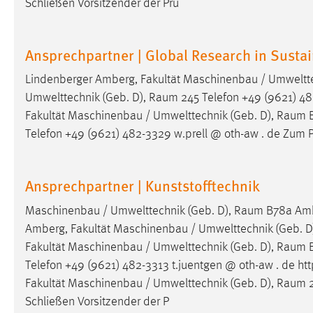
Schließen Vorsitzender der Prü
in diesem Cookie gespeichert, ob man
eingeloggt ist.
Ansprechpartner | Global Research in Susta
Sprachpräferenz
Lindenberger Amberg, Fakultät Maschinenbau / Umweltte
Name:
site-language-preference
Umwelttechnik (Geb. D),
Raum
245 Telefon +49 (9621) 482
Fakultät Maschinenbau / Umwelttechnik (Geb. D),
Raum
B
Zweck:
Das Cookie speichert die gewählte
Telefon +49 (9621) 482-3329 w.prell @ oth-aw . de Zum P
Sprache der Website.
Cookie Laufzeit:
30 Tage
Ansprechpartner | Kunststofftechnik
Chat
Maschinenbau / Umwelttechnik (Geb. D),
Raum
B78a Ambe
Amberg, Fakultät Maschinenbau / Umwelttechnik (Geb. D
Name:
MibewSessionID, MIBEW_UserID,
Fakultät Maschinenbau / Umwelttechnik (Geb. D),
Raum
B
mibew_locale, mibew-chat-frame-style-
5e9dbeb1811c0446
Telefon +49 (9621) 482-3313 t.juentgen @ oth-aw . de htt
Fakultät Maschinenbau / Umwelttechnik (Geb. D),
Raum
2
Zweck:
Wird benötigt um die Chatfunktion
Schließen Vorsitzender der P
nutzen zu können.