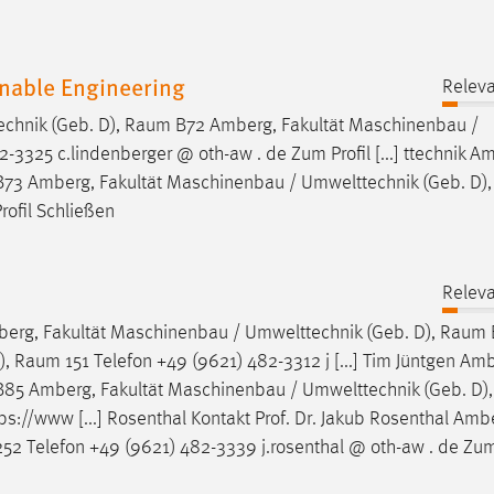
inable Engineering
Releva
chnik (Geb. D),
Raum
B72 Amberg, Fakultät Maschinenbau /
-3325 c.lindenberger @ oth-aw . de Zum Profil [...] ttechnik A
73 Amberg, Fakultät Maschinenbau / Umwelttechnik (Geb. D)
rofil Schließen
Releva
rg, Fakultät Maschinenbau / Umwelttechnik (Geb. D),
Raum
),
Raum
151 Telefon +49 (9621) 482-3312 j [...] Tim Jüntgen Am
85 Amberg, Fakultät Maschinenbau / Umwelttechnik (Geb. D)
ps://www [...] Rosenthal Kontakt Prof. Dr. Jakub Rosenthal Amb
52 Telefon +49 (9621) 482-3339 j.rosenthal @ oth-aw . de Zum 