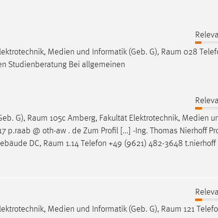
Releva
lektrotechnik, Medien und Informatik (Geb. G),
Raum
028 Telef
ßen Studienberatung Bei allgemeinen
Releva
Geb. G),
Raum
105c Amberg, Fakultät Elektrotechnik, Medien u
 p.raab @ oth-aw . de Zum Profil [...] -Ing. Thomas Nierhoff Pr
 Gebäude DC,
Raum
1.14 Telefon +49 (9621) 482-3648 t.nierhoff
Releva
lektrotechnik, Medien und Informatik (Geb. G),
Raum
121 Telef