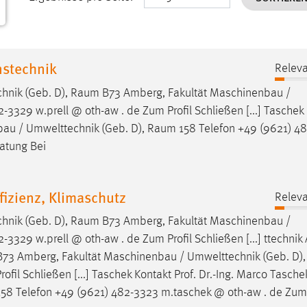
nstechnik
Releva
hnik (Geb. D),
Raum
B73 Amberg, Fakultät Maschinenbau /
-3329 w.prell @ oth-aw . de Zum Profil Schließen [...] Taschek
bau / Umwelttechnik (Geb. D),
Raum
158 Telefon +49 (9621) 4
atung Bei
fizienz, Klimaschutz
Releva
hnik (Geb. D),
Raum
B73 Amberg, Fakultät Maschinenbau /
-3329 w.prell @ oth-aw . de Zum Profil Schließen [...] ttechni
73 Amberg, Fakultät Maschinenbau / Umwelttechnik (Geb. D)
fil Schließen [...] Taschek Kontakt Prof. Dr.-Ing. Marco Tasch
58 Telefon +49 (9621) 482-3323 m.taschek @ oth-aw . de Zum 