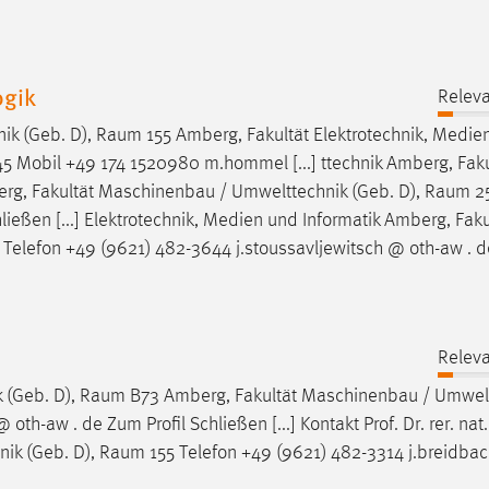
ogik
Releva
ik (Geb. D),
Raum
155 Amberg, Fakultät Elektrotechnik, Medie
5 Mobil +49 174 1520980 m.hommel [...] ttechnik Amberg, Faku
g, Fakultät Maschinenbau / Umwelttechnik (Geb. D),
Raum
25
ießen [...] Elektrotechnik, Medien und Informatik Amberg, Faku
 Telefon +49 (9621) 482-3644 j.stoussavljewitsch @ oth-aw . 
Releva
 (Geb. D),
Raum
B73 Amberg, Fakultät Maschinenbau / Umwel
th-aw . de Zum Profil Schließen [...] Kontakt Prof. Dr. rer. nat.
ik (Geb. D),
Raum
155 Telefon +49 (9621) 482-3314 j.breidbac