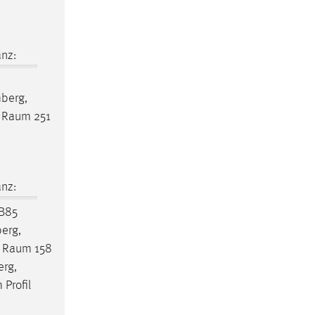
nz:
mberg,
,
Raum
251
nz:
B85
berg,
,
Raum
158
erg,
Profil