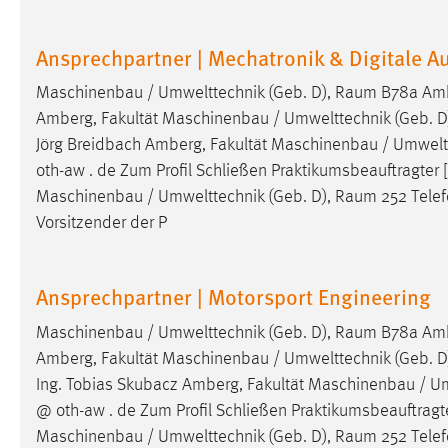
Cookie Laufzeit:
MibewSessionID, mibew-chat-frame-
style-5e9dbeb1811c0446 =
Ansprechpartner | Mechatronik & Digitale A
Sitzungslaufzeit, mibew_locale = 3
Jahre, MIBEW_UserID = 1 Jahr
Maschinenbau / Umwelttechnik (Geb. D),
Raum
B78a Ambe
Amberg, Fakultät Maschinenbau / Umwelttechnik (Geb. D
Login
Jörg Breidbach Amberg, Fakultät Maschinenbau / Umweltt
oth-aw . de Zum Profil Schließen Praktikumsbeauftragter [
Name:
fe_user, be_user, be_lastLoginProvider
Maschinenbau / Umwelttechnik (Geb. D),
Raum
252 Telef
Zweck:
Vorsitzender der P
Dieser Cookie ist notwendig um sich an
der Website einloggen zu können.
Cookie Laufzeit:
24 Stunden
Ansprechpartner | Motorsport Engineering
Maschinenbau / Umwelttechnik (Geb. D),
Raum
B78a Ambe
Amberg, Fakultät Maschinenbau / Umwelttechnik (Geb. D
STATISTIK
Ing. Tobias Skubacz Amberg, Fakultät Maschinenbau / Um
Statistik Cookies erfassen Informationen anonym.
@ oth-aw . de Zum Profil Schließen Praktikumsbeauftragter
Diese Informationen helfen uns zu verstehen, wie
Maschinenbau / Umwelttechnik (Geb. D),
Raum
252 Telef
unsere Besucher unsere Website nutzen.