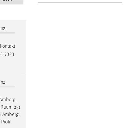
nz:
 Kontakt
82-3323
nz:
k Amberg,
,
Raum
251
ek Amberg,
Profil