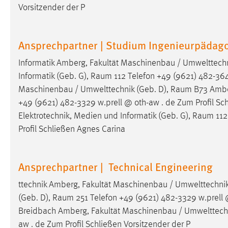
Vorsitzender der P
Matomo
Ansprechpartner | Studium Ingenieurpädag
Name:
_pk_ref, _pk_cvar, _pk_id, _pk_ses
Zweck:
Zugriffsstatistik
Informatik Amberg, Fakultät Maschinenbau / Umwelttechn
Informatik (Geb. G),
Raum
112 Telefon +49 (9621) 482-364
Cookie Laufzeit:
Max. 13 Monate
Maschinenbau / Umwelttechnik (Geb. D),
Raum
B73 Amber
+49 (9621) 482-3329 w.prell @ oth-aw . de Zum Profil Schl
Elektrotechnik, Medien und Informatik (Geb. G),
Raum
112
MARKETING
Profil Schließen Agnes Carina
Marketing Cookies werden von Drittanbietern
verwendet, um personalisierte Werbung anzuzeigen.
Sie tun dies, indem sie Besucher über Websites
Ansprechpartner | Technical Engineering
hinweg verfolgen.
ttechnik Amberg, Fakultät Maschinenbau / Umwelttechnik
Google Ads
(Geb. D),
Raum
251 Telefon +49 (9621) 482-3329 w.prell @ o
Breidbach Amberg, Fakultät Maschinenbau / Umwelttechn
Name:
_gcl_au
aw . de Zum Profil Schließen Vorsitzender der P