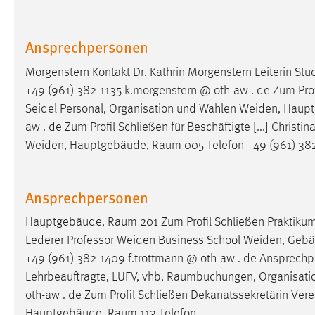
Anbieter:
Google Ireland Limited
Zweck:
Conversion-Tracking
Ansprechpersonen
Cookie Laufzeit:
3 Monate
Morgenstern Kontakt Dr. Kathrin Morgenstern Leiterin 
+49 (961) 382-1135 k.morgenstern @ oth-aw . de Zum Profil
Facebook Pixel
Seidel Personal, Organisation und Wahlen Weiden, Hau
aw . de Zum Profil Schließen für Beschäftigte [...] Christ
Name:
_fbp
Weiden, Hauptgebäude,
Raum
005 Telefon +49 (961) 382
Anbieter:
Facebook
Zweck:
Conversion-Tracking
Ansprechpersonen
Cookie Laufzeit:
3 Monate
Hauptgebäude,
Raum
201 Zum Profil Schließen Praktikums
Lederer Professor Weiden Business School Weiden, Geb
+49 (961) 382-1409 f.trottmann @ oth-aw . de Ansprechp
EXTERNE MEDIEN
Lehrbeauftragte, LUFV, vhb,
Raumbuchungen
, Organisati
oth-aw . de Zum Profil Schließen Dekanatssekretärin Ve
Um Inhalte von Videoplattformen und Social Media
Plattformen anzeigen zu können, werden von diesen
Hauptgebäude,
Raum
113 Telefon