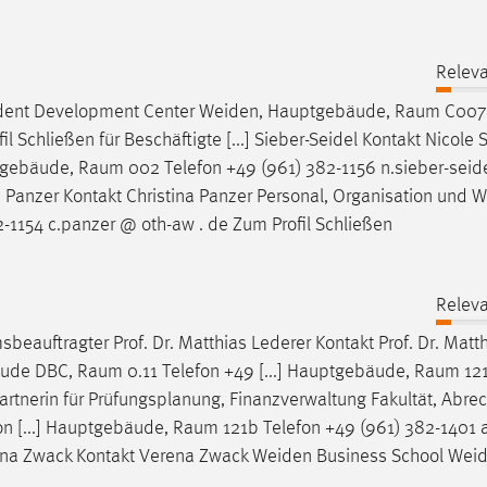
Releva
Student Development Center Weiden, Hauptgebäude,
Raum
C007 
 Schließen für Beschäftigte [...] Sieber-Seidel Kontakt Nicole 
ptgebäude,
Raum
002 Telefon +49 (961) 382-1156 n.sieber-seid
ina Panzer Kontakt Christina Panzer Personal, Organisation und 
-1154 c.panzer @ oth-aw . de Zum Profil Schließen
Releva
beauftragter Prof. Dr. Matthias Lederer Kontakt Prof. Dr. Matt
äude DBC,
Raum
0.11 Telefon +49 [...] Hauptgebäude,
Raum
121
artnerin für Prüfungsplanung, Finanzverwaltung Fakultät, Abr
on [...] Hauptgebäude,
Raum
121b Telefon +49 (961) 382-1401
rena Zwack Kontakt Verena Zwack Weiden Business School Wei