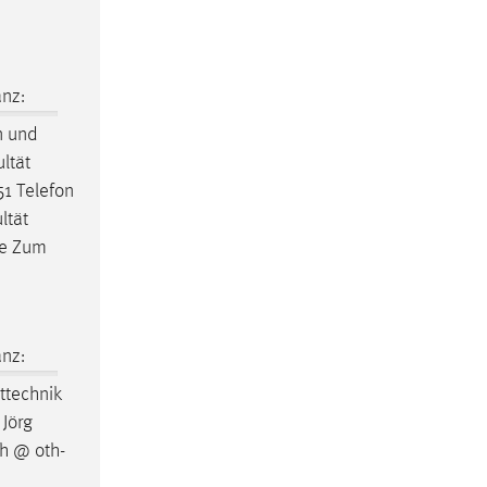
nz:
n und
ltät
1 Telefon
ltät
de Zum
nz:
ttechnik
 Jörg
h @ oth-