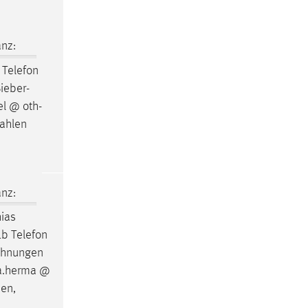
nz:
Telefon
Sieber-
el @ oth-
Wahlen
nz:
hias
b Telefon
echnungen
 a.herma @
den,