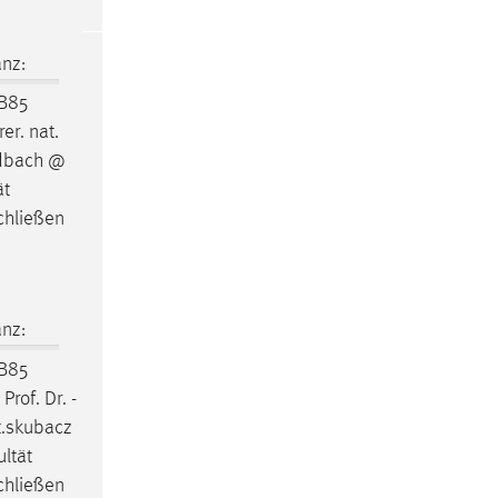
nz:
B85
er. nat.
idbach @
ät
chließen
nz:
B85
Prof. Dr. -
t.skubacz
ultät
chließen