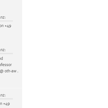
nz:
on +49
nz:
nd
ofessor
 @ oth-aw .
nz:
on +49