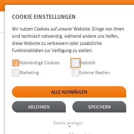
Zum Hauptinhalt springen
COOKIE EINSTELLUNGEN
Wir nutzen Cookies auf unserer Website. Einige von ihnen
sind technisch notwendig, während andere uns helfen,
diese Website zu verbessern oder zusätzliche
SUCHE
Funktionalitäten zur Verfügung zu stellen.
Notwendige Cookies
Statistik
Marketing
Externe Medien
ALLE AUSWÄHLEN
ALTER: ÜBER EIN JAHR
ALLE FILTER EN
Aktive Filter:
ABLEHNEN
SPEICHERN
Gesucht nach "raum".
Es wurden 1289 Ergebnisse gefunde
Details anzeigen