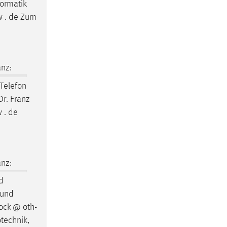
formatik
w . de Zum
nz:
Telefon
Dr. Franz
 . de
nz:
d
 und
ock @ oth-
otechnik,