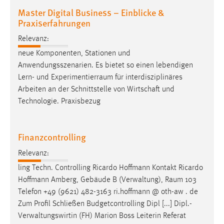
Master Digital Business – Einblicke &
Conversion-Tracking
Praxiserfahrungen
Cookie Laufzeit:
Relevanz:
3 Monate
neue Komponenten, Stationen und
Anwendungsszenarien. Es bietet so einen lebendigen
Facebook Pixel
Lern- und
Experimentierraum
für interdisziplinäres
Name:
Arbeiten an der Schnittstelle von Wirtschaft und
_fbp
Technologie. Praxisbezug
Anbieter:
Facebook
Finanzcontrolling
Zweck:
Relevanz:
Conversion-Tracking
ling Techn. Controlling Ricardo Hoffmann Kontakt Ricardo
Cookie Laufzeit:
Hoffmann Amberg, Gebäude B (Verwaltung),
Raum
103
3 Monate
Telefon +49 (9621) 482-3163 ri.hoffmann @ oth-aw . de
Zum Profil Schließen Budgetcontrolling Dipl [...] Dipl.-
Verwaltungswirtin (FH) Marion Boss Leiterin Referat