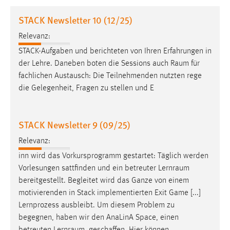
1 Jahr
STACK Newsletter 10 (12/25)
Relevanz:
Performance
STACK-Aufgaben und berichteten von Ihren Erfahrungen in
Name:
der Lehre. Daneben boten die Sessions auch
Raum
für
staticfilecache
fachlichen Austausch: Die Teilnehmenden nutzten rege
die Gelegenheit, Fragen zu stellen und E
Zweck:
Für performante Seitenauslieferung wird in diesem Cookie
gespeichert, ob man eingeloggt ist.
STACK Newsletter 9 (09/25)
Sprachpräferenz
Relevanz:
inn wird das Vorkursprogramm gestartet: Täglich werden
Name:
Vorlesungen sattfinden und ein betreuter
Lernraum
site-language-preference
bereitgestellt. Begleitet wird das Ganze von einem
Zweck:
motivierenden in Stack implementierten Exit Game [...]
Das Cookie speichert die gewählte Sprache der Website.
Lernprozess ausbleibt. Um diesem Problem zu
begegnen, haben wir den AnaLinA Space, einen
Cookie Laufzeit: