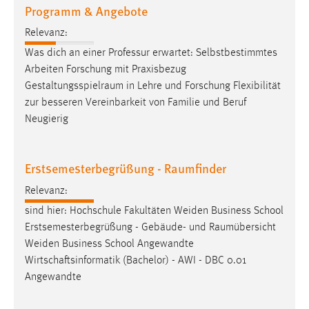
Programm & Angebote
Cookie Laufzeit:
Relevanz:
Max. 13 Monate
Was dich an einer Professur erwartet: Selbstbestimmtes
Arbeiten Forschung mit Praxisbezug
Gestaltungsspielraum
in Lehre und Forschung Flexibilität
MARKETING
zur besseren Vereinbarkeit von Familie und Beruf
Marketing Cookies werden von Drittanbietern
Neugierig
verwendet, um personalisierte Werbung anzuzeigen.
Sie tun dies, indem sie Besucher über Websites
Erstsemesterbegrüßung - Raumfinder
hinweg verfolgen.
Relevanz:
Google Ads
sind hier: Hochschule Fakultäten Weiden Business School
Name:
Erstsemesterbegrüßung - Gebäude- und
Raumübersicht
_gcl_au
Weiden Business School Angewandte
Wirtschaftsinformatik (Bachelor) - AWI - DBC 0.01
Anbieter:
Angewandte
Google Ireland Limited
Zweck: