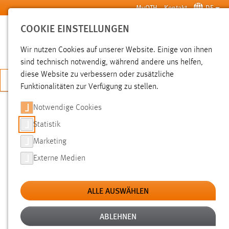
Zum Hauptinhalt springen
MyOTH
Kontakt
DE
COOKIE EINSTELLUNGEN
SUCHE
Wir nutzen Cookies auf unserer Website. Einige von ihnen
sind technisch notwendig, während andere uns helfen,
diese Website zu verbessern oder zusätzliche
JETZT BEWERBEN
Funktionalitäten zur Verfügung zu stellen.
Notwendige Cookies
SUCHE
Statistik
Marketing
FILTER
Externe Medien
Typ
ALLE AUSWÄHLEN
Erstellungsdatum
ABLEHNEN