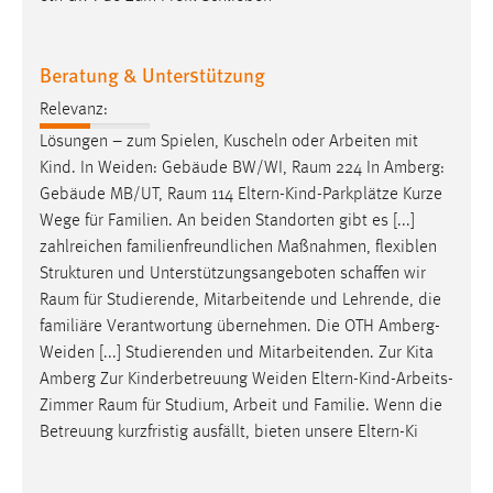
Zweck:
Dieser Cookie ist notwendig um sich an der Website
einloggen zu können.
Beratung & Unterstützung
Cookie Laufzeit:
Relevanz:
24 Stunden
Lösungen – zum Spielen, Kuscheln oder Arbeiten mit
Kind. In Weiden: Gebäude BW/WI,
Raum
224 In Amberg:
Gebäude MB/UT,
Raum
114 Eltern-Kind-Parkplätze Kurze
STATISTIK
Wege für Familien. An beiden Standorten gibt es [...]
zahlreichen familienfreundlichen Maßnahmen, flexiblen
Statistik Cookies erfassen Informationen anonym.
Strukturen und Unterstützungsangeboten schaffen wir
Diese Informationen helfen uns zu verstehen, wie
Raum
für Studierende, Mitarbeitende und Lehrende, die
unsere Besucher unsere Website nutzen.
familiäre Verantwortung übernehmen. Die OTH Amberg-
Weiden [...] Studierenden und Mitarbeitenden. Zur Kita
Matomo
Amberg Zur Kinderbetreuung Weiden Eltern-Kind-Arbeits-
Name:
Zimmer
Raum
für Studium, Arbeit und Familie. Wenn die
_pk_ref, _pk_cvar, _pk_id, _pk_ses
Betreuung kurzfristig ausfällt, bieten unsere Eltern-Ki
Zweck:
Zugriffsstatistik