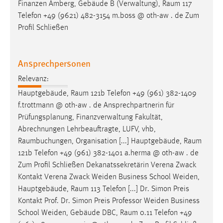
EXTERNE MEDIEN
Finanzen Amberg, Gebäude B (Verwaltung),
Raum
117
Telefon +49 (9621) 482-3154 m.boss @ oth-aw . de Zum
Um Inhalte von Videoplattformen und Social Media
Profil Schließen
Plattformen anzeigen zu können, werden von diesen
externen Medien Cookies gesetzt.
Ansprechpersonen
YouTube
Relevanz:
Hauptgebäude,
Raum
121b Telefon +49 (961) 382-1409
Vimeo
f.trottmann @ oth-aw . de Ansprechpartnerin für
Prüfungsplanung, Finanzverwaltung Fakultät,
Abrechnungen Lehrbeauftragte, LUFV, vhb,
Raumbuchungen
, Organisation [...] Hauptgebäude,
Raum
121b Telefon +49 (961) 382-1401 a.herma @ oth-aw . de
Zum Profil Schließen Dekanatssekretärin Verena Zwack
Kontakt Verena Zwack Weiden Business School Weiden,
Hauptgebäude,
Raum
113 Telefon [...] Dr. Simon Preis
Kontakt Prof. Dr. Simon Preis Professor Weiden Business
School Weiden, Gebäude DBC,
Raum
0.11 Telefon +49