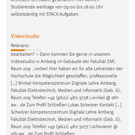
betreuten
Lernraum
, geschaffen. Hier können
30 Tage
Studierende werktags von 09:00 bis 18:00 Uhr
selbstständig mit STACK-Aufgaben
Chat
Name:
Videostudio
MibewSessionID, MIBEW_UserID, mibew_locale, mibew-
chat-frame-style-5e9dbeb1811c0446
Relevanz:
bearbeiten? – Dann kommen Sie gerne in unserem
Zweck:
Videostudio in Amberg im Gebäude der Fakultät EMI,
Wird benötigt um die Chatfunktion nutzen zu können.
Raum
209 , vorbei! Hier haben wir für alle Lehrenden der
Cookie Laufzeit:
Hochschule die Möglichkeit geschaffen, professionelle
MibewSessionID, mibew-chat-frame-style-
[...] Winkel Kompetenzzentrum Digitale Lehre Amberg,
5e9dbeb1811c0446 = Sitzungslaufzeit, mibew_locale = 3
Fakultät Elektrotechnik, Medien und Informatik (Geb. G),
Jahre, MIBEW_UserID = 1 Jahr
Raum
209 Telefon +49 (9621) 482-3738 j.winkel @ oth-
aw . de Zum Profil Schließen Lukas Schwörer Kontakt [...]
Login
Schwörer Kompetenzzentrum Digitale Lehre Amberg,
Fakultät Elektrotechnik, Medien und Informatik (Geb. G),
Name:
Raum
209 Telefon +49 (9621) 482-3077 l.schwoerer @
fe_user, be_user, be_lastLoginProvider
oth-aw . de Zum Profil Schließen