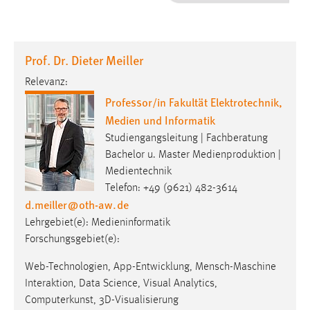
1 Jahr
Performance
Prof. Dr. Dieter Meiller
Name:
Relevanz:
staticfilecache
Professor/in Fakultät Elektrotechnik,
Medien und Informatik
Zweck:
Für performante Seitenauslieferung wird in diesem Cookie
Studiengangsleitung | Fachberatung
gespeichert, ob man eingeloggt ist.
Bachelor u. Master Medienproduktion |
Medientechnik
Telefon: +49 (9621) 482-3614
Sprachpräferenz
d.meiller
@
oth-aw
.
de
Name:
Lehrgebiet(e): Medieninformatik
site-language-preference
Forschungsgebiet(e):
Zweck:
Web-Technologien, App-Entwicklung, Mensch-Maschine
Das Cookie speichert die gewählte Sprache der Website.
Interaktion, Data Science, Visual Analytics,
Cookie Laufzeit:
Computerkunst, 3D-Visualisierung