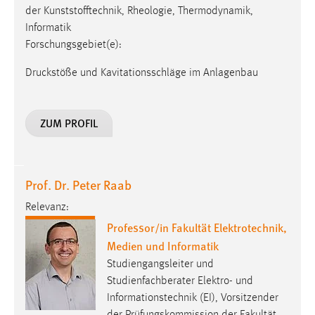
EXTERNE MEDIEN
der Kunststofftechnik, Rheologie, Thermodynamik,
Informatik
Um Inhalte von Videoplattformen und Social Media
Forschungsgebiet(e):
Plattformen anzeigen zu können, werden von diesen
externen Medien Cookies gesetzt.
Druckstöße und Kavitationsschläge im Anlagenbau
YouTube
ZUM PROFIL
Vimeo
Prof. Dr. Peter Raab
Relevanz:
Professor/in Fakultät Elektrotechnik,
Medien und Informatik
Studiengangsleiter und
Studienfachberater Elektro- und
Informationstechnik (EI), Vorsitzender