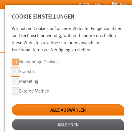
Zum Hauptinhalt springen
MyOTH
Kontakt
DE
COOKIE EINSTELLUNGEN
SUCHE
Wir nutzen Cookies auf unserer Website. Einige von ihnen
sind technisch notwendig, während andere uns helfen,
diese Website zu verbessern oder zusätzliche
JETZT BEWERBEN
Funktionalitäten zur Verfügung zu stellen.
Notwendige Cookies
SUCHE
Statistik
Marketing
FILTER
Externe Medien
Typ
ALLE AUSWÄHLEN
Erstellungsdatum
ABLEHNEN