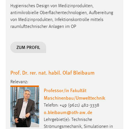
Conversion-Tracking
Hygienisches Design von Medizinprodukten,
antimikrobielle Oberflächentechnologien, Aufbereitung
Cookie Laufzeit:
von Medizinprodukten, Infektionskontrolle mittels
3 Monate
raumlufttechnischer Anlagen im OP
Facebook Pixel
ZUM PROFIL
Name:
_fbp
Anbieter:
Prof. Dr. rer. nat. habil. Olaf Bleibaum
Facebook
Relevanz:
Zweck:
Professor/in Fakultät
Conversion-Tracking
Maschinenbau/Umwelttechnik
Cookie Laufzeit:
Telefon: +49 (9621) 482-3338
3 Monate
o.bleibaum
@
oth-aw
.
de
Lehrgebiet(e): Technische
Strömungsmechanik, Simulationen in