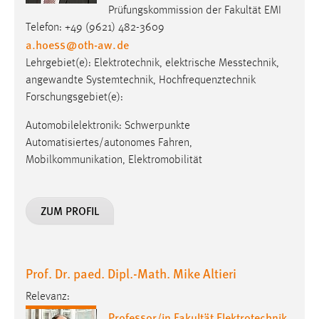
Prüfungskommission der Fakultät EMI
Telefon: +49 (9621) 482-3609
a.hoess
@
oth-aw
.
de
Lehrgebiet(e): Elektro­tech­nik, elek­trische Mess­technik,
angewandte Systemtechnik, Hochfrequenztechnik
Forschungsgebiet(e):
Automobilelektronik: Schwerpunkte
Automatisiertes/autonomes Fahren,
Mobilkommunikation, Elektromobilität
ZUM PROFIL
Prof. Dr. paed. Dipl.-Math. Mike Altieri
Relevanz:
Professor/in Fakultät Elektrotechnik,