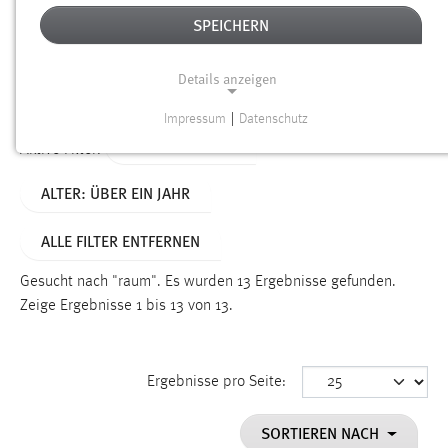
SPEICHERN
Alter
Details anzeigen
SUCHEN
Impressum
|
Datenschutz
NOTWENDIGE COOKIES
TYP: PERSONEN
Aktive Filter:
Notwendige Cookies ermöglichen grundlegende
ALTER: ÜBER EIN JAHR
Funktionen und sind für die einwandfreie Funktion der
Website erforderlich.
ALLE FILTER ENTFERNEN
Einverständnis
Gesucht nach "raum".
Es wurden 13 Ergebnisse gefunden.
Name:
Zeige Ergebnisse 1 bis 13 von 13.
cookie_consent
Zweck:
Ergebnisse pro Seite:
Dieser Cookie speichert die ausgewählten Einverständnis-
Optionen des Benutzers
SORTIEREN NACH
Cookie Laufzeit: