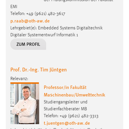
der Prüfungskommission der Fakultät
EMI
Telefon: +49 (9621) 482-3617
p.raab
@
oth-aw
.
de
Lehrgebiet(e): Embedded Systems Digitaltechnik
Digitaler Systementwurf Informatik 1
ZUM PROFIL
Prof. Dr.-Ing. Tim Jüntgen
Relevanz:
Professor/in Fakultät
Maschinenbau/Umwelttechnik
Studiengangsleiter und
Studienfachberater MB
Telefon: +49 (9621) 482-3313
t.juentgen
@
oth-aw
.
de