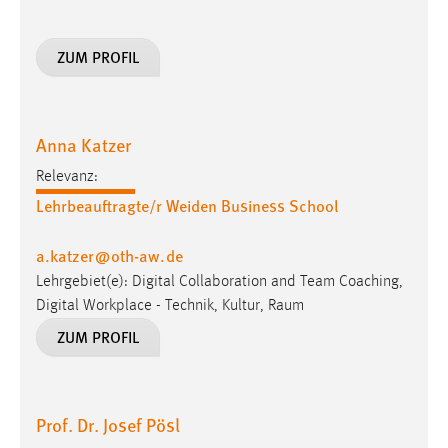
30 Tage
ZUM PROFIL
Chat
Name:
MibewSessionID, MIBEW_UserID, mibew_locale, mibew-
Anna Katzer
chat-frame-style-5e9dbeb1811c0446
Relevanz:
Zweck:
Lehrbeauftragte/r Weiden Business School
Wird benötigt um die Chatfunktion nutzen zu können.
Cookie Laufzeit:
a.katzer
@
oth-aw
.
de
MibewSessionID, mibew-chat-frame-style-
Lehrgebiet(e): Digital Collaboration and Team Coaching,
5e9dbeb1811c0446 = Sitzungslaufzeit, mibew_locale = 3
Digital Workplace - Technik, Kultur, Raum
Jahre, MIBEW_UserID = 1 Jahr
ZUM PROFIL
Login
Name:
Prof. Dr. Josef Pösl
fe_user, be_user, be_lastLoginProvider