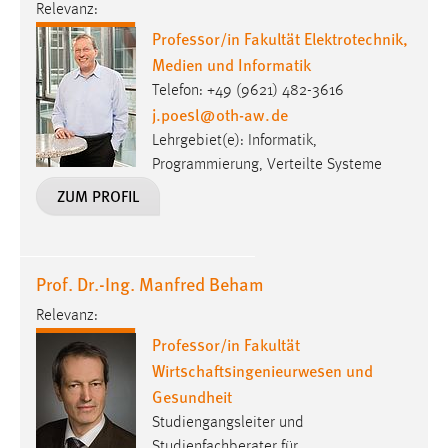
Relevanz:
Zweck:
Professor/in Fakultät Elektrotechnik,
Dieser Cookie ist notwendig um sich an der Website
einloggen zu können.
Medien und Informatik
Telefon: +49 (9621) 482-3616
Cookie Laufzeit:
j.poesl
@
oth-aw
.
de
24 Stunden
Lehrgebiet(e): Informatik,
Programmierung, Verteilte Systeme
ZUM PROFIL
STATISTIK
Statistik Cookies erfassen Informationen anonym.
Diese Informationen helfen uns zu verstehen, wie
unsere Besucher unsere Website nutzen.
Prof. Dr.-Ing. Manfred Beham
Relevanz:
Matomo
Professor/in Fakultät
Name:
Wirtschaftsingenieurwesen und
_pk_ref, _pk_cvar, _pk_id, _pk_ses
Gesundheit
Studiengangsleiter und
Zweck:
Zugriffsstatistik
Studienfachberater für