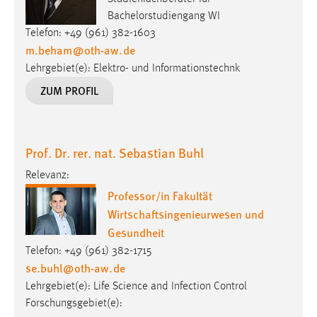
Bachelorstudiengang WI
Cookie Laufzeit:
Telefon: +49 (961) 382-1603
Max. 13 Monate
m.beham
@
oth-aw
.
de
Lehrgebiet(e): Elektro- und Informationstechnk
ZUM PROFIL
MARKETING
Marketing Cookies werden von Drittanbietern
verwendet, um personalisierte Werbung anzuzeigen.
Prof. Dr. rer. nat. Sebastian Buhl
Sie tun dies, indem sie Besucher über Websites
hinweg verfolgen.
Relevanz:
Professor/in Fakultät
Google Ads
Wirtschaftsingenieurwesen und
Gesundheit
Name:
_gcl_au
Telefon: +49 (961) 382-1715
se.buhl
@
oth-aw
.
de
Anbieter:
Lehrgebiet(e): Life Science and Infection Control
Google Ireland Limited
Forschungsgebiet(e):
Zweck: