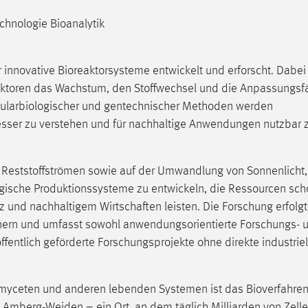
echnologie Bioanalytik
r innovative Bioreaktorsysteme entwickelt und erforscht. Dabei
aktoren das Wachstum, den Stoffwechsel und die Anpassungsfä
kularbiologischer und gentechnischer Methoden werden
esser zu verstehen und für nachhaltige Anwendungen nutzbar 
 Reststoffströmen sowie auf der Umwandlung von Sonnenlicht
ologische Produktionssysteme zu entwickeln, die Ressourcen sc
z und nachhaltigem Wirtschaften leisten. Die Forschung erfolgt
tnern und umfasst sowohl anwendungsorientierte Forschungs- 
ffentlich geförderte Forschungsprojekte ohne direkte industriel
omyceten und anderen lebenden Systemen ist das Bioverfahren
 Amberg-Weiden – ein Ort, an dem täglich Milliarden von Zell