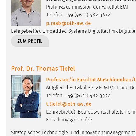
Anbieter:
Google Ireland Limited
Prüfungskommission der Fakultät EMI
Telefon: +49 (9621) 482-3617
Zweck:
Conversion-Tracking
p.raab
@
oth-aw
.
de
Cookie Laufzeit:
3 Monate
Lehrgebiet(e): Embedded Systems Digitaltechnik Digitale
ZUM PROFIL
Facebook Pixel
Name:
_fbp
Prof. Dr. Thomas Tiefel
Anbieter:
Facebook
Professor/in Fakultät Maschinenbau/
Zweck:
Conversion-Tracking
Mitglied des Fakultätsrats MB/UT und Bea
Cookie Laufzeit:
3 Monate
Telefon: +49 (9621) 482-3324
t.tiefel
@
oth-aw
.
de
Lehrgebiet(e): Betriebswirtschaftslehre
EXTERNE MEDIEN
Forschungsgebiet(e):
Um Inhalte von Videoplattformen und Social Media
Strategisches Technologie- und Innovationsmanagement
Plattformen anzeigen zu können, werden von diesen