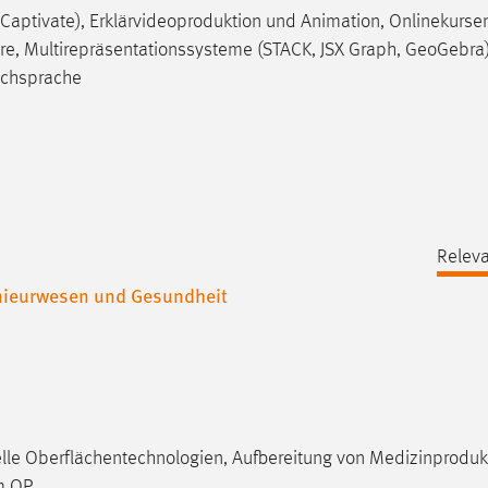
 Captivate), Erklärvideoproduktion und Animation, Onlinekurse
hre, Multirepräsentationssysteme (STACK, JSX Graph, GeoGebra),
achsprache
Releva
enieurwesen und Gesundheit
lle Oberflächentechnologien, Aufbereitung von Medizinproduk
im OP