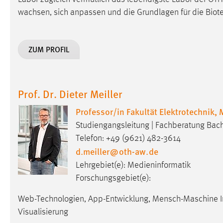
Cookie Laufzeit:
wachsen, sich anpassen und die Grundlagen für die Biot
MibewSessionID, mibew-chat-frame-
style-5e9dbeb1811c0446 =
Sitzungslaufzeit, mibew_locale = 3
Jahre, MIBEW_UserID = 1 Jahr
ZUM PROFIL
Login
Prof. Dr. Dieter Meiller
Name:
fe_user, be_user, be_lastLoginProvider
Professor/in Fakultät Elektrotechnik,
Zweck:
Dieser Cookie ist notwendig um sich an
der Website einloggen zu können.
Studiengangsleitung | Fachberatung Bac
Telefon: +49 (9621) 482-3614
Cookie Laufzeit:
24 Stunden
d.meiller
@
oth-aw
.
de
Lehrgebiet(e): Medieninformatik
Forschungsgebiet(e):
STATISTIK
Statistik Cookies erfassen Informationen anonym.
Web-Technologien, App-Entwicklung, Mensch-Maschine Int
Diese Informationen helfen uns zu verstehen, wie
Visualisierung
unsere Besucher unsere Website nutzen.