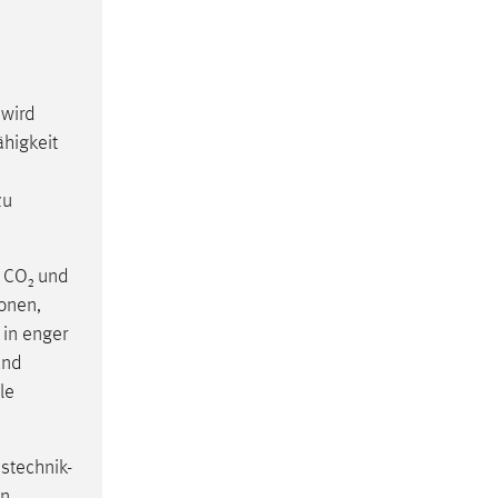
 wird
higkeit
zu
, CO₂ und
honen,
 in enger
und
le
stechnik-
en