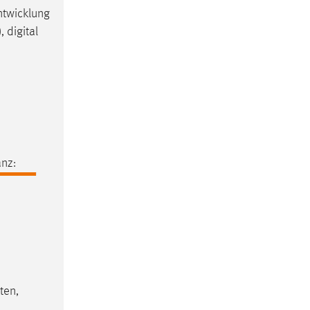
ntwicklung
 digital
nz:
ten,