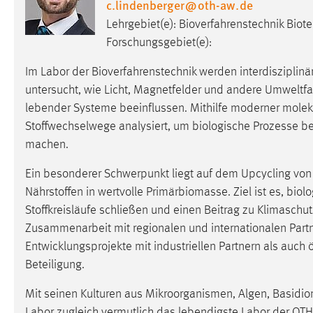
c.lindenberger
@
oth-aw
.
de
in diesem Cookie gespeichert, ob man
Lehrgebiet(e): Bioverfahrenstechnik Biot
eingeloggt ist.
Forschungsgebiet(e):
Sprachpräferenz
Im Labor der Bioverfahrenstechnik werden interdisziplinä
untersucht, wie Licht, Magnetfelder und andere Umweltf
Name:
site-language-preference
lebender Systeme beeinflussen. Mithilfe moderner mole
Zweck:
Das Cookie speichert die gewählte
Stoffwechselwege analysiert, um biologische Prozesse b
Sprache der Website.
machen.
Cookie Laufzeit:
30 Tage
Ein besonderer Schwerpunkt liegt auf dem Upcycling von
Nährstoffen in wertvolle Primärbiomasse. Ziel ist es, bi
Chat
Stoffkreisläufe schließen und einen Beitrag zu Klimaschut
Zusammenarbeit mit regionalen und internationalen Par
Name:
MibewSessionID, MIBEW_UserID,
Entwicklungsprojekte mit industriellen Partnern als auch ö
mibew_locale, mibew-chat-frame-style-
5e9dbeb1811c0446
Beteiligung.
Zweck:
Wird benötigt um die Chatfunktion
Mit seinen Kulturen aus Mikroorganismen, Algen, Basidi
nutzen zu können.
Labor zugleich vermutlich das lebendigste Labor der OTH