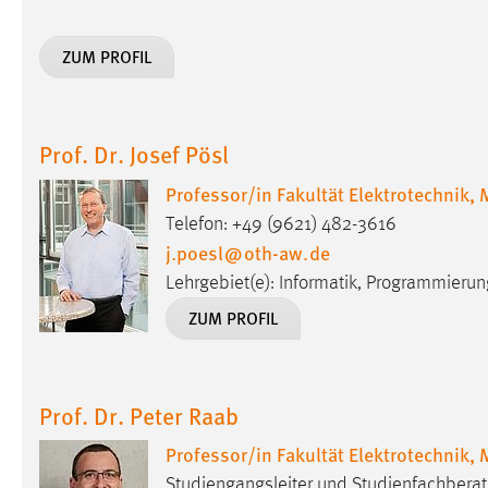
Matomo
ZUM PROFIL
Name:
_pk_ref, _pk_cvar, _pk_id, _pk_ses
Zweck:
Zugriffsstatistik
Prof. Dr. Josef Pösl
Cookie Laufzeit:
Max. 13 Monate
Professor/in Fakultät Elektrotechnik,
Telefon: +49 (9621) 482-3616
j.poesl
@
oth-aw
.
de
MARKETING
Lehrgebiet(e): Informatik, Programmierun
Marketing Cookies werden von Drittanbietern
ZUM PROFIL
verwendet, um personalisierte Werbung anzuzeigen.
Sie tun dies, indem sie Besucher über Websites
hinweg verfolgen.
Prof. Dr. Peter Raab
Google Ads
Professor/in Fakultät Elektrotechnik,
Name:
_gcl_au
Studiengangsleiter und Studienfachberater