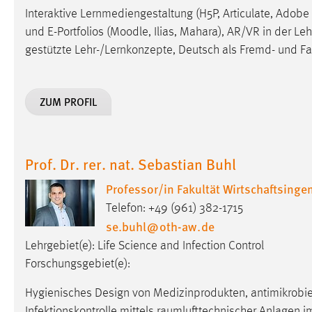
Interaktive Lernmediengestaltung (H5P, Articulate, Adobe
und E-Portfolios (Moodle, Ilias, Mahara), AR/VR in der Le
gestützte Lehr-/Lernkonzepte, Deutsch als Fremd- und F
ZUM PROFIL
Prof. Dr. rer. nat. Sebastian Buhl
Professor/in Fakultät Wirtschaftsing
Telefon: +49 (961) 382-1715
se.buhl
@
oth-aw
.
de
Lehrgebiet(e): Life Science and Infection Control
Forschungsgebiet(e):
Hygienisches Design von Medizinprodukten, antimikrobie
Infektionskontrolle mittels raumlufttechnischer Anlagen 