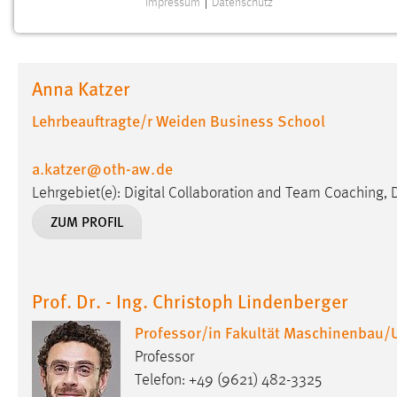
Impressum
|
Datenschutz
NOTWENDIGE COOKIES
Notwendige Cookies ermöglichen grundlegende
Funktionen und sind für die einwandfreie Funktion der
Anna Katzer
Website erforderlich.
Lehrbeauftragte/r Weiden Business School
Einverständnis
a.katzer
@
oth-aw
.
de
Name:
cookie_consent
Lehrgebiet(e): Digital Collaboration and Team Coaching, D
Zweck:
Dieser Cookie speichert die
ZUM PROFIL
ausgewählten Einverständnis-Optionen
des Benutzers
Cookie Laufzeit:
1 Jahr
Prof. Dr. - Ing. Christoph Lindenberger
Performance
Professor/in Fakultät Maschinenbau/
Professor
Name:
staticfilecache
Telefon: +49 (9621) 482-3325
Zweck:
Für performante Seitenauslieferung wird