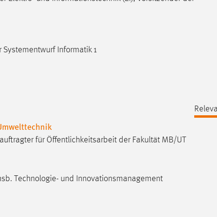
r Systementwurf Informatik 1
Releva
Umwelttechnik
uftragter für Öffentlichkeitsarbeit der Fakultät MB/UT
, insb. Technologie- und Innovationsmanagement