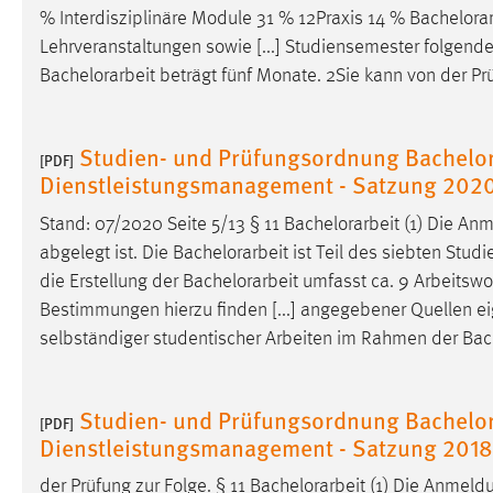
% Interdisziplinäre Module 31 % 12Praxis 14 %
Bachelorar
Lehrveranstaltungen sowie [...] Studiensemester folgen
Bachelorarbeit
beträgt fünf Monate. 2Sie kann von der 
Studien- und Prüfungsordnung Bachelor
[PDF]
Dienstleistungsmanagement - Satzung 202
Stand: 07/2020 Seite 5/13 § 11
Bachelorarbeit
(1) Die An
abgelegt ist. Die
Bachelorarbeit
ist Teil des siebten Stud
die Erstellung der
Bachelorarbeit
umfasst ca. 9 Arbeitswo
Bestimmungen hierzu finden [...] angegebener Quellen e
selbständiger studentischer Arbeiten im Rahmen der
Bac
Studien- und Prüfungsordnung Bachelor
[PDF]
Dienstleistungsmanagement - Satzung 2018
der Prüfung zur Folge. § 11
Bachelorarbeit
(1) Die Anmeld