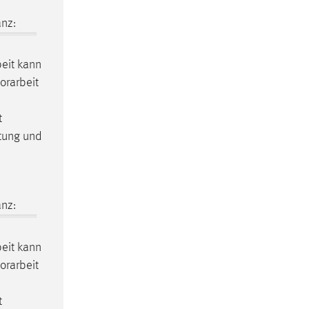
nz:
eit
kann
orarbeit
t
itung und
nz:
eit
kann
orarbeit
t