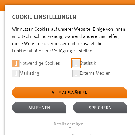
Zum Hauptinhalt springen
COOKIE EINSTELLUNGEN
Wir nutzen Cookies auf unserer Website. Einige von ihnen
sind technisch notwendig, während andere uns helfen,
diese Website zu verbessern oder zusätzliche
SUCHE
Funktionalitäten zur Verfügung zu stellen.
Notwendige Cookies
Statistik
Marketing
Externe Medien
ALLE AUSWÄHLEN
Gesucht nach "bachelorarbeit".
Es wurden 607 Ergebnisse 
ABLEHNEN
SPEICHERN
Details anzeigen