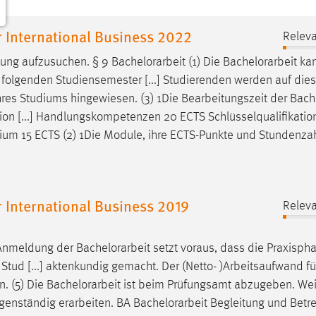
 International Business 2022
Releva
atung aufzusuchen. § 9
Bachelorarbeit
(1) Die
Bachelorarbeit
ka
 folgenden Studiensemester [...] Studierenden werden auf die
res Studiums hingewiesen. (3) 1Die Bearbeitungszeit der
Bach
ion [...] Handlungskompetenzen 20 ECTS Schlüsselqualifikati
uium 15 ECTS (2) 1Die Module, ihre ECTS-Punkte und Stundenzahl
 International Business 2019
Releva
e Anmeldung der
Bachelorarbeit
setzt voraus, dass die Praxisph
n Stud [...] aktenkundig gemacht. Der (Netto- )Arbeitsaufwand fü
. (5) Die
Bachelorarbeit
ist beim Prüfungsamt abzugeben. Wei
igenständig erarbeiten. BA
Bachelorarbeit
Begleitung und Betr