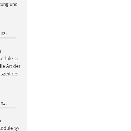
itung und
nz:
n
Module 21
ie Art der
szeit der
nz:
n
Module 19