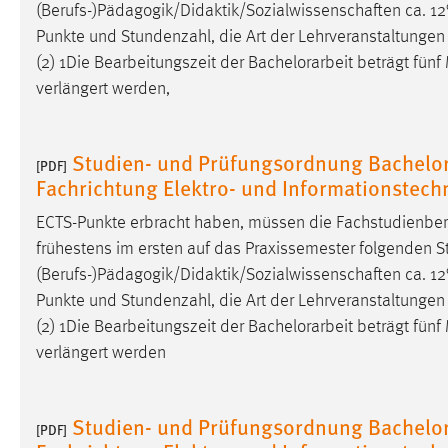
(Berufs-)Pädagogik/Didaktik/Sozialwissenschaften ca. 1
Cookie Laufzeit:
MibewSessionID, mibew-chat-frame-
Punkte und Stundenzahl, die Art der Lehrveranstaltunge
style-5e9dbeb1811c0446 =
(2) 1Die Bearbeitungszeit der
Bachelorarbeit
beträgt fünf
Sitzungslaufzeit, mibew_locale = 3
Jahre, MIBEW_UserID = 1 Jahr
verlängert werden,
Login
Studien- und Prüfungsordnung Bachelor
[PDF]
Fachrichtung Elektro- und Informationstec
Name:
fe_user, be_user, be_lastLoginProvider
Zweck:
ECTS-Punkte erbracht haben, müssen die Fachstudienber
Dieser Cookie ist notwendig um sich an
der Website einloggen zu können.
frühestens im ersten auf das Praxissemester folgenden S
(Berufs-)Pädagogik/Didaktik/Sozialwissenschaften ca. 1
Cookie Laufzeit:
24 Stunden
Punkte und Stundenzahl, die Art der Lehrveranstaltunge
(2) 1Die Bearbeitungszeit der
Bachelorarbeit
beträgt fünf
verlängert werden
STATISTIK
Statistik Cookies erfassen Informationen anonym.
Diese Informationen helfen uns zu verstehen, wie
Studien- und Prüfungsordnung Bachelor
[PDF]
unsere Besucher unsere Website nutzen.