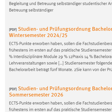
Begleitung und Betreuung selbständiger studentischer 
externen Medien Cookies gesetzt.
Betreuung selbständiger
YouTube
Studien- und Prüfungsordnung Bachelor 
[PDF]
Vimeo
Wintersemester 2024/25
ECTS-Punkte erworben haben, sollen die Fachstudienber
frühestens im ersten auf das praktische Studiensemester 
% Interdisziplinäre Module 29 % 12Praxis 14 %
Bachelora
Lehrveranstaltungen sowie [...] Studiensemester folgen
Bachelorarbeit
beträgt fünf Monate. 2Sie kann von der P
Studien- und Prüfungsordnung Bachelor 
[PDF]
Sommersemester 2026
ECTS-Punkte erworben haben, sollen die Fachstudienber
frühestens im ersten auf das praktische Studiensemester 