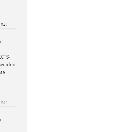
nz:
n
ECTS-
 werden.
ate
nz:
n