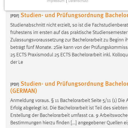
Impressum
|
Datenschutz
NOTWENDIGE COOKIES
Studien- und Prüfungsordnung Bachelor
Notwendige Cookies ermöglichen grundlegende
[PDF]
Funktionen und sind für die einwandfreie Funktion der
Studienabschnitt nicht erzielt, so ist die Fachstudienber
Website erforderlich.
frühestens im ersten auf das praktische Studiensemester
Zulassungsvoraussetzung zur
Bachelorarbeit
zu Beginn ih
Einverständnis
beträgt fünf Monate. 2Sie kann von der Prüfungskommiss
Name:
cookie_consent
25 ECTS Praxismodul 25 ECTS
Bachelorarbeit
inkl. Kolloq
der Le
Zweck:
Dieser Cookie speichert die
ausgewählten Einverständnis-Optionen
des Benutzers
Studien- und Prüfungsordnung Bachelor
[PDF]
Cookie Laufzeit:
1 Jahr
(GERMAN)
Anmeldung voraus. § 11
Bachelorarbeit
Seite 5/11 (1) Di
Performance
Erfolg abgelegt ist. Die
Bachelorarbeit
ist Teil des siebte
Erstellung der
Bachelorarbeit
umfasst ca. 9 Arbeitswochen
Name:
staticfilecache
Bestimmungen hierzu finden [...] angegebener Quellen e
Zweck:
Für performante Seitenauslieferung wird