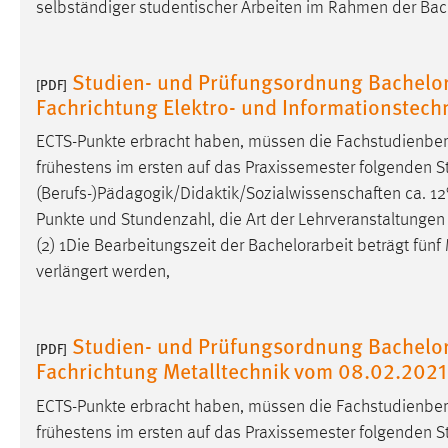
selbständiger studentischer Arbeiten im Rahmen der
Bac
in diesem Cookie gespeichert, ob man
eingeloggt ist.
Studien- und Prüfungsordnung Bachelor
[PDF]
Sprachpräferenz
Fachrichtung Elektro- und Informationstec
Name:
site-language-preference
ECTS-Punkte erbracht haben, müssen die Fachstudienber
frühestens im ersten auf das Praxissemester folgenden St
Zweck:
Das Cookie speichert die gewählte
(Berufs-)Pädagogik/Didaktik/Sozialwissenschaften ca. 1
Sprache der Website.
Punkte und Stundenzahl, die Art der Lehrveranstaltunge
Cookie Laufzeit:
30 Tage
(2) 1Die Bearbeitungszeit der
Bachelorarbeit
beträgt fünf
verlängert werden,
Chat
Name:
MibewSessionID, MIBEW_UserID,
Studien- und Prüfungsordnung Bachelor
[PDF]
mibew_locale, mibew-chat-frame-style-
Fachrichtung Metalltechnik vom 08.02.2021
5e9dbeb1811c0446
ECTS-Punkte erbracht haben, müssen die Fachstudienber
Zweck:
Wird benötigt um die Chatfunktion
frühestens im ersten auf das Praxissemester folgenden St
nutzen zu können.