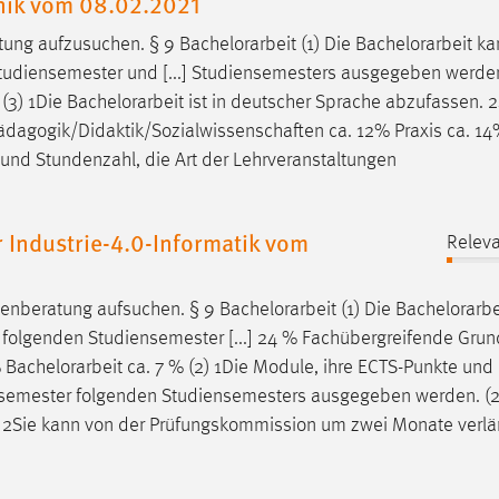
hnik vom 08.02.2021
tung aufzusuchen. § 9
Bachelorarbeit
(1) Die
Bachelorarbeit
ka
tudiensemester und [...] Studiensemesters ausgegeben werden
 (3) 1Die
Bachelorarbeit
ist in deutscher Sprache abzufassen. 2
Pädagogik/Didaktik/Sozialwissenschaften ca. 12% Praxis ca. 1
 und Stundenzahl, die Art der Lehrveranstaltungen
Industrie-4.0-Informatik vom
Releva
ienberatung aufsuchen. § 9
Bachelorarbeit
(1) Die
Bachelorarbe
r folgenden Studiensemester [...] 24 % Fachübergreifende Gru
%
Bachelorarbeit
ca. 7 % (2) 1Die Module, ihre ECTS-Punkte und
iensemester folgenden Studiensemesters ausgegeben werden. (2
. 2Sie kann von der Prüfungskommission um zwei Monate verlä