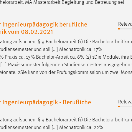
helorarbeit
. MA Masterarbeit Begleitung und Betreuung sel
 Ingenieurpädagogik berufliche
Releva
hnik vom 08.02.2021
atung aufsuchen. § 9
Bachelorarbeit
(1) Die
Bachelorarbeit
kan
udiensemester und soll [...] Mechatronik ca. 17%
2% Praxis ca. 13%
Bachelor-Arbeit
ca. 6% (2) 1Die Module, ihre 
n [...] Praxissemester folgenden Studiensemesters ausgegeben
 Monate. 2Sie kann von der Prüfungskommission um zwei Mon
 Ingenieurpädagogik - Berufliche
Releva
atung aufsuchen. § 9
Bachelorarbeit
(1) Die
Bachelorarbeit
kan
udiensemester und soll [...] Mechatronik ca. 22%