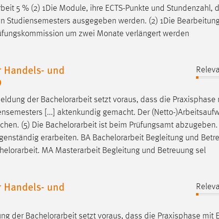
beit
5 % (2) 1Die Module, ihre ECTS-Punkte und Stundenzahl, di
den Studiensemesters ausgegeben werden. (2) 1Die Bearbeitung
Prüfungskommission um zwei Monate verlängert werden
 Handels- und
Releva
0
meldung der
Bachelorarbeit
setzt voraus, dass die Praxisphase m
iensemesters [...] aktenkundig gemacht. Der (Netto-)Arbeitsauf
chen. (5) Die
Bachelorarbeit
ist beim Prüfungsamt abzugeben.
igenständig erarbeiten. BA
Bachelorarbeit
Begleitung und Betr
helorarbeit
. MA Masterarbeit Begleitung und Betreuung sel
 Handels- und
Releva
ung der
Bachelorarbeit
setzt voraus, dass die Praxisphase mit E