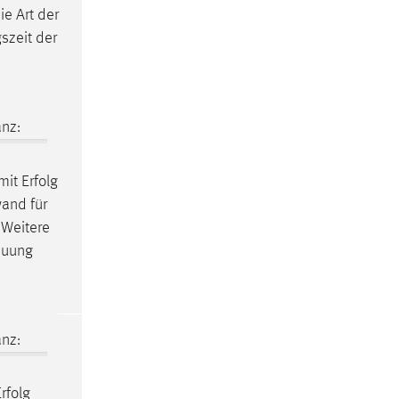
e Art der
szeit der
nz:
it Erfolg
wand für
 Weitere
euung
nz:
rfolg