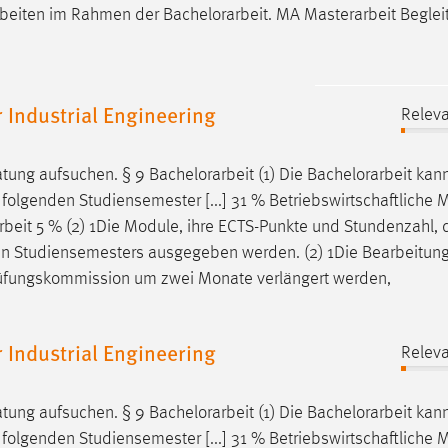
Arbeiten im Rahmen der
Bachelorarbeit
. MA Masterarbeit Begle
Industrial Engineering
Releva
atung aufsuchen. § 9
Bachelorarbeit
(1) Die
Bachelorarbeit
kan
folgenden Studiensemester [...] 31 % Betriebswirtschaftliche 
rbeit
5 % (2) 1Die Module, ihre ECTS-Punkte und Stundenzahl, d
den Studiensemesters ausgegeben werden. (2) 1Die Bearbeitung
rüfungskommission um zwei Monate verlängert werden,
Industrial Engineering
Releva
atung aufsuchen. § 9
Bachelorarbeit
(1) Die
Bachelorarbeit
kan
folgenden Studiensemester [...] 31 % Betriebswirtschaftliche 