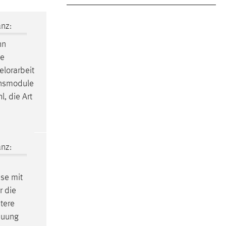
nz:
nn
se
elorarbeit
onsmodule
, die Art
nz:
ase mit
r die
tere
euung