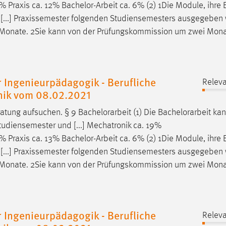
2% Praxis ca. 12%
Bachelor-Arbeit
ca. 6% (2) 1Die Module, ihre 
n [...] Praxissemester folgenden Studiensemesters ausgegeben
 Monate. 2Sie kann von der Prüfungskommission um zwei Mon
 Ingenieurpädagogik - Berufliche
Releva
hnik vom 08.02.2021
atung aufsuchen. § 9
Bachelorarbeit
(1) Die
Bachelorarbeit
kan
tudiensemester und [...] Mechatronik ca. 19%
2% Praxis ca. 13%
Bachelor-Arbeit
ca. 6% (2) 1Die Module, ihre 
n [...] Praxissemester folgenden Studiensemesters ausgegeben
 Monate. 2Sie kann von der Prüfungskommission um zwei Mon
 Ingenieurpädagogik - Berufliche
Releva