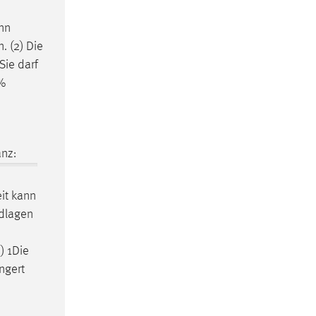
nn
. (2) Die
Sie darf
4%
nz:
it
kann
ndlagen
) 1Die
ngert