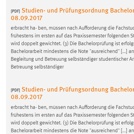
Anbieter:
Google Ireland Limited
Studien- und Prüfungsordnung Bachelor 
[PDF]
08.09.2017
Zweck:
Conversion-Tracking
erbracht ha- ben, müssen nach Aufforderung die Fachstu
Cookie Laufzeit:
3 Monate
frühestens im ersten auf das Praxissemester folgenden S
wird doppelt gewichtet. (3) Die Bachelorprüfung ist erfo
Facebook Pixel
Bachelorarbeit
mindestens die Note "ausreichend" [...] 
Name:
_fbp
Begleitung und Betreuung selbständiger studentischer 
Betreuung selbständiger
Anbieter:
Facebook
Zweck:
Conversion-Tracking
Studien- und Prüfungsordnung Bachelor 
[PDF]
Cookie Laufzeit:
3 Monate
08.09.2017
erbracht ha- ben, müssen nach Aufforderung die Fachstu
frühestens im ersten auf das Praxissemester folgenden S
EXTERNE MEDIEN
wird doppelt gewichtet. (3) Die Bachelorprüfung ist erfo
Um Inhalte von Videoplattformen und Social Media
Bachelorarbeit
mindestens die Note "ausreichend" [...] 
Plattformen anzeigen zu können, werden von diesen