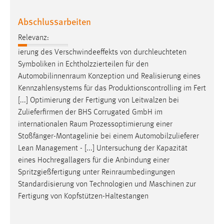
Cookie Laufzeit:
Abschlussarbeiten
Max. 13 Monate
Relevanz:
ierung des Verschwindeeffekts von durchleuchteten
Symboliken in Echtholzzierteilen für den
MARKETING
Automobilinnenraum
Konzeption und Realisierung eines
Marketing Cookies werden von Drittanbietern
Kennzahlensystems für das Produktionscontrolling im Fert
verwendet, um personalisierte Werbung anzuzeigen.
[...] Optimierung der Fertigung von Leitwalzen bei
Sie tun dies, indem sie Besucher über Websites
Zulieferfirmen der BHS Corrugated GmbH im
hinweg verfolgen.
internationalen
Raum
Prozessoptimierung einer
Stoßfänger-Montagelinie bei einem Automobilzulieferer
Google Ads
Lean Management - [...] Untersuchung der Kapazität
eines Hochregallagers für die Anbindung einer
Name:
Spritzgießfertigung unter
Reinraumbedingungen
_gcl_au
Standardisierung von Technologien und Maschinen zur
Anbieter:
Fertigung von Kopfstützen-Haltestangen
Google Ireland Limited
Zweck: