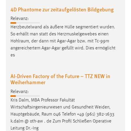
30 Tage
4D Phantome zur zeitaufgelösten Bildgebung
Chat
Relevanz:
Herzbeutelwand als äußere Hülle segmentiert wurden.
Name:
So erhällt man statt des Herzmuskelgewebes einen
MibewSessionID, MIBEW_UserID, mibew_locale, mibew-
Hohlraum
, der dann mit Agar-Agar bzw. mit Tc-99m
chat-frame-style-5e9dbeb1811c0446
angereichertem Agar-Agar gefüllt wird. Dies ermöglicht
Zweck:
es
Wird benötigt um die Chatfunktion nutzen zu können.
Cookie Laufzeit:
AI-Driven Factory of the Future – TTZ NEW in
MibewSessionID, mibew-chat-frame-style-
Weiherhammer
5e9dbeb1811c0446 = Sitzungslaufzeit, mibew_locale = 3
Jahre, MIBEW_UserID = 1 Jahr
Relevanz:
Kris Dalm, MBA Professor Fakultät
Login
Wirtschaftsingenieurwesen und Gesundheit Weiden,
Hauptgebäude,
Raum
046 Telefon +49 (961) 382-1633
Name:
k.dalm @ oth-aw . de Zum Profil Schließen Operative
fe_user, be_user, be_lastLoginProvider
Leitung Dr.-Ing