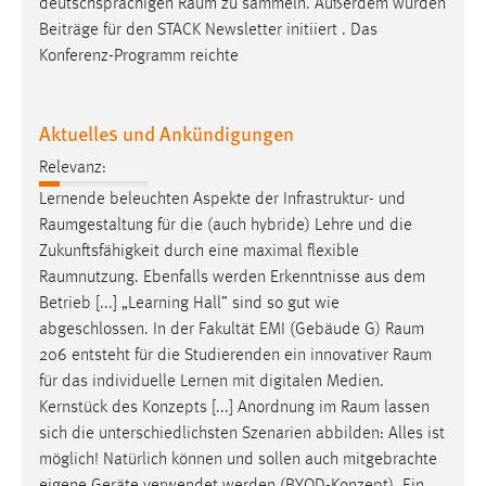
deutschsprachigen
Raum
zu sammeln. Außerdem wurden
Beiträge für den STACK Newsletter initiiert . Das
Konferenz-Programm reichte
Aktuelles und Ankündigungen
Relevanz:
Lernende beleuchten Aspekte der Infrastruktur- und
Raumgestaltung
für die (auch hybride) Lehre und die
Zukunftsfähigkeit durch eine maximal flexible
Raumnutzung
. Ebenfalls werden Erkenntnisse aus dem
Betrieb [...] „Learning Hall” sind so gut wie
abgeschlossen. In der Fakultät EMI (Gebäude G)
Raum
206 entsteht für die Studierenden ein innovativer
Raum
für das individuelle Lernen mit digitalen Medien.
Kernstück des Konzepts [...] Anordnung im
Raum
lassen
sich die unterschiedlichsten Szenarien abbilden: Alles ist
möglich! Natürlich können und sollen auch mitgebrachte
eigene Geräte verwendet werden (BYOD-Konzept). Ein