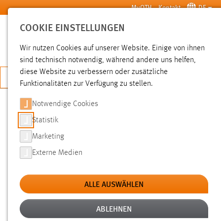
Zum Hauptinhalt springen
MyOTH
Kontakt
DE
COOKIE EINSTELLUNGEN
SUCHE
Wir nutzen Cookies auf unserer Website. Einige von ihnen
sind technisch notwendig, während andere uns helfen,
diese Website zu verbessern oder zusätzliche
JETZT BEWERBEN
Funktionalitäten zur Verfügung zu stellen.
Notwendige Cookies
SUCHE
Statistik
Marketing
FILTER
Externe Medien
Typ
ALLE AUSWÄHLEN
Erstellungsdatum
ABLEHNEN