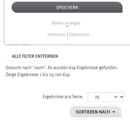
SPEICHERN
Alter
Details anzeigen
SUCHEN
Impressum
|
Datenschutz
NOTWENDIGE COOKIES
TYP: SEITEN
Aktive Filter:
Notwendige Cookies ermöglichen grundlegende
ALLE FILTER ENTFERNEN
Funktionen und sind für die einwandfreie Funktion der
Website erforderlich.
Gesucht nach "raum".
Es wurden 619 Ergebnisse gefunden.
Zeige Ergebnisse 1 bis 25 von 619.
Einverständnis
Name:
cookie_consent
Ergebnisse pro Seite:
Zweck:
SORTIEREN NACH
Dieser Cookie speichert die ausgewählten Einverständnis-
Optionen des Benutzers
Cookie Laufzeit: