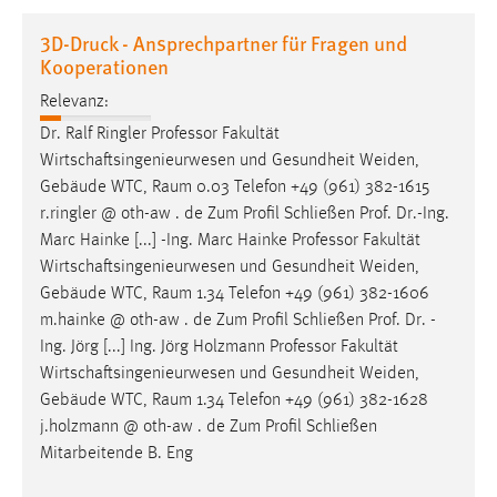
1 Jahr
3D-Druck - Ansprechpartner für Fragen und
Kooperationen
Performance
Relevanz:
Name:
Dr. Ralf Ringler Professor Fakultät
staticfilecache
Wirtschaftsingenieurwesen und Gesundheit Weiden,
Gebäude WTC,
Raum
0.03 Telefon +49 (961) 382-1615
Zweck:
r.ringler @ oth-aw . de Zum Profil Schließen Prof. Dr.-Ing.
Für performante Seitenauslieferung wird in diesem Cookie
Marc Hainke [...] -Ing. Marc Hainke Professor Fakultät
gespeichert, ob man eingeloggt ist.
Wirtschaftsingenieurwesen und Gesundheit Weiden,
Gebäude WTC,
Raum
1.34 Telefon +49 (961) 382-1606
Sprachpräferenz
m.hainke @ oth-aw . de Zum Profil Schließen Prof. Dr. -
Ing. Jörg [...] Ing. Jörg Holzmann Professor Fakultät
Name:
Wirtschaftsingenieurwesen und Gesundheit Weiden,
site-language-preference
Gebäude WTC,
Raum
1.34 Telefon +49 (961) 382-1628
Zweck:
j.holzmann @ oth-aw . de Zum Profil Schließen
Das Cookie speichert die gewählte Sprache der Website.
Mitarbeitende B. Eng
Cookie Laufzeit: