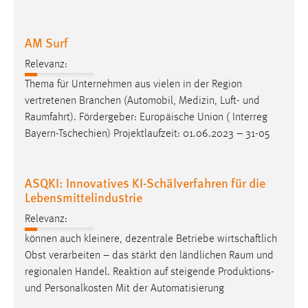
Zweck:
Dieser Cookie ist notwendig um sich an der Website
AM Surf
einloggen zu können.
Relevanz:
Cookie Laufzeit:
24 Stunden
Thema für Unternehmen aus vielen in der Region
vertretenen Branchen (Automobil, Medizin, Luft- und
Raumfahrt
). Fördergeber: Europäische Union ( Interreg
Bayern-Tschechien) Projektlaufzeit: 01.06.2023 – 31-05
STATISTIK
Statistik Cookies erfassen Informationen anonym.
Diese Informationen helfen uns zu verstehen, wie
ASQKI: Innovatives KI-Schälverfahren für die
unsere Besucher unsere Website nutzen.
Lebensmittelindustrie
Relevanz:
Matomo
können auch kleinere, dezentrale Betriebe wirtschaftlich
Name:
Obst verarbeiten – das stärkt den ländlichen
Raum
und
_pk_ref, _pk_cvar, _pk_id, _pk_ses
regionalen Handel. Reaktion auf steigende Produktions-
und Personalkosten Mit der Automatisierung
Zweck:
Zugriffsstatistik