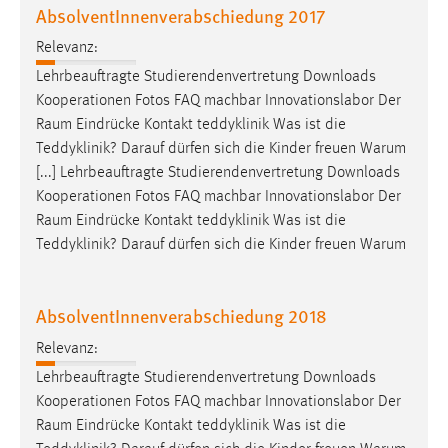
AbsolventInnenverabschiedung 2017
Conversion-Tracking
Relevanz:
Cookie Laufzeit:
Lehrbeauftragte Studierendenvertretung Downloads
3 Monate
Kooperationen Fotos FAQ machbar Innovationslabor Der
Raum
Eindrücke Kontakt teddyklinik Was ist die
Facebook Pixel
Teddyklinik? Darauf dürfen sich die Kinder freuen Warum
[...] Lehrbeauftragte Studierendenvertretung Downloads
Name:
Kooperationen Fotos FAQ machbar Innovationslabor Der
_fbp
Raum
Eindrücke Kontakt teddyklinik Was ist die
Anbieter:
Teddyklinik? Darauf dürfen sich die Kinder freuen Warum
Facebook
Zweck:
AbsolventInnenverabschiedung 2018
Conversion-Tracking
Relevanz:
Cookie Laufzeit:
3 Monate
Lehrbeauftragte Studierendenvertretung Downloads
Kooperationen Fotos FAQ machbar Innovationslabor Der
Raum
Eindrücke Kontakt teddyklinik Was ist die