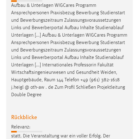
30 Tage
Aufbau & Unterlagen WIGCares Programm
Ansprechpersonen Praxisbezug Bewerbung Studienstart
Chat
und
Bewerbungszeitraum
Zulassungsvoraussetzungen
Links und Bewerberportal Aufbau Inhalte Studienablauf
Name:
Unterlagen [...] Aufbau & Unterlagen WIGCares Programm
MibewSessionID, MIBEW_UserID, mibew_locale, mibew-
Ansprechpersonen Praxisbezug Bewerbung Studienstart
chat-frame-style-5e9dbeb1811c0446
und
Bewerbungszeitraum
Zulassungsvoraussetzungen
Zweck:
Links und Bewerberportal Aufbau Inhalte Studienablauf
Wird benötigt um die Chatfunktion nutzen zu können.
Unterlagen [...] Internationales Professorin Fakultät
Wirtschaftsingenieurwesen und Gesundheit Weiden,
Cookie Laufzeit:
Hauptgebäude,
Raum
144 Telefon +49 (961) 382-1618
MibewSessionID, mibew-chat-frame-style-
j.heigl @ oth-aw . de Zum Profil Schließen Projektleitung
5e9dbeb1811c0446 = Sitzungslaufzeit, mibew_locale = 3
Double Degree
Jahre, MIBEW_UserID = 1 Jahr
Login
Rückblicke
Name:
Relevanz:
fe_user, be_user, be_lastLoginProvider
statt. Die Veranstaltung war ein voller Erfolg. Der