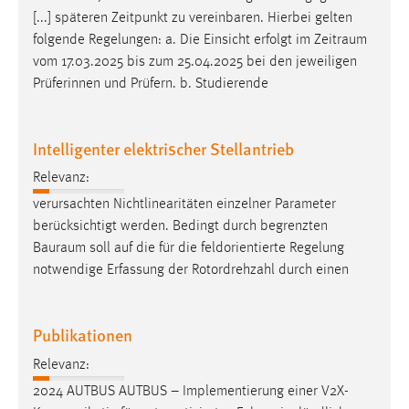
[...] späteren Zeitpunkt zu vereinbaren. Hierbei gelten
Conversion-Tracking
folgende Regelungen: a. Die Einsicht erfolgt im
Zeitraum
Cookie Laufzeit:
vom 17.03.2025 bis zum 25.04.2025 bei den jeweiligen
3 Monate
Prüferinnen und Prüfern. b. Studierende
Facebook Pixel
Intelligenter elektrischer Stellantrieb
Name:
Relevanz:
_fbp
verursachten Nichtlinearitäten einzelner Parameter
Anbieter:
berücksichtigt werden. Bedingt durch begrenzten
Facebook
Bauraum
soll auf die für die feldorientierte Regelung
Zweck:
notwendige Erfassung der Rotordrehzahl durch einen
Conversion-Tracking
Cookie Laufzeit:
Publikationen
3 Monate
Relevanz:
2024 AUTBUS AUTBUS – Implementierung einer V2X-