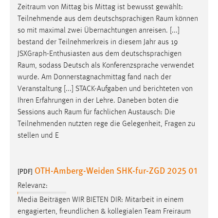
Zeitraum
von Mittag bis Mittag ist bewusst gewählt:
Zweck:
Teilnehmende aus dem deutschsprachigen
Raum
können
Dieser Cookie ist notwendig um sich an der Website
einloggen zu können.
so mit maximal zwei Übernachtungen anreisen. [...]
bestand der Teilnehmerkreis in diesem Jahr aus 19
Cookie Laufzeit:
JSXGraph-Enthusiasten aus dem deutschsprachigen
24 Stunden
Raum
, sodass Deutsch als Konferenzsprache verwendet
wurde. Am Donnerstagnachmittag fand nach der
Veranstaltung [...] STACK-Aufgaben und berichteten von
STATISTIK
Ihren Erfahrungen in der Lehre. Daneben boten die
Statistik Cookies erfassen Informationen anonym.
Sessions auch
Raum
für fachlichen Austausch: Die
Diese Informationen helfen uns zu verstehen, wie
Teilnehmenden nutzten rege die Gelegenheit, Fragen zu
unsere Besucher unsere Website nutzen.
stellen und E
Matomo
OTH-Amberg-Weiden SHK-fur-ZGD 2025 01
[PDF]
Name:
Relevanz:
_pk_ref, _pk_cvar, _pk_id, _pk_ses
Media Beiträgen WIR BIETEN DIR: Mitarbeit in einem
Zweck:
engagierten, freundlichen & kollegialen Team
Freiraum
Zugriffsstatistik