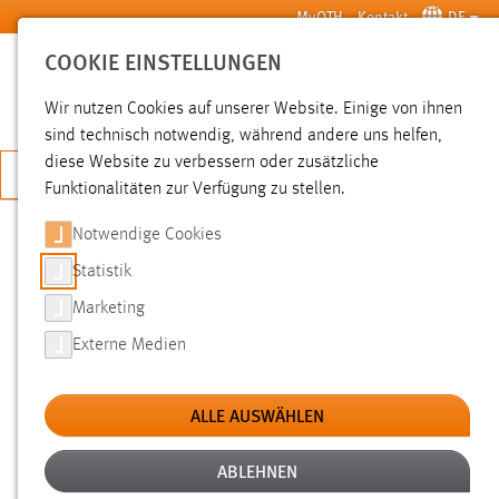
Zum Hauptinhalt springen
MyOTH
Kontakt
DE
COOKIE EINSTELLUNGEN
SUCHE
Wir nutzen Cookies auf unserer Website. Einige von ihnen
sind technisch notwendig, während andere uns helfen,
diese Website zu verbessern oder zusätzliche
JETZT BEWERBEN
Funktionalitäten zur Verfügung zu stellen.
Notwendige Cookies
SUCHE
Statistik
Marketing
FILTER
Externe Medien
Typ
ALLE AUSWÄHLEN
Erstellungsdatum
ABLEHNEN