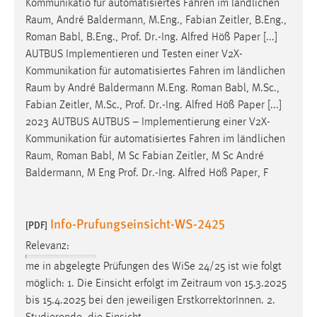
Kommunikatio für automatisiertes Fahren im ländlichen
EXTERNE MEDIEN
Raum
, André Baldermann, M.Eng., Fabian Zeitler, B.Eng.,
Um Inhalte von Videoplattformen und Social Media
Roman Babl, B.Eng., Prof. Dr.-Ing. Alfred Höß Paper [...]
Plattformen anzeigen zu können, werden von diesen
AUTBUS Implementieren und Testen einer V2X-
externen Medien Cookies gesetzt.
Kommunikation für automatisiertes Fahren im ländlichen
Raum
by André Baldermann M.Eng. Roman Babl, M.Sc.,
YouTube
Fabian Zeitler, M.Sc., Prof. Dr.-Ing. Alfred Höß Paper [...]
2023 AUTBUS AUTBUS – Implementierung einer V2X-
Vimeo
Kommunikation für automatisiertes Fahren im ländlichen
Raum
, Roman Babl, M Sc Fabian Zeitler, M Sc André
Baldermann, M Eng Prof. Dr.-Ing. Alfred Höß Paper, F
Info-Prufungseinsicht-WS-2425
[PDF]
Relevanz:
me in abgelegte Prüfungen des WiSe 24/25 ist wie folgt
möglich: 1. Die Einsicht erfolgt im
Zeitraum
von 15.3.2025
bis 15.4.2025 bei den jeweiligen ErstkorrektorInnen. 2.