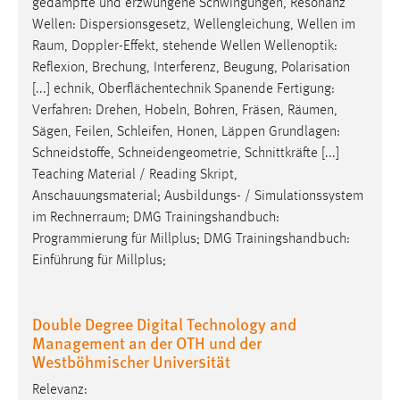
gedämpfte und erzwungene Schwingungen, Resonanz
1 Jahr
Wellen: Dispersionsgesetz, Wellengleichung, Wellen im
Raum
, Doppler-Effekt, stehende Wellen Wellenoptik:
Performance
Reflexion, Brechung, Interferenz, Beugung, Polarisation
[...] echnik, Oberflächentechnik Spanende Fertigung:
Name:
Verfahren: Drehen, Hobeln, Bohren, Fräsen,
Räumen
,
staticfilecache
Sägen, Feilen, Schleifen, Honen, Läppen Grundlagen:
Schneidstoffe, Schneidengeometrie, Schnittkräfte [...]
Zweck:
Teaching Material / Reading Skript,
Für performante Seitenauslieferung wird in diesem Cookie
gespeichert, ob man eingeloggt ist.
Anschauungsmaterial; Ausbildungs- / Simulationssystem
im
Rechnerraum
; DMG Trainingshandbuch:
Programmierung für Millplus; DMG Trainingshandbuch:
Sprachpräferenz
Einführung für Millplus;
Name:
site-language-preference
Double Degree Digital Technology and
Zweck:
Management an der OTH und der
Das Cookie speichert die gewählte Sprache der Website.
Westböhmischer Universität
Cookie Laufzeit:
Relevanz: