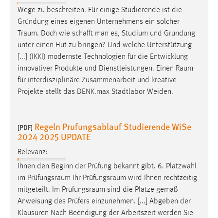
Wege zu beschreiten. Für einige Studierende ist die
Gründung eines eigenen Unternehmens ein solcher
Traum
. Doch wie schafft man es, Studium und Gründung
unter einen Hut zu bringen? Und welche Unterstützung
[...] (IKKI) modernste Technologien für die Entwicklung
innovativer Produkte und Dienstleistungen. Einen
Raum
für interdisziplinäre Zusammenarbeit und kreative
Projekte stellt das DENK.max Stadtlabor Weiden.
Regeln Prufungsablauf Studierende WiSe
[PDF]
2024 2025 UPDATE
Relevanz:
Ihnen den Beginn der Prüfung bekannt gibt. 6. Platzwahl
im
Prüfungsraum
Ihr
Prüfungsraum
wird Ihnen rechtzeitig
mitgeteilt. Im
Prüfungsraum
sind die Plätze gemäß
Anweisung des Prüfers einzunehmen. [...] Abgeben der
Klausuren Nach Beendigung der Arbeitszeit werden Sie