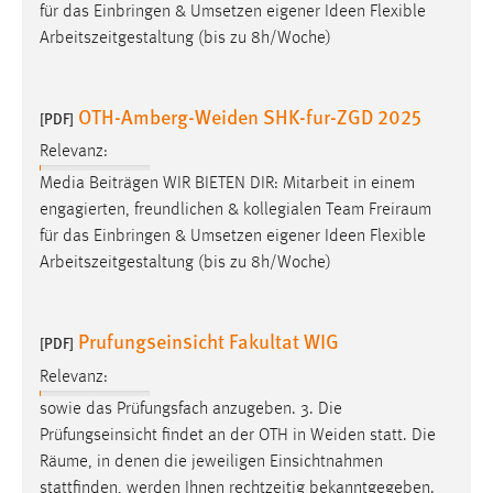
für das Einbringen & Umsetzen eigener Ideen Flexible
Cookie Laufzeit:
Arbeitszeitgestaltung (bis zu 8h/Woche)
Max. 13 Monate
OTH-Amberg-Weiden SHK-fur-ZGD 2025
[PDF]
MARKETING
Relevanz:
Media Beiträgen WIR BIETEN DIR: Mitarbeit in einem
Marketing Cookies werden von Drittanbietern
engagierten, freundlichen & kollegialen Team
Freiraum
verwendet, um personalisierte Werbung anzuzeigen.
für das Einbringen & Umsetzen eigener Ideen Flexible
Sie tun dies, indem sie Besucher über Websites
Arbeitszeitgestaltung (bis zu 8h/Woche)
hinweg verfolgen.
Google Ads
Prufungseinsicht Fakultat WIG
[PDF]
Name:
Relevanz:
_gcl_au
sowie das Prüfungsfach anzugeben. 3. Die
Anbieter:
Prüfungseinsicht findet an der OTH in Weiden statt. Die
Google Ireland Limited
Räume
, in denen die jeweiligen Einsichtnahmen
stattfinden, werden Ihnen rechtzeitig bekanntgegeben.
Zweck: