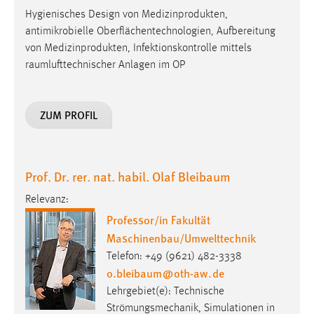
Conversion-Tracking
Hygienisches Design von Medizinprodukten,
antimikrobielle Oberflächentechnologien, Aufbereitung
Cookie Laufzeit:
von Medizinprodukten, Infektionskontrolle mittels
3 Monate
raumlufttechnischer Anlagen im OP
Facebook Pixel
ZUM PROFIL
Name:
_fbp
Anbieter:
Prof. Dr. rer. nat. habil. Olaf Bleibaum
Facebook
Relevanz:
Zweck:
Professor/in Fakultät
Conversion-Tracking
Maschinenbau/Umwelttechnik
Cookie Laufzeit:
Telefon: +49 (9621) 482-3338
3 Monate
o.bleibaum
@
oth-aw
.
de
Lehrgebiet(e): Technische
Strömungsmechanik, Simulationen in