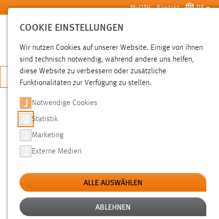
Zum Hauptinhalt springen
MyOTH
Kontakt
DE
COOKIE EINSTELLUNGEN
SUCHE
Wir nutzen Cookies auf unserer Website. Einige von ihnen
sind technisch notwendig, während andere uns helfen,
diese Website zu verbessern oder zusätzliche
JETZT BEWERBEN
Funktionalitäten zur Verfügung zu stellen.
Notwendige Cookies
SUCHE
Statistik
Marketing
FILTER
Externe Medien
Typ
ALLE AUSWÄHLEN
Erstellungsdatum
ABLEHNEN