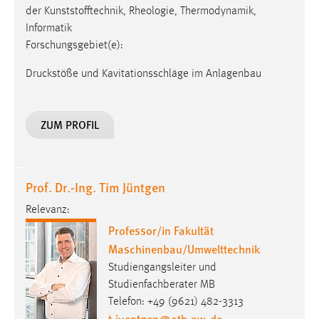
EXTERNE MEDIEN
der Kunststofftechnik, Rheologie, Thermodynamik,
Informatik
Um Inhalte von Videoplattformen und Social Media
Forschungsgebiet(e):
Plattformen anzeigen zu können, werden von diesen
externen Medien Cookies gesetzt.
Druckstöße und Kavitationsschläge im Anlagenbau
YouTube
ZUM PROFIL
Vimeo
Prof. Dr.-Ing. Tim Jüntgen
Relevanz:
Professor/in Fakultät
Maschinenbau/Umwelttechnik
Studiengangsleiter und
Studienfachberater MB
Telefon: +49 (9621) 482-3313
t.juentgen
@
oth-aw
.
de