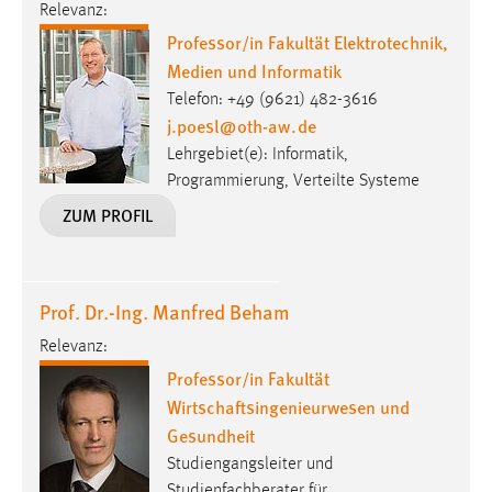
Relevanz:
Zweck:
Professor/in Fakultät Elektrotechnik,
Dieser Cookie ist notwendig um sich an der Website
einloggen zu können.
Medien und Informatik
Telefon: +49 (9621) 482-3616
Cookie Laufzeit:
j.poesl
@
oth-aw
.
de
24 Stunden
Lehrgebiet(e): Informatik,
Programmierung, Verteilte Systeme
ZUM PROFIL
STATISTIK
Statistik Cookies erfassen Informationen anonym.
Diese Informationen helfen uns zu verstehen, wie
unsere Besucher unsere Website nutzen.
Prof. Dr.-Ing. Manfred Beham
Relevanz:
Matomo
Professor/in Fakultät
Name:
Wirtschaftsingenieurwesen und
_pk_ref, _pk_cvar, _pk_id, _pk_ses
Gesundheit
Studiengangsleiter und
Zweck:
Zugriffsstatistik
Studienfachberater für