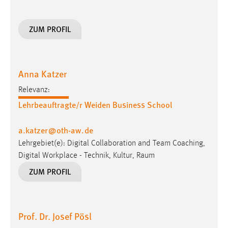
30 Tage
ZUM PROFIL
Chat
Name:
MibewSessionID, MIBEW_UserID, mibew_locale, mibew-
Anna Katzer
chat-frame-style-5e9dbeb1811c0446
Relevanz:
Zweck:
Lehrbeauftragte/r Weiden Business School
Wird benötigt um die Chatfunktion nutzen zu können.
Cookie Laufzeit:
a.katzer
@
oth-aw
.
de
MibewSessionID, mibew-chat-frame-style-
Lehrgebiet(e): Digital Collaboration and Team Coaching,
5e9dbeb1811c0446 = Sitzungslaufzeit, mibew_locale = 3
Digital Workplace - Technik, Kultur, Raum
Jahre, MIBEW_UserID = 1 Jahr
ZUM PROFIL
Login
Name:
Prof. Dr. Josef Pösl
fe_user, be_user, be_lastLoginProvider