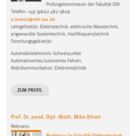
Prüfungskommission der Fakultät EMI
Telefon: +49 (9621) 482-3609
a.hoess
@
oth-aw
.
de
Lehrgebiet(e): Elektro­tech­nik, elek­trische Mess­technik,
angewandte Systemtechnik, Hochfrequenztechnik
Forschungsgebiet(e):
Automobilelektronik: Schwerpunkte
Automatisiertes/autonomes Fahren,
Mobilkommunikation, Elektromobilität
ZUM PROFIL
Prof. Dr. paed. Dipl.-Math. Mike Altieri
Relevanz:
Professor/in Fakultät Elektrotechnik,