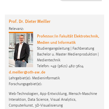
1 Jahr
Performance
Prof. Dr. Dieter Meiller
Name:
Relevanz:
staticfilecache
Professor/in Fakultät Elektrotechnik,
Medien und Informatik
Zweck:
Für performante Seitenauslieferung wird in diesem Cookie
Studiengangsleitung | Fachberatung
gespeichert, ob man eingeloggt ist.
Bachelor u. Master Medienproduktion |
Medientechnik
Telefon: +49 (9621) 482-3614
Sprachpräferenz
d.meiller
@
oth-aw
.
de
Name:
Lehrgebiet(e): Medieninformatik
site-language-preference
Forschungsgebiet(e):
Zweck:
Web-Technologien, App-Entwicklung, Mensch-Maschine
Das Cookie speichert die gewählte Sprache der Website.
Interaktion, Data Science, Visual Analytics,
Cookie Laufzeit:
Computerkunst, 3D-Visualisierung