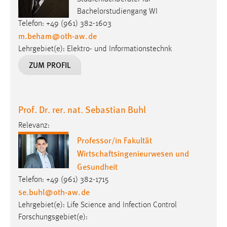
Bachelorstudiengang WI
Cookie Laufzeit:
Telefon: +49 (961) 382-1603
Max. 13 Monate
m.beham
@
oth-aw
.
de
Lehrgebiet(e): Elektro- und Informationstechnk
ZUM PROFIL
MARKETING
Marketing Cookies werden von Drittanbietern
verwendet, um personalisierte Werbung anzuzeigen.
Prof. Dr. rer. nat. Sebastian Buhl
Sie tun dies, indem sie Besucher über Websites
hinweg verfolgen.
Relevanz:
Professor/in Fakultät
Google Ads
Wirtschaftsingenieurwesen und
Gesundheit
Name:
_gcl_au
Telefon: +49 (961) 382-1715
se.buhl
@
oth-aw
.
de
Anbieter:
Lehrgebiet(e): Life Science and Infection Control
Google Ireland Limited
Forschungsgebiet(e):
Zweck: