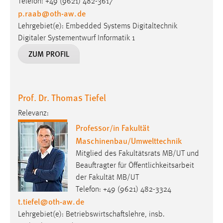
Telefon: +49 (9621) 482-3617
p.raab
@
oth-aw
.
de
Lehrgebiet(e): Embedded Systems Digitaltechnik
Digitaler Systementwurf Informatik 1
ZUM PROFIL
Prof. Dr. Thomas Tiefel
Relevanz:
Professor/in Fakultät
Maschinenbau/Umwelttechnik
Mitglied des Fakultätsrats MB/UT und
Beauftragter für Öffentlichkeitsarbeit
der Fakultät MB/UT
Telefon: +49 (9621) 482-3324
t.tiefel
@
oth-aw
.
de
Lehrgebiet(e): Betriebswirtschaftslehre, insb.