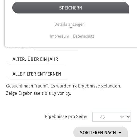
SPEICHERN
Alter
Details anzeigen
SUCHEN
Impressum
|
Datenschutz
NOTWENDIGE COOKIES
TYP: PERSONEN
Aktive Filter:
Notwendige Cookies ermöglichen grundlegende
ALTER: ÜBER EIN JAHR
Funktionen und sind für die einwandfreie Funktion der
Website erforderlich.
ALLE FILTER ENTFERNEN
Einverständnis
Gesucht nach "raum".
Es wurden 13 Ergebnisse gefunden.
Name:
Zeige Ergebnisse 1 bis 13 von 13.
cookie_consent
Zweck:
Ergebnisse pro Seite:
Dieser Cookie speichert die ausgewählten Einverständnis-
Optionen des Benutzers
SORTIEREN NACH
Cookie Laufzeit: