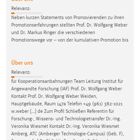
Zweck:
Relevanz:
Dieser Cookie ist notwendig um sich an der Website
Neben kurzen Statements von Promovierenden zu ihren
einloggen zu können.
Promotionserfahrungen stellten
Prof
.
Dr
. Wolfgang Weber
Cookie Laufzeit:
und
Dr
. Markus Ringer die verschiedenen
24 Stunden
Promotionswege vor – von der kumulativen Promotion bis
Über uns
STATISTIK
Statistik Cookies erfassen Informationen anonym.
Relevanz:
Diese Informationen helfen uns zu verstehen, wie
für Kooperationsanbahnungen Team Leitung Institut für
unsere Besucher unsere Website nutzen.
Angewandte Forschung (IAF)
Prof
.
Dr
. Wolfgang Weber
Kontakt
Prof
.
Dr
. Wolfgang Weber Weiden,
Matomo
Hauptgebäude, Raum 147a Telefon +49 (961) 382-1021
w.weber [...] de Zum Profil Schließen Referentin für
Name:
Forschung-, Wissens- und Technologietransfer
Dr
.-Ing.
_pk_ref, _pk_cvar, _pk_id, _pk_ses
Veronika Wiesmet Kontakt
Dr
.-Ing. Veronika Wiesmet
Zweck:
Amberg, ATC (Amberger Technologie-Campus) (Geb. F),
Zugriffsstatistik