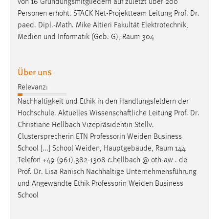
von 16 Gründungsmitgliedern auf zuletzt über 200
1 Jahr
Personen erhöht. STACK Net-Projektteam Leitung
Prof
.
Dr
.
paed. Dipl.-Math. Mike Altieri Fakultät Elektrotechnik,
Performance
Medien und Informatik (Geb. G), Raum 304
Name:
staticfilecache
Über uns
Zweck:
Relevanz:
Für performante Seitenauslieferung wird in diesem Cookie
Nachhaltigkeit und Ethik in den Handlungsfeldern der
gespeichert, ob man eingeloggt ist.
Hochschule. Aktuelles Wissenschaftliche Leitung
Prof
.
Dr
.
Christiane Hellbach Vizepräsidentin Stellv.
Sprachpräferenz
Clustersprecherin ETN Professorin Weiden Business
School [...] School Weiden, Hauptgebäude, Raum 144
Name:
Telefon +49 (961) 382-1308 c.hellbach @ oth-aw . de
site-language-preference
Prof
.
Dr
. Lisa Ranisch Nachhaltige Unternehmensführung
Zweck:
und Angewandte Ethik Professorin Weiden Business
Das Cookie speichert die gewählte Sprache der Website.
School
Cookie Laufzeit: