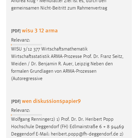
Andrea Klug - Merkblätter Ziel ist es, durch den
gemeinsamen Nicht-Beitritt zum Rahmenvertrag
wisu 3 12 arma
[PDF]
Relevanz:
WISU 3/12 377 Wirtschaftsmathematik
Wirtschaftsstatistik ARMA-Prozesse
Prof
.
Dr
. Franz Seitz,
Weiden /
Dr
. Benjamin R. Auer, Leipzig Neben den
formalen Grundlagen von ARMA-Prozessen
(Autoregressive
wen diskussionspapier9
[PDF]
Relevanz:
Wolfgang Renninger2) 1)
Prof
.
Dr
.
Dr
. Heribert Popp
Hochschule Deggendorf (FH) Edlmairstraße 6 + 8 94469
Deggendorf E-Mail: heribert.popp@fh-deggendorf.de 2)