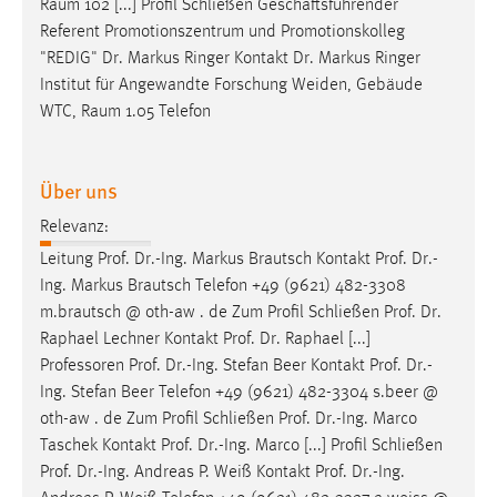
Raum 102 [...] Profil Schließen Geschäftsführender
Referent Promotionszentrum und Promotionskolleg
Cookie Laufzeit:
"REDIG"
Dr
. Markus Ringer Kontakt
Dr
. Markus Ringer
Max. 13 Monate
Institut für Angewandte Forschung Weiden, Gebäude
WTC, Raum 1.05 Telefon
MARKETING
Über uns
Marketing Cookies werden von Drittanbietern
verwendet, um personalisierte Werbung anzuzeigen.
Relevanz:
Sie tun dies, indem sie Besucher über Websites
Leitung
Prof
.
Dr
.-Ing. Markus Brautsch Kontakt
Prof
.
Dr
.-
hinweg verfolgen.
Ing. Markus Brautsch Telefon +49 (9621) 482-3308
m.brautsch @ oth-aw . de Zum Profil Schließen
Prof
.
Dr
.
Google Ads
Raphael Lechner Kontakt
Prof
.
Dr
. Raphael [...]
Name:
Professoren
Prof
.
Dr
.-Ing. Stefan Beer Kontakt
Prof
.
Dr
.-
_gcl_au
Ing. Stefan Beer Telefon +49 (9621) 482-3304 s.beer @
oth-aw . de Zum Profil Schließen
Prof
.
Dr
.-Ing. Marco
Anbieter:
Taschek Kontakt
Prof
.
Dr
.-Ing. Marco [...] Profil Schließen
Google Ireland Limited
Prof
.
Dr
.-Ing. Andreas P. Weiß Kontakt
Prof
.
Dr
.-Ing.
Zweck: