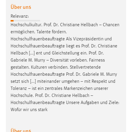
30 Tage
Über uns
Relevanz:
Chat
Hochschulkultur.
Prof
.
Dr
. Christiane Hellbach – Chancen
Name:
ermöglichen. Talente fördern.
MibewSessionID, MIBEW_UserID, mibew_locale, mibew-
Hochschulfrauenbeauftragte Als Vizepräsidentin und
chat-frame-style-5e9dbeb1811c0446
Hochschulfrauenbeauftragte liegt es
Prof
.
Dr
. Christiane
Hellbach [...] ent und Gleichstellung ein.
Prof
.
Dr
.
Zweck:
Gabriele M. Murry – Diversität vorleben. Fairness
Wird benötigt um die Chatfunktion nutzen zu können.
gestalten. Kulturen verbinden. Stellvertretende
Cookie Laufzeit:
Hochschulfrauenbeauftragte
Prof
.
Dr
. Gabriele M. Murry
MibewSessionID, mibew-chat-frame-style-
setzt sich [...] miteinander umgehen – mit Respekt und
5e9dbeb1811c0446 = Sitzungslaufzeit, mibew_locale = 3
Toleranz – ist ein zentrales Markenzeichen unserer
Jahre, MIBEW_UserID = 1 Jahr
Hochschule.
Prof
.
Dr
. Christiane Hellbach –
Hochschulfrauenbeauftragte Unsere Aufgaben und Ziele:
Login
Wofür wir uns stark
Name:
fe_user, be_user, be_lastLoginProvider
Über uns