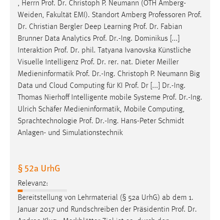
, Herrn
Prof
.
Dr
. Christoph P. Neumann (OTH Amberg-
Weiden, Fakultät EMI). Standort Amberg Professoren
Prof
.
Dr
. Christian Bergler Deep Learning
Prof
.
Dr
. Fabian
Brunner Data Analytics
Prof
.
Dr
.-Ing. Dominikus [...]
Interaktion
Prof
.
Dr
. phil. Tatyana Ivanovska Künstliche
Visuelle Intelligenz
Prof
.
Dr
. rer. nat. Dieter Meiller
Medieninformatik
Prof
.
Dr
.-Ing. Christoph P. Neumann Big
Data und Cloud Computing für KI
Prof
. Dr [...] Dr.-Ing.
Thomas Nierhoff Intelligente mobile Systeme
Prof
.
Dr
.-Ing.
Ulrich Schäfer Medieninformatik, Mobile Computing,
Sprachtechnologie
Prof
.
Dr
.-Ing. Hans-Peter Schmidt
Anlagen- und Simulationstechnik
§ 52a UrhG
Relevanz:
Bereitstellung von Lehrmaterial (§ 52a UrhG) ab dem 1.
Januar 2017 und Rundschreiben der Präsidentin
Prof
.
Dr
.