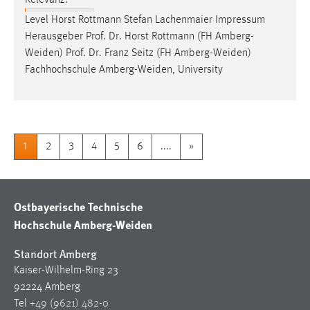
Relevanz:
Level Horst Rottmann Stefan Lachenmaier Impressum
Herausgeber
Prof
.
Dr
. Horst Rottmann (FH Amberg-
Weiden)
Prof
.
Dr
. Franz Seitz (FH Amberg-Weiden)
Fachhochschule Amberg-Weiden, University
1
2
3
4
5
6
....
»
Ostbayerische Technische
Hochschule Amberg-Weiden
Standort Amberg
Kaiser-Wilhelm-Ring 23
92224 Amberg
Tel
+49 (9621) 482-0