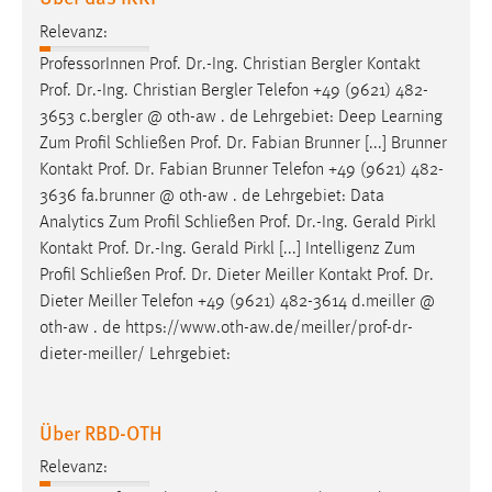
EXTERNE MEDIEN
Relevanz:
Um Inhalte von Videoplattformen und Social Media
ProfessorInnen
Prof
.
Dr
.-Ing. Christian Bergler Kontakt
Plattformen anzeigen zu können, werden von diesen
Prof
.
Dr
.-Ing. Christian Bergler Telefon +49 (9621) 482-
externen Medien Cookies gesetzt.
3653 c.bergler @ oth-aw . de Lehrgebiet: Deep Learning
Zum Profil Schließen
Prof
.
Dr
. Fabian Brunner [...] Brunner
YouTube
Kontakt
Prof
.
Dr
. Fabian Brunner Telefon +49 (9621) 482-
3636 fa.brunner @ oth-aw . de Lehrgebiet: Data
Vimeo
Analytics Zum Profil Schließen
Prof
.
Dr
.-Ing. Gerald Pirkl
Kontakt
Prof
.
Dr
.-Ing. Gerald Pirkl [...] Intelligenz Zum
Profil Schließen
Prof
.
Dr
. Dieter Meiller Kontakt
Prof
.
Dr
.
Dieter Meiller Telefon +49 (9621) 482-3614 d.meiller @
oth-aw . de https://www.oth-aw.de/meiller/
prof
-
dr
-
dieter-meiller/ Lehrgebiet:
Über RBD-OTH
Relevanz: