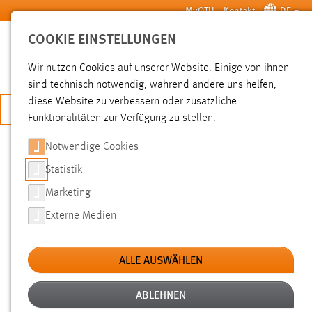
Zum Hauptinhalt springen
MyOTH
Kontakt
DE
COOKIE EINSTELLUNGEN
SUCHE
Wir nutzen Cookies auf unserer Website. Einige von ihnen
sind technisch notwendig, während andere uns helfen,
diese Website zu verbessern oder zusätzliche
JETZT BEWERBEN
Funktionalitäten zur Verfügung zu stellen.
Notwendige Cookies
SUCHE
Statistik
Marketing
FILTER
Externe Medien
Typ
ALLE AUSWÄHLEN
Erstellungsdatum
ABLEHNEN