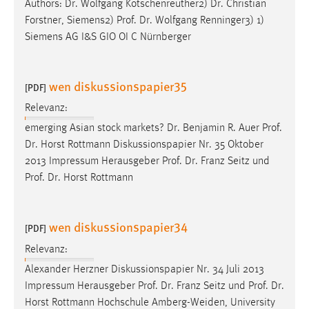
Authors:
Dr
. Wolfgang Kotschenreuther2)
Dr
. Christian
Forstner, Siemens2)
Prof
.
Dr
. Wolfgang Renninger3) 1)
Siemens AG I&S GIO OI C Nürnberger
wen diskussionspapier35
[PDF]
Relevanz:
emerging Asian stock markets?
Dr
. Benjamin R. Auer
Prof
.
Dr
. Horst Rottmann Diskussionspapier Nr. 35 Oktober
2013 Impressum Herausgeber
Prof
.
Dr
. Franz Seitz und
Prof
.
Dr
. Horst Rottmann
wen diskussionspapier34
[PDF]
Relevanz:
Alexander Herzner Diskussionspapier Nr. 34 Juli 2013
Impressum Herausgeber
Prof
.
Dr
. Franz Seitz und
Prof
.
Dr
.
Horst Rottmann Hochschule Amberg-Weiden, University