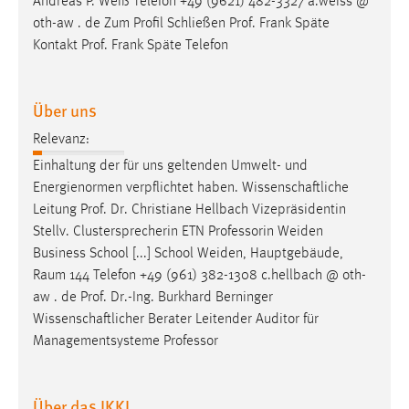
Andreas P. Weiß Telefon +49 (9621) 482-3327 a.weiss @
Conversion-Tracking
oth-aw . de Zum Profil Schließen
Prof
. Frank Späte
Kontakt
Prof
. Frank Späte Telefon
Cookie Laufzeit:
3 Monate
Über uns
Facebook Pixel
Relevanz:
Name:
Einhaltung der für uns geltenden Umwelt- und
_fbp
Energienormen verpflichtet haben. Wissenschaftliche
Leitung
Prof
.
Dr
. Christiane Hellbach Vizepräsidentin
Anbieter:
Stellv. Clustersprecherin ETN Professorin Weiden
Facebook
Business School [...] School Weiden, Hauptgebäude,
Zweck:
Raum 144 Telefon +49 (961) 382-1308 c.hellbach @ oth-
Conversion-Tracking
aw . de
Prof
.
Dr
.-Ing. Burkhard Berninger
Wissenschaftlicher Berater Leitender Auditor für
Cookie Laufzeit:
Managementsysteme Professor
3 Monate
Über das IKKI