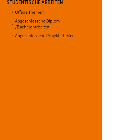
STUDENTISCHE ARBEITEN
in diesem Cookie gespeichert, ob man
eingeloggt ist.
Offene Themen
Abgeschlossene Diplom-
/Bachelorarbeiten
Sprachpräferenz
Abgeschlossene Projektarbeiten
Name:
site-language-preference
Zweck:
Das Cookie speichert die gewählte
Sprache der Website.
Cookie Laufzeit:
30 Tage
Chat
Name:
MibewSessionID, MIBEW_UserID,
mibew_locale, mibew-chat-frame-style-
5e9dbeb1811c0446
Zweck:
Wird benötigt um die Chatfunktion
nutzen zu können.