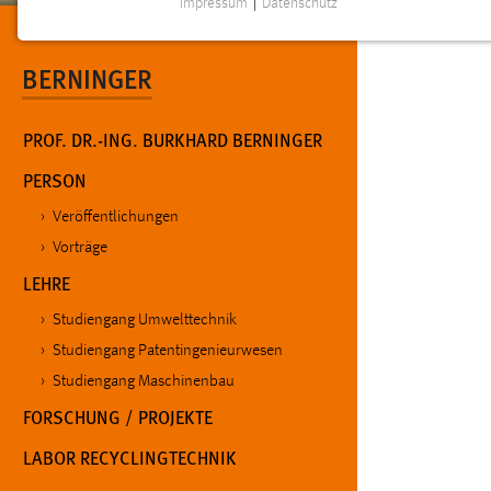
Impressum
|
Datenschutz
NOTWENDIGE COOKIES
Notwendige Cookies ermöglichen grundlegende
BERNINGER
Funktionen und sind für die einwandfreie Funktion der
Website erforderlich.
PROF. DR.-ING. BURKHARD BERNINGER
Einverständnis
PERSON
Name:
cookie_consent
Veröffentlichungen
Zweck:
Vorträge
Dieser Cookie speichert die
ausgewählten Einverständnis-Optionen
LEHRE
des Benutzers
Studiengang Umwelttechnik
Cookie Laufzeit:
1 Jahr
Studiengang Patentingenieurwesen
Studiengang Maschinenbau
Performance
FORSCHUNG / PROJEKTE
Name:
staticfilecache
LABOR RECYCLINGTECHNIK
Zweck:
Für performante Seitenauslieferung wird