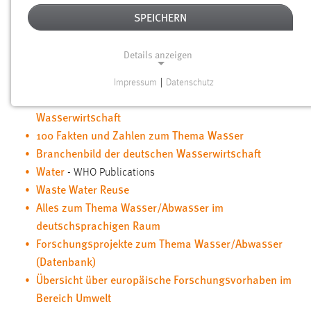
HILFREICHE LINKS
SPEICHERN
Wasser - Europäische Gesetzgebung und Richtlinien
Details anzeigen
Alle wichtigen „Wasser-Institutionen“ in Deutschland
(ohne Hochschulen)
Impressum
|
Datenschutz
NOTWENDIGE COOKIES
Grundsätze und Ziele der bayerischen
Wasserwirtschaft
Notwendige Cookies ermöglichen grundlegende
100 Fakten und Zahlen zum Thema Wasser
Funktionen und sind für die einwandfreie Funktion der
Website erforderlich.
Branchenbild der deutschen Wasserwirtschaft
Water
- WHO Publications
Einverständnis
Waste Water Reuse
Alles zum Thema Wasser/Abwasser im
Name:
deutschsprachigen Raum
cookie_consent
Forschungsprojekte zum Thema Wasser/Abwasser
Zweck:
(Datenbank)
Dieser Cookie speichert die ausgewählten Einverständnis-
Übersicht über europäische Forschungsvorhaben im
Optionen des Benutzers
Bereich Umwelt
Cookie Laufzeit: