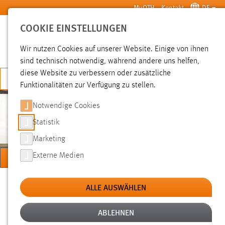
Zum Hauptinhalt springen
MyOTH
Kontakt
DE
COOKIE EINSTELLUNGEN
SUCHE
Wir nutzen Cookies auf unserer Website. Einige von ihnen
sind technisch notwendig, während andere uns helfen,
diese Website zu verbessern oder zusätzliche
JETZT BEWERBEN
Funktionalitäten zur Verfügung zu stellen.
Notwendige Cookies
BISCHOF
Statistik
Marketing
MENÜ
Externe Medien
Sie sind hier:
Professorinnen und Professoren
Prof. Dr.-Ing. Franz Bischof
ALLE AUSWÄHLEN
Hilfreiche Links
ABLEHNEN