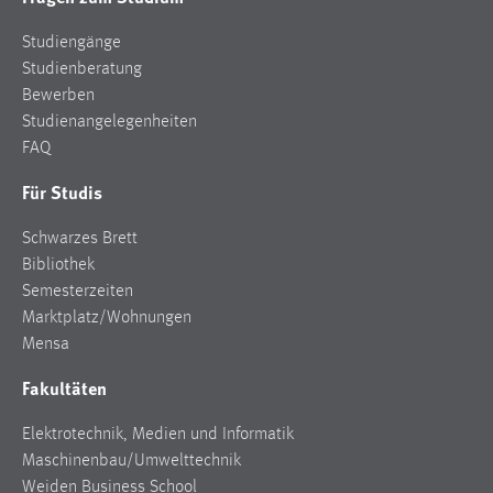
30 Tage
Studiengänge
Chat
Studienberatung
Bewerben
Name:
Studienangelegenheiten
MibewSessionID, MIBEW_UserID, mibew_locale, mibew-
FAQ
chat-frame-style-5e9dbeb1811c0446
Für Studis
Zweck:
Wird benötigt um die Chatfunktion nutzen zu können.
Schwarzes Brett
Bibliothek
Cookie Laufzeit:
Semesterzeiten
MibewSessionID, mibew-chat-frame-style-
5e9dbeb1811c0446 = Sitzungslaufzeit, mibew_locale = 3
Marktplatz/Wohnungen
Jahre, MIBEW_UserID = 1 Jahr
Mensa
Fakultäten
Login
Elektrotechnik, Medien und Informatik
Name:
Maschinenbau/Umwelttechnik
fe_user, be_user, be_lastLoginProvider
Weiden Business School