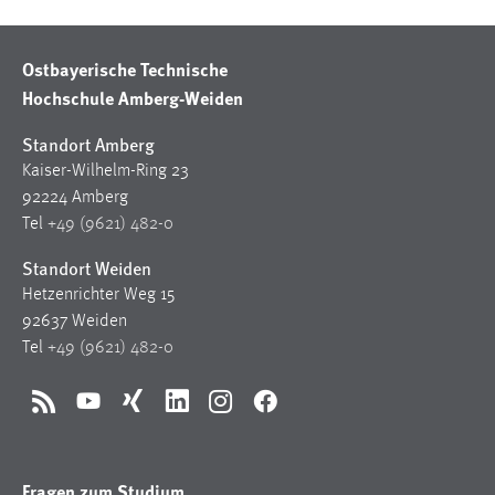
1 Jahr
Ostbayerische Technische
Performance
Hochschule Amberg-Weiden
Name:
Standort Amberg
staticfilecache
Kaiser-Wilhelm-Ring 23
Zweck:
92224 Amberg
Für performante Seitenauslieferung wird in diesem Cookie
Tel
+49 (9621) 482-0
gespeichert, ob man eingeloggt ist.
Standort Weiden
Hetzenrichter Weg 15
Sprachpräferenz
92637 Weiden
Name:
Tel
+49 (9621) 482-0
site-language-preference
Zweck:
RSS
YouTube
Xing
LinkedIn
Instagram
Facebook
Das Cookie speichert die gewählte Sprache der Website.
Cookie Laufzeit:
Fragen zum Studium