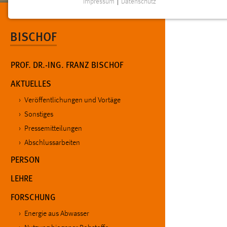
Impressum
|
Datenschutz
NOTWENDIGE COOKIES
Notwendige Cookies ermöglichen grundlegende
BISCHOF
Funktionen und sind für die einwandfreie Funktion der
Website erforderlich.
PROF. DR.-ING. FRANZ BISCHOF
Einverständnis
AKTUELLES
Name:
cookie_consent
Veröffentlichungen und Vortäge
Zweck:
Sonstiges
Dieser Cookie speichert die
ausgewählten Einverständnis-Optionen
Pressemitteilungen
des Benutzers
Abschlussarbeiten
Cookie Laufzeit:
1 Jahr
PERSON
LEHRE
Performance
FORSCHUNG
Name:
staticfilecache
Energie aus Abwasser
Zweck:
Für performante Seitenauslieferung wird