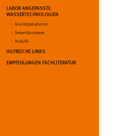
Cookie Laufzeit:
LABOR ANGEPASSTE
MibewSessionID, mibew-chat-frame-
WASSERTECHNOLOGIEN
style-5e9dbeb1811c0446 =
Sitzungslaufzeit, mibew_locale = 3
Grundoperationen
Jahre, MIBEW_UserID = 1 Jahr
Gesamtprozesse
Analytik
Login
HILFREICHE LINKS
Name:
fe_user, be_user, be_lastLoginProvider
EMPFEHLUNGEN FACHLITERATUR
Zweck:
Dieser Cookie ist notwendig um sich an
der Website einloggen zu können.
Cookie Laufzeit:
24 Stunden
STATISTIK
Statistik Cookies erfassen Informationen anonym.
Diese Informationen helfen uns zu verstehen, wie
unsere Besucher unsere Website nutzen.