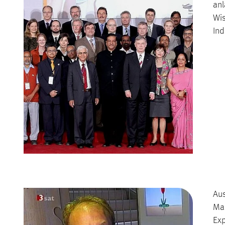
anl
Wis
Ind
Aus
Man
Ex