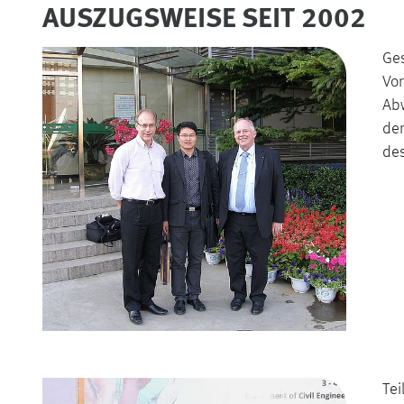
AUSZUGSWEISE SEIT 2002
Ge
Vor
Abw
der
des
Tei