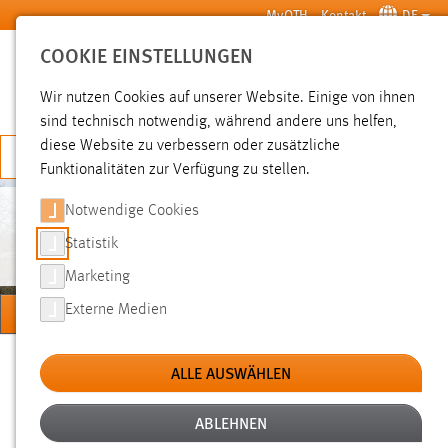
Zum Hauptinhalt springen
MyOTH
Kontakt
DE
COOKIE EINSTELLUNGEN
SUCHE
Wir nutzen Cookies auf unserer Website. Einige von ihnen
sind technisch notwendig, während andere uns helfen,
diese Website zu verbessern oder zusätzliche
JETZT BEWERBEN
Funktionalitäten zur Verfügung zu stellen.
Notwendige Cookies
ROTTMANN
Statistik
Marketing
MENÜ
Externe Medien
Sie sind hier:
Lehre
Professorinnen und Professoren
Prof. Dr. Horst Rottmann
ALLE AUSWÄHLEN
ABLEHNEN