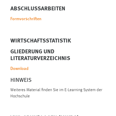
1 Jahr
ABSCHLUSSARBEITEN
Formvorschriften
Performance
Name:
staticfilecache
WIRTSCHAFTSSTATISTIK
Zweck:
GLIEDERUNG UND
Für performante Seitenauslieferung wird in diesem Cookie
LITERATURVERZEICHNIS
gespeichert, ob man eingeloggt ist.
Download
Sprachpräferenz
HINWEIS
Name:
site-language-preference
Weiteres Material finden Sie im E-Learning System der
Hochschule
Zweck:
Das Cookie speichert die gewählte Sprache der Website.
Cookie Laufzeit: