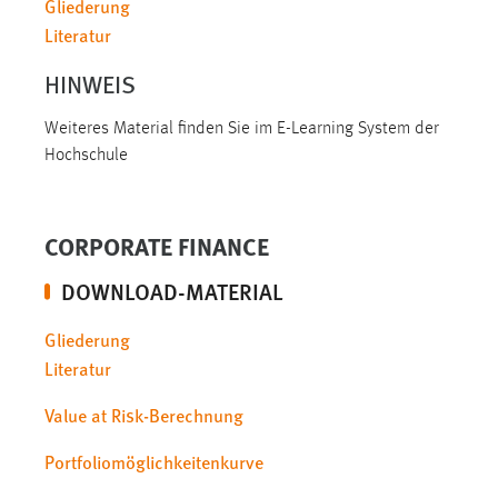
Gliederung
Zweck:
Literatur
Dieser Cookie ist notwendig um sich an der Website
einloggen zu können.
HINWEIS
Cookie Laufzeit:
Weiteres Material finden Sie im E-Learning System der
24 Stunden
Hochschule
STATISTIK
CORPORATE FINANCE
Statistik Cookies erfassen Informationen anonym.
Diese Informationen helfen uns zu verstehen, wie
DOWNLOAD-MATERIAL
unsere Besucher unsere Website nutzen.
Gliederung
Matomo
Literatur
Name:
Value at Risk-Berechnung
_pk_ref, _pk_cvar, _pk_id, _pk_ses
Portfoliomöglichkeitenkurve
Zweck:
Zugriffsstatistik