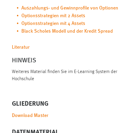
Conversion-Tracking
Auszahlungs- und Gewinnprofile von Optionen
Optionsstrategien mit 2 Assets
Cookie Laufzeit:
Optionsstrategien mit 4 Assets
3 Monate
Black Scholes Modell und der Kredit Spread
Facebook Pixel
Literatur
Name:
HINWEIS
_fbp
Anbieter:
Weiteres Material finden Sie im E-Learning System der
Facebook
Hochschule
Zweck:
Conversion-Tracking
GLIEDERUNG
Cookie Laufzeit:
3 Monate
Download Master
DATENMATERIAL