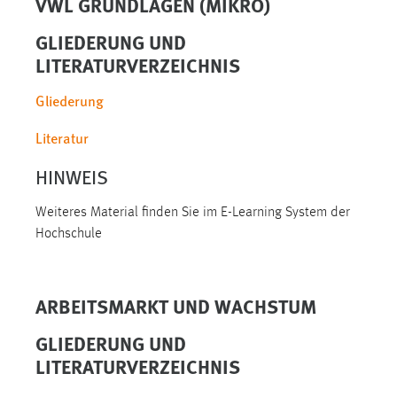
VWL GRUNDLAGEN (MIKRO)
30 Tage
GLIEDERUNG UND
Chat
LITERATURVERZEICHNIS
Name:
Gliederung
MibewSessionID, MIBEW_UserID, mibew_locale, mibew-
chat-frame-style-5e9dbeb1811c0446
Literatur
Zweck:
HINWEIS
Wird benötigt um die Chatfunktion nutzen zu können.
Weiteres Material finden Sie im E-Learning System der
Cookie Laufzeit:
Hochschule
MibewSessionID, mibew-chat-frame-style-
5e9dbeb1811c0446 = Sitzungslaufzeit, mibew_locale = 3
Jahre, MIBEW_UserID = 1 Jahr
ARBEITSMARKT UND WACHSTUM
Login
GLIEDERUNG UND
LITERATURVERZEICHNIS
Name:
fe_user, be_user, be_lastLoginProvider