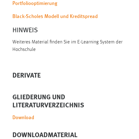
Portfoliooptimierung
Cookie Laufzeit:
Black-Scholes Modell und Kreditspread
Max. 13 Monate
HINWEIS
MARKETING
Weiteres Material finden Sie im E-Learning System der
Hochschule
Marketing Cookies werden von Drittanbietern
verwendet, um personalisierte Werbung anzuzeigen.
Sie tun dies, indem sie Besucher über Websites
DERIVATE
hinweg verfolgen.
Google Ads
GLIEDERUNG UND
Name:
LITERATURVERZEICHNIS
_gcl_au
Download
Anbieter:
Google Ireland Limited
DOWNLOADMATERIAL
Zweck: