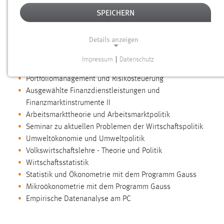
LEHRE
SPEICHERN
LEHRE AN DER UNIVERSITÄT AUGSBURG UND
Details anzeigen
DER FACHHOCHSCHULE AMBERG-WEIDEN
Impressum
|
Datenschutz
Empirische Analysen in der Industrieökonomik
NOTWENDIGE COOKIES
Portfoliomanagement und Risikosteuerung
Notwendige Cookies ermöglichen grundlegende
Ausgewählte Finanzdienstleistungen und
Funktionen und sind für die einwandfreie Funktion der
Finanzmarktinstrumente II
Website erforderlich.
Arbeitsmarkttheorie und Arbeitsmarktpolitik
Seminar zu aktuellen Problemen der Wirtschaftspolitik
Einverständnis
Umweltökonomie und Umweltpolitik
Volkswirtschaftslehre - Theorie und Politik
Name:
Wirtschaftsstatistik
cookie_consent
Statistik und Ökonometrie mit dem Programm Gauss
Zweck:
Mikroökonometrie mit dem Programm Gauss
Dieser Cookie speichert die ausgewählten Einverständnis-
Empirische Datenanalyse am PC
Optionen des Benutzers
Cookie Laufzeit: