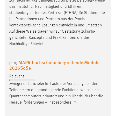
zur Nachhaltigkeit ausgebaut: So bietet beispiels-
weise
das Institut für Nachhaltigkeit und Ethik ein
Cookie Laufzeit:
studienbeglei- tendes Zerti+kat (ETHNA) für Studierende
Max. 13 Monate
[...] Partnerinnen und Partnern aus der Praxis
kontextspezi+sche Lösungen entwickeln und umsetzen.
Auf diese
Weise
tragen wir zur Gestaltung zukun!s-
MARKETING
gerichteter Konzepte und Praktiken bei, die die
Marketing Cookies werden von Drittanbietern
Nachhaltige Entwick-
verwendet, um personalisierte Werbung anzuzeigen.
Sie tun dies, indem sie Besucher über Websites
MAPR-hochschuluebergreifende Module
hinweg verfolgen.
[PDF]
2026SoSe
Google Ads
Relevanz:
zwingend. Lernziele: Im Laufe der Vorlesung soll den
Name:
Teilnehmern die grundlegende Funktions-
weise
eines
_gcl_au
Quantencomputers erläutert und ein Überblick über die
Anbieter:
Heraus- forderungen – insbesondere im
Google Ireland Limited
Zweck: