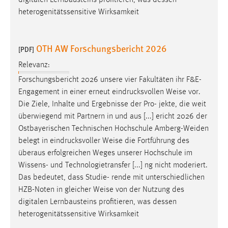
digitalen Lernbausteins profitieren, was dessen
30 Tage
heterogenitätssensitive Wirksamkeit
Chat
OTH AW Forschungsbericht 2026
[PDF]
Name:
MibewSessionID, MIBEW_UserID, mibew_locale, mibew-
Relevanz:
chat-frame-style-5e9dbeb1811c0446
Forschungsbericht 2026 unsere vier Fakultäten ihr F&E-
Engagement in einer erneut eindrucksvollen
Weise
vor.
Zweck:
Die Ziele, Inhalte und Ergebnisse der Pro- jekte, die weit
Wird benötigt um die Chatfunktion nutzen zu können.
überwiegend mit Partnern in und aus [...] ericht 2026 der
Cookie Laufzeit:
Ostbayerischen Technischen Hochschule Amberg-Weiden
MibewSessionID, mibew-chat-frame-style-
belegt in eindrucksvoller
Weise
die Fortführung des
5e9dbeb1811c0446 = Sitzungslaufzeit, mibew_locale = 3
überaus erfolgreichen Weges unserer Hochschule im
Jahre, MIBEW_UserID = 1 Jahr
Wissens- und Technologietransfer [...] ng nicht moderiert.
Das bedeutet, dass Studie- rende mit unterschiedlichen
Login
HZB-Noten in gleicher
Weise
von der Nutzung des
digitalen Lernbausteins profitieren, was dessen
Name:
heterogenitätssensitive Wirksamkeit
fe_user, be_user, be_lastLoginProvider