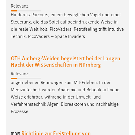
EXTERNE MEDIEN
Relevanz:
Um Inhalte von Videoplattformen und Social Media
Hindernis-Parcours, einem beweglichen Vogel und einer
Plattformen anzeigen zu können, werden von diesen
Steuerung, die das Spiel auf beeindruckende
Weise
in
externen Medien Cookies gesetzt.
die reale Welt holt. PicoVaders: Retrofeeling trifft intuitive
Technik. PicoVaders – Space Invaders
YouTube
OTH Amberg-Weiden begeistert bei der Langen
Vimeo
Nacht der Wissenschaften in Nürnberg
Relevanz:
angetriebenen Rennwagen zum Mit-Erleben. In der
Medizintechnik wurden Anatomie und Robotik auf neue
Weise
erfahrbar, während in der Umwelt- und
Verfahrenstechnik Algen, Bioreaktoren und nachhaltige
Prozesse
Richtlinie zur Freistellung von
[PDF]