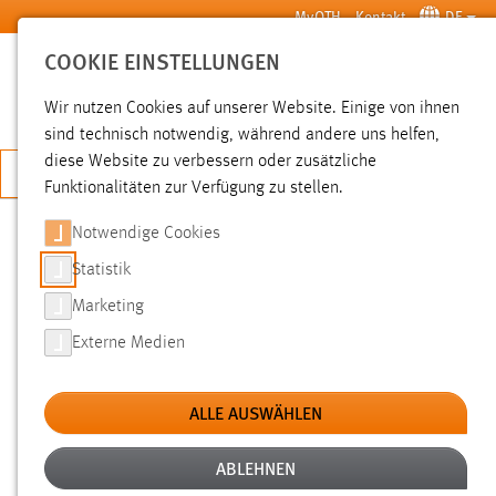
Zum Hauptinhalt springen
MyOTH
Kontakt
DE
COOKIE EINSTELLUNGEN
SUCHE
Wir nutzen Cookies auf unserer Website. Einige von ihnen
sind technisch notwendig, während andere uns helfen,
diese Website zu verbessern oder zusätzliche
JETZT BEWERBEN
Funktionalitäten zur Verfügung zu stellen.
Notwendige Cookies
SUCHE
Statistik
Marketing
FILTER
Externe Medien
Typ
ALLE AUSWÄHLEN
Erstellungsdatum
ABLEHNEN