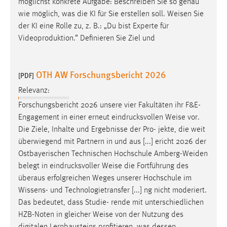
möglichst konkrete Aufgabe: Beschreiben Sie so genau
1 Jahr
wie möglich, was die KI für Sie erstellen soll.
Weisen
Sie
der KI eine Rolle zu, z. B.: „Du bist Experte für
Performance
Videoproduktion.“ Definieren Sie Ziel und
Name:
staticfilecache
OTH AW Forschungsbericht 2026
[PDF]
Zweck:
Relevanz:
Für performante Seitenauslieferung wird in diesem Cookie
Forschungsbericht 2026 unsere vier Fakultäten ihr F&E-
gespeichert, ob man eingeloggt ist.
Engagement in einer erneut eindrucksvollen
Weise
vor.
Die Ziele, Inhalte und Ergebnisse der Pro- jekte, die weit
Sprachpräferenz
überwiegend mit Partnern in und aus [...] ericht 2026 der
Ostbayerischen Technischen Hochschule Amberg-Weiden
Name:
belegt in eindrucksvoller
Weise
die Fortführung des
site-language-preference
überaus erfolgreichen Weges unserer Hochschule im
Zweck:
Wissens- und Technologietransfer [...] ng nicht moderiert.
Das Cookie speichert die gewählte Sprache der Website.
Das bedeutet, dass Studie- rende mit unterschiedlichen
HZB-Noten in gleicher
Weise
von der Nutzung des
Cookie Laufzeit: