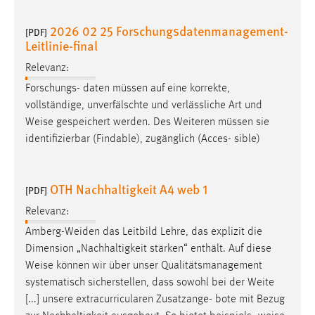
Zweck:
2026 02 25 Forschungsdatenmanagement-
Dieser Cookie ist notwendig um sich an der Website
[PDF]
Leitlinie-final
einloggen zu können.
Cookie Laufzeit:
Relevanz:
24 Stunden
Forschungs- daten müssen auf eine korrekte,
vollständige, unverfälschte und verlässliche Art und
Weise
gespeichert werden. Des Weiteren müssen sie
STATISTIK
identifizierbar (Findable), zugänglich (Acces- sible)
Statistik Cookies erfassen Informationen anonym.
Diese Informationen helfen uns zu verstehen, wie
OTH Nachhaltigkeit A4 web 1
[PDF]
unsere Besucher unsere Website nutzen.
Relevanz:
Matomo
Amberg-Weiden das Leitbild Lehre, das explizit die
Dimension „Nachhaltigkeit stärken“ enthält. Auf diese
Name:
Weise
können wir über unser Qualitätsmanagement
_pk_ref, _pk_cvar, _pk_id, _pk_ses
systematisch sicherstellen, dass sowohl bei der Weite
Zweck:
[...] unsere extracurricularen Zusatzange- bote mit Bezug
Zugriffsstatistik