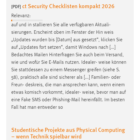
ct Security Checklisten kompakt 2026
[PDF]
Conversion-Tracking
Relevanz:
Cookie Laufzeit:
3 Monate
auf und in­ stallieren Sie alle verfügbaren Aktuali­
sierungen. Erscheint oben im Fenster der Hin­
weis
„Updates wurden bis [Datum] aus­ gesetzt“, klicken Sie
Facebook Pixel
auf „Updates fort­ setzen“, damit Windows nach [...]
Bedachtes Mailen Hinterfragen Sie auch beim Versand,
Name:
_fbp
wie und wofür Sie E-Mails nutzen. Idealer-
weise
können
Sie stattdessen zu einem Messenger greifen (siehe S.
Anbieter:
58), praktisch alle sind sicherer als [...] Familien- oder
Facebook
Freun- deskreis, die man ansprechen kann, wenn einem
Zweck:
etwas komisch vorkommt, idealer-
weise
, bevor man auf
Conversion-Tracking
eine Fake SMS oder Phishing-Mail hereinfällt. Im besten
Fall hat man entweder so
Cookie Laufzeit:
3 Monate
Studentische Projekte aus Physical Computing
– wenn Technik spielbar wird