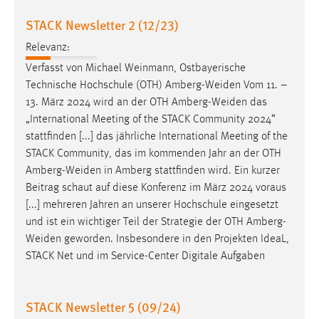
30 Tage
STACK Newsletter 2 (12/23)
Chat
Relevanz:
Verfasst von Michael Weinmann, Ostbayerische
Name:
Technische Hochschule (OTH)
Amberg-Weiden
Vom 11. –
MibewSessionID, MIBEW_UserID, mibew_locale, mibew-
13. März 2024 wird an der OTH
Amberg-Weiden
das
chat-frame-style-5e9dbeb1811c0446
„International Meeting of the STACK Community 2024“
Zweck:
stattfinden [...] das jährliche International Meeting of the
Wird benötigt um die Chatfunktion nutzen zu können.
STACK Community, das im kommenden Jahr an der OTH
Amberg-Weiden
in Amberg stattfinden wird. Ein kurzer
Cookie Laufzeit:
Beitrag schaut auf diese Konferenz im März 2024 voraus
MibewSessionID, mibew-chat-frame-style-
5e9dbeb1811c0446 = Sitzungslaufzeit, mibew_locale = 3
[...] mehreren Jahren an unserer Hochschule eingesetzt
Jahre, MIBEW_UserID = 1 Jahr
und ist ein wichtiger Teil der Strategie der OTH
Amberg-
Weiden
geworden. Insbesondere in den Projekten IdeaL,
STACK Net und im Service-Center Digitale Aufgaben
Login
Name:
STACK Newsletter 5 (09/24)
fe_user, be_user, be_lastLoginProvider