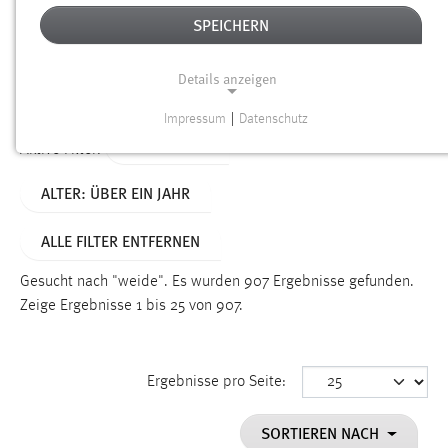
SPEICHERN
Alter
Details anzeigen
SUCHEN
Impressum
|
Datenschutz
NOTWENDIGE COOKIES
TYP: SEITEN
Aktive Filter:
Notwendige Cookies ermöglichen grundlegende
ALTER: ÜBER EIN JAHR
Funktionen und sind für die einwandfreie Funktion der
Website erforderlich.
ALLE FILTER ENTFERNEN
Einverständnis
Gesucht nach "weide".
Es wurden 907 Ergebnisse gefunden.
Name:
Zeige Ergebnisse 1 bis 25 von 907.
cookie_consent
Zweck:
Ergebnisse pro Seite:
Dieser Cookie speichert die ausgewählten Einverständnis-
Optionen des Benutzers
SORTIEREN NACH
Cookie Laufzeit: