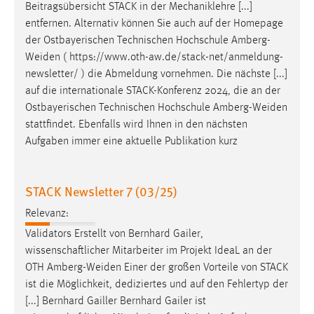
EXTERNE MEDIEN
Beitragsübersicht STACK in der Mechaniklehre [...]
entfernen. Alternativ können Sie auch auf der Homepage
Um Inhalte von Videoplattformen und Social Media
der Ostbayerischen Technischen Hochschule
Amberg-
Plattformen anzeigen zu können, werden von diesen
Weiden
( https://www.oth-aw.de/stack-net/anmeldung-
externen Medien Cookies gesetzt.
newsletter/ ) die Abmeldung vornehmen. Die nächste [...]
auf die internationale STACK-Konferenz 2024, die an der
YouTube
Ostbayerischen Technischen Hochschule
Amberg-Weiden
stattfindet. Ebenfalls wird Ihnen in den nächsten
Vimeo
Aufgaben immer eine aktuelle Publikation kurz
STACK Newsletter 7 (03/25)
Relevanz:
Validators Erstellt von Bernhard Gailer,
wissenschaftlicher Mitarbeiter im Projekt IdeaL an der
OTH
Amberg-Weiden
Einer der großen Vorteile von STACK
ist die Möglichkeit, dediziertes und auf den Fehlertyp der
[...] Bernhard Gailler Bernhard Gailer ist