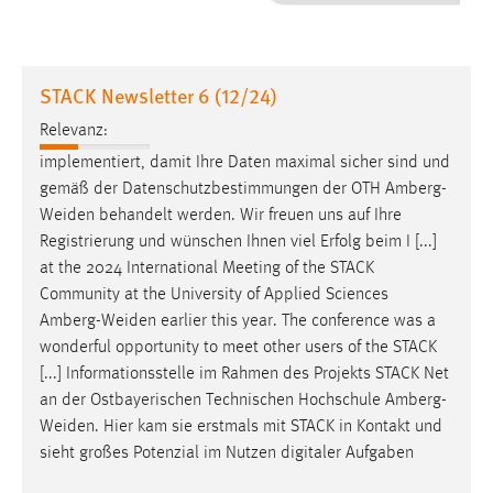
1 Jahr
Performance
STACK Newsletter 6 (12/24)
Name:
Relevanz:
staticfilecache
implementiert, damit Ihre Daten maximal sicher sind und
gemäß der Datenschutzbestimmungen der OTH
Amberg-
Zweck:
Weiden
behandelt werden. Wir freuen uns auf Ihre
Für performante Seitenauslieferung wird in diesem Cookie
gespeichert, ob man eingeloggt ist.
Registrierung und wünschen Ihnen viel Erfolg beim I [...]
at the 2024 International Meeting of the STACK
Community at the University of Applied Sciences
Sprachpräferenz
Amberg-Weiden
earlier this year. The conference was a
Name:
wonderful opportunity to meet other users of the STACK
site-language-preference
[...] Informationsstelle im Rahmen des Projekts STACK Net
an der Ostbayerischen Technischen Hochschule
Amberg-
Zweck:
Weiden
. Hier kam sie erstmals mit STACK in Kontakt und
Das Cookie speichert die gewählte Sprache der Website.
sieht großes Potenzial im Nutzen digitaler Aufgaben
Cookie Laufzeit: