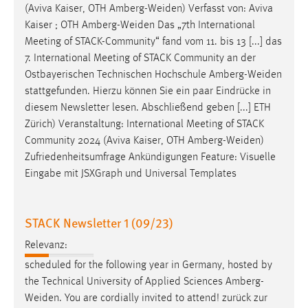
(Aviva Kaiser, OTH
Amberg-Weiden
) Verfasst von: Aviva
Conversion-Tracking
Kaiser ; OTH
Amberg-Weiden
Das „7th International
Cookie Laufzeit:
Meeting of STACK-Community“ fand vom 11. bis 13 [...] das
3 Monate
7. International Meeting of STACK Community an der
Ostbayerischen Technischen Hochschule
Amberg-Weiden
stattgefunden. Hierzu können Sie ein paar Eindrücke in
Facebook Pixel
diesem Newsletter lesen. Abschließend geben [...] ETH
Name:
Zürich) Veranstaltung: International Meeting of STACK
_fbp
Community 2024 (Aviva Kaiser, OTH
Amberg-Weiden
)
Zufriedenheitsumfrage Ankündigungen Feature: Visuelle
Anbieter:
Eingabe mit JSXGraph und Universal Templates
Facebook
Zweck:
Conversion-Tracking
STACK Newsletter 1 (09/23)
Cookie Laufzeit:
Relevanz:
3 Monate
scheduled for the following year in Germany, hosted by
the Technical University of Applied Sciences
Amberg-
Weiden
. You are cordially invited to attend! zurück zur