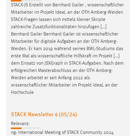
STACK-JS Erstellt von Bernhard Gailer , wissenschaftlicher
Cookie Laufzeit:
Mitarbeiter im Projekt IdeaL an der OTH
Amberg-Weiden
Max. 13 Monate
STACK-Fragen lassen sich mittels kleiner Skripte
zahlreiche Zusatzfunktionalitäten hinzufügen [...]
Bernhard Gailer Bernhard Gailer ist wissenschaftlicher
MARKETING
Mitarbeiter für digitale Aufgaben an der OTH
Amberg-
Weiden
. Er kam 2019 während seines BWL-Studiums das
Marketing Cookies werden von Drittanbietern
erste Mal als wissenschaftliche Hilfskraft im Projekt [...]
verwendet, um personalisierte Werbung anzuzeigen.
dem Einsatz von JSXGraph in STACK-Aufgaben. Nach dem
Sie tun dies, indem sie Besucher über Websites
erfolgreichen Masterabschluss an der OTH
Amberg-
hinweg verfolgen.
Weiden
arbeitet er seit Anfang 2022 als
wissenschaftlicher Mitarbeiter im Projekt IdeaL an der
Google Ads
Hochschule
Name:
_gcl_au
STACK Newsletter 4 (05/24)
Anbieter:
Relevanz:
Google Ireland Limited
ng: International Meeting of STACK Community 2024
Zweck: