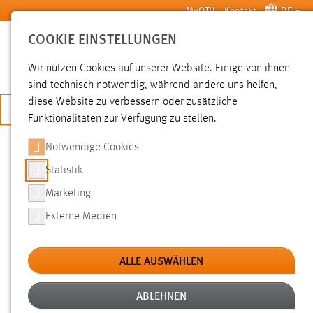
Zum Hauptinhalt springen
MyOTH
Kontakt
DE
COOKIE EINSTELLUNGEN
SUCHE
Wir nutzen Cookies auf unserer Website. Einige von ihnen
sind technisch notwendig, während andere uns helfen,
diese Website zu verbessern oder zusätzliche
JETZT BEWERBEN
Funktionalitäten zur Verfügung zu stellen.
Notwendige Cookies
SUCHE
Statistik
Marketing
FILTER
Externe Medien
Typ
ALLE AUSWÄHLEN
Erstellungsdatum
ABLEHNEN