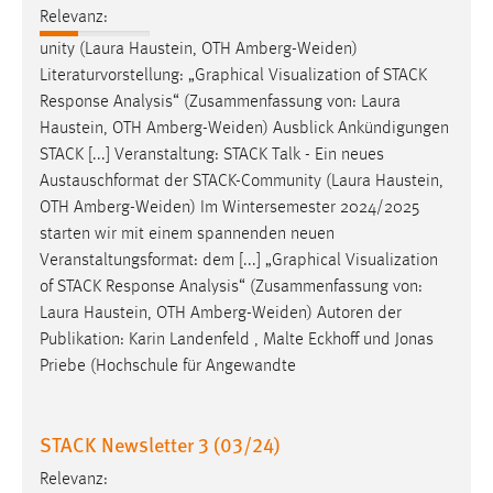
Relevanz:
Zweck:
Dieser Cookie ist notwendig um sich an der Website
unity (Laura Haustein, OTH
Amberg-Weiden
)
einloggen zu können.
Literaturvorstellung: „Graphical Visualization of STACK
Response Analysis“ (Zusammenfassung von: Laura
Cookie Laufzeit:
Haustein, OTH
Amberg-Weiden
) Ausblick Ankündigungen
24 Stunden
STACK [...] Veranstaltung: STACK Talk - Ein neues
Austauschformat der STACK-Community (Laura Haustein,
OTH
Amberg-Weiden
) Im Wintersemester 2024/2025
STATISTIK
starten wir mit einem spannenden neuen
Statistik Cookies erfassen Informationen anonym.
Veranstaltungsformat: dem [...] „Graphical Visualization
Diese Informationen helfen uns zu verstehen, wie
of STACK Response Analysis“ (Zusammenfassung von:
unsere Besucher unsere Website nutzen.
Laura Haustein, OTH
Amberg-Weiden
) Autoren der
Publikation: Karin Landenfeld , Malte Eckhoff und Jonas
Matomo
Priebe (Hochschule für Angewandte
Name:
_pk_ref, _pk_cvar, _pk_id, _pk_ses
STACK Newsletter 3 (03/24)
Zweck:
Relevanz:
Zugriffsstatistik