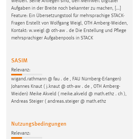
Weiden
. Seine Anliegen sind, den Mehrwert digitaler
Aufgaben in der Breite noch bekannter zu machen, [...]
Feature: Ein Übersetzungstool für mehrsprachige STACK-
Fragen Erstellt von Wolfgang Weigl, OTH
Amberg-Weiden
,
Kontakt: w.weigl @ oth-aw . de Die Erstellung und Pflege
mehrsprachiger Aufgabenpools in STACK
SASIM
Relevanz:
wigand.rathmann @ fau . de , FAU Nürnberg-Erlangen)
Johannes Knaut ( j.knaut @ oth-aw . de , OTH
Amberg-
Weiden
) Meike Akveld ( meike.akveld @ math.ethz . ch ),
Andreas Steiger ( andreas.steiger @ math.ethz
Nutzungsbedingungen
Relevanz: