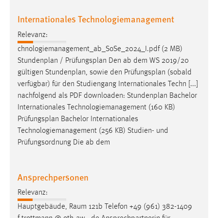
EXTERNE MEDIEN
Internationales Technologiemanagement
Um Inhalte von Videoplattformen und Social Media
Plattformen anzeigen zu können, werden von diesen
Relevanz:
externen Medien Cookies gesetzt.
chnologiemanagement_ab_SoSe_2024_I.pdf (2 MB)
Stundenplan /
Prüfungsplan
Den ab dem WS 2019/20
YouTube
gültigen Stundenplan, sowie den
Prüfungsplan
(sobald
verfügbar) für den Studiengang Internationales Techn [...]
Vimeo
nachfolgend als PDF downloaden: Stundenplan Bachelor
Internationales Technologiemanagement (160 KB)
Prüfungsplan
Bachelor Internationales
Technologiemanagement (256 KB) Studien- und
Prüfungsordnung Die ab dem
Ansprechpersonen
Relevanz:
Hauptgebäude, Raum 121b Telefon +49 (961) 382-1409