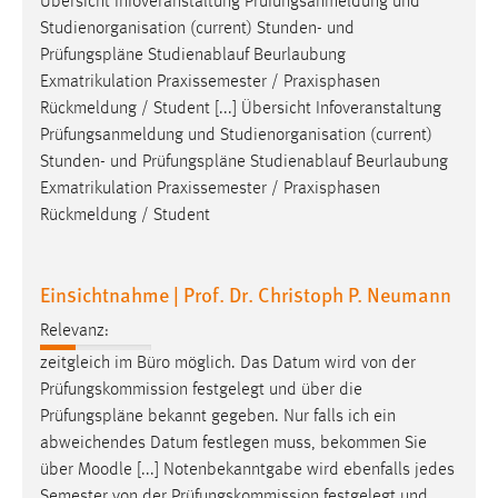
Übersicht Infoveranstaltung Prüfungsanmeldung und
Studienorganisation (current) Stunden- und
Cookie Laufzeit:
Prüfungspläne
Studienablauf Beurlaubung
Max. 13 Monate
Exmatrikulation Praxissemester / Praxisphasen
Rückmeldung / Student [...] Übersicht Infoveranstaltung
Prüfungsanmeldung und Studienorganisation (current)
MARKETING
Stunden- und
Prüfungspläne
Studienablauf Beurlaubung
Marketing Cookies werden von Drittanbietern
Exmatrikulation Praxissemester / Praxisphasen
verwendet, um personalisierte Werbung anzuzeigen.
Rückmeldung / Student
Sie tun dies, indem sie Besucher über Websites
hinweg verfolgen.
Einsichtnahme | Prof. Dr. Christoph P. Neumann
Google Ads
Relevanz:
zeitgleich im Büro möglich. Das Datum wird von der
Name:
Prüfungskommission festgelegt und über die
_gcl_au
Prüfungspläne
bekannt gegeben. Nur falls ich ein
Anbieter:
abweichendes Datum festlegen muss, bekommen Sie
Google Ireland Limited
über Moodle [...] Notenbekanntgabe wird ebenfalls jedes
Zweck:
Semester von der Prüfungskommission festgelegt und