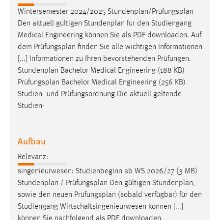
30 Tage
Wintersemester 2024/2025 Stundenplan/
Prüfungsplan
Den aktuell gültigen Stundenplan für den Studiengang
Chat
Medical Engineering können Sie als PDF downloaden. Auf
dem
Prüfungsplan
finden Sie alle wichtigen Informationen
Name:
[...] Informationen zu Ihren bevorstehenden Prüfungen.
MibewSessionID, MIBEW_UserID, mibew_locale, mibew-
Stundenplan Bachelor Medical Engineering (188 KB)
chat-frame-style-5e9dbeb1811c0446
Prüfungsplan
Bachelor Medical Engineering (256 KB)
Zweck:
Studien- und Prüfungsordnung Die aktuell geltende
Wird benötigt um die Chatfunktion nutzen zu können.
Studien-
Cookie Laufzeit:
MibewSessionID, mibew-chat-frame-style-
Aufbau
5e9dbeb1811c0446 = Sitzungslaufzeit, mibew_locale = 3
Jahre, MIBEW_UserID = 1 Jahr
Relevanz:
singenieurwesen: Studienbeginn ab WS 2026/27 (3 MB)
Login
Stundenplan /
Prüfungsplan
Den gültigen Stundenplan,
sowie den neuen
Prüfungsplan
(sobald verfügbar) für den
Name:
Studiengang Wirtschaftsingenieurwesen können [...]
fe_user, be_user, be_lastLoginProvider
können Sie nachfolgend als PDF downloaden.