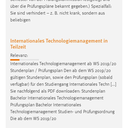
Conversion-Tracking
über die
Prüfungspläne
bekannt gegeben.) Spezialfall:
Sie sind verhindert – z. B. nicht krank, sondern aus
Cookie Laufzeit:
beliebigen
3 Monate
Facebook Pixel
Internationales Technologiemanagement in
Teilzeit
Name:
Relevanz:
_fbp
Internationales Technologiemanagement ab WS 2019/20
Anbieter:
Stundenplan /
Prüfungsplan
Den ab dem WS 2019/20
Facebook
gültigen Stundenplan, sowie den
Prüfungsplan
(sobald
Zweck:
verfügbar) für den Studiengang Internationales Techn [...]
Conversion-Tracking
Sie nachfolgend als PDF downloaden: Stundenplan
Bachelor Internationales Technologiemanagement
Cookie Laufzeit:
Prüfungsplan
Bachelor Internationales
3 Monate
Technologiemanagement Studien- und Prüfungsordnung
Die ab dem WS 2019/20