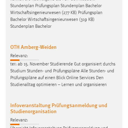
Zweck:
Stundenplan
Prüfungsplan
Stundenplan Bachelor
Dieser Cookie ist notwendig um sich an der Website
Wirtschaftsingenieurwesen (277 KB)
Prüfungsplan
einloggen zu können.
Bachelor Wirtschaftsingenieurwesen (319 KB)
Stundenplan Bachelor
Cookie Laufzeit:
24 Stunden
OTH Amberg-Weiden
STATISTIK
Relevanz:
ter: ab 15. November Studierende Gut organisiert durchs
Statistik Cookies erfassen Informationen anonym.
Studium Stunden- und
Prüfungspläne
Alle Stunden- und
Diese Informationen helfen uns zu verstehen, wie
Prüfungspläne
auf einen Blick Online Services Den
unsere Besucher unsere Website nutzen.
Studienalltag optimieren – Lernen und organisieren
Matomo
Infoveranstaltung Prüfungsanmeldung und
Name:
Studienorganisation
_pk_ref, _pk_cvar, _pk_id, _pk_ses
Relevanz:
Zweck:
Zugriffsstatistik