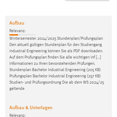
1 Jahr
Performance
Aufbau
Name:
Relevanz:
staticfilecache
Wintersemester 2024/2025 Stundenplan/
Prüfungsplan
Den aktuell gültigen Stundenplan für den Studiengang
Zweck:
Industrial Engineering können Sie als PDF downloaden.
Für performante Seitenauslieferung wird in diesem Cookie
gespeichert, ob man eingeloggt ist.
Auf dem
Prüfungsplan
finden Sie alle wichtigen Inf [...]
Informationen zu Ihren bevorstehenden Prüfungen.
Stundenplan Bachelor Industrial Engineering (205 KB)
Sprachpräferenz
Prüfungsplan
Bachelor Industrial Engineering (257 KB)
Name:
Studien- und Prüfungsordnung Die ab dem WS 2024/25
site-language-preference
geltende
Zweck:
Das Cookie speichert die gewählte Sprache der Website.
Aufbau & Unterlagen
Cookie Laufzeit:
Relevanz: