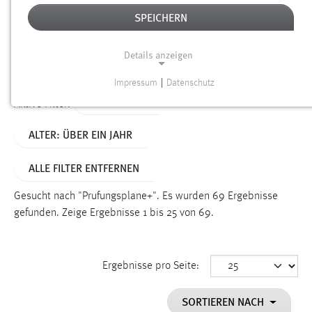
SPEICHERN
Alter
Details anzeigen
SUCHEN
Impressum
|
Datenschutz
NOTWENDIGE COOKIES
TYP: SEITEN
Aktive Filter:
Notwendige Cookies ermöglichen grundlegende
ALTER: ÜBER EIN JAHR
Funktionen und sind für die einwandfreie Funktion der
Website erforderlich.
ALLE FILTER ENTFERNEN
Einverständnis
Gesucht nach "Prufungsplane+".
Es wurden 69 Ergebnisse
Name:
gefunden.
Zeige Ergebnisse 1 bis 25 von 69.
cookie_consent
Zweck:
Ergebnisse pro Seite:
Dieser Cookie speichert die ausgewählten Einverständnis-
Optionen des Benutzers
SORTIEREN NACH
Cookie Laufzeit: