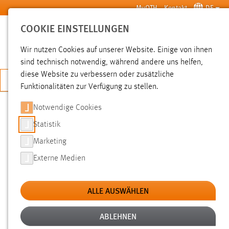
Zum Hauptinhalt springen
MyOTH
Kontakt
DE
COOKIE EINSTELLUNGEN
SUCHE
Wir nutzen Cookies auf unserer Website. Einige von ihnen
sind technisch notwendig, während andere uns helfen,
diese Website zu verbessern oder zusätzliche
JETZT BEWERBEN
Funktionalitäten zur Verfügung zu stellen.
Notwendige Cookies
SUCHE
Statistik
Marketing
FILTER
Externe Medien
Typ
ALLE AUSWÄHLEN
Erstellungsdatum
ABLEHNEN