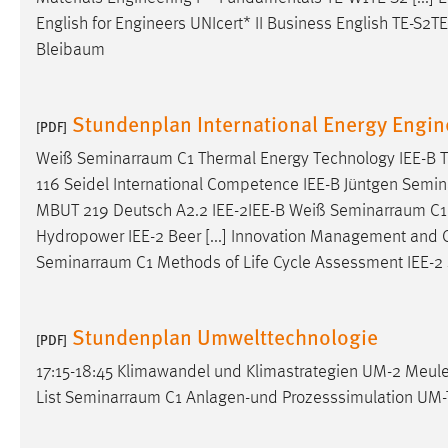
Cookie Laufzeit:
English for Engineers UNIcert* II Business English TE-S2
MibewSessionID, mibew-chat-frame-
style-5e9dbeb1811c0446 =
Bleibaum
Sitzungslaufzeit, mibew_locale = 3
Jahre, MIBEW_UserID = 1 Jahr
Stundenplan International Energy Engin
[PDF]
Login
Weiß
Seminarraum
C1 Thermal Energy Technology IEE-B 
116 Seidel International Competence IEE-B Jüntgen
Semin
Name:
fe_user, be_user, be_lastLoginProvider
MBUT 219 Deutsch A2.2 IEE-2IEE-B Weiß
Seminarraum
C1
Zweck:
Dieser Cookie ist notwendig um sich an
Hydropower IEE-2 Beer [...] Innovation Management and 
der Website einloggen zu können.
Seminarraum
C1 Methods of Life Cycle Assessment IEE-2
Cookie Laufzeit:
24 Stunden
Stundenplan Umwelttechnologie
[PDF]
STATISTIK
17:15-18:45 Klimawandel und Klimastrategien UM-2 Meule
Statistik Cookies erfassen Informationen anonym.
List
Seminarraum
C1 Anlagen-und Prozesssimulation UM-
Diese Informationen helfen uns zu verstehen, wie
unsere Besucher unsere Website nutzen.