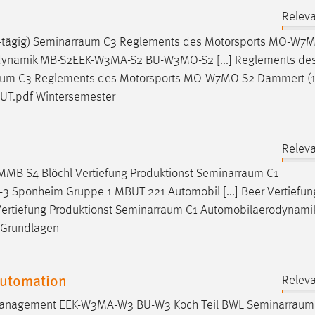
Releva
tägig)
Seminarraum
C3 Reglements des Motorsports MO-W7
ynamik MB-S2EEK-W3MA-S2 BU-W3MO-S2 [...] Reglements de
aum
C3 Reglements des Motorsports MO-W7MO-S2 Dammert (14
UT.pdf Wintersemester
Releva
MMB-S4 Blöchl Vertiefung Produktionst
Seminarraum
C1
ponheim Gruppe 1 MBUT 221 Automobil [...] Beer Vertiefun
ertiefung Produktionst
Seminarraum
C1 Automobilaerodynami
 Grundlagen
Automation
Releva
ktmanagement EEK-W3MA-W3 BU-W3 Koch Teil BWL
Seminarraum