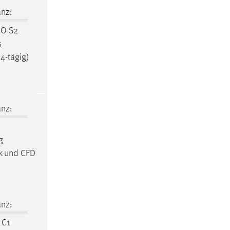
nz:
MO-S2
s
-tägig)
nz:
g
k und CFD
nz:
C1