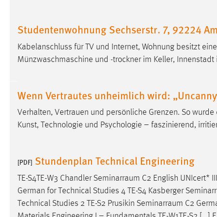
in diesem Cookie gespeichert, ob man
eingeloggt ist.
Studentenwohnung Sechserstr. 7, 92224 A
Sprachpräferenz
Kabelanschluss für TV und Internet, Wohnung besitzt ein
Münzwaschmaschine und -trockner im Keller, Innenstadt 
Name:
site-language-preference
Zweck:
Das Cookie speichert die gewählte
Wenn Vertrautes unheimlich wird: „Uncanny 
Sprache der Website.
Verhalten, Vertrauen und persönliche Grenzen. So wurde
Cookie Laufzeit:
30 Tage
Kunst, Technologie und Psychologie – faszinierend, irri
Chat
Stundenplan Technical Engineering
Name:
MibewSessionID, MIBEW_UserID,
[PDF]
mibew_locale, mibew-chat-frame-style-
TE-S4TE-W3 Chandler
Seminarraum
C2 English UNIcert* I
5e9dbeb1811c0446
German for Technical Studies 4 TE-S4 Kasberger
Seminar
Zweck:
Wird benötigt um die Chatfunktion
Technical Studies 2 TE-S2 Prusikin
Seminarraum
C2 German
nutzen zu können.
Materials Engineering I – Fundamentals TE-W1TE-S2 [...] 