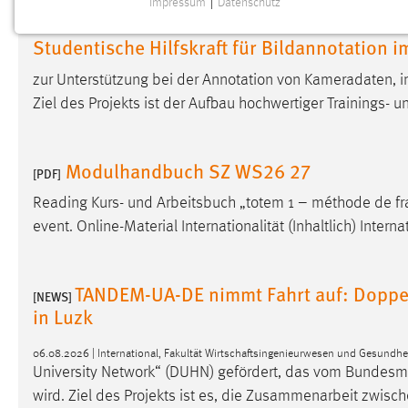
Impressum
|
Datenschutz
NOTWENDIGE COOKIES
Studentische Hilfskraft für Bildannotation i
Notwendige Cookies ermöglichen grundlegende
Funktionen und sind für die einwandfreie Funktion der
zur Unterstützung bei der Annotation von Kameradaten,
Website erforderlich.
Ziel des Projekts ist der Aufbau hochwertiger Trainings- 
Einverständnis
Modulhandbuch SZ WS26 27
Name:
[PDF]
cookie_consent
Reading Kurs- und Arbeitsbuch „totem 1 – méthode de f
Zweck:
Dieser Cookie speichert die
event. Online-Material Internationalität (Inhaltlich) Intern
ausgewählten Einverständnis-Optionen
des Benutzers
Cookie Laufzeit:
1 Jahr
TANDEM-UA-DE nimmt Fahrt auf: Doppe
[NEWS]
in Luzk
Performance
06.08.2026 | International, Fakultät Wirtschaftsingenieurwesen und Gesundh
Name:
staticfilecache
University Network“ (DUHN) gefördert, das vom Bundesmi
wird. Ziel des Projekts ist es, die Zusammenarbeit zwis
Zweck:
Für performante Seitenauslieferung wird