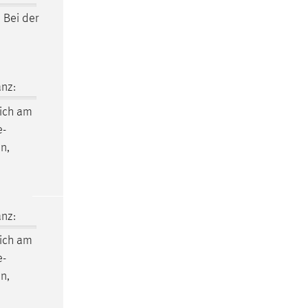
 Bei der
nz:
ich am
e-
n,
nz:
ich am
e-
n,