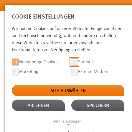
Zum Hauptinhalt springen
COOKIE EINSTELLUNGEN
Wir nutzen Cookies auf unserer Website. Einige von ihnen
sind technisch notwendig, während andere uns helfen,
diese Website zu verbessern oder zusätzliche
SUCHE
Funktionalitäten zur Verfügung zu stellen.
Notwendige Cookies
Statistik
Marketing
Externe Medien
ALLE AUSWÄHLEN
Gesucht nach "raum".
Es wurden 2197 Ergebnisse gefunde
ABLEHNEN
SPEICHERN
Details anzeigen