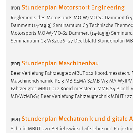
Stundenplan Motorsport Engineering
[PDF]
Matomo
Reglements des Motorsports MO-W7MO-S2 Dammert (14-
Name:
_pk_ref, _pk_cvar, _pk_id, _pk_ses
Dammert (14-tägig)
Seminarraum
C3 Technische Thermod
Motorsports MO-W7MO-S2 Dammert (14-tägig)
Seminarr
Zweck:
Zugriffsstatistik
Seminarraum
C3 WS2026_27 Deckblattt Stundenplan MB
Cookie Laufzeit:
Max. 13 Monate
Stundenplan Maschinenbau
[PDF]
MARKETING
Beer Vertiefung Fahrzeugtec MBUT 212 Koord.messtech. 
Marketing Cookies werden von Drittanbietern
Maschinendynamik IPE-3 MB-S4MA-S4MB-W3 MA-W3IPM-3 S
verwendet, um personalisierte Werbung anzuzeigen.
Fahrzeugtec MBUT 212 Koord.messtech. MMB-S4 Blöchl V
Sie tun dies, indem sie Besucher über Websites
MB-W7MB-S4 Beer Vertiefung Fahrzeugtechnik MBUT 127
hinweg verfolgen.
Google Ads
Stundenplan Mechatronik und digitale 
[PDF]
Name:
_gcl_au
Schmid MBUT 220 Betriebswirtschaftslehre und Proje