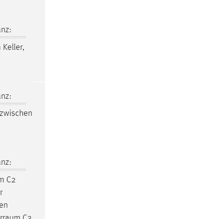
nz:
 Keller,
nz:
zwischen
nz:
um
C2
r
en
rraum
C3