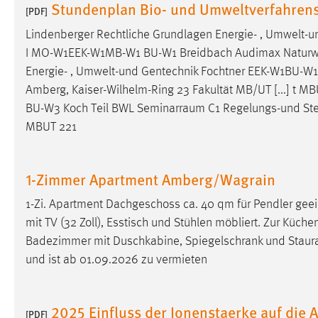
Stundenplan Bio- und Umweltverfahren
[PDF]
externen Medien Cookies gesetzt.
Lindenberger Rechtliche Grundlagen Energie- , Umwelt-
YouTube
I MO-W1EEK-W1MB-W1 BU-W1 Breidbach Audimax Naturwiss
Energie- , Umwelt-und Gentechnik Fochtner EEK-W1BU-W
Amberg, Kaiser-Wilhelm-Ring 23 Fakultät MB/UT [...] t
Vimeo
BU-W3 Koch Teil BWL
Seminarraum
C1 Regelungs-und St
MBUT 221
1-Zimmer Apartment Amberg/Wagrain
1-Zi. Apartment Dachgeschoss ca. 40 qm für Pendler gee
mit TV (32 Zoll), Esstisch und Stühlen möbliert. Zur Küchen
Badezimmer mit Duschkabine, Spiegelschrank und
Stau
und ist ab 01.09.2026 zu vermieten
2025 Einfluss der Ionenstaerke auf die 
[PDF]