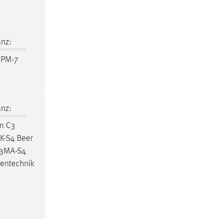
nz:
IPM-7
nz:
m
C3
K-S4 Beer
-3MA-S4
entechnik