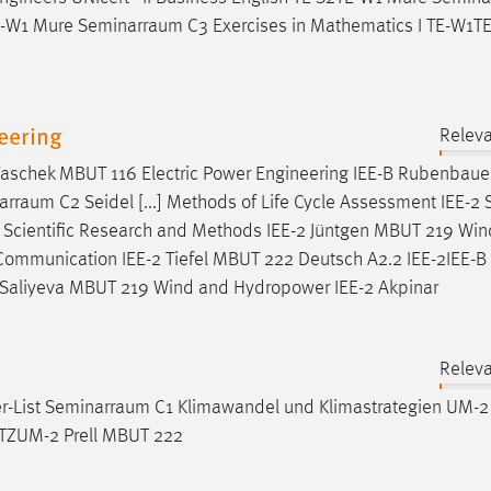
TE-W1 Mure
Seminarraum
C3 Exercises in Mathematics I TE-W1T
eering
Releva
Taschek MBUT 116 Electric Power Engineering IEE-B Rubenbau
arraum
C2 Seidel [...] Methods of Life Cycle Assessment IEE-2 
 Scientific Research and Methods IEE-2 Jüntgen MBUT 219 Wi
Communication IEE-2 Tiefel MBUT 222 Deutsch A2.2 IEE-2IEE-B
 Saliyeva MBUT 219 Wind and Hydropower IEE-2 Akpinar
Releva
r-List
Seminarraum
C1 Klimawandel und Klimastrategien UM-2
TZUM-2 Prell MBUT 222