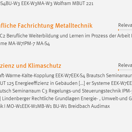
EK-S4BU-W3 EEK-W3MA-W3 Wolfram MBUT 221
liche Fachrichtung Metalltechnik
Releva
C2 Berufliche Weiterbildung und Lernen im Prozess der Arbeit 
teme MA-W7IPM-7 MA-S4
izienz und Klimaschutz
Releva
t-Wärme-Kälte-Kopplung EEK-W7EEK-S4 Brautsch
Seminarrau
T 125 Energieeffizienz in Gebäuden [...] er Systeme EEK-W7EE
autsch
Seminarraum
C3 Regelungs-und Steuerungstechnik IPM
Lindenberger Rechtliche Grundlagen Energie- , Umwelt-und G
tik I MO-W1EEK-W1MB-W1 BU-W1 Breidbach Audimax