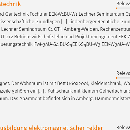
stechnik
Releva
und Gentechnik Fochtner EEK-W1BU-W1 Lechner
Seminarraum
C1
enschaftliche Grundlagen [...] Lindenberger Rechtliche Gru
1 Lechner
Seminarraum
C1 OTH Amberg-Weiden, Rechenzentr
 MBUT 212 Betriebswirtschaftslehre und Projektmanagement EE
euerungstechnik IPM-3MA-S4 BU-S4EEK-S4BU-W3 EEK-W3MA-W
Releva
ignet. Der
Wohnraum
ist mit Bett (160x200), Kleiderschrank, 
zeile gehören ein [...] , Kühlschrank mit kleinem Gefrierfach un
raum
. Das Apartment befindet sich in Amberg, Hammermeisters
Ausbildung elektromagnetischer Felder
Releva