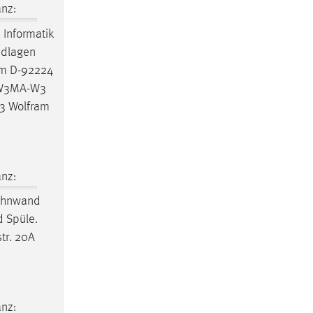
nz:
 Informatik
ndlagen
um D-92224
K-W3MA-W3
3 Wolfram
nz:
Wohnwand
d Spüle.
tr. 20A
nz: