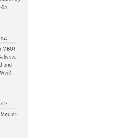
E-S2
nz:
er MBUT
Saliyeva
nd and
 Weiß
nz:
 Meuler-