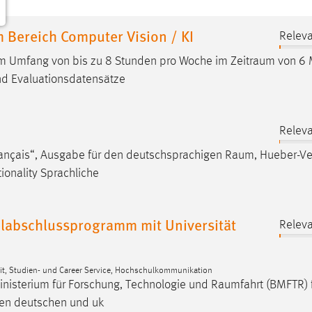
m Bereich Computer Vision / KI
Releva
 im Umfang von bis zu 8 Stunden pro Woche im
Zeitraum
von 6 
und Evaluationsdatensätze
Releva
rançais“, Ausgabe für den deutschsprachigen
Raum
, Hueber-Ve
ationality Sprachliche
labschlussprogramm mit Universität
Releva
eit, Studien- und Career Service, Hochschulkommunikation
nisterium für Forschung, Technologie und
Raumfahrt
(BMFTR) f
chen deutschen und uk