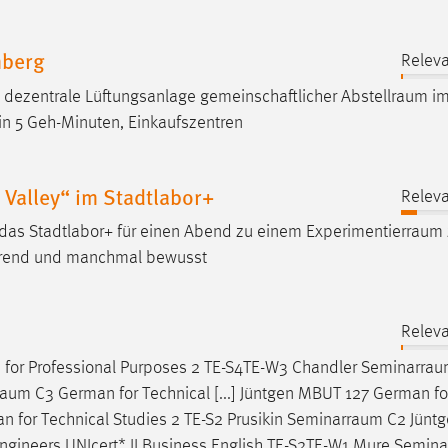
mberg
Releva
e dezentrale Lüftungsanlage gemeinschaftlicher
Abstellraum
im
in 5 Geh-Minuten, Einkaufszentren
Valley“ im Stadtlabor+
Releva
 das Stadtlabor+ für einen Abend zu einem
Experimentierraum
tierend und manchmal bewusst
Releva
II for Professional Purposes 2 TE-S4TE-W3 Chandler
Seminarra
raum
C3 German for Technical [...] Jüntgen MBUT 127 German fo
 for Technical Studies 2 TE-S2 Prusikin
Seminarraum
C2 Jüntg
Engineers UNIcert* II Business English TE-S2TE-W1 Mure
Semina