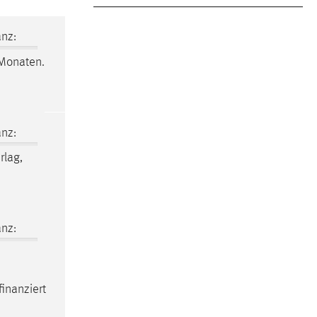
nz:
Monaten.
nz:
rlag,
nz:
inanziert