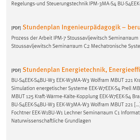
Regelungs-und Steuerungstechnik IPM-3MA-S4 BU-S4E
Anbieter:
Google Ireland Limited
Zweck:
Conversion-Tracking
Stundenplan Ingenieurpädagogik – beruf
[PDF]
Cookie Laufzeit:
3 Monate
Prozess der Arbeit IPM-7 Stoussavljewitsch
Seminarraum
Stoussavljewitsch
Seminarraum
C2 Mechatronische Sys
Facebook Pixel
Name:
_fbp
Stundenplan Energietechnik, Energieeff
[PDF]
Anbieter:
Facebook
BU-S4EEK-S4BU-W3 EEK-W3MA-W3 Wolfram MBUT 221 Kraf
Zweck:
Conversion-Tracking
Simulation energetischer Systeme EEK-W7EEK-S4 Prell MBU
Cookie Laufzeit:
MBUT 125 Kraft-Wärme-Kälte-Kopplung EEK-W7EEK-S4 Br
3 Monate
BU-S4EEK-S4BU-W3 EEK-W3MA-W3 Wolfram MBUT 221 [...] 
Fochtner EEK-W1BU-W1 Lechner
Seminarraum
C1 Informa
Naturwissenschaftliche Grundlagen
EXTERNE MEDIEN
Um Inhalte von Videoplattformen und Social Media
Plattformen anzeigen zu können, werden von diesen